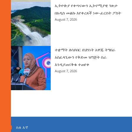
ኢትዮጵያ የቀጣናውን ኢኮኖሚያዊ ገጽታ
በአዲስ መልኩ እየቀረጸች ነው-ፈርስት ፖስት
August 7, 2026
ተቋማት ለሳይበር ደህንነት አዋጁ ትግበራ
አስፈላጊውን የቅድመ ዝግጅት ስራ
እንዲያጠናቅቁ ተጠየቀ
August 7, 2026
ስለ እኛ