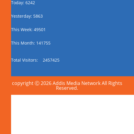
Today: 6242
Yesterday: 5863
This Week: 49501
This Month: 141755
Total Visitors:
2457425
copyright Ⓒ 2026 Addis Media Network All Rights
Reserved.