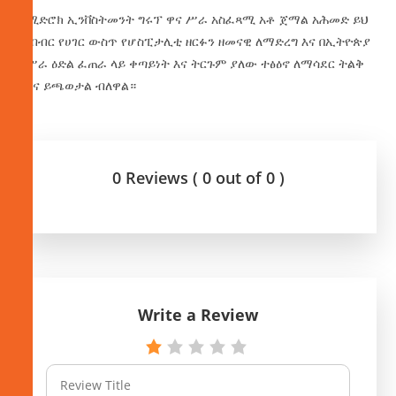
የሚድሮክ ኢንቨስትመንት ግሩፕ ዋና ሥራ አስፈጻሚ አቶ ጀማል አሕመድ ይህ
ትብብር የሀገር ውስጥ የሆስፒታሊቲ ዘርፉን ዘመናዊ ለማድረግ እና በኢትዮጵያ
የሥራ ዕድል ፈጠራ ላይ ቀጣይነት እና ትርጉም ያለው ተፅዕኖ ለማሳደር ትልቅ
ሚና ይጫወታል ብለዋል።
0 Reviews ( 0 out of 0 )
Write a Review