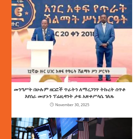
መንግሥት በሁሉም ዘርፎች ጥራትን ለማረጋገጥ ትኩረት ሰጥቶ
እየሰራ መሆኑን ፕሬዚዳንት ታዬ አጽቀሥላሴ ገለጹ
November 30, 2025