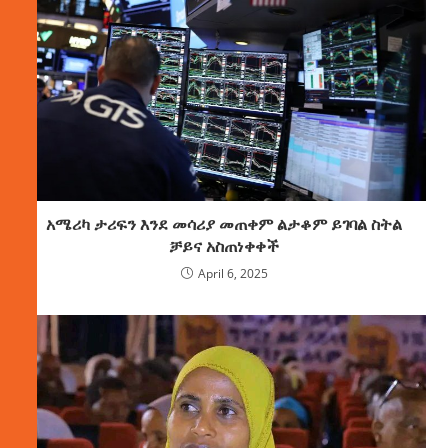
አሜሪካ ታሪፍን እንደ መሳሪያ መጠቀም ልታቆም ይገባል ስትል
ቻይና አስጠነቀቀች
April 6, 2025