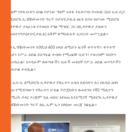
የዓለም ባንክ ቡድን አባል የሆነው ዓለም አቀፉ የፋይናንስ ትብብር (አይ ኤፍ ሲ)፣
የሚድሮክ ኢንቨስትመንት ግሩፕ የሆስፒታሊቲ ዘርፍ ክንፍ ከሆነው ሚድሮክ
ኢትዮጵያ ኃላፊነቱ የተወሰነ የግል ማኅበር ጋር በኢትዮጵያ ያለውን
የመስተንግዶ(ሆስፒታሊቲ) አቅም ለማስፋፋት አጋርነት መሥርቷል።
ይህ ኢንቨስትመንት ከ9ሺህ 400 በላይ ለሚሆኑ ዜጎች ቀጥተኛና ቀጥተኛ
ያልሆነ የሥራ ዕድል ይደግፋል ተብሎ የሚጠበቅ ሲሆን፣ የቱሪዝም ፍሰትን
ያጠናክራል፣ እንዲሁም ለወጣቶችና ሴቶች መደበኛ የሥራ ዕድል መንገዶችን
ይከፍታል ተብሏል።
አይ ኤፍ ሲ ለሚድሮክ ኢትዮጵያ የሸራተን አዲስ እድሳትን እና በአዲስ አበባ
አዲስ የሚገነባውን የሸራተን ሆቴል ፕሮጀክትን ለመደገፍ የ80 ሚሊዮን
የአሜሪካ ዶላር የረጅም ጊዜ ብድር እየሰጠ እንደሚገኝ ሚድሮክ ኢትዮጵያ
ኢንቨስትመንት ግሩፕ ለኤ ኤም ኤን በላከው መረጃ ገልጿል።