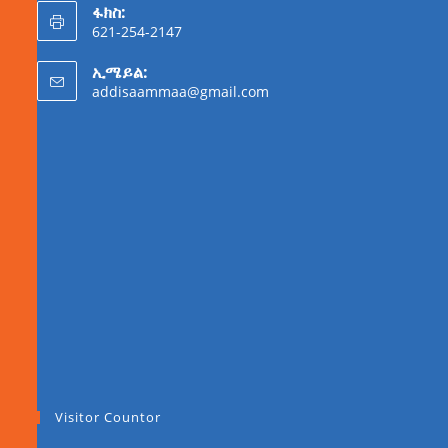
ፋክስ:
621-254-2147
ኢሜይል:
addisaammaa@gmail.com
Visitor Countor