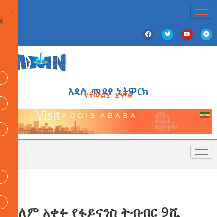
X
አዲስ ሚዲያ ኔትዎርክ
የትውልድ ድምፅ
ዓለም አቀፉ የፋይናንስ ትብብር 9ሺ