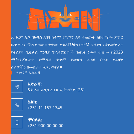
ኤ ኤም ኤን በአዲስ አበባ ከተማ የማገኝ እና ተጠሪነቱ ለከተማው ምክር
ቤት የሆነ ሚዲያ ነው። ተቋሙ የቴሌቪዥን፣ የFM ሬዲዮ፣ የህትመት እና
የተለያዩ ዲጂታል ሚዲያ ፕላትፎርሞች ባለቤት ነው። ተቋሙ በ2023
ሜትሮፖሊታን የሚዲያ ተቋም የመሆን ራዕይ ሰንቆ የይዘት
ስራዎችን በመስራት ላይ ይገኛል።
የመገኛ አድራሻ
አድራሻ:
5 ኪሎ፣ አዲስ አበባ፣ ኢትዮጵያ፣ 251
ስልክ:
+251 11 157 1345
ሞባይል:
+251 900 00 00 00