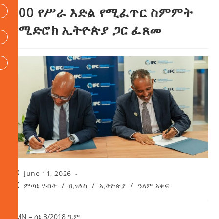
400 የሥራ እድል የሚፈጥር ስምምት
ከሚድሮክ ኢትዮጵያ ጋር ፈጸመ
June 11, 2026
ምጣኔ ሃብት
/
ቢዝነስ
/
ኢትዮጵያ
/
ዓለም አቀፍ
AMN – ሰኔ 3/2018 ዓ.ም