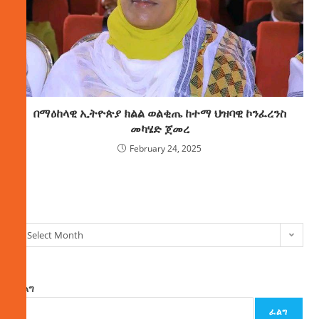
በማዕከላዊ ኢትዮጵያ ክልል ወልቂጤ ከተማ ህዝባዊ ኮንፈረንስ
መካሄድ ጀመረ
February 24, 2025
ክምችት
Select Month
ፈልግ
ፈልግ