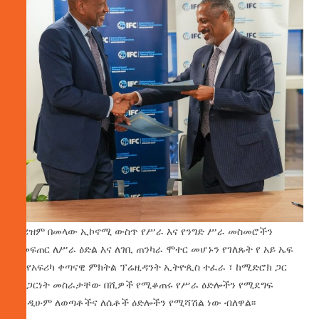
ቱሪዝም በመላው ኢኮኖሚ ውስጥ የሥራ እና የንግድ ሥራ መስመሮችን
በመፍጠር ለሥራ ዕድል እና ለገቢ ጠንካራ ሞተር መሆኑን የገለጹት የ አይ ኤፍ
ሲ የአፍሪካ ቀጣናዊ ምክትል ፕሬዚዳንት ኢትዮጲስ ተፈራ ፣ ከሚድሮክ ጋር
በአጋርነት መስራታቸው በሺዎች የሚቆጠሩ የሥራ ዕድሎችን የሚደግፍ
እንዲሁም ለወጣቶችና ለሴቶች ዕድሎችን የሚሻሽል ነው ብለዋል፡፡