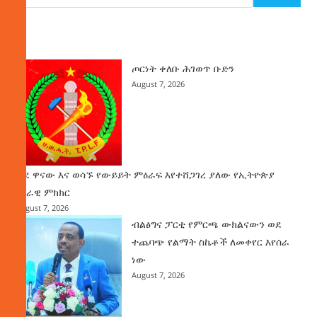
ዜና
ጦርነት ቀለቡ ሕገወጥ ቡድን
August 7, 2026
ወደ ዋናው እና ወሳኙ የውይይት ምዕራፍ እየተሸጋገረ ያለው የኢትዮጵያ
ሀገራዊ ምክክር
August 7, 2026
ብልፅግና ፓርቲ የምርጫ ውክልናውን ወደ
ተጨባጭ የልማት ስኬቶች ለመቀየር እየሰራ
ነው
August 7, 2026