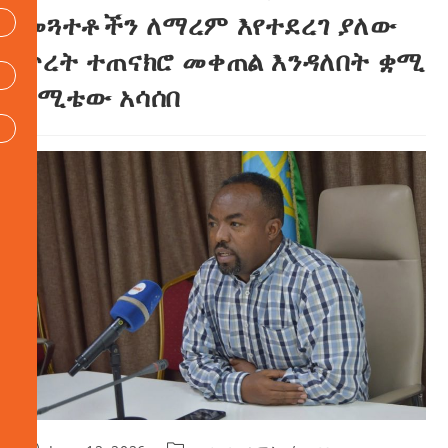
መጓተቶችን ለማረም እየተደረገ ያለው
ጥረት ተጠናክሮ መቀጠል እንዳለበት ቋሚ
ኮሚቴው አሳሰበ