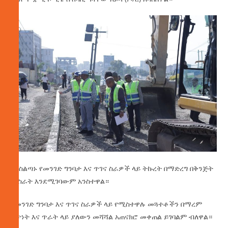
ባለስልጣኑ የመንገድ ግንባታ እና ጥገና ስራዎች ላይ ትኩረት በማድረግ በቅንጅት
መስራት እንደሚገባውም አንስተዋል።
በመንገድ ግንባታ እና ጥገና ስራዎች ላይ የሚስተዋሉ መጓተቶችን በማረም
ፍጥነት እና ጥራት ላይ ያለውን መሻሻል አጠናክሮ መቀጠል ይገባልም ብለዋል።