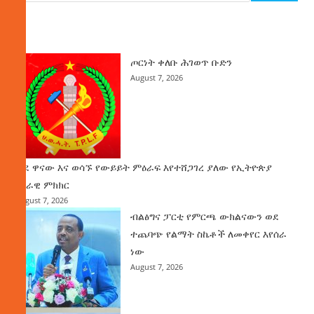
ዜና
ጦርነት ቀለቡ ሕገወጥ ቡድን
August 7, 2026
ወደ ዋናው እና ወሳኙ የውይይት ምዕራፍ እየተሸጋገረ ያለው የኢትዮጵያ
ሀገራዊ ምክክር
August 7, 2026
ብልፅግና ፓርቲ የምርጫ ውክልናውን ወደ
ተጨባጭ የልማት ስኬቶች ለመቀየር እየሰራ
ነው
August 7, 2026