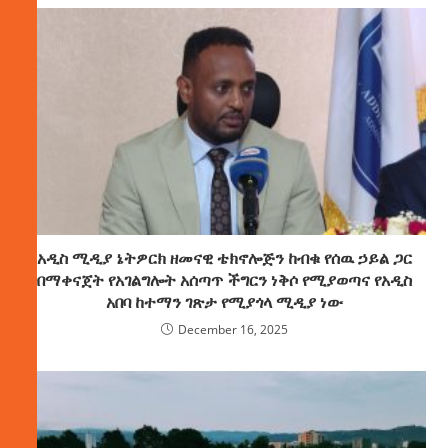
አዲስ ሚዲያ ኔትዎርክ ዘመናዊ ቴክኖሎጅን ከብቁ የሰዉ ኃይል ጋር
በማቀናጀት የአገልግሎት አሰጣጥ ችግርን ነቅሶ የሚያወጣና የአዲስ
አበባ ከተማን ገጽታ የሚያጎላ ሚዲያ ነው
December 16, 2025