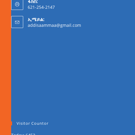
ፋክስ:
621-254-2147
ኢሜይል:
addisaammaa@gmail.com
Visitor Countor