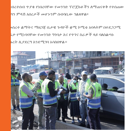
የህብረተሰብ ጥያቄ የነበረባቸው የመንገድ ፕሮጀክቶችን ለማጠናቀቅ የተሰጠው
ፈጣን ምላሽ አበረታች መሆኑንም ሰብሳቢው ገልጸዋል፡፡
የመሰረተ ልማትና ማዘጋጃ ቤታዊ ጉዳዮች ቋሚ ኮሚቴ አባላትም በተደጋጋሚ
ቅሬታ የሚነሳባቸው የመንገድ ግንባታ እና የጥገና ስራዎች ላይ ባለስልጣኑ
ትኩረት ሊያደርግ እንደሚገባ አሳስበዋል።