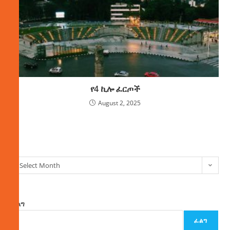
የ4 ኪሎ ፈርጦች
August 2, 2025
ክምችት
Select Month
ፈልግ
ፈልግ