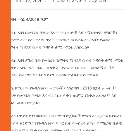
June 12, 2026
መሰረተ- ልማት
/
አዲስ አበባ
AMN – ሰኔ 4/2018 ዓ.ም
በአዲስ አበባ በመንገድ ግንባታ እና ጥገና ስራዎች ላይ የሚስተዋሉ ችግሮችን
ለማረም እየተደረገ ያለው ጥረት ተጠናክሮ መቀጠል እንዳለበት የመሰረተ
ልማትና ማዘጋጃ ቤታዊ ጉዳዮች ቋሚ ኮሚቴ አሳስቧል፡፡
የአዲስ አበባ ምክር ቤት የመሰረተ ልማትና ማዘጋጃ ቤታዊ ጉዳዮች ቋሚ ኮሚቴ
አባላት ከአየር ጤና- ካራ – ወለቴ እና የአውቶቢስ ተራ – መሳለሚያ- 18
ማዞሪያ የመንገድ ግንባታ ሂደትን የመስክ ምልክት አድርገዋል።
ቋሚ ኮሚቴው የአዲስ አበባ መንገዶች ባለስልጣን የ2018 በጀት አመት 11
ወራት የመንገድ ግንባታ እና ጥገና ስራዎችን ጨምሮ የእቅድ አፈጻጸም ላይ
ግብረ- መልስ ሰጥቷል።
የሕዝብ ጥያቄ የተነሳባቸው የመንገድ ፕሮጀክቶች ምላሽ እንዲያገኙ በትኩረት
መስራት እንደሚገባ የአዲስ አበባ ምክር ቤት የመሰረተ ልማትና ማዘጋጃ ቤታዊ
ጉዳዮች ቋሚ ኮሚቴ ሰብሳቢ ግዛቸው አይካ (ዶ/ር) አሳስበዋል።