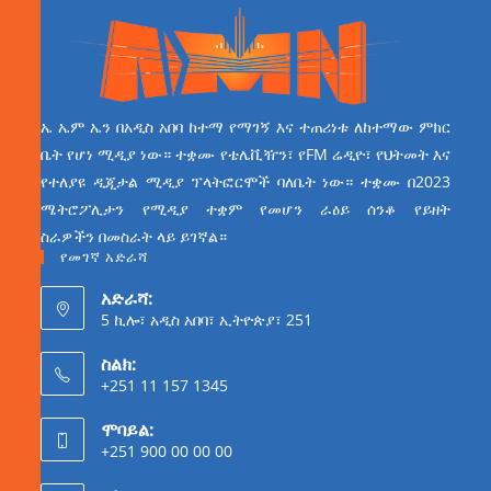
ኤ ኤም ኤን በአዲስ አበባ ከተማ የማገኝ እና ተጠሪነቱ ለከተማው ምክር
ቤት የሆነ ሚዲያ ነው። ተቋሙ የቴሌቪዥን፣ የFM ሬዲዮ፣ የህትመት እና
የተለያዩ ዲጂታል ሚዲያ ፕላትፎርሞች ባለቤት ነው። ተቋሙ በ2023
ሜትሮፖሊታን የሚዲያ ተቋም የመሆን ራዕይ ሰንቆ የይዘት
ስራዎችን በመስራት ላይ ይገኛል።
የመገኛ አድራሻ
አድራሻ:
5 ኪሎ፣ አዲስ አበባ፣ ኢትዮጵያ፣ 251
ስልክ:
+251 11 157 1345
ሞባይል:
+251 900 00 00 00