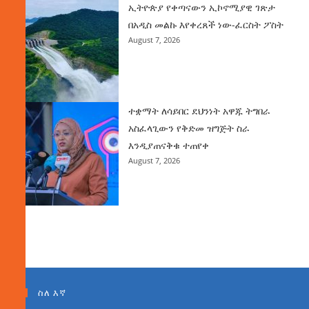
ኢትዮጵያ የቀጣናውን ኢኮኖሚያዊ ገጽታ
በአዲስ መልኩ እየቀረጸች ነው-ፈርስት ፖስት
August 7, 2026
ተቋማት ለሳይበር ደህንነት አዋጁ ትግበራ
አስፈላጊውን የቅድመ ዝግጅት ስራ
እንዲያጠናቅቁ ተጠየቀ
August 7, 2026
ስለ እኛ