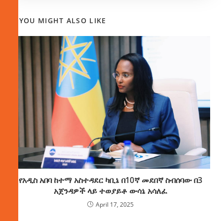
YOU MIGHT ALSO LIKE
የአዲስ አበባ ከተማ አስተዳደር ካቢኔ በ10ኛ መደበኛ ስብሰባው በ3
አጀንዳዎች ላይ ተወያይቶ ውሳኔ አሳለፈ
April 17, 2025