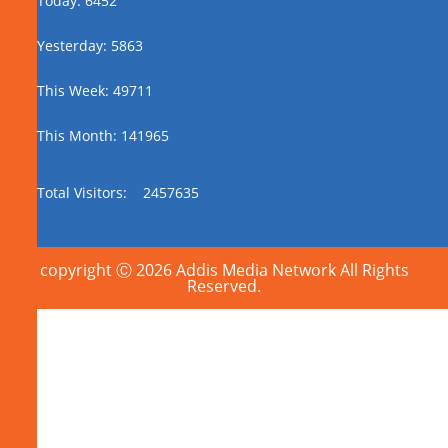
Today: 6452
Yesterday: 5863
This Week: 49711
This Month: 141965
Total Visitors:
2457635
copyright Ⓒ 2026 Addis Media Network All Rights
Reserved.