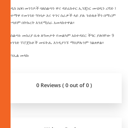
የአዲስ አበባ መንገዶች ባለስልጣን ዋና ዳይሬክተር ኢንጂነር ሙህዲን ረሻድ ፤
በከተማዋ የመንገድ ግንባታ እና ጥገና ስራዎች ላይ ያሉ ጉድለቶችን በማረም
በቀጣይም በትኩረት እንደሚሰራ አመላክተዋል፡፡
ባለስልጣኑ መስሪያ ቤቱ ለዓመታት የመልካም አስተዳደር ችግር ያለባቸው 9
የመንገድ ፕሮጀክቶች መፍትሔ እንዲያገኙ ማስቻሉንም ገልጸዋል፡፡
በዳንኤል መላኩ
0 Reviews ( 0 out of 0 )