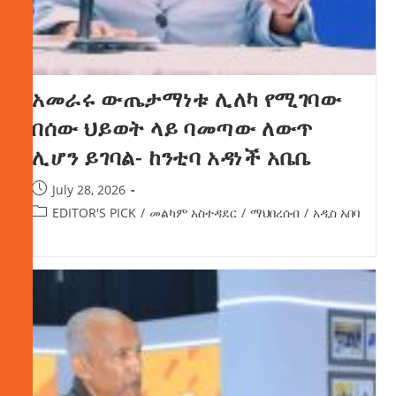
አመራሩ ውጤታማነቱ ሊለካ የሚገባው
በሰው ህይወት ላይ ባመጣው ለውጥ
ሊሆን ይገባል- ከንቲባ አዳነች አቤቤ
July 28, 2026
EDITOR'S PICK
/
መልካም አስተዳደር
/
ማህበረሰብ
/
አዲስ አበባ