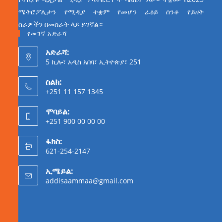
ሜትሮፖሊታን የሚዲያ ተቋም የመሆን ራዕይ ሰንቆ የይዘት
ስራዎችን በመስራት ላይ ይገኛል።
የመገኛ አድራሻ
አድራሻ:
5 ኪሎ፣ አዲስ አበባ፣ ኢትዮጵያ፣ 251
ስልክ:
+251 11 157 1345
ሞባይል:
+251 900 00 00 00
ፋክስ:
621-254-2147
ኢሜይል:
addisaammaa@gmail.com