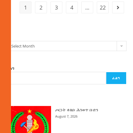
1
2
3
4
…
22
ክምችት
Select Month
ፈልግ
ፈልግ
ዜና
ጦርነት ቀለቡ ሕገወጥ ቡድን
August 7, 2026