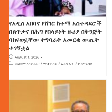
የአዲስ አበባና የሸገር ከተማ አስተዳደሮች
በጸጥታና በሕግ የበላይነት ዙሪያ በቅንጅት
ባከናወኗቸው ተግባራት አመርቂ ውጤት
ተገኝቷል
August 1, 2026
መልካም አስተዳደር
/
ማህበረሰብ
/
አዲስ አበባ
/
የሕግ ጉዳይ