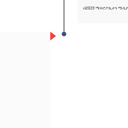
በ2023 ሜትሮፖሊታን ሚዲያ
አዲስ ሚዲያ ኔትዎርክ በይዘት ስራዎቹ የሀ
ተቃውሞ የበዛበት የፊፋ አዲሱ እቅድ
ትርክትን በማረም እና የወል ትርክትን በመ
ና
የቤኒን የዲጂታል ትራንስፎርሜሽን እና ኢኖቬሽን
ሃላፊነቱን እየተወጣ ይገኛል
July 30, 2026
ርፍ
ሚኒስትር ማሁና አክፕሎጋን የኢፌዴሪ መሶብ
አገልግሎትን ጎበኙ
AmnAdmin
October 17, 2025
August 5, 2026