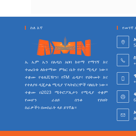
ስለ እኛ
የመገኛ 
5
ስ
ኤ ኤም ኤን በአዲስ አበባ ከተማ የማገኝ እና
+
ተጠሪነቱ ለከተማው ምክር ቤት የሆነ ሚዲያ ነው።
ተቋሙ የቴሌቪዥን፣ የFM ሬዲዮ፣ የህትመት እና
+
የተለያዩ ዲጂታል ሚዲያ ፕላትፎርሞች ባለቤት ነው።
ተቋሙ በ2023 ሜትሮፖሊታን የሚዲያ ተቋም
6
የመሆን ራዕይ ሰንቆ የይዘት
ስራዎችን በመስራት ላይ ይገኛል።