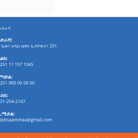
አድራሻ
አድራሻ:
 ኪሎ፣ አዲስ አበባ፣ ኢትዮጵያ፣ 251
ልክ:
251 11 157 1345
ሞባይል:
251 900 00 00 00
ፋክስ:
21-254-2147
ኢሜይል:
addisaammaa@gmail.com