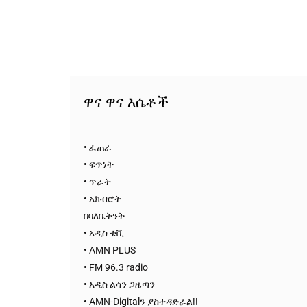
የኢትዮጵያ ኢኮኖሚ ከቡና ባሻገር
August 5, 2026
2ኛው የአዲስ ሚዲያ ኔትዎርክ አመራሮች እ
ሠራተኞች ስፖርት ፌስቲቫል በቴሌቪዥን ዘ
አሸናፊነት ተጠናቀቀ
ዋና ዋና እሴቶች
August 1, 2026
• ፈጠራ
• ፍጥነት
• ጥራት
• አክብሮት
በባለቤትንት
• አዲስ ቴቪ
• AMN PLUS
• FM 96.3 radio
• አዲስ ልሳን ጋዜጣን
• AMN-Digitalን ያስተዳድራል!!