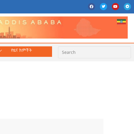
የዜና ክምችት