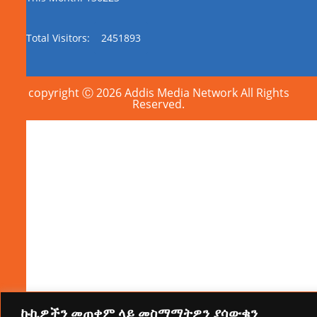
Total Visitors:
2451893
copyright Ⓒ 2026 Addis Media Network All Rights
Reserved.
ኩኪዎችን መጠቀም ላይ መስማማትዎን ያሳውቁን