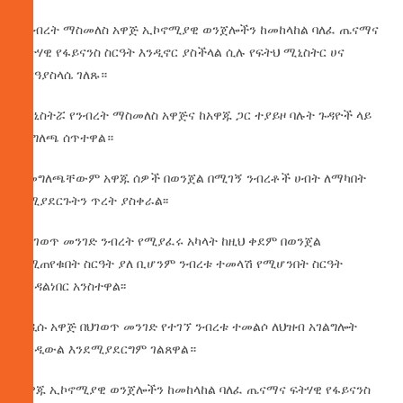
የንብረት ማስመለስ አዋጅ ኢኮኖሚያዊ ወንጀሎችን ከመከላከል ባለፈ ጤናማና
ፍትሃዊ የፋይናንስ ስርዓት እንዲኖር ያስችላል ሲሉ የፍትህ ሚኒስትር ሀና
አርዓያስላሴ ገለጹ።
ሚኒስትሯ የንብረት ማስመለስ አዋጅና ከአዋጁ ጋር ተያይዞ ባሉት ጉዳዮች ላይ
መግለጫ ሰጥተዋል።
በመግለጫቸውም አዋጁ ሰዎች በወንጀል በሚገኝ ንብረቶች ሀብት ለማካበት
የሚያደርጉትን ጥረት ያስቀራል፡፡
በህገወጥ መንገድ ንብረት የሚያፈሩ አካላት ከዚህ ቀደም በወንጀል
የሚጠየቁበት ስርዓት ያለ ቢሆንም ንብረቱ ተመላሽ የሚሆንበት ስርዓት
እንዳልነበር አንስተዋል፡፡
አዲሱ አዋጅ በህገወጥ መንገድ የተገኘ ንብረቱ ተመልሶ ለህዝብ አገልግሎት
እንዲውል እንደሚያደርግም ገልጸዋል።
አዋጁ ኢኮኖሚያዊ ወንጀሎችን ከመከላከል ባለፈ ጤናማና ፍትሃዊ የፋይናንስ