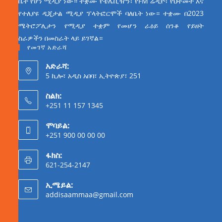
ቤት የሆነ ሚዲያ ነው። ተቋሙ የቴሌቪዥን፣ የFM ሬዲዮ፣ የህትመት እና
የተለያዩ ዲጂታል ሚዲያ ፕላትፎርሞች ባለቤት ነው። ተቋሙ በ2023
ሜትሮፖሊታን የሚዲያ ተቋም የመሆን ራዕይ ሰንቆ የይዘት
ስራዎችን በመስራት ላይ ይገኛል።
የመገኛ አድራሻ
አድራሻ:
5 ኪሎ፣ አዲስ አበባ፣ ኢትዮጵያ፣ 251
ስልክ:
+251 11 157 1345
ሞባይል:
+251 900 00 00 00
ፋክስ:
621-254-2147
ኢሜይል:
addisaammaa@gmail.com