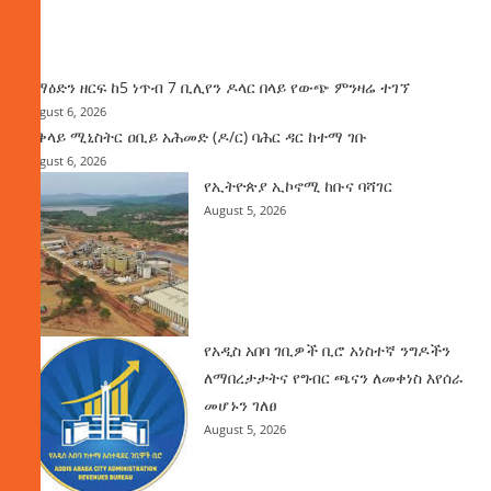
ዜና
ከማዕድን ዘርፍ ከ5 ነጥብ 7 ቢሊየን ዶላር በላይ የውጭ ምንዛሬ ተገኘ
August 6, 2026
ጠቅላይ ሚኒስትር ዐቢይ አሕመድ (ዶ/ር) ባሕር ዳር ከተማ ገቡ
August 6, 2026
የኢትዮጵያ ኢኮኖሚ ከቡና ባሻገር
August 5, 2026
የአዲስ አበባ ገቢዎች ቢሮ አነስተኛ ንግዶችን
ለማበረታታትና የግብር ጫናን ለመቀነስ እየሰራ
መሆኑን ገለፀ
August 5, 2026