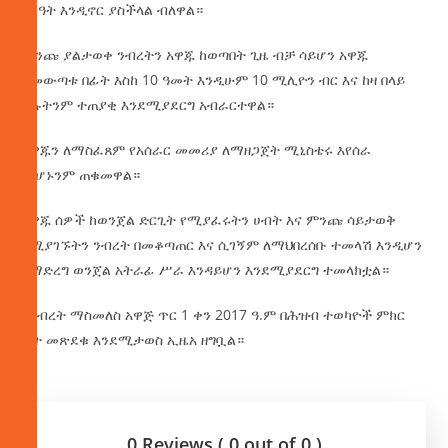
ስርዓት እንዲኖር ያስችላል ብለዋል።
ምንጩ ያልታወቀ ንብረትን አዋጁ ከወጣበት ጊዜ ብቻ ሳይሆን አዋጁ
ከመውጣቱ በፊት እስከ 10 ዓመት እንዲሁም 10 ሚሊዮን ብር እና ከዛ በላይ
ያሉትንም ተጠያቂ እንደሚያደርግ አብራርተዋል።
አዋጁን ለማስፈጸም የአሰራር መመሪያ ለማዘጋጀት ሚኒስቴሩ እየሰራ
መሆኑንም ጠቁመዋል።
አዋጁ ሰዎች ከወንጀል ድርጊት የሚያፈሩትን ሀብት እና ምንጩ ሳይታወቅ
የሚያገኙትን ንብረት በመቆጣጠር እና ሲገኝም ለማህበረሰቡ ተመላሽ እንዲሆን
በማድረግ ወንጀል አትራፊ ሥራ እንዳይሆን እንደሚያደርግ ተመላክቷል።
የንብረት ማስመለስ አዋጅ ጥር 1 ቀን 2017 ዓ.ም በሕዝብ ተወካዮች ምክር
ቤት መጽደቁ እንደሚታወስ ኢዜአ ዘግቧል።
0 Reviews ( 0 out of 0 )