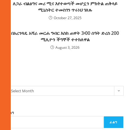
ለጋራ ብልፅግና መሪ ሚና እየተወጣች መሆኗን ምክትል ጠቅላይ
ሚኒስትር ተመስገን ጥሩነህ ገለጹ
October 27, 2025
በአረንጓዴ አሻራ መርሐ ግብር እስከ ጠዋት 3፡00 ሰዓት ድረስ 200
ሚሊዮን ችግኞች ተተክለዋል
August 3, 2026
ክምችት
Select Month
ፈልግ
ፈልግ