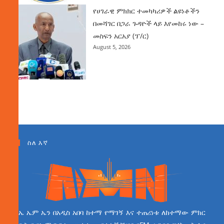
የሀገራዊ ምክክር ተመካካሪዎች ልዩነቶችን
በመሻገር በጋራ ጉዳዮች ላይ እየመከሩ ነው –
መስፍን አርአያ (ፕ/ር)
August 5, 2026
ስለ እኛ
ኤ ኤም ኤን በአዲስ አበባ ከተማ የማገኝ እና ተጠሪነቱ ለከተማው ምክር