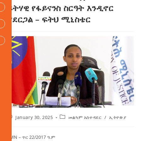
ፍትሃዊ የፋይናንስ ስርዓት እንዲኖር
ያደርጋል – ፍትህ ሚኒስቴር
January 30, 2025
መልካም አስተዳደር
/
ኢትዮጵያ
AMN – ጥር 22/2017 ዓ.ም