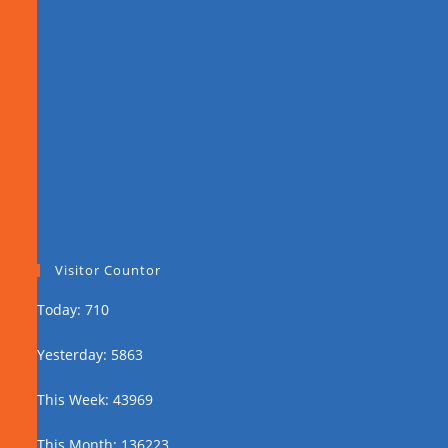
Visitor Countor
Today: 710
Yesterday: 5863
This Week: 43969
This Month: 136223