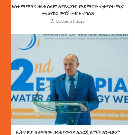
አስተማማኝና ዘላቂ ሰላም ለማረጋገጥ የሃይማኖት ተቋማት ሚና
መጠናከር ወሳኝ መሆኑ ተገለጸ
October 31, 2025
ኢትዮጵያ ለቀጣናው ዘላቂ የውሃና ኢነርጂ ልማት እንዲሁም