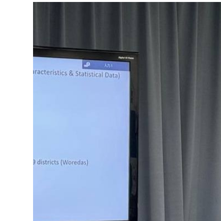
ብልፅግና ፓርቲ የምርጫ ውክልናውን ወደ
ተጨባጭ የልማት ስኬቶች ለመቀየር እየሰራ ነው
2ኛው የአዲስ ሚዲያ ኔትዎርክ አመራሮች እ
ሠራተኞች ስፖርት ፌስቲቫል በቴሌቪዥን ዘ
August 7, 2026
አሸናፊነት ተጠናቀቀ
August 1, 2026