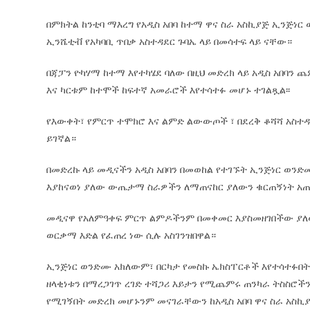
በምክትል ከንቲባ ማእረግ የአዲስ አበባ ከተማ ዋና ስራ አስኪያጅ ኢንጅነር
ኢንሼቲቭ የአካባቢ ጥበቃ አስተዳደር ጉባኤ ላይ በመሳተፍ ላይ ናቸው።
በጃፓን
ዮካሃማ ከተማ እየተካሄደ ባለው በዚህ መድረክ ላይ አዲስ አበባን ጨ
እና ካርቱም ከተሞች ከፍተኛ አመራሮች እየተሳተፉ መሆኑ ተገልጿል፡፡
የእውቀት፣ የምርጥ ተሞክሮ እና ልምድ ልውውጦች ፣ በደረቅ ቆሻሻ አስተዳ
ይገኛል።
በመድረኩ ላይ መዲናችን አዲስ አበባን በመወከል የተገኙት ኢንጅነር ወንድ
እያከናወነ ያለው ውጤታማ ስራዎችን ለማጠናከር ያለውን ቁርጠኝነት አጠና
መዲናዋ የአለምዓቀፍ ምርጥ ልምዶችንም በመቀመር እያስመዘገበችው ያለው
ወርቃማ እድል የፈጠረ ነው ሲሉ አስገንዝበዋል።
ኢንጅነር ወንድሙ አክለውም፣ በርካታ የመስኩ ኤክስፐርቶች እየተሳተፉበት ባ
ዘላቂነቱን በማረጋገጥ ረገድ ተሻጋሪ እይታን የሚጨምሩ ጠንካራ ትስስሮች
የሚገኝበት መድረክ መሆኑንም መናገራቸውን ከአዲስ አበባ ዋና ስራ አስኪ