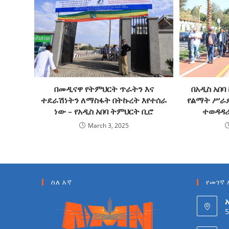
በመዲናዋ የትምህርት ጥራትን እና
በአዲስ አበባ
ተደራሽነትን ለማስፋት በትኩረት እየተሰራ
የልማት ሥራዎ
ነው – የአዲስ አበባ ትምህርት ቢሮ
ተወዳዳሪ
March 3, 2025
ስለ እኛ
የመገኛ 
5