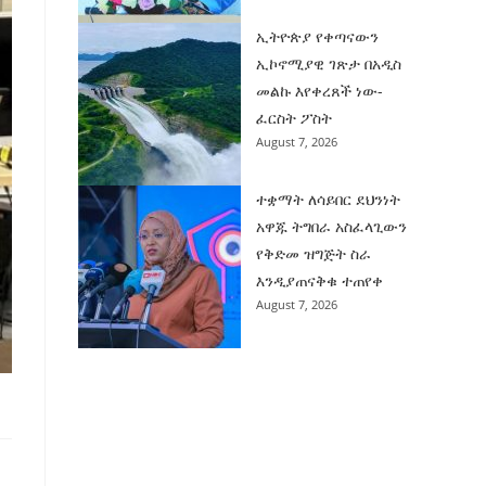
ኢትዮጵያ የቀጣናውን
ኢኮኖሚያዊ ገጽታ በአዲስ
መልኩ እየቀረጸች ነው-
ፈርስት ፖስት
August 7, 2026
ተቋማት ለሳይበር ደህንነት
አዋጁ ትግበራ አስፈላጊውን
የቅድመ ዝግጅት ስራ
እንዲያጠናቅቁ ተጠየቀ
August 7, 2026