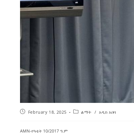
February 18, 2025
ልማት
/
አዲስ አበባ
AMN-የካቲት 10/2017 ዓ.ም