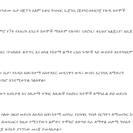
 ወንድሙ ሴታ በጃፓን አለም አቀፍ ትብብር ኤጀንሲ (ጃይካ) በተዘጋጀ የጽዱ ከተሞች
ምሮ የ7ት የአፍሪካ አገራት ከተሞች ማለትም የሉሳካ፣ ናይሮቢ፣ ቱኒዝያ አልጀሪያ፣ አቢጃ
ደር ፣የብክለት ቁጥጥር እና ዘላቂ የከተማ ልማት ርእሰ ጉዳዮች ላይ ውይይት እየተካሄደም
ሙ ሴታ፣ የአዲስ አበባ ከተማ አስተዳደር መዲናዋን ጽዱ፣ ውብና አረንጓዴ ለማድረግ
ክሮ እንደሚቀጥል ገልፀዋል፡፡
ን አብነታዊ እና ስኬታማ ተግባር ለሌሎች የአህጉሩ ከተሞች ለማካፈል ይህ መድረክ
ለው በዚህ መድረክ ለአዲስ አበባ ከተማ ጠንካራ የአካባቢ ጥበቃ ስርዓትን ለማጠናከር እ
ን ለመፍጠርና ከዚሁ የሚገኘውን ልምድና ተሞክሮ ለቀጣይ ስራ ለማዋል ጠቃሚ ግብአት
ያጅ ጽ/ቤት ያገኘነው መረጃ ያመላክታል።