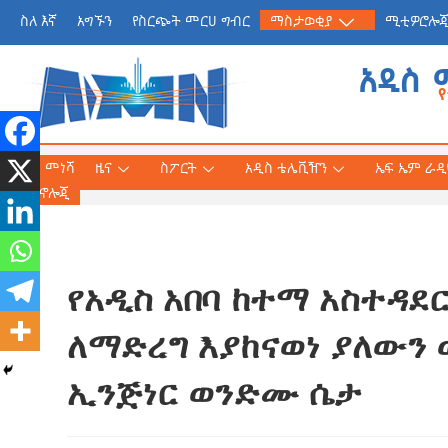
ስለ እኛ
አግኙን
የስርጭት መርሀ ግብር
ማስታወቂያ
ሚቲዎሮሎ
አዲስ 
መነሻ
ዜና
ስፖርት
አዲስ ቴሌቪዥን
ኤፍ ኤም ራዲዮ
ቴክኖሎጂ
የአዲስ አበባ ከተማ አስተዳደ
የጠቅላይ ሚኒስትር ዐቢይ 
«መደመር» መጽሐፍ በቻይ
ለማድረግ እያከናወነ ያለውን
ለንባብ ይበቃል
ኢንጅነር ወንድሙ ሴታ
AmnAdmin
July