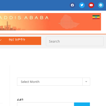
የዜና ክምችት
ክምችት
Select Month
ፈልግ