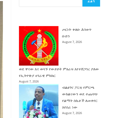
ፈልግ
ሰት
ገንባት
ዜና
ጦርነት ቀለቡ ሕገወጥ
ቡድን
August 7, 2026
ወደ ዋናው እና ወሳኙ የውይይት ምዕራፍ እየተሸጋገረ ያለው
የኢትዮጵያ ሀገራዊ ምክክር
August 7, 2026
ብልፅግና ፓርቲ የምርጫ
ውክልናውን ወደ ተጨባጭ
የልማት ስኬቶች ለመቀየር
እየሰራ ነው
August 7, 2026