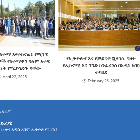
 ከተማ እየተከናወኑ የሚገኙ
የኢትዮጵያ እና የቻይናዋ ጂያንሱ ግዛት
ች የከተማዋን ዓለም አቀፍ
የኢኮኖሚ እና ንግድ ኮንፈረንስ በአዲስ አበባ
ነት የሚያሳድጉ ናቸው
ተካሄደ
April 22, 2025
February 26, 2025
አድራሻ
አድራሻ:
 ኪሎ፣ አዲስ አበባ፣ ኢትዮጵያ፣ 251