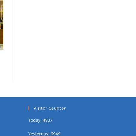
Visitor Countor
Today: 4937
Yesterday: 6949