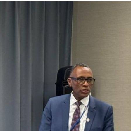
ኢትዮጵያ የቀጣናውን ኢኮኖሚያዊ ገጽታ በአዲስ
አዲስ ሚዲያ ኔትዎርክ በይዘት ስራዎቹ የሀ
መልኩ እየቀረጸች ነው-ፈርስት ፖስት
ተቃውሞ የበዛበት የፊፋ አዲሱ እቅድ
ትርክትን በማረም እና የወል ትርክትን በመ
ና
ሃላፊነቱን እየተወጣ ይገኛል
August 7, 2026
July 30, 2026
ርፍ
AmnAdmin
October 17, 2025