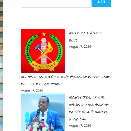
ፈልግ
ሰት
ገንባት
ዜና
ጦርነት ቀለቡ ሕገወጥ
ቡድን
August 7, 2026
ወደ ዋናው እና ወሳኙ የውይይት ምዕራፍ እየተሸጋገረ ያለው
የኢትዮጵያ ሀገራዊ ምክክር
August 7, 2026
ብልፅግና ፓርቲ የምርጫ
ውክልናውን ወደ ተጨባጭ
የልማት ስኬቶች ለመቀየር
እየሰራ ነው
August 7, 2026