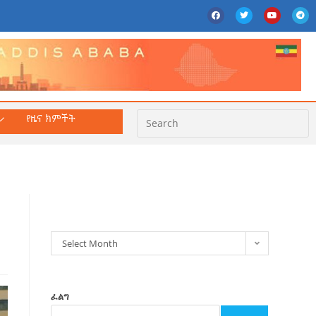
የዜና ክምችት
ክምችት
Select Month
ፈልግ