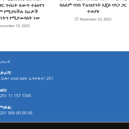
ከአለም ባንክ ፕሬዝደንት አጄይ ባንጋ ጋር
የር ንብረት ለውጥ ተፅዕኖን
ተወያዩ
ም የሚያስችሉ ስራዎች
ትን የሚያመላክት ነው
November 23, 2025
ecember 10, 2025
አድራሻ
አድራሻ:
 ኪሎ፣ አዲስ አበባ፣ ኢትዮጵያ፣ 251
ልክ:
251 11 157 1345
ሞባይል:
251 900 00 00 00
ፋክስ: