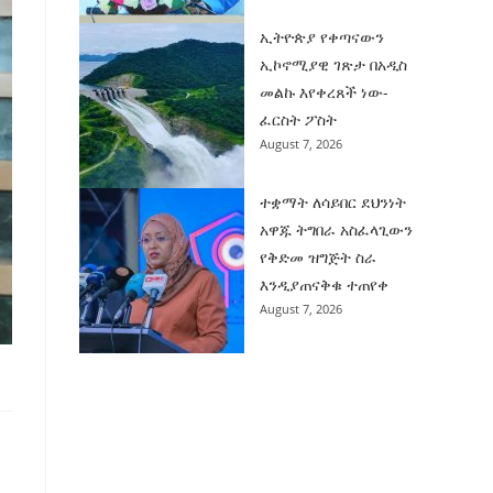
ኢትዮጵያ የቀጣናውን
ኢኮኖሚያዊ ገጽታ በአዲስ
መልኩ እየቀረጸች ነው-
ፈርስት ፖስት
August 7, 2026
ተቋማት ለሳይበር ደህንነት
አዋጁ ትግበራ አስፈላጊውን
የቅድመ ዝግጅት ስራ
እንዲያጠናቅቁ ተጠየቀ
August 7, 2026