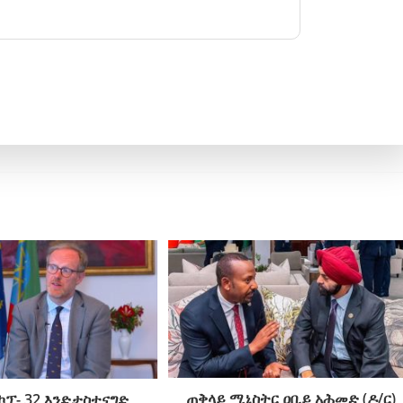
ጠቅላይ ሚኒስትር ዐቢይ አሕመድ (ዶ/ር)
ኮፕ- 32 እንድታስተናግድ