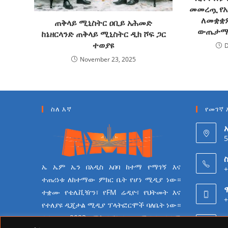
መመረጧ የአ
ለመቋቋ
ጠቅላይ ሚኒስትር ዐቢይ አሕመድ
ውጤታማነ
ከኔዘርላንድ ጠቅላይ ሚኒስትር ዲክ ሾፍ ጋር
ተወያዩ
D
November 23, 2025
ስለ እኛ
የመገኛ 
5
ስ
ኤ ኤም ኤን በአዲስ አበባ ከተማ የማገኝ እና
+
ተጠሪነቱ ለከተማው ምክር ቤት የሆነ ሚዲያ ነው።
ተቋሙ የቴሌቪዥን፣ የFM ሬዲዮ፣ የህትመት እና
+
የተለያዩ ዲጂታል ሚዲያ ፕላትፎርሞች ባለቤት ነው።
ተቋሙ በ2023 ሜትሮፖሊታን የሚዲያ ተቋም