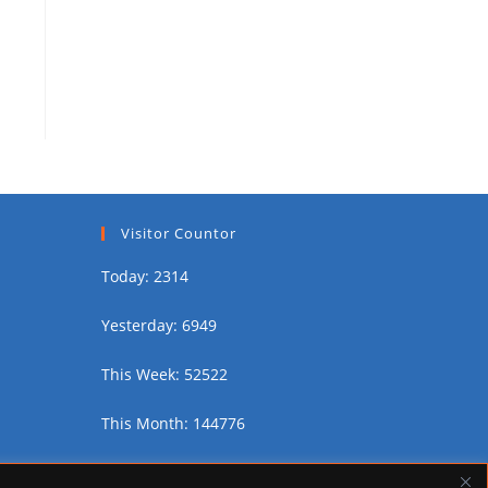
Visitor Countor
Today: 2314
Yesterday: 6949
This Week: 52522
This Month: 144776
Total Visitors:
2460446