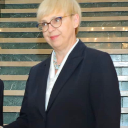
ኢትዮጵያ የቀጣናውን ኢኮኖሚያዊ ገጽታ በአዲስ
አዲስ ሚዲያ ኔትዎርክ በይዘት ስራዎቹ የሀ
መልኩ እየቀረጸች ነው-ፈርስት ፖስት
ተቃውሞ የበዛበት የፊፋ አዲሱ እቅድ
ትርክትን በማረም እና የወል ትርክትን በመ
ና
ሃላፊነቱን እየተወጣ ይገኛል
August 7, 2026
July 30, 2026
ርፍ
AmnAdmin
October 17, 2025