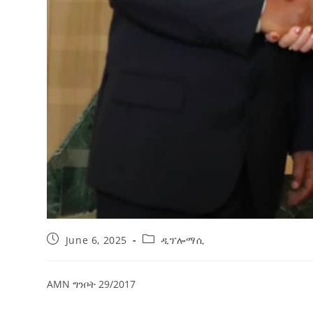
June 6, 2025
ዲፕሎማሲ
AMN ግንቦት 29/2017