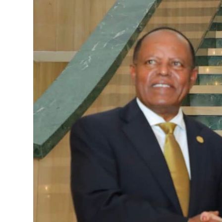
ብልፅግና ፓርቲ የምርጫ ውክልናውን ወደ
ተጨባጭ የልማት ስኬቶች ለመቀየር እየሰራ ነው
2ኛው የአዲስ ሚዲያ ኔትዎርክ አመራሮች እ
ሠራተኞች ስፖርት ፌስቲቫል በቴሌቪዥን ዘ
August 7, 2026
አሸናፊነት ተጠናቀቀ
August 1, 2026