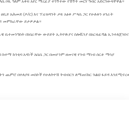
 ቦሌ ዓለም አቀፍ አየር ማረፊያ ተገኝተው የሽኝት መርሃ ግብር አድርገውላቸዋል።
ቢይ አሕመድ (ዶ/ር) እና ፕሬዝዳንት ታዬ አፅቀ ሥላሴ ጋር የሁለቱን ሀገራት
ላይ መምከራቸው ይታዎቃል።
ራዊ ቤተመንግስት በነበራቸው ውይይት ኢትዮጵያና ስሎቬንያ በአርቴፊሻል ኢንተለጀንስና
ባ ከተማ ከንቲባ አዳነች አቤቤ ጋር በመሆንም ዘመናዊ የንብ ማነብ ሰርቶ ማሳያ
ትን ጨምሮ በተለያዩ መስኮች የሁለትዮሽ ትብብርን ለማጠናከር ጉልህ ፋይዳ እንደሚኖረ