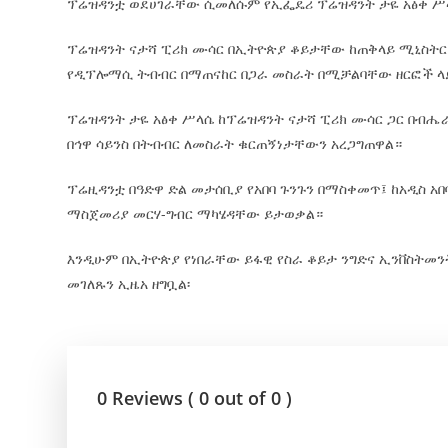
ፕሬዝዳንቷ ወደሀገራቸው ሲመለሱም የኢፌዴሪ ፕሬዝዳንት ታዬ አፅቀ ሥላሴ
ፕሬዝዳንት ናታሻ ፒሪክ ሙሳር በኢትዮጵያ ቆይታቸው ከጠቅላይ ሚኒስትር ዐ
የዲፕሎማሲ ትብብር በማጠናከር በጋራ መስራት በሚቻልባቸው ዘርፎች 
ፕሬዝዳንት ታዬ አፅቀ ሥላሴ ከፕሬዝዳንት ናታሻ ፒሪክ ሙሳር ጋር በብሔ
በኅዋ ሳይንስ በትብብር ለመስራት ቁርጠኝነታቸውን አረጋግጠዋል።
ፕሬዚዳንቷ በዓድዋ ድል መታሰቢያ የአበባ ጉንጉን በማስቀመጥ፤ ከአዲስ አበ
ማስጀመሪያ መርሃ-ግብር ማካሄዳቸው ይታወቃል።
እንዲሁም በኢትዮጵያ የነበራቸው ይፋዊ የስራ ቆይታ ንግድና ኢንቨስትመን
መገለጹን ኢዜአ ዘግቧል፡
0 Reviews ( 0 out of 0 )