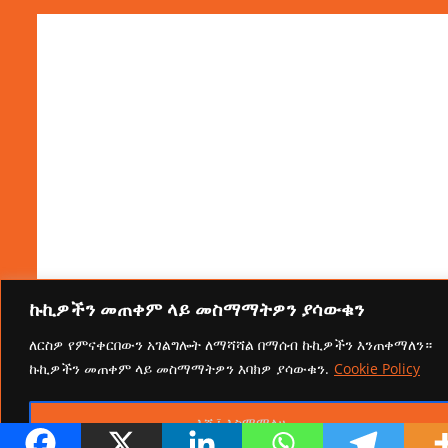
ኩኪዎችን መጠቀም ላይ መስማማትዎን ያሳውቁን
ለርስዎ የምናቀርበውን አገልግሎት ለማሻሻል በማሰብ ኩኪዎችን እንጠቀማለን።
ኩኪዎችን መጠቀም ላይ መስማማትዎን እባክዎ ያሳውቁን.
Cookie Policy
እሺ፤ እስማማለሁ