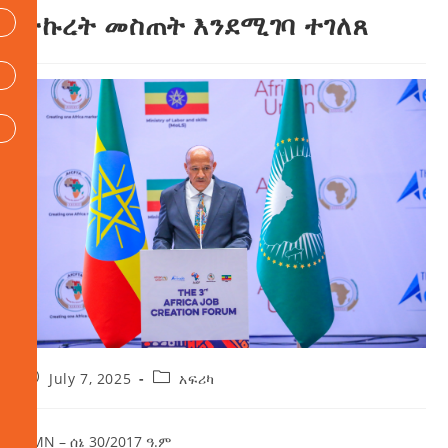
ትኩረት መስጠት እንደሚገባ ተገለጸ
July 7, 2025
አፍሪካ
AMN – ሰኔ 30/2017 ዓ.ም