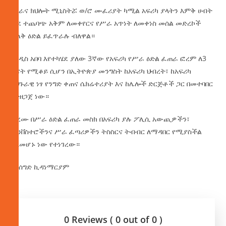
የስራና ክህሎት ሚኒስትሯ ወ/ሮ ሙፈሪያት ካሚል አፍሪካ ያላትን እምቅ ሀብት
ወደ ተጨባጭ አቅም ለመቀየርና የሥራ አጥነት ለመቀነስ መሰል መድረኮች
ትልቅ ዕድል ይፈጥራሉ ብለዋል።
በአዲስ አበባ እየተካሄደ ያለው 3ኛው የአፍሪካ የሥራ ዕድል ፈጠራ ፎረም ለ3
ቀናት የሚቆይ ሲሆን በኢትዮጵያ መንግስት ከአፍሪካ ህብረት፣ ከአፍሪካ
አህጉራዊ ነፃ የንግድ ቀጠና ሴክሬተሪያት እና ከሌሎች ድርጅቶች ጋር በመተባበር
የተዘጋጀ ነው።
ፎረሙ በሥራ ዕድል ፈጠራ መስክ በአፍሪካ ያሉ ፖሊሲ አውጪዎችን፣
ኢንቨስተሮችንና ሥራ ፈጣሪዎችን ትስስርና ትብብር ለማዳበር የሚያስችል
ስለመሆኑ ነው የተነገረው።
በአሰግድ ኪዳነማርያም
0 Reviews ( 0 out of 0 )