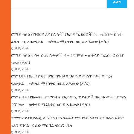
ፈልግ
ዜና
በኦሮሚያ ክልል በግብርና እና በሌሎች የኢኮኖሚ ዘርፎች የተመዘገበው ስኬት
የክልሉን ገቢ አሳድጎታል – ጠቅላይ ሚኒስትር ዐቢይ አሕመድ (ዶ/ር)
August 8, 2026
በኦሮሚያ ክልል ተስፋ ሰጪ ለውጦች ተመዝገበዋል – ጠቅላይ ሚኒስትር ዐቢይ
አሕመድ (ዶ/ር)
August 8, 2026
የኦሮሞ ህዝብ በኢትዮጵያ ሀገር ግንባታና ህልውና ውስጥ ከፍተኛ ሚና
ተጫውቷል – ጠቅላይ ሚኒስትር ዐቢይ አሕመድ (ዶ/ር)
August 8, 2026
የኦሮሞ ሕዝብ የዘመናት የማንነትና የኢኮኖሚ ጥያቄዎች በአሁኑ ወቅት ምላሽ
እያገኙ ነው – ጠቅላይ ሚኒስትር ዐቢይ አሕመድ (ዶ/ር)
August 8, 2026
የምርምርና የቴክኖሎጂ ልማትን በማስፋፋት የግብዓት አቅርቦትን በራስ አቅም
ማሳደግ ይገባል- ፊልድ ማርሻል ብርሃኑ ጁላ
August 8, 2026