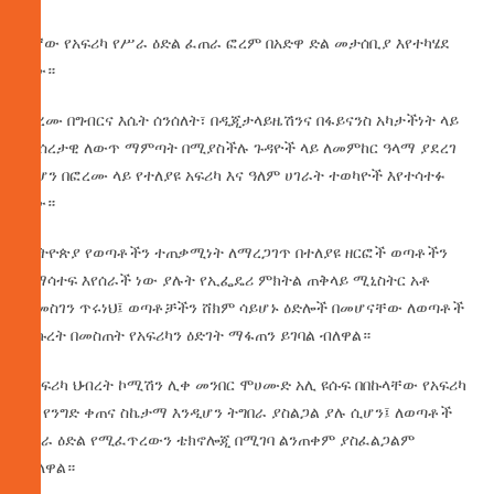
3ኛው የአፍሪካ የሥራ ዕድል ፈጠራ ፎረም በአድዋ ድል መታሰቢያ እየተካሄደ
ነው።
ፎረሙ በግብርና እሴት ሰንሰለት፣ በዲጂታላይዜሽንና በፋይናንስ አካታችነት ላይ
መሰረታዊ ለውጥ ማምጣት በሚያስችሉ ጉዳዮች ላይ ለመምከር ዓላማ ያደረገ
ሲሆን በፎረሙ ላይ የተለያዩ አፍሪካ እና ዓለም ሀገራት ተወካዮች እየተሳተፉ
ነው።
ኢትዮጵያ የወጣቶችን ተጠቃሚነት ለማረጋገጥ በተለያዩ ዘርፎች ወጣቶችን
በማሳተፍ እየሰራች ነው ያሉት የኢፌዴሪ ምክትል ጠቅላይ ሚኒስትር አቶ
ተመስገን ጥሩነህ፤ ወጣቶቻችን ሸክም ሳይሆኑ ዕድሎች በመሆናቸው ለወጣቶች
ትኩረት በመስጠት የአፍሪካን ዕድገት ማፋጠን ይገባል ብለዋል።
የአፍሪካ ህብረት ኮሚሽን ሊቀ መንበር ሞሀሙድ አሊ ዩሱፍ በበኩላቸው የአፍሪካ
ነፃ የንግድ ቀጠና ስኬታማ እንዲሆን ትግበራ ያስልጋል ያሉ ሲሆን፤ ለወጣቶች
የስራ ዕድል የሚፈጥረውን ቴክኖሎጂ በሚገባ ልንጠቀም ያስፈልጋልም
ብለዋል።