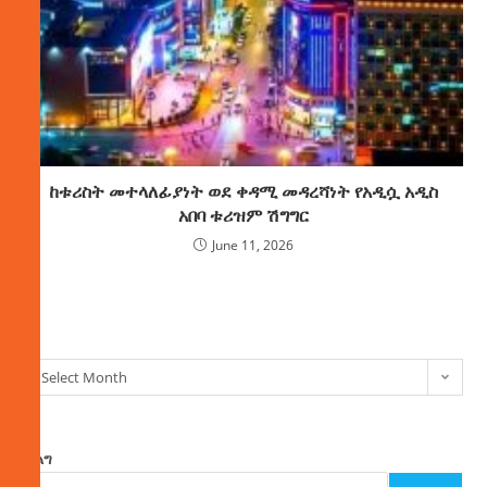
ከቱሪስት መተላለፊያነት ወደ ቀዳሚ መዳረሻነት የአዲሷ አዲስ
አበባ ቱሪዝም ሽግግር
June 11, 2026
ክምችት
Select Month
ፈልግ