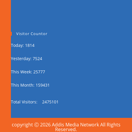
Visitor Countor
Today: 1814
Yesterday: 7524
This Week: 25777
This Month: 159431
Total Visitors:
2475101
copyright Ⓒ 2026 Addis Media Network All Rights
Reserved.