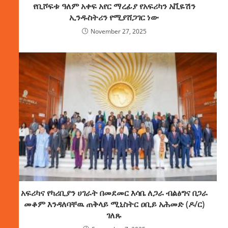
የቢሾፍቱ ዓለም አቀፍ አየር ማረፊያ የአፍሪካን አቪዬሽን
ኢንዱስትሪን የሚያሸጋገር ነው
November 27, 2025
አፍሪካና የካሪቢያን ሀገራት በመደመር እሳቤ ለጋራ ብልፅግና በጋራ
መቆም እንዳለባቸዉ ጠቅላይ ሚኒስትር ዐቢይ አሕመድ (ዶ/ር)
ገለጹ