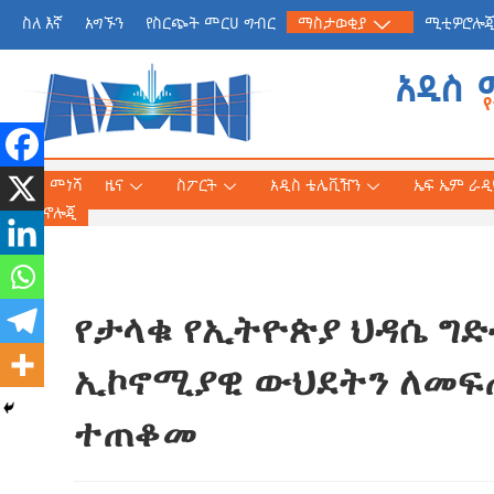
ስለ እኛ
አግኙን
የስርጭት መርሀ ግብር
ማስታወቂያ
ሚቲዎሮሎ
አዲስ 
መነሻ
ዜና
ስፖርት
አዲስ ቴሌቪዥን
ኤፍ ኤም ራዲዮ
ቴክኖሎጂ
የታላቁ የኢትዮጵያ ህዳሴ ግ
የጠቅላይ ሚኒስትር ዐቢይ 
«መደመር» መጽሐፍ በቻይ
ኢኮኖሚያዊ ውህደትን ለመፍ
ለንባብ ይበቃል
ተጠቆመ
AmnAdmin
July