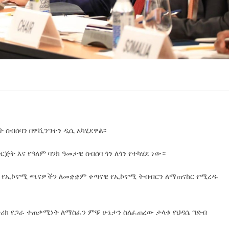
 ስብሰባን በዋሺንግተን ዲሲ አካሂደዋል፡፡
ጅት እና የዓለም ባንክ ዓመታዊ ስብሰባ ጎን ለጎን የተካሄደ ነው።
ቀፍ የኢኮኖሚ ጫናዎችን ለመቋቋም ቀጣናዊ የኢኮኖሚ ትብብርን ለማጠናከር የሚረዱ
ትሪክ የጋራ ተጠቃሚነት ለማስፈን ምቹ ሁኔታን ስለፈጠረው ታላቁ የህዳሴ ግድብ