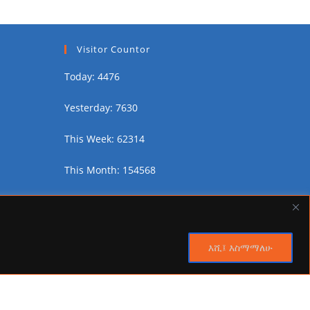
Visitor Countor
Today: 4476
Yesterday: 7630
This Week: 62314
This Month: 154568
Total Visitors:
2470238
እሺ፤ እስማማለሁ