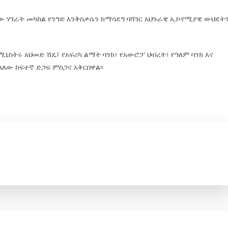
ናው ሃገራት መካከል የንግድ እንቅስቃሴን ከማሳደግ ባሻገር አህጉራዊ ኢኮኖሚያዊ ውህደት
ኒስትሩ አህመድ ሽዴ፤ የአፍሪካ ልማት ባንክ፣ የአውሮፓ ህብረት፣ የዓለም ባንክ እና
ላለው ከፍተኛ ድጋፍ ምስጋና አቅርበዋል፡፡