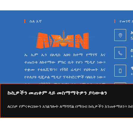
ስለ እኛ
የመገኛ 
5
ስ
ኤ ኤም ኤን በአዲስ አበባ ከተማ የማገኝ እና
+
ተጠሪነቱ ለከተማው ምክር ቤት የሆነ ሚዲያ ነው።
ተቋሙ የቴሌቪዥን፣ የFM ሬዲዮ፣ የህትመት እና
+
የተለያዩ ዲጂታል ሚዲያ ፕላትፎርሞች ባለቤት ነው።
ተቋሙ በ2023 ሜትሮፖሊታን የሚዲያ ተቋም
6
የመሆን ራዕይ ሰንቆ የይዘት
ኩኪዎችን መጠቀም ላይ መስማማትዎን ያሳውቁን
ስራዎችን በመስራት ላይ ይገኛል።
ለርስዎ የምናቀርበውን አገልግሎት ለማሻሻል በማሰብ ኩኪዎችን እንጠቀማለን። 