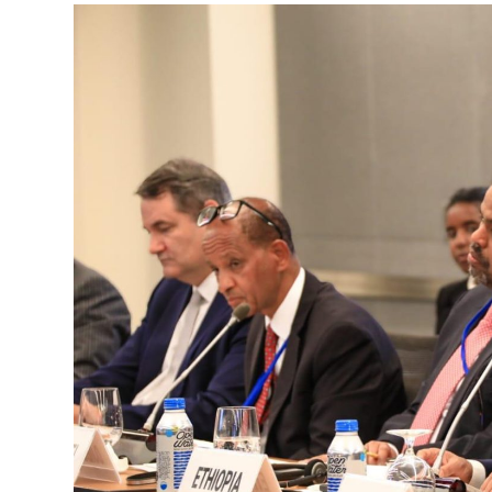
ብልፅግና ፓርቲ የምርጫ ውክልናውን ወደ
ተጨባጭ የልማት ስኬቶች ለመቀየር እየሰራ ነው
2ኛው የአዲስ ሚዲያ ኔትዎርክ አመራሮች እ
ሠራተኞች ስፖርት ፌስቲቫል በቴሌቪዥን ዘ
August 7, 2026
አሸናፊነት ተጠናቀቀ
August 1, 2026