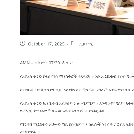
October 17, 2025
ኢኮኖሚ
AMN – ጥቅምት 07/2018 ዓ.ም
የአፍሪካ ቀንድ የፋይናንስ ሚኒስቴሮች የአፍሪካ ቀንድ ኢኒሼቲቭ የሩብ ዓመት
ስብሰባው በዋሺንግተን ዲሲ እየተካሄደ ከሚገኘው የዓለም አቀፉ የገንዘብ ድር
የአፍሪካ ቀንድ ኢኒሼቲቭ አፈፃፀምን ለመገምገም ፤ እንዲሁም ዓለም አ
የፖሊሲ ትግበራዎች ላይ ውይይቱ እንዳተኮረ ተገልጿል፡፡
የገንዘብ ሚኒስትሩ አህመድ ሽዴ በስብሰባው፤ ከሌሎች ሃገራት ጋር በኤሌክ
አንስተዋል ።