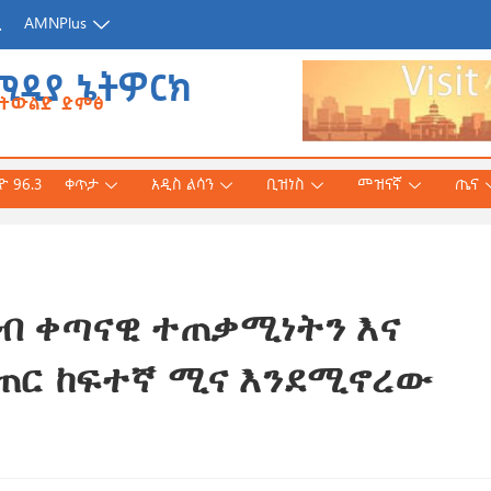
ጂ
AMNPlus
ሚዲያ ኔትዎርክ
የትውልድ ድምፅ
 96.3
ቀጥታ
አዲስ ልሳን
ቢዝነስ
መዝናኛ
ጤና
ድብ ቀጣናዊ ተጠቃሚነትን እና
አሕመድ (ዶ/ር)
ንኛ ተተርጉሞ በቅርቡ
ጠር ከፍተኛ ሚና እንደሚኖረው
 3, 2026