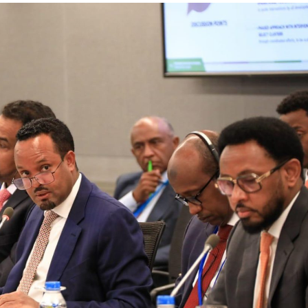
ኢትዮጵያ የቀጣናውን ኢኮኖሚያዊ ገጽታ በአዲስ
አዲስ ሚዲያ ኔትዎርክ በይዘት ስራዎቹ የሀ
መልኩ እየቀረጸች ነው-ፈርስት ፖስት
ተቃውሞ የበዛበት የፊፋ አዲሱ እቅድ
ትርክትን በማረም እና የወል ትርክትን በመ
ና
ሃላፊነቱን እየተወጣ ይገኛል
August 7, 2026
July 30, 2026
ርፍ
AmnAdmin
October 17, 2025