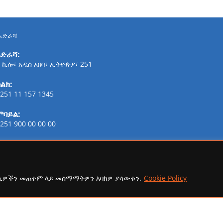
አድራሻ
አድራሻ:
 ኪሎ፣ አዲስ አበባ፣ ኢትዮጵያ፣ 251
ልክ:
251 11 157 1345
ሞባይል:
251 900 00 00 00
ፋክስ:
21-254-2147
ኢሜይል:
ኩኪዎችን መጠቀም ላይ መስማማትዎን እባክዎ ያሳውቁን.
Cookie Policy
addisaammaa@gmail.com
copyright Ⓒ 2026 Addis Media Network All Rights Reserved.