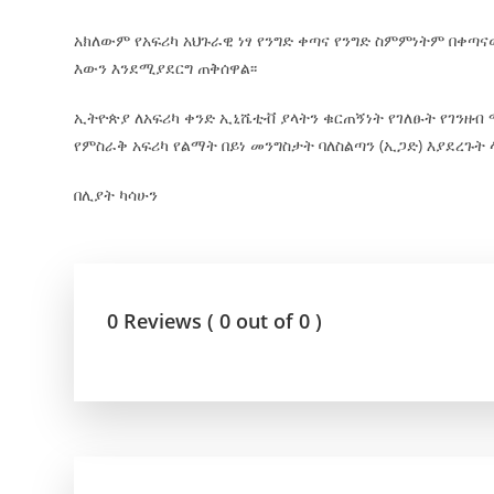
አክለውም የአፍሪካ አህጉራዊ ነፃ የንግድ ቀጣና የንግድ ስምምነትም በቀጣ
እውን እንደሚያደርግ ጠቅሰዋል፡፡
ኢትዮጵያ ለአፍሪካ ቀንድ ኢኒሼቲቭ ያላትን ቁርጠኝነት የገለፁት የገንዘብ ሚ
የምስራቅ አፍሪካ የልማት በይነ መንግስታት ባለስልጣን (ኢጋድ) እያደረጉት 
በሊያት ካሳሁን
0 Reviews ( 0 out of 0 )