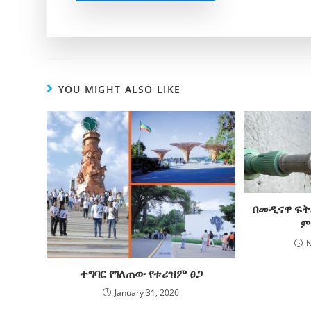
YOU MIGHT ALSO LIKE
በመዲናዋ ፍት
ም
N
ተግባር የገለጠው የቱሪዝም ፀጋ
January 31, 2026