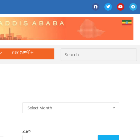
የዜና ክምችት
ክምችት
Select Month
ፈልግ