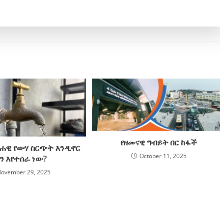
የዘመናዊ ግብይት በር ከፋች
ሐዊ የውሃ ስርጭት እንዲኖር
October 11, 2025
ን እየተሰራ ነው?
ovember 29, 2025