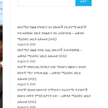
ፈልግ
ሰት
ገንባት
ዜና
በኦሮሚያ ክልል በግብርና እና በሌሎች የኢኮኖሚ ዘርፎች
የተመዘገበው ስኬት የክልሉን ገቢ አሳድጎታል – ጠቅላይ
ሚኒስትር ዐቢይ አሕመድ (ዶ/ር)
August 8, 2026
በኦሮሚያ ክልል ተስፋ ሰጪ ለውጦች ተመዝገበዋል –
ጠቅላይ ሚኒስትር ዐቢይ አሕመድ (ዶ/ር)
August 8, 2026
የኦሮሞ ህዝብ በኢትዮጵያ ሀገር ግንባታና ህልውና ውስጥ
ከፍተኛ ሚና ተጫውቷል – ጠቅላይ ሚኒስትር ዐቢይ
አሕመድ (ዶ/ር)
August 8, 2026
የኦሮሞ ሕዝብ የዘመናት የማንነትና የኢኮኖሚ ጥያቄዎች
በአሁኑ ወቅት ምላሽ እያገኙ ነው – ጠቅላይ ሚኒስትር ዐቢይ
አሕመድ (ዶ/ር)
August 8, 2026