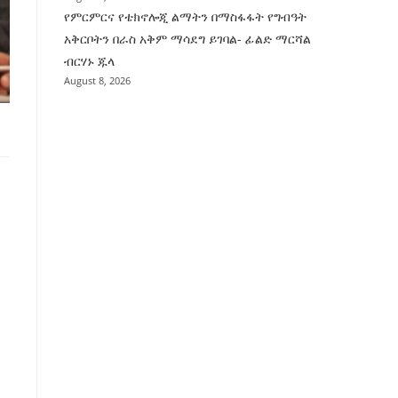
የምርምርና የቴክኖሎጂ ልማትን በማስፋፋት የግብዓት
አቅርቦትን በራስ አቅም ማሳደግ ይገባል- ፊልድ ማርሻል
ብርሃኑ ጁላ
August 8, 2026