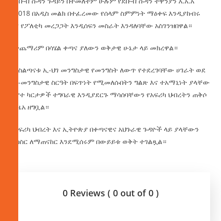
የደቡብ ሱዳን ጉዳይን በተመለተም ሁሉም የደቡብ ሱዳን ተዋንያን እ.አ.አ
በ2018 በአዲስ መልክ በተፈረመው የሰላም ስምምነት ማዕቀፍ እንዲያከብሩ
እና የፖለቲካ መረጋጋት እንዲሰፍን መስራት እንዳለባቸው አስገንዝበዋል።
በተጨማሪም በሳሄል ቀጣና ያለውን ወቅታዊ ሁኔታ ላይ መክረዋል።
ባለስልጣናቱ ኢ-ህገ መንግስታዊ የመንግስት ለውጥ የተደረገባቸው ሀገራት ወደ
ህገ-መንግስታዊ ስርዓት በፍጥነት የሚመለሱበትን ግልጽ እና ተአማኒነት ያላቸው
ፍኖተ ካርታዎች ተግባራዊ እንዲያደርጉ ማሳሰባቸውን የአፍሪካ ህብረትን ጠቅሶ
ኢዜአ ዘግቧል።
የአፍሪካ ህብረት እና ኢትዮጵያ በቀጣናዊና አህጉራዊ ጉዳዮች ላይ ያላቸውን
ትስስር ለማጠናከር እንደሚሰሩም በውይይቱ ወቅት ተገልጿል።
0 Reviews ( 0 out of 0 )