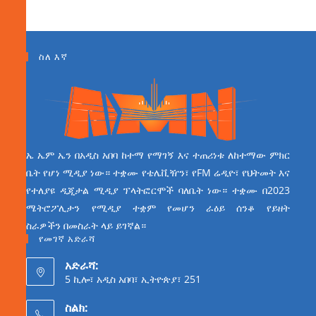
ስለ እኛ
ኤ ኤም ኤን በአዲስ አበባ ከተማ የማገኝ እና ተጠሪነቱ ለከተማው ምክር
ቤት የሆነ ሚዲያ ነው። ተቋሙ የቴሌቪዥን፣ የFM ሬዲዮ፣ የህትመት እና
የተለያዩ ዲጂታል ሚዲያ ፕላትፎርሞች ባለቤት ነው። ተቋሙ በ2023
ሜትሮፖሊታን የሚዲያ ተቋም የመሆን ራዕይ ሰንቆ የይዘት
ስራዎችን በመስራት ላይ ይገኛል።
የመገኛ አድራሻ
አድራሻ:
5 ኪሎ፣ አዲስ አበባ፣ ኢትዮጵያ፣ 251
ስልክ: