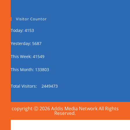
Visitor Countor
Today: 4153
Yesterday: 5687
This Week: 41549
This Month: 133803
Total Visitors:
2449473
copyright Ⓒ 2026 Addis Media Network All Rights
Reserved.