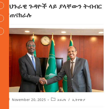
አህጉራዊ ጉዳዮች ላይ ያላቸውን ትብብር
ያጠናክራሉ
November 20, 2025
አፍሪካ
/
ኢትዮጵያ