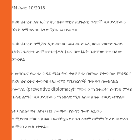
AMN ሕዳር 10/2018
የአፍሪካ ህብረት እና ኢትዮጵያ በቀጣናዊና አህጉራዊ ጉዳዮች ላይ ያላቸውን
ግንኙነት ለማጠናከር እንደሚሰሩ አስታወቁ።
የአፍሪካ ህብረት ኮሚሽን ሊቀ መንበር መሐሙድ አሊ ዩሱፍ የውጭ ጉዳይ
ሚኒስትር ጌዲዮን ጢሞቴዎስን(ዶ/ር) ዛሬ በጽህፈት ቤታቸው ተቀብለው
አነጋግረዋል።
ሊቀ መንበሩና የውጭ ጉዳይ ሚኒስትሩ ተለዋዋጭ በሆነው የቀጣናው ምህዳርና
የአፍሪካ ህብረትና ቀጣናዊ የኢኮኖሚ ማህበረሰቦች ግጭትን በመከላከል
ዲፕሎማሲ (preventive diplomacy)፣ ግጭትን ማስቀረት፣ ሰብዓዊ ምላሽ
እና ዘላቂ ልማት ላይ ያላቸውን ማዕከላዊ ሚና አስመልክቶ ተወያይተዋል።
ሁለቱ ባለስልጣናት እየተባበሰ የመጣው የሱዳን ጉዳይ እጅጉን
እንደሚያሳስባቸው ገልጸው በአስቸኳይ የተኩስ አቁም ስምምነት ላይ መድረስ
እንደሚገባ አመልክተዋል።