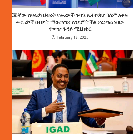
38ኛው የአፍሪካ ህብረት የመሪዎች ጉባዔ ኢትዮጵያ ዓለም አቀፍ
መድረኮች በብቃት ማስተናገድ እንደምትችል ያረጋገጠ ነበር፡-
የውጭ ጉዳይ ሚኒስቴር
February 18, 2025