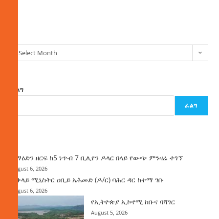
ክምችት
Select Month
ፈልግ
ፈልግ
ዜና
ከማዕድን ዘርፍ ከ5 ነጥብ 7 ቢሊየን ዶላር በላይ የውጭ ምንዛሬ ተገኘ
August 6, 2026
ጠቅላይ ሚኒስትር ዐቢይ አሕመድ (ዶ/ር) ባሕር ዳር ከተማ ገቡ
August 6, 2026
የኢትዮጵያ ኢኮኖሚ ከቡና ባሻገር
August 5, 2026