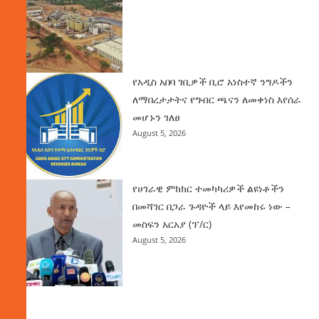
የአዲስ አበባ ገቢዎች ቢሮ አነስተኛ ንግዶችን
ለማበረታታትና የግብር ጫናን ለመቀነስ እየሰራ
መሆኑን ገለፀ
August 5, 2026
የሀገራዊ ምክክር ተመካካሪዎች ልዩነቶችን
በመሻገር በጋራ ጉዳዮች ላይ እየመከሩ ነው –
መስፍን አርአያ (ፕ/ር)
August 5, 2026