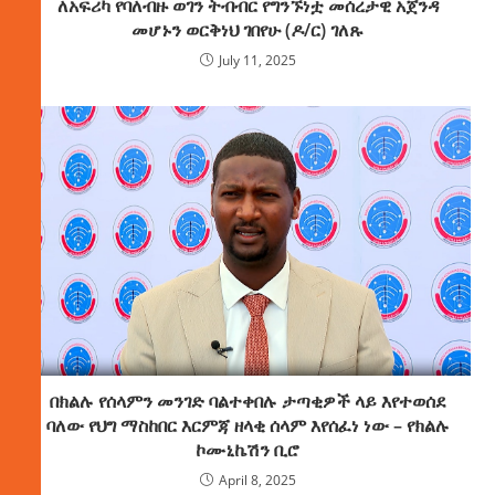
ለአፍሪካ የባለብዙ ወገን ትብብር የግንኙነቷ መሰረታዊ አጀንዳ
መሆኑን ወርቅነህ ገበየሁ (ዶ/ር) ገለጹ
July 11, 2025
በክልሉ የሰላምን መንገድ ባልተቀበሉ ታጣቂዎች ላይ እየተወሰደ
ባለው የህግ ማስከበር እርምጃ ዘላቂ ሰላም እየሰፈነ ነው – የክልሉ
ኮሙኒኬሽን ቢሮ
April 8, 2025