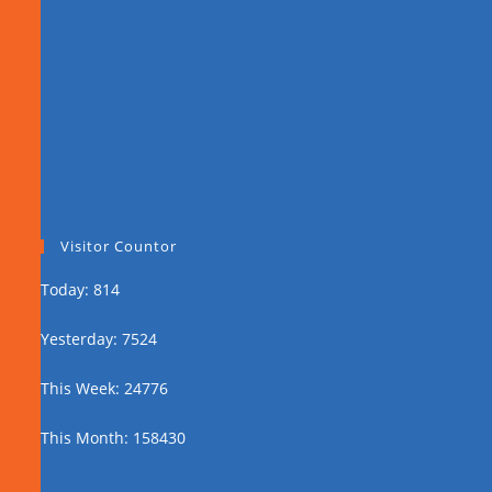
Visitor Countor
Today: 814
Yesterday: 7524
This Week: 24776
This Month: 158430