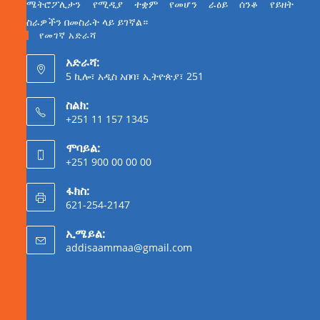
ሜትሮፖሊታን የሚዲያ ተቋም የመሆን ራዕይ ሰንቆ የይዘት
ስራዎችን በመስራት ላይ ይገኛል።
የመገኛ አድራሻ
አድራሻ:
5 ኪሎ፣ አዲስ አበባ፣ ኢትዮጵያ፣ 251
ስልክ:
+251 11 157 1345
ሞባይል:
+251 900 00 00 00
ፋክስ:
621-254-2147
ኢሜይል:
addisaammaa@gmail.com