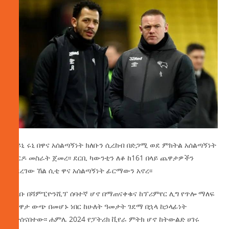
ዋይኒ ሩኒ በዋና አሰልጣኝነት ክለቡን ሲረከብ በድጋሚ ወደ ምክትል አሰልጣኝነት
ወርዶ መስራት ጀመረ፡፡ ደርቢ ካውንቲን ለቆ ከ161 በላይ ጨዋታዎችን
ላደረገው ኸል ሲቲ ዋና አሰልጣኝነት ፊርማውን አኖረ፡፡
ክለቡ በሻምፒዮንሺፕ ሰባተኛ ሆኖ በማጠናቀቁና ከፕሪምየር ሊግ የጥሎ ማለፍ
ጨዋታ ውጭ በመሆኑ ነበር ከሁለት ዓመታት ገደማ በኋላ ከኃላፊነት
የተሰናበተው፡፡ ሐምሌ 2024 የፓትሪክ ቪየራ ምትክ ሆኖ ከትውልድ ሀገሩ