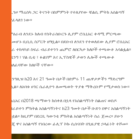
ከኢንዞ ማሬስካ ጋር ትናንት በስምምነት የተለያየው ቼልሲ ምትክ አሰልጣኝ
እያፈላለገ ነው፡፡
የምዕራብ ለንደኑ ክለብ የስትራስቡርጉ ሊያም ሮሴኒአር ቀዳሚ ምርጫው
ስለመሆኑ ቢቢሲ ስፖርት ዘግቧል፡፡ በደቡብ ለንደን የተወለደው ሊያም ሮሴኒአር
በግራ ተከላካይ ስፍራ ብራይተንን ጨምሮ ለበርካታ ክለቦች ተጫውቶ አሳልፏል፡፡
ሬዲንግ ፣ ሃል ሲቲ ፣ ፉልሃም እና ኢፕስዊች ታወን ሌሎች ተጫውቶ
ያሳለፈባቸው ክለቦች ናቸው፡፡
ለእንግሊዝ ከ20 እና 21 ዓመት በታች በድምሩ 11 ጨዋታዎችን ማድረግም
ችሏል፡፡ ለአባቱ ሀገር ሴራሊዮን ለመጫወት ጥያቄ ማቅረቡም የሚታወስ ነው፡፡
ሮሴኒአር በ2018 ጫማውን ከሰቀለ በኋላ የአሰልጣኝነት ስልጠና ወስዶ
በብራይተን ምክትል አሰልጣኝነትና ከ23 ዓመት በታች ቡድን በዋና አሰልጣኝነት
ሰርቷል፡፡ ከዚያም በደርቢ ካውንቲ ምክትል አሰልጣኝነት ስራ ጀመረ፡፡ ይሁን
እንጂ ዋና አሰልጣኝ የነበረው ፊሊፕ ኮኩ ሲሰናበት በጊዜያዊ ኃላፊነት ተሾመ፡፡