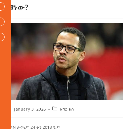
ማነው?
January 3, 2026
እግር ኳስ
AMN ታኅሣሥ 24 ቀን 2018 ዓ.ም