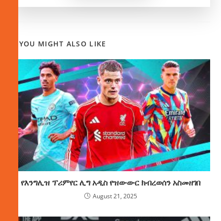
YOU MIGHT ALSO LIKE
የእንግሊዝ ፕሪምየር ሊግ አዲስ የዝውውር ክብረወሰን አስመዘገበ
August 21, 2025