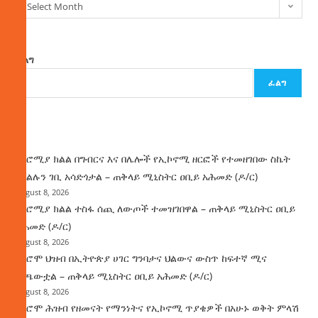
Select Month
ፈልግ
ፈልግ
ዜና
በኦሮሚያ ክልል በግብርና እና በሌሎች የኢኮኖሚ ዘርፎች የተመዘገበው ስኬት
የክልሉን ገቢ አሳድጎታል – ጠቅላይ ሚኒስትር ዐቢይ አሕመድ (ዶ/ር)
August 8, 2026
በኦሮሚያ ክልል ተስፋ ሰጪ ለውጦች ተመዝገበዋል – ጠቅላይ ሚኒስትር ዐቢይ
አሕመድ (ዶ/ር)
August 8, 2026
የኦሮሞ ህዝብ በኢትዮጵያ ሀገር ግንባታና ህልውና ውስጥ ከፍተኛ ሚና
ተጫውቷል – ጠቅላይ ሚኒስትር ዐቢይ አሕመድ (ዶ/ር)
August 8, 2026
የኦሮሞ ሕዝብ የዘመናት የማንነትና የኢኮኖሚ ጥያቄዎች በአሁኑ ወቅት ምላሽ