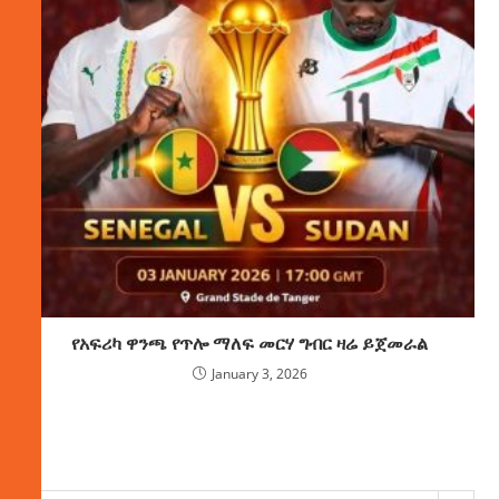
የአፍሪካ ዋንጫ የጥሎ ማለፍ መርሃ ግብር ዛሬ ይጀመራል
January 3, 2026
ክምችት