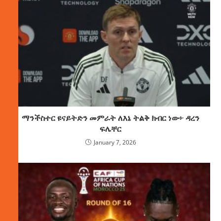
ማንችስተር ዩናይትድን መምራት ለእኔ ትልቅ ክብር ነው፦ ዳረን
ፍሌቸር
January 7, 2026