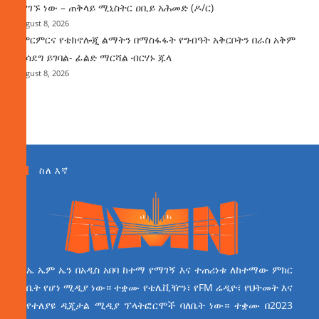
እያገኙ ነው – ጠቅላይ ሚኒስትር ዐቢይ አሕመድ (ዶ/ር)
August 8, 2026
የምርምርና የቴክኖሎጂ ልማትን በማስፋፋት የግብዓት አቅርቦትን በራስ አቅም
ማሳደግ ይገባል- ፊልድ ማርሻል ብርሃኑ ጁላ
August 8, 2026
ስለ እኛ
ኤ ኤም ኤን በአዲስ አበባ ከተማ የማገኝ እና ተጠሪነቱ ለከተማው ምክር
ቤት የሆነ ሚዲያ ነው። ተቋሙ የቴሌቪዥን፣ የFM ሬዲዮ፣ የህትመት እና
የተለያዩ ዲጂታል ሚዲያ ፕላትፎርሞች ባለቤት ነው። ተቋሙ በ2023