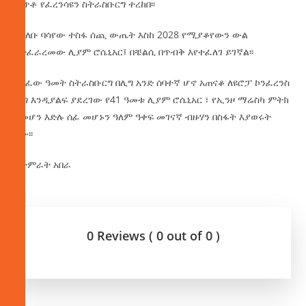
ወጥቶ የፈረንሳዩን ስትራስቡርግ ተረከበ፡፡
በክለቡ ባሳየው ተስፋ ሰጪ ውጤት እስከ 2028 የሚያቆየውን ውል
የተፈራረመው ሊያም ሮሴኒአር፤ በቼልሲ በጥብቅ እየተፈለገ ይገኛል፡፡
ባለፈው ዓመት ስትራስቡርግ በሊግ አንድ ሰባተኛ ሆኖ አጠናቆ ለዩሮፓ ኮንፈረንስ
ሊግ እንዲያልፍ ያደረገው የ41 ዓመቱ ሊያም ሮሴኒአር ፣ የኢንዞ ማሬስካ ምትክ
የመሆን እድሉ ሰፊ መሆኑን ዓለም ዓቀፍ መገናኛ ብዙሃን በስፋት እያወሩት
ነው፡፡
በታምራት አበራ
0 Reviews ( 0 out of 0 )