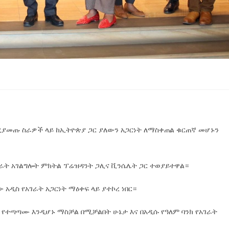
ሚያመጡ ስራዎች ላይ ከኢትዮጵያ ጋር ያለውን አጋርነት ለማስቀጠል ቁርጠኛ መሆኑን
አገራት አገልግሎት ምክትል ፕሬዝዳንት ጋሊና ቪንሴሌት ጋር ተወያይተዋል።
አዲስ የአገራት አጋርነት ማዕቀፍ ላይ ያተኮረ ነበር።
የተጣጣሙ እንዲሆኑ ማስቻል በሚቻልበት ሁኔታ እና በአዲሱ የዓለም ባንክ የአገራት