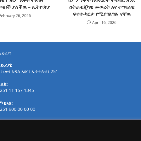
ተጓዘች ያለችዉ – ኢትዮጵያ
ስትራቴጂካዊ መሠረት እና ተግባራዊ
ፍኖተ-ካርታ የሚያገለግሉ ናቸዉ
February 26, 2026
April 16, 2026
አድራሻ
አድራሻ:
 ኪሎ፣ አዲስ አበባ፣ ኢትዮጵያ፣ 251
ልክ:
251 11 157 1345
ሞባይል:
251 900 00 00 00
ፋክስ:
21-254-2147
ኢሜይል: