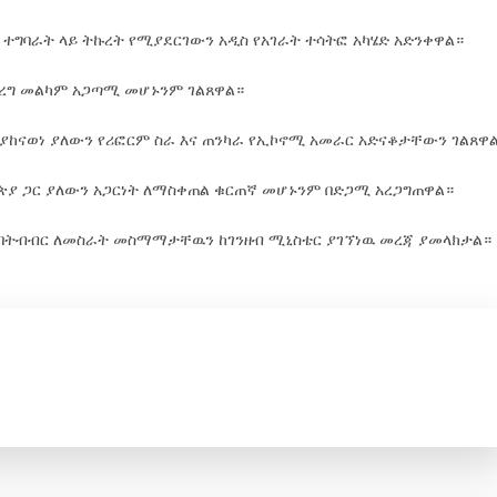
 ተግባራት ላይ ትኩረት የሚያደርገውን አዲስ የአገራት ተሳትፎ አካሄድ አድንቀዋል።
ድረግ መልካም አጋጣሚ መሆኑንም ገልጸዋል።
ያከናወነ ያለውን የሪፎርም ስራ እና ጠንካራ የኢኮኖሚ አመራር አድናቆታቸውን ገልጸዋ
ያ ጋር ያለውን አጋርነት ለማስቀጠል ቁርጠኛ መሆኑንም በድጋሚ አረጋግጠዋል።
ና በትብብር ለመስራት መስማማታቸዉን ከገንዘብ ሚኒስቴር ያገኘነዉ መረጃ ያመላክታል።