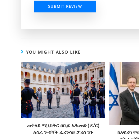
SUBMIT REVIEW
YOU MIGHT ALSO LIKE
ጠቅላይ ሚኒስትር ዐቢይ አሕመድ (ዶ/ር)
ለስራ ጉብኝት ፈረንሳይ ፓሪስ ገቡ
ከአፍሪካ የ
ስትራቴጂካ