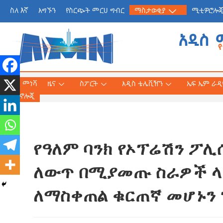
ስለ እኛ
አግኙን
የስርጭት መርሀ ግብር
ማስታወቂያ
ሚቲዎሮሎ
አዲስ 
መነሻ
ዜና
ስፖርት
አዲስ ቴሌቪዥን
ኤፍ ኤም ራዲዮ
ቴክኖሎጂ
የዓለም ባንክ የኦፕሬሽን ፖሊ
የጠቅላይ ሚኒስትር ዐቢይ 
«መደመር» መጽሐፍ በቻይ
ለውጥ በሚያመጡ ስራዎች ላይ
ለንባብ ይበቃል
ለማስቀጠል ቁርጠኛ መሆኑን 
AmnAdmin
July