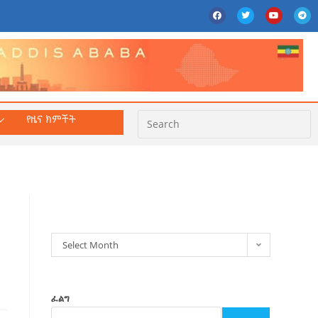
የዜና ክምችት
ክምችት
Select Month
ፈልግ