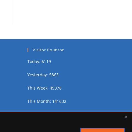
Visitor Countor
Today: 6119
Yesterday: 5863
This Week: 49378
This Month: 141632
Total Visitors:
2457302