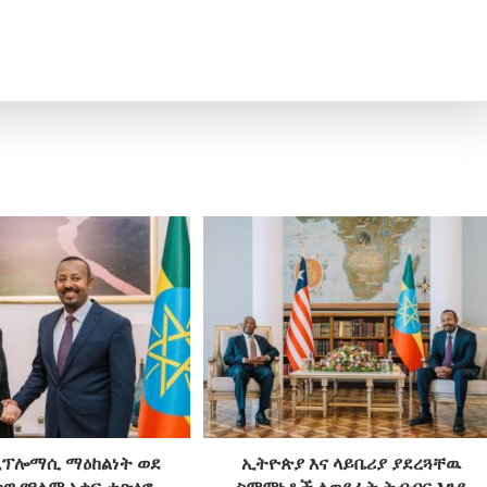
ዲፕሎማሲ ማዕከልነት ወደ
ኢትዮጵያ እና ላይቤሪያ ያደረጓቸዉ
ዊ የዓለም አቀፍ ተጽዕኖ
ስምምነቶች ለወደፊት ትብብር እንደ