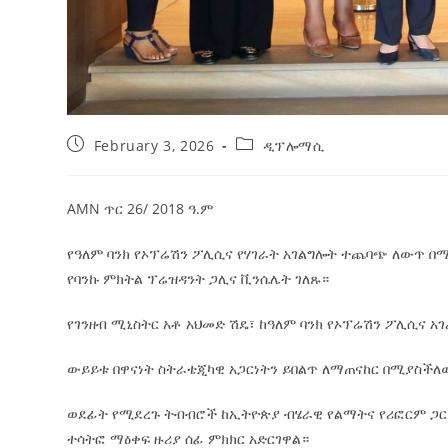
February 3, 2026
ዲፕሎማሲ
AMN ጥር 26/ 2018 ዓ.ም
የዓለም ባንክ የኦፕሬሽን ፖሊሲና የሃገራት አገልግሎት ተጨባጭ ለውጥ በ
የባንኩ ምክትል ፕሬዝዳንት ጋሊና ቪንሴሌት ገለጹ።
የገንዘብ ሚኒስትር አቶ አህመድ ሽዴ፣ ከዓለም ባንክ የኦፕሬሽን ፖሊሲና 
ውይይቱ በዋናነት ስትራቴጂካዊ አጋርነትን ይበልጥ ለማጠናከር በሚያስችለው 
ወደፊት የሚደረጉ ትብብሮች ከኢትዮጵያ ብሄራዊ የልማትና የሪፎርም ጋር 
ተሳትፎ ማዕቀፍ ዙሪያ ሰፊ ምክክር አድርገዋል።