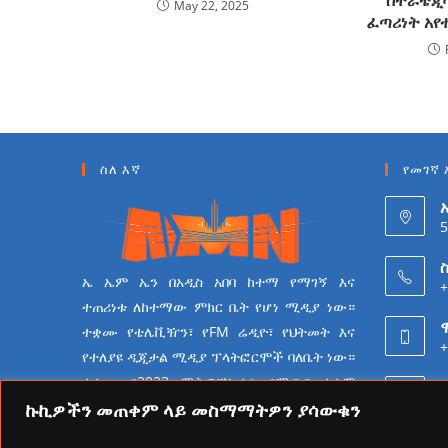
May 22, 2025
ፈጣሪነት አየ
ስለ እኛ
የመገኛ 
5
ስ
ኤ ኤም ኤን በአዲስ አበባ ከተማ የማገኝ እና
+
ተጠሪነቱ ለከተማው ምክር ቤት የሆነ ሚዲያ ነው።
ተቋሙ የቴሌቪዥን፣ የFM ሬዲዮ፣ የህትመት እና
+
የተለያዩ ዲጂታል ሚዲያ ፕላትፎርሞች ባለቤት ነው።
ተቋሙ በ2023 ሜትሮፖሊታን የሚዲያ ተቋም
6
የመሆን ራዕይ ሰንቆ የይዘት
ኩኪዎችን መጠቀም ላይ መስማማትዎን ያሳውቁን
ስራዎችን በመስራት ላይ ይገኛል።