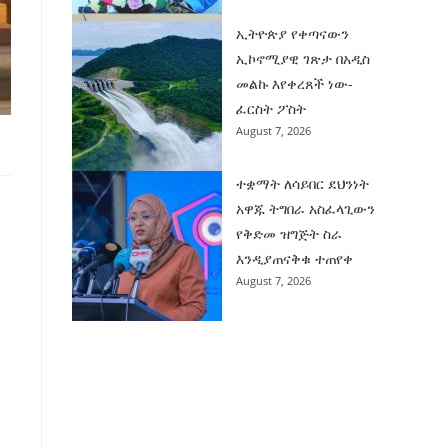
ኢትዮጵያ የቀጣናውን
ኢኮኖሚያዊ ገጽታ በአዲስ
መልኩ እየቀረጸች ነው-
ፈርስት ፖስት
August 7, 2026
ተቋማት ለሳይበር ደህንነት
አዋጁ ትግበራ አስፈላጊውን
የቅድመ ዝግጅት ስራ
እንዲያጠናቅቁ ተጠየቀ
August 7, 2026