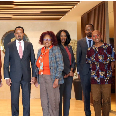
ኢትዮጵያ የቀጣናውን ኢኮኖሚያዊ ገጽታ በአዲስ
አዲስ ሚዲያ ኔትዎርክ በይዘት ስራዎቹ የሀ
መልኩ እየቀረጸች ነው-ፈርስት ፖስት
ተቃውሞ የበዛበት የፊፋ አዲሱ እቅድ
ትርክትን በማረም እና የወል ትርክትን በመ
ና
ሃላፊነቱን እየተወጣ ይገኛል
August 7, 2026
July 30, 2026
ርፍ
AmnAdmin
October 17, 2025