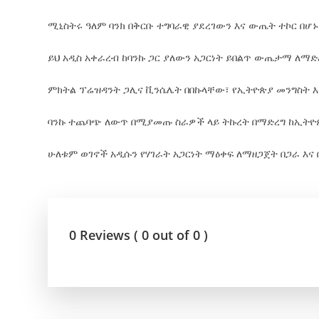
ሚኒስትሩ ዓለም ባንክ በቅርቡ ተግባራዊ ያደረገውን እና ውጤት ተኮር በሆኑ
ይህ አዲስ አቀራረብ ከባንኩ ጋር ያለውን አጋርነት ይበልጥ ውጤታማ ለማ
ምክትል ፕሬዝዳንት ጋሊና ቪንሴሌት በበኩላቸው፣ የኢትዮጵያ መንግስት እ
ባንኩ ተጨባጭ ለውጥ በሚያመጡ ስራዎች ላይ ትኩረት በማድረግ ከኢትዮጵ
ሁለቱም ወገኖች አዲሱን የሃገራት አጋርነት ማዕቀፍ ለማዘጋጀት በጋራ እ
0 Reviews ( 0 out of 0 )