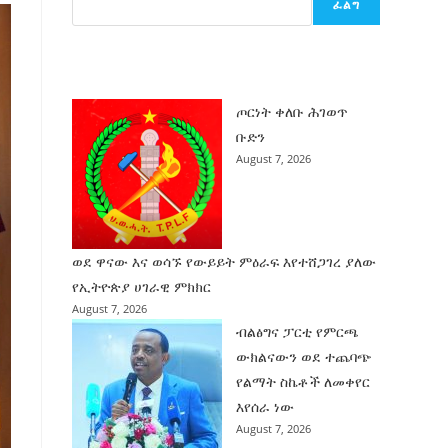
ፈልግ
ሰት
ገንባት
ዜና
ጦርነት ቀለቡ ሕገወጥ
ቡድን
August 7, 2026
ወደ ዋናው እና ወሳኙ የውይይት ምዕራፍ እየተሸጋገረ ያለው
የኢትዮጵያ ሀገራዊ ምክክር
August 7, 2026
ብልፅግና ፓርቲ የምርጫ
ውክልናውን ወደ ተጨባጭ
የልማት ስኬቶች ለመቀየር
እየሰራ ነው
August 7, 2026