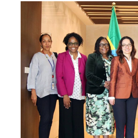
ብልፅግና ፓርቲ የምርጫ ውክልናውን ወደ
ተጨባጭ የልማት ስኬቶች ለመቀየር እየሰራ ነው
2ኛው የአዲስ ሚዲያ ኔትዎርክ አመራሮች እ
ሠራተኞች ስፖርት ፌስቲቫል በቴሌቪዥን ዘ
August 7, 2026
አሸናፊነት ተጠናቀቀ
August 1, 2026