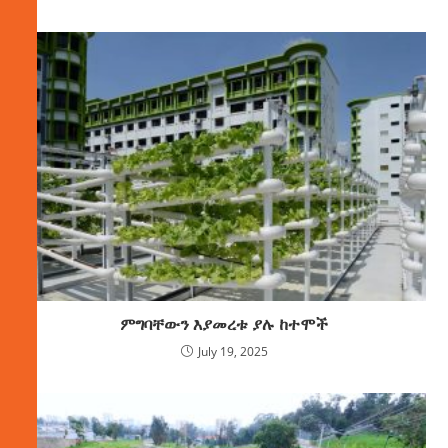
ምግባቸውን እያመረቱ ያሉ ከተሞች
July 19, 2025