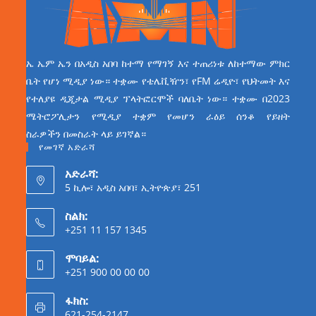
ኤ ኤም ኤን በአዲስ አበባ ከተማ የማገኝ እና ተጠሪነቱ ለከተማው ምክር
ቤት የሆነ ሚዲያ ነው። ተቋሙ የቴሌቪዥን፣ የFM ሬዲዮ፣ የህትመት እና
የተለያዩ ዲጂታል ሚዲያ ፕላትፎርሞች ባለቤት ነው። ተቋሙ በ2023
ሜትሮፖሊታን የሚዲያ ተቋም የመሆን ራዕይ ሰንቆ የይዘት
ስራዎችን በመስራት ላይ ይገኛል።
የመገኛ አድራሻ
አድራሻ:
5 ኪሎ፣ አዲስ አበባ፣ ኢትዮጵያ፣ 251
ስልክ:
+251 11 157 1345
ሞባይል:
+251 900 00 00 00
ፋክስ:
621-254-2147