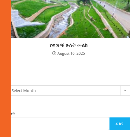
የወንዞቹ ሁለት መልክ
August 16, 2025
ክምችት
Select Month
ፈልግ
ፈልግ