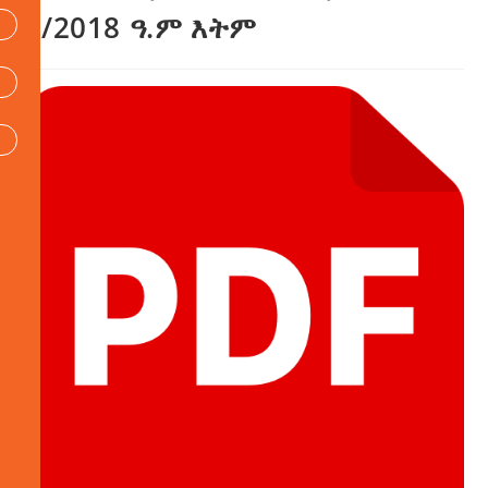
5/2018 ዓ.ም እትም