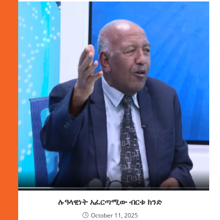
ሉዓላዊነት አፈርጣሚው ብርቱ ክንድ
October 11, 2025