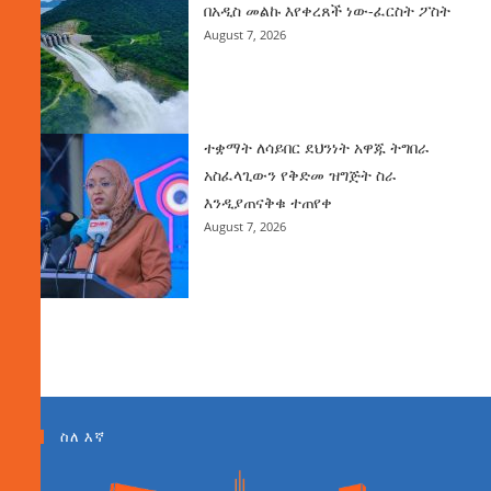
በአዲስ መልኩ እየቀረጸች ነው-ፈርስት ፖስት
August 7, 2026
ተቋማት ለሳይበር ደህንነት አዋጁ ትግበራ
አስፈላጊውን የቅድመ ዝግጅት ስራ
እንዲያጠናቅቁ ተጠየቀ
August 7, 2026
ስለ እኛ