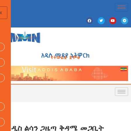
X
አዲስ ሚዲያ ኔትዎርክ
የትውልድ ድምፅ
አዲስ ልሳን ጋዜጣ ቅዳሜ መጋቢት