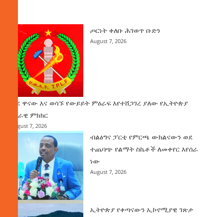
ዜና
ጦርነት ቀለቡ ሕገወጥ ቡድን
August 7, 2026
ወደ ዋናው እና ወሳኙ የውይይት ምዕራፍ እየተሸጋገረ ያለው የኢትዮጵያ
ሀገራዊ ምክክር
August 7, 2026
ብልፅግና ፓርቲ የምርጫ ውክልናውን ወደ
ተጨባጭ የልማት ስኬቶች ለመቀየር እየሰራ
ነው
August 7, 2026
ኢትዮጵያ የቀጣናውን ኢኮኖሚያዊ ገጽታ