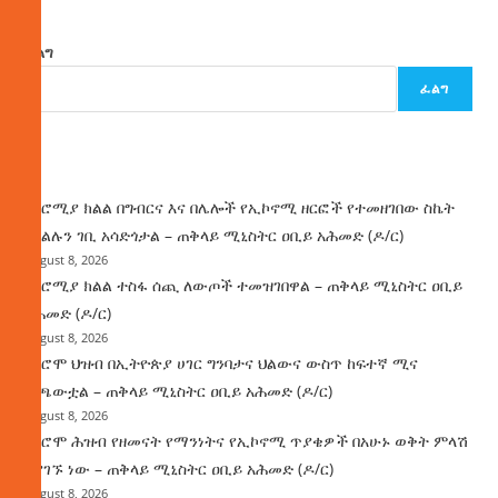
ፈልግ
ፈልግ
ዜና
በኦሮሚያ ክልል በግብርና እና በሌሎች የኢኮኖሚ ዘርፎች የተመዘገበው ስኬት
የክልሉን ገቢ አሳድጎታል – ጠቅላይ ሚኒስትር ዐቢይ አሕመድ (ዶ/ር)
August 8, 2026
በኦሮሚያ ክልል ተስፋ ሰጪ ለውጦች ተመዝገበዋል – ጠቅላይ ሚኒስትር ዐቢይ
አሕመድ (ዶ/ር)
August 8, 2026
የኦሮሞ ህዝብ በኢትዮጵያ ሀገር ግንባታና ህልውና ውስጥ ከፍተኛ ሚና
ተጫውቷል – ጠቅላይ ሚኒስትር ዐቢይ አሕመድ (ዶ/ር)
August 8, 2026
የኦሮሞ ሕዝብ የዘመናት የማንነትና የኢኮኖሚ ጥያቄዎች በአሁኑ ወቅት ምላሽ
እያገኙ ነው – ጠቅላይ ሚኒስትር ዐቢይ አሕመድ (ዶ/ር)
August 8, 2026