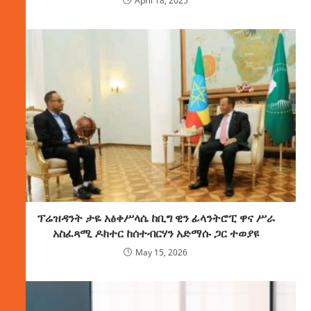
April 18, 2025
ፕሬዝዳንት ታዬ አፅቀሥላሴ ከቢግ ዊን ፊላንትሮፒ ዋና ሥራ
አስፈጻሚ ዶክተር ከሰተብርሃን አድማሱ ጋር ተወያዩ
May 15, 2026