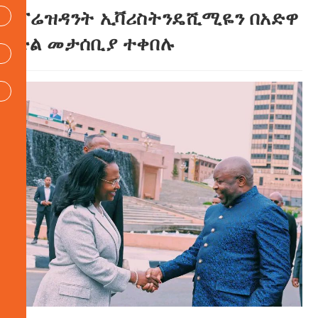
ፕሬዝዳንት ኢቫሪስትንዴሺሚዬን በአድዋ
ድል መታሰቢያ ተቀበሉ