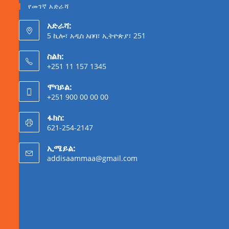
የመገኛ አድራሻ
አድራሻ:
5 ኪሎ፣ አዲስ አበባ፣ ኢትዮጵያ፣ 251
ስልክ:
+251 11 157 1345
ሞባይል:
+251 900 00 00 00
ፋክስ:
621-254-2147
ኢሜይል:
addisaammaa@gmail.com