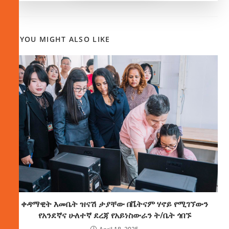
YOU MIGHT ALSO LIKE
ቀዳማዊት እመቤት ዝናሽ ታያቸው በቬትናም ሃኖይ የሚገኘውን
የአንደኛና ሁለተኛ ደረጃ የአይነስውራን ት/ቤት ጎበኙ