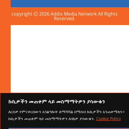
copyright Ⓒ 2026 Addis Media Network All Rights
Reserved.
ኩኪዎችን መጠቀም ላይ መስማማትዎን ያሳውቁን
ለርስዎ የምናቀርበውን አገልግሎት ለማሻሻል በማሰብ ኩኪዎችን እንጠቀማለን።
ኩኪዎችን መጠቀም ላይ መስማማትዎን እባክዎ ያሳውቁን.
Cookie Policy