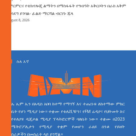
የምርምርና የቴክኖሎጂ ልማትን በማስፋፋት የግብዓት አቅርቦትን በራስ አቅም
ማሳደግ ይገባል- ፊልድ ማርሻል ብርሃኑ ጁላ
August 8, 2026
ስለ እኛ
ኤ ኤም ኤን በአዲስ አበባ ከተማ የማገኝ እና ተጠሪነቱ ለከተማው ምክር
ቤት የሆነ ሚዲያ ነው። ተቋሙ የቴሌቪዥን፣ የFM ሬዲዮ፣ የህትመት እና
የተለያዩ ዲጂታል ሚዲያ ፕላትፎርሞች ባለቤት ነው። ተቋሙ በ2023
ሜትሮፖሊታን የሚዲያ ተቋም የመሆን ራዕይ ሰንቆ የይዘት
ስራዎችን በመስራት ላይ ይገኛል።