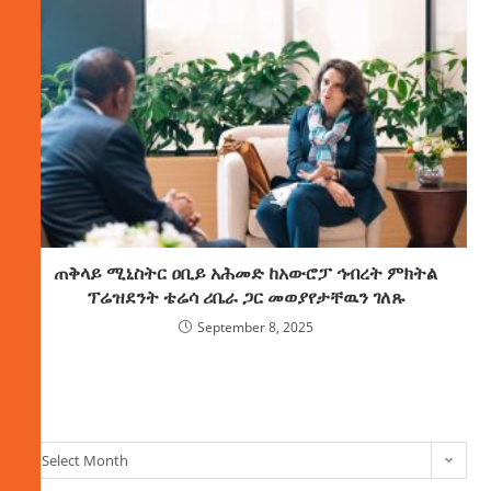
ጠቅላይ ሚኒስትር ዐቢይ አሕመድ ከአውሮፓ ኅብረት ምክትል
ፕሬዝደንት ቴሬሳ ሪቤራ ጋር መወያየታቸዉን ገለጹ
September 8, 2025
ክምችት
Select Month