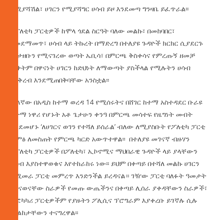
የሚያሻሽል፣ ሀገርን የሚያሻግር ሀሳብ ይዞ እንደመጣ ግንዛቤ ይፈጥራል፡፡
የፖለቲካ ፓርቲዎች ከሞላ ጎደል ስርዓት ባለው መልኩ፣ በመከባበር፣
በመደማመጥ፣ ሀሳብ ላይ ትኩረት በማድረግ በተለያዩ ጉዳዮች ክርክር ሲያደርጉ
መታዘቡን የሚናገረው ወጣት ኤቢሳ፣ በምርጫ ቅስቀሳና የምረጡኝ ዘመቻ
ወቅትም በዋናነት ሀገርን ከድህነት ለማውጣት ያስችላል የሚሉትን ሀሳብ
ማቅረብ እንደሚጠበቅባቸው አንስቷል፡፡
ሌላኛው በአዲስ ከተማ ወረዳ 14 የሚሰሩትና በሸገር ከተማ አስተዳደር ቡራዩ
ከተማ ነዋሪ የሆኑት አቶ ጌታሁን ቀንዓ በምርጫ መሳተፍ የዜግነት መብት
እንደመሆኑ ‘ለሀገርና ወገን የተሻለ ይሰራል’ ብለው ለሚያስቡት የፖለቲካ ፓርቲ
ድምፅ ለመስጠት የምርጫ ካርድ አውጥተዋል፡፡ በተለያዩ መገናኛ ብዙሃን
የፖለቲካ ፓርቲዎች በፖለቲካ፣ ኢኮኖሚና ማህበራዊ ጉዳዮች ላይ ያላቸውን
ሀሳብ እያስተዋወቁና እየተከራከሩ ነው፡፡ ይህም በቀጣይ በተሻለ መልኩ ሀገርን
የሚመራ ፓርቲ መምረጥ እንድንችል ይረዳናል። ገዥው ፓርቲ ባለፉት ዓመታት
ባከናወናቸው ስራዎች የመጡ ውጤችንና በቀጣይ ሊሰራ ያቀዳቸውን ስራዎች፣
ተፎካካሪ ፓርቲዎችም የያዙትን ፖሊሲና ፕሮግራም እያቀረቡ ይገኛሉ ሲሉ
ምልከታቸውን ተናግረዋል፡፡