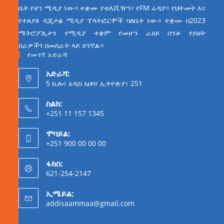
ቤት የሆነ ሚዲያ ነው። ተቋሙ የቴሌቪዥን፣ የFM ሬዲዮ፣ የህትመት እና
የተለያዩ ዲጂታል ሚዲያ ፕላትፎርሞች ባለቤት ነው። ተቋሙ በ2023
ሜትሮፖሊታን የሚዲያ ተቋም የመሆን ራዕይ ሰንቆ የይዘት
ስራዎችን በመስራት ላይ ይገኛል።
የመገኛ አድራሻ
አድራሻ:
5 ኪሎ፣ አዲስ አበባ፣ ኢትዮጵያ፣ 251
ስልክ:
+251 11 157 1345
ሞባይል:
+251 900 00 00 00
ፋክስ:
621-254-2147
ኢሜይል:
addisaammaa@gmail.com