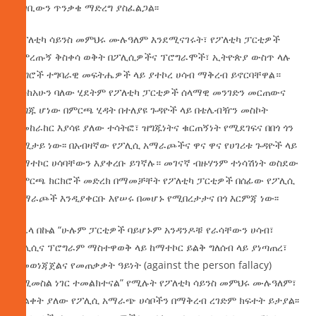
ተገቢውን ጥንቃቄ ማድረግ ያስፈልጋል፡፡
የፖለቲካ ሳይንስ መምህሩ ሙሉዓለም እንደሚናገሩት፣ የፖለቲካ ፓርቲዎች
በምረጡኝ ቅስቀሳ ወቅት በፖሊሲዎችና ፕሮግራሞች፣ ኢትዮጵያ ውስጥ ላሉ
ችግሮች ተግባራዊ መፍትሔዎች ላይ ያተኮረ ሀሳብ ማቅረብ ይኖርባቸዋል።
እስከአሁን ባለው ሂደትም የፖለቲካ ፓርቲዎች ሰላማዊ መንገድን መርጠውና
ዝግጁ ሆነው በምርጫ ሂዳት በተለያዩ ጉዳዮች ላይ በቴሌብዥን መስኮት
በመከራከር እያሳዩ ያለው ተሳትፎ፣ ዝግጁነትና ቁርጠኝነት የሚደገፍና በበጎ ጎን
የሚታይ ነው፡፡ በአብዛኛው የፖሊሲ አማራጮችና ዋና ዋና የሀገሪቱ ጉዳዮች ላይ
በማተኮር ሀሳባቸውን እያቀረቡ ይገኛሉ። መገናኛ ብዙሃንም ተነሳሽነት ወስደው
የምርጫ ክርክሮች መድረክ በማመቻቸት የፖለቲካ ፓርቲዎች በሰፊው የፖሊሲ
አማራጮች እንዲያቀርቡ እየሠሩ በመሆኑ የሚበረታታና በጎ እርምጃ ነው፡፡
በሌላ በኩል “ሁሉም ፓርቲዎች ባይሆኑም አንዳንዶቹ የራሳቸውን ሀሳብ፣
ፖሊሲና ፕሮግራም ማስተዋወቅ ላይ ከማተኮር ይልቅ ግለሰብ ላይ ያነጣጠረ፣
የመወነጃጀልና የመጠቃቃት ዓይነት (against the person fallacy)
የሚመስል ነገር ተመልክተናል” የሚሉት የፖለቲካ ሳይንስ መምህሩ ሙሉዓለም፣
ጥልቀት ያለው የፖሊሲ አማራጭ ሀሳቦችን በማቅረብ ረገድም ክፍተት ይታያል፡፡