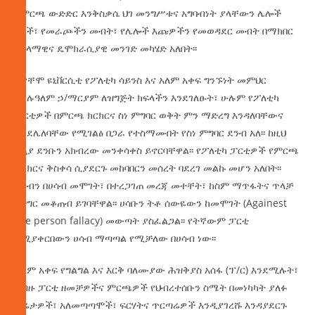
የምርጫ ውድድር እንቅስቃሴ ህገ መንግሥቱና አግባብነት ያላቸውን ሌሎች
ህጎች፣ የመራጮችን መብት፣ የሌሎች እጩዎችን የመወዳደር መብት በማክበር
በሰላማዊና ዴሞክራሲያዊ መንገድ መካሄድ አለበት፡፡
በዋቸሞ ዩኒቨርሲቲ የፖለቲካ ሳይንስ እና አለም አቀፍ ግንኙነት መምህር
ሙሉዓለም ኃ/ማርያም ለዝግጅት ክፍላችን እንደገለፁት፣ ሁሉም የፖለቲካ
ፓርቲዎች በምርጫ ክርክርና ስነ ምግባር ወቅት ምን ማድረግ እንዳለባቸውና
እንደሌለባቸው የሚገልፅ በጋራ የተስማሙበት የስነ ምግባር ደንብ አለ፡፡ ከዚህ
አኳያ ደንቡን አክብረው መንቀሳቀስ ይኖርባቸዋል፡፡ የፖለቲካ ፓርቲዎች የምርጫ
ክርክርና ቅስቀሳ ሲያደርጉ መከባበርን መሰረት ባደረገ መልኩ መሆን አለበት፡፡
ሀሳብን በሀሳብ መሞገት፣ በተረጋገጠ መረጃ መተቸት፣ ከስም ማጥፋትና ጥላቻ
ንግግር መቆጠብ ይገባቸዋል፡፡ ሀሳቡን ትቶ ሰውዬውን ከመሞገት (Againest
the person fallacy) መውጣት ያስፈልጋል፡፡ የትኛውም ፓርቲ
የሚያቀርበውን ሀሳብ ማጣጣል የሚቻለው በሀሳብ ነው፡፡
ዓለም አቀፍ የግልግል እና እርቅ ባለሙያው ሕዝቅያስ አሰፋ (ፕ/ር) እንደሚሉት፣
የብዙ ፓርቲ ዘመቻዎችና ምርጫዎች የህብረተሰቡን ስሜት በመነካካት ያለፉ
ቅሬታዎች፣ አለመጣጣሞች፣ ፍርሃትና ጥርጣሬዎች እንዲያገረሹ እንዳያደርጉ