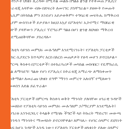
አንዳንዶች ህዝቡ ሊረዳው በሚችል መልኩ በግልፅ ቋንቋ የተቀመጠ ፖሊሲና
ስትራቴጂ አላቸው ብሎ በድፍረት ለመናገር ያስቸግራል። ይዘውት የመጡት
ፖሊሲም በትክክል ምን እንደሆነ አይታወቅም፡፡ ተግባራዊ መፍትሔ ከማቅረብ
አኳያም ውስንነቶች ይታያሉ፡፡ ከዚህ አኳያ በፖለቲካ፣ ኢኮኖሚና ማህበራዊ
ጉዳዮች ያላቸውን ፖሊሲና ፕሮግራም ግልፅ በሆነ ቋንቋ ለህዝቡ ማቅረብ
እንደሚጠበቅባቸው ያስረዳሉ፡፡
የፖለቲካ ሳይንስ መምህሩ ሙሉዓለም እንደሚናገሩት፣ የፖለቲካ ፓርቲዎች
ክርክር ሲያደርጉ ከጥላቻና እርስ በእርስ መጠቃቃት የፀዳ መሆን ይኖርበታል።
የምርጫ ቅስቀሳ በፓርቲዎች፣ በተከራካሪዎች መካከል መከባበር፣ የዴሞክራሲ
ባህል ለማሳደግ፣ ግልጽ የሆነ የፖሊሲና ስትራቴጂ አማራጭ ለማስቀመጥ
ይጠቅማል፡፡ ለመራጩ ህዝቡ ደግሞ ‘ማንን መምረጥ አለብኝ’ የሚለውን
ለመወሰን እድል ይፈጥራል፡፡
የፖለቲካ ፓርቲዎች በምርጫ ቅስቀሳ ወቅት ማንሳት ያለባቸው ሀገራዊ ጉዳዮች
በተመለከተ የፖለቲካ ሳይንስ መምህሩ ሙሉዓለም ኃ/ማርያም እንደሚሉት፤
“የሀገሪቱ አንገብጋቢና ትላልቅ የሚባሉ ችግሮች ላይ ትኩረት ማድረግ፣ መውጫ
መንገዱን ማንሳትና ማመላከት ይኖርባቸዋል፡፡ ለምሳሌ፡- የሀገር ሰላምና ደህንነት
ቁልፍ ከሆኑ ጉዳዮች አንዱ ነው። የፖለቲካ ፓርቲዎች ዘላቂነት ያለው ሰላምና