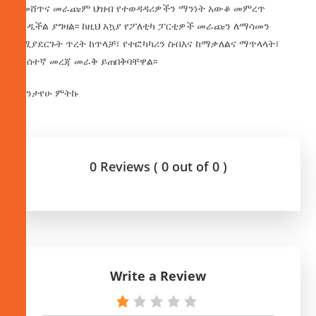
ለመሸጥና መራጩም ህዝብ የተወዳዳሪዎችን ማንነት አውቆ መምረጥ
እንዲችል ያግዛል፡፡ ከዚህ አኳያ የፖለቲካ ፓርቲዎች መራጩን ለማሳመን
በሚያደርጉት ጥረት ከጥላቻ፣ የተፎካካሪን ስብእና ከማቃለልና ማጥላላት፣
ከሀሰተኛ መረጃ መራቅ ይጠበቅባቸዋል፡፡
በስንታየሁ ምትኩ
0 Reviews ( 0 out of 0 )
Write a Review