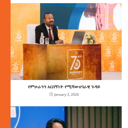
የምሁራንን አርበኝነት የሚሻውሀገራዊ ጉዳይ
January 3, 2026