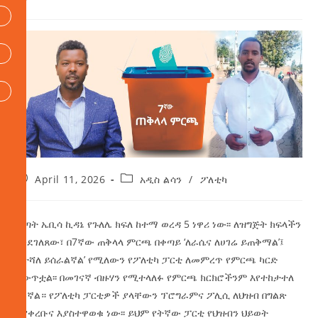
April 11, 2026
አዲስ ልሳን
/
ፖለቲካ
ወጣት ኤቢሳ ኪዳኔ የጉለሌ ክፍለ ከተማ ወረዳ 5 ነዋሪ ነው፡፡ ለዝግጅት ክፍላችን
እንደገለጸው፣ በ7ኛው ጠቅላላ ምርጫ በቀጣይ ‘ለራሴና ለሀገሬ ይጠቅማል’፤
‘የተሻለ ይሰራልኛል’ የሚለውን የፖለቲካ ፓርቲ ለመምረጥ የምርጫ ካርድ
አውጥቷል፡፡ በመገናኛ ብዙሃን የሚተላለፉ የምርጫ ክርክሮችንም እየተከታተለ
ይገኛል። የፖለቲካ ፓርቲዎች ያላቸውን ፕሮግራምና ፖሊሲ ለህዝብ በግልጽ
እያቀረቡና እያስተዋወቁ ነው፡፡ ይህም የትኛው ፓርቲ የህዝብን ህይወት