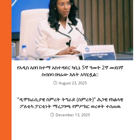
የአዲስ አበባ ከተማ አስተዳደር ካቢኔ 5ኛ ዓመት 2ኛ መደበኛ
ስብሰባ በዛሬው እለት አካሂዷል::
August 23, 2025
“ዲሞክራሲያዊ ስምረት ትግራይ (ስምረት)” ሕጋዊ የክልላዊ
ፖለቲካ ፓርቲነት ማረጋገጫ የምሥክር ወረቀት ተሰጠዉ
December 13, 2025