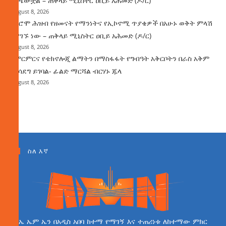
ተጫውቷል – ጠቅላይ ሚኒስትር ዐቢይ አሕመድ (ዶ/ር)
August 8, 2026
የኦሮሞ ሕዝብ የዘመናት የማንነትና የኢኮኖሚ ጥያቄዎች በአሁኑ ወቅት ምላሽ
እያገኙ ነው – ጠቅላይ ሚኒስትር ዐቢይ አሕመድ (ዶ/ር)
August 8, 2026
የምርምርና የቴክኖሎጂ ልማትን በማስፋፋት የግብዓት አቅርቦትን በራስ አቅም
ማሳደግ ይገባል- ፊልድ ማርሻል ብርሃኑ ጁላ
August 8, 2026
ስለ እኛ
ኤ ኤም ኤን በአዲስ አበባ ከተማ የማገኝ እና ተጠሪነቱ ለከተማው ምክር