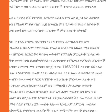
ጋር እንዲተዋወቁ ነጻ የአየር ሰዓት ድልድል ተደርጓል፡፡ በዚህም መሰረት በሬዲዮ፣
በቴሌቪዥንና ጋዜጣ ላይ የፖለቲካ ፓርቲዎች ቅስቀሳ እያደረጉ ይገኛሉ፡፡
ለመሆኑ የፖርቲዎች የምርጫ ክርክርና ቅስቀሳ ምን ላይ ቢያተኩር ለሀገርና
ህዝብ የሚጠቅም ይሆናል? ከዚህ አንጻርስ ምን ዓይነት ጥንካሬና ክፍተቶች
እየታዩ ነው? በቀጣይስ የፖለቲካ ፓርቲዎች ምን ይጠበቅባቸዋል?
7ኛው ጠቅላላ ምርጫ ሰላማዊ፣ ነፃ፣ ፍትሀዊና ዴሞክራሲያዊ ሆኖ
እንዲጠናቀቅ በሁሉም የምርጫው ምዕራፍ የባለድርሻ አካላት ሚና ከፍተኛ
ነው፡፡ በምርጫ ክርክሮችና ቅስቀሳ ወቅትም የፖለቲካ ፓርቲዎች በኃላፊነት
ስሜት መንቀሳቀስ ይጠበቅባቸዋል። በኢትዮጵያ የምርጫ፣ የፖለቲካ ፓርቲዎች
ምዝገባና የምርጫ ሥነ-ምግባር ዐዋጅ ቁጥር 1162/2011 አንቀጽ 44 ንኡስ
አንቀፅ 3 ስለምርጫ ዘመቻ እንደተብራራው፤ አንድ እጩ ተወዳዳሪ በእጩነት
ተመዝግቦ የመታወቂያ ካርድ ካገኘበት ቀን አንስቶ ምርጫው አራት ቀን
እስኪቀረው ድረስ ከአስተዳደሩም ሆነ ከማዘጋጃ ቤት ፈቃድ መጠየቅ
ሳያስፈልገው፤ በጽሑፍ በማሳወቅ ብቻ እና ሕጋዊ ግዴታዎቹን በማክበር
በራሱም ሆነ በደጋፊዎቹ አማካኝነት የድጋፍ ስብሰባዎችን የመጥራት ወይም
ሰላማዊ ሰልፍ የማደራጀት መብት አለው፡፡ እንዲሁም ለምርጫ ውድድሩ
ይጠቅሙኛል ያላቸውን መረጃዎች ከቦርዱ የማግኘት መብት ይኖረዋል።