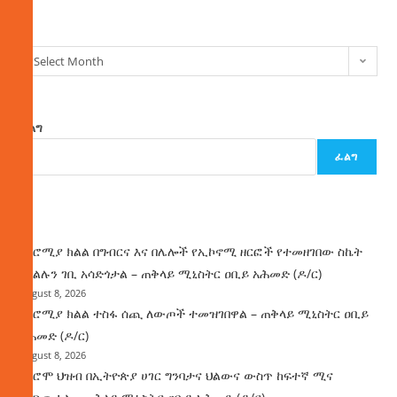
ክምችት
Select Month
ፈልግ
ፈልግ
ዜና
በኦሮሚያ ክልል በግብርና እና በሌሎች የኢኮኖሚ ዘርፎች የተመዘገበው ስኬት
የክልሉን ገቢ አሳድጎታል – ጠቅላይ ሚኒስትር ዐቢይ አሕመድ (ዶ/ር)
August 8, 2026
በኦሮሚያ ክልል ተስፋ ሰጪ ለውጦች ተመዝገበዋል – ጠቅላይ ሚኒስትር ዐቢይ
አሕመድ (ዶ/ር)
August 8, 2026
የኦሮሞ ህዝብ በኢትዮጵያ ሀገር ግንባታና ህልውና ውስጥ ከፍተኛ ሚና