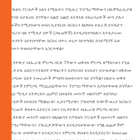
የፖለቲካ ፓርቲዎች አለን የሚሉትን ፖሊሲና ፕሮግራማቸውን በዴሞክራሲያዊ
መንገድ እያቀረቡ ይገኛሉ፡፡ አልፎ አልፎ አንዳንድ ተከራካሪዎች ወጣ ያሉና
ሌሎችን የሚያስቆጣ ሀሳብ ሲያቀርቡ ክርክሩን ለህዝብ ተደራሽ እንዲሆን
እያደረጉ ባሉ የሚዲያ ሰዎች (ጋዜጠኞች) እንዲያስተካክሉና እንዲታረሙ
አስተያየት እየተሰጣቸው ክርክሩ በጥሩ ሁኔታ እየተካሄደ እንደሚገኝ አቶ
ጌታሁን ትዝብታቸውን አጋርተዋል፡፡
የኢትዮጵያ ብሔራዊ ምርጫ ቦርድ 7ኛውን ጠቅላላ ምርጫ ለማከናወን የጊዜ
ሰሌዳ ይፋ አድርጎ የተለያዩ ተግባራትን እያከናወነ እንደሆነ ይታወቃል። በቅድመ
ምርጫው ሂደት የመራጮች ምዝገባ በመከናወን ላይ ይገኛል፡፡ በአሁኑ ወቅት
ፓርቲዎች የምርጫ ማኒፌስቷቸውንና ፕሮግራማቸውን እያስተዋወቁ ይገኛሉ፡፡
አዲስ ሚዲያ ኔትዎርክን ጨምሮ በተለያዩ መገናኛ ብዙሃንም ተፎካካሪ
ፓርቲዎች በተለያዩ ማህበራዊ፣ ኢኮኖሚያዊና ፖለቲካዊ ጉዳዮች ዙሪያ ክርክርና
የምረጡኝ ቅስቀሳ እያደረጉ ነው፡፡ የኢትዮጵያ ብሔራዊ ምርጫ ቦርድና
የኢትዮጵያ መገናኛ ብዙሃን ባለስልጣን የፖለቲካ ፓርቲዎች በመገናኛ ብዙሃን
ፕሮግራማቸውንና ፖሊሲዎቻቸውን እንዲያስተዋውቁ፣ የግል ዕጩዎችም
አማራጭ ሀሳባቸውን እንዲያጋሩና የምርጫ ቅስቀሳ እንዲያደርጉ፣ ከመራጩ