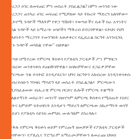
የተረጋጋ ሀገር ለመፍጠር ምን መስራት ያስፈልጋል? በምን መንገድ ነው
የተረጋጋና ጠንካራ ሀገር መፍጠር የሚቻለው ላይ ትኩረት ማድረግ አለባቸው፡፡
የኢኮኖሚ ጉዳዮች ማለትም የዋጋ ግሽበት፣ የወጣቶችና ሴቶች ስራ አጥነትና
መሰል ጉዳዮች ላይ አማራጭ ሀሳቦችን ማቅረብ ይኖርባቸዋል፡፡ ፍትህና የህግ
የበላይነትን ማረጋገጥ የመንግስት አወቃቀርና የፌዴራል ስርዓት አንገብጋቢ
ከሆኑ ጉዳዮች መካከል ናቸው” ብለዋል፡፡
በቀጣይ በሚኖረው የምርጫ ቅስቀሳ የፖለቲካ ፓርቲዎች ሥነ ምግባርን
አክብረው መንቀሳቀስ ይጠበቅባቸዋል። አባሎቻቸውና ደጋፊዎቻቸው
በምርጫው ንቁ ተሳትፎ እንዲያደርጉ፣ ህግና ስርዓትን አክብረው እንዲንቀሳቀሱ
የህብረተሰቡን ግንዛቤ ማሳደግ ላይ መስራት ያስፈልጋል፡፡ ምርጫውን
የሚያስፈፅመው ብሔራዊ ምርጫ ቦርድና ሌሎች የምርጫ ተቋማት
በገለልተኝነት መስራት፣ መገናኛ ብዙሃንም ለምርጫ ቅስቀሳ የሚሰጡት የአየር
ሰዓትና አምድም ፍትሀዊነት እንዲሆን ማድረግ ለምርጫው ስኬታማነት ወሳኝ
እንደሆነ የፖለቲካ ሳይንስ መምህሩ ሙሉዓለም ያስረዳሉ፡፡
በጥቅሉ የምርጫ ቅስቀሳ ወይም የምረጡኝ ዘመቻዎች የፖለቲካ ፓርቲዎች
ሀሳባቸውን፣ የፖሊሲና ፕሮግራም አማራጮቻቸውን ለመራጩ ህዝብ