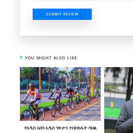
SUBMIT REVIEW
YOU MIGHT ALSO LIKE
የአዲስ አበባ አዲስ ገጽታና የብስክሌት ባህል