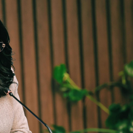
የኢትዮጵያ ኢኮኖሚ ከቡና ባሻገር
አዲስ ሚዲያ ኔትዎርክ በይዘት ስራዎቹ የሀ
ተቃውሞ የበዛበት የፊፋ አዲሱ እቅድ
ትርክትን በማረም እና የወል ትርክትን በመ
August 5, 2026
ና
ሃላፊነቱን እየተወጣ ይገኛል
July 30, 2026
ርፍ
AmnAdmin
October 17, 2025