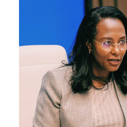
ኢትዮጵያ የቀጣናውን ኢኮኖሚያዊ ገጽታ በአዲስ
መልኩ እየቀረጸች ነው-ፈርስት ፖስት
2ኛው የአዲስ ሚዲያ ኔትዎርክ አመራሮች እ
August 7, 2026
ሠራተኞች ስፖርት ፌስቲቫል በቴሌቪዥን ዘ
አሸናፊነት ተጠናቀቀ
August 1, 2026