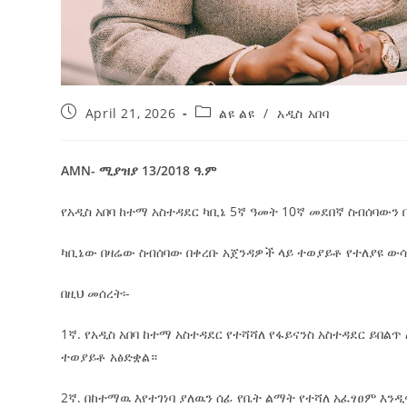
April 21, 2026
ልዩ ልዩ
/
አዲስ አበባ
AMN- ሚያዝያ 13/2018 ዓ.ም
የአዲስ አበባ ከተማ አስተዳደር ካቢኔ 5ኛ ዓመት 10ኛ መደበኛ ስብሰባውን በ
ካቢኔው በዛሬው ስብሰባው በቀረቡ አጀንዳዎች ላይ ተወያይቶ የተለያዩ ውሳ
በዚህ መሰረት፡-
1ኛ. የአዲስ አበባ ከተማ አስተዳደር የተሻሻለ የፋይናንስ አስተዳደር ይበል
ተወያይቶ አፅድቋል።
2ኛ. በከተማዉ እየተገነባ ያለዉን ሰፊ የቤት ልማት የተሻለ አፈፃፀም እ