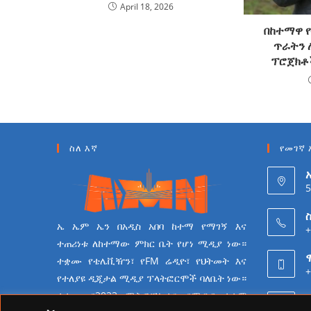
April 18, 2026
በከተማዋ 
ጥራትን 
ፕሮጀክቶ
ስለ እኛ
የመገኛ 
5
ስ
ኤ ኤም ኤን በአዲስ አበባ ከተማ የማገኝ እና
+
ተጠሪነቱ ለከተማው ምክር ቤት የሆነ ሚዲያ ነው።
ተቋሙ የቴሌቪዥን፣ የFM ሬዲዮ፣ የህትመት እና
+
የተለያዩ ዲጂታል ሚዲያ ፕላትፎርሞች ባለቤት ነው።
ተቋሙ በ2023 ሜትሮፖሊታን የሚዲያ ተቋም