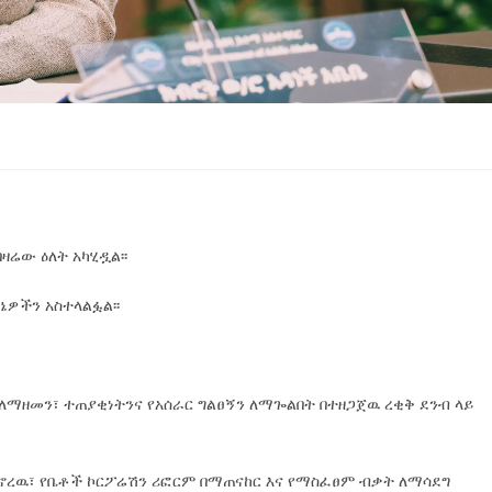
ዛሬው ዕለት አካሂዷል፡፡
ኔዎችን አስተላልፏል፡፡
ጥ ለማዘመን፣ ተጠያቂነትንና የአሰራር ግልፀኝን ለማጐልበት በተዘጋጀዉ ረቂቅ ደንብ ላይ
ንዲኖረዉ፣ የቤቶች ኮርፖሬሽን ሪፎርም በማጠናከር እና የማስፈፀም ብቃት ለማሳደግ