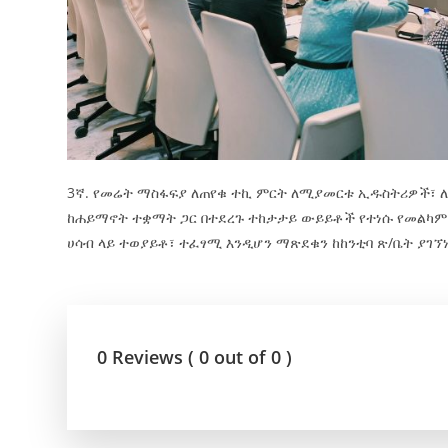
3ኛ. የመሬት ማስፋፍያ ለጠየቁ ተኪ ምርት ለሚያመርቱ ኢዱስትሪዎች፣ ለ
ከሐይማኖት ተቋማት ጋር በተደረጉ ተከታታይ ውይይቶች የተነሱ የመልካም 
ሀሳብ ላይ ተወያይቶ፣ ተፈፃሚ እንዲሆን ማጽደቁን ከከንቲባ ጽ/ቤት ያገኘ
0 Reviews ( 0 out of 0 )