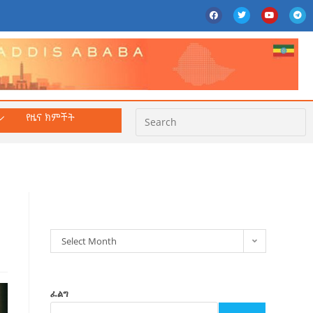
የዜና ክምችት
ክምችት
Select Month
ፈልግ