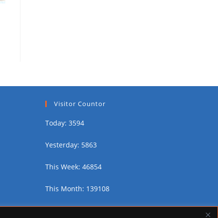
Visitor Countor
Today: 3594
Yesterday: 5863
This Week: 46854
This Month: 139108
Total Visitors:
2454778