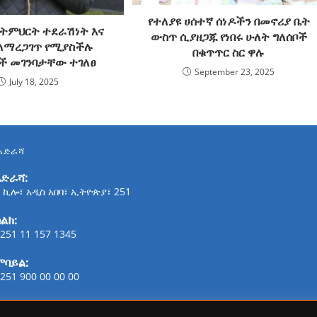
የተለያዩ ሀሰተኛ ሰነዶችን በመኖሪያ ቤት
የትምህርት ተደራሽነት እና
ውስጥ ሲያዘጋጁ የነበሩ ሁለት ግለሰቦች
ለማረጋገጥ የሚያስችሉ
በቁጥጥር ስር ዋሉ
ች መገንባታቸው ተገለፀ
September 23, 2025
July 18, 2025
አድራሻ
አድራሻ:
 ኪሎ፣ አዲስ አበባ፣ ኢትዮጵያ፣ 251
ልክ:
251 11 157 1345
ሞባይል:
251 900 00 00 00
ፋክስ: