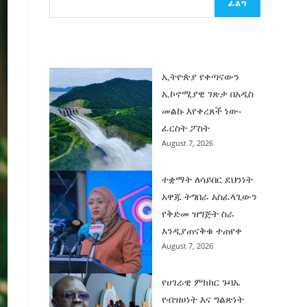
ፈልግ
ሰት
ገንባት
ዜና
ኢትዮጵያ የቀጣናውን
ኢኮኖሚያዊ ገጽታ በአዲስ
መልኩ እየቀረጸች ነው-
ፈርስት ፖስት
August 7, 2026
ተቋማት ለሳይበር ደህንነት
አዋጁ ትግበራ አስፈላጊውን
የቅድመ ዝግጅት ስራ
እንዲያጠናቅቁ ተጠየቀ
August 7, 2026
የሀገራዊ ምክክር ጉባኤ
የብዝሀነት እና ግልጽነት