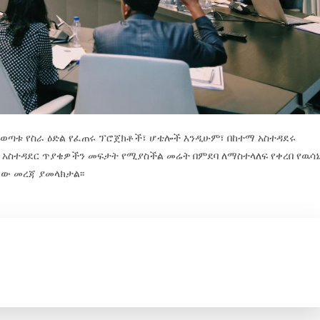
ወጣቱ የስራ ዕድል የፈጠሩ ፕሮጀክቶች፣ ሆቴሎች እንዲሁም፣ በከተማ አስተዳደሩ
አስተዳደር ጥያቄዎችን መፍታት የሚያስችል መሬት በምደባ ለማስተላለፍ የቀረበ የዉሳ
ነው መረጃ ያመላክታል፡፡