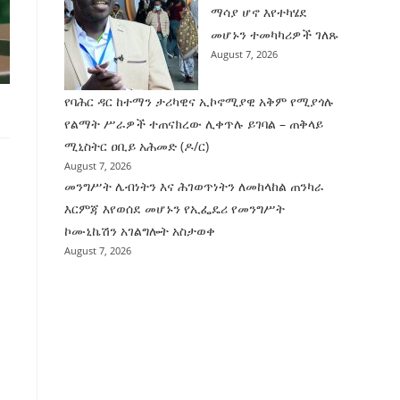
ማሳያ ሆኖ እየተካሄደ
መሆኑን ተመካካሪዎች ገለጹ
August 7, 2026
የባሕር ዳር ከተማን ታሪካዊና ኢኮኖሚያዊ አቅም የሚያጎሉ
የልማት ሥራዎች ተጠናክረው ሊቀጥሉ ይገባል – ጠቅላይ
ሚኒስትር ዐቢይ አሕመድ (ዶ/ር)
August 7, 2026
መንግሥት ሌብነትን እና ሕገወጥነትን ለመከላከል ጠንካራ
እርምጃ እየወሰደ መሆኑን የኢፌዴሪ የመንግሥት
ኮሙኒኬሽን አገልግሎት አስታወቀ
August 7, 2026