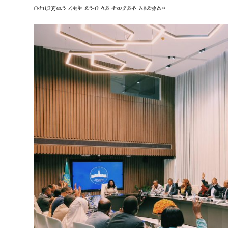
በተዘጋጀዉን ረቂቅ ደንብ ላይ ተወያይቶ አፅድቋል።