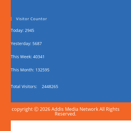
Visitor Countor
Today: 2945
Yesterday: 5687
This Week: 40341
This Month: 132595
Total Visitors:
2448265
copyright Ⓒ 2026 Addis Media Network All Rights
Reserved.