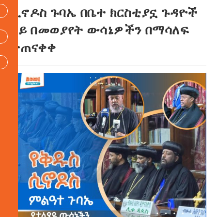
ሲኖዶስ ጉባኤ በቤተ ክርስቲያኗ ጉዳዮች
ላይ በመወያየት ውሳኔዎችን በማሳለፍ
ተጠናቀቀ