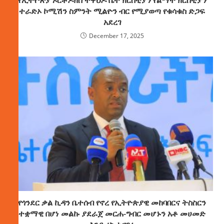
የኢትዮጵያ ኦርቶዶክስ ተዋህዶ ቤተ ክርስቲያን የልማት ክርስቲያን
ተራድኦ ኮሚሽን ስምንት ሚልዮን ብር የሚያወጣ የቁሳቁስ ድጋፍ
አደረገ
December 17, 2025
የጎንደር ቃል ኪዳን ቤተሰብ የኖረ የኢትዮጵያዊ መከባበርና ትስስርን
ተቋማዊ በሆነ መልኩ ያደራጀ መርሐ-ግብር መሆኑን አቶ መሀመድ