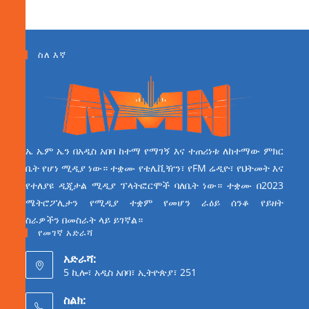
ስለ እኛ
ኤ ኤም ኤን በአዲስ አበባ ከተማ የማገኝ እና ተጠሪነቱ ለከተማው ምክር
ቤት የሆነ ሚዲያ ነው። ተቋሙ የቴሌቪዥን፣ የFM ሬዲዮ፣ የህትመት እና
የተለያዩ ዲጂታል ሚዲያ ፕላትፎርሞች ባለቤት ነው። ተቋሙ በ2023
ሜትሮፖሊታን የሚዲያ ተቋም የመሆን ራዕይ ሰንቆ የይዘት
ስራዎችን በመስራት ላይ ይገኛል።
የመገኛ አድራሻ
አድራሻ:
5 ኪሎ፣ አዲስ አበባ፣ ኢትዮጵያ፣ 251
ስልክ: