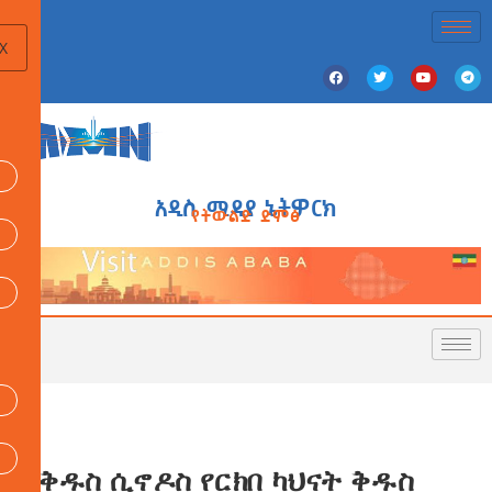
X
አዲስ ሚዲያ ኔትዎርክ
የትውልድ ድምፅ
የቅዱስ ሲኖዶስ የርክበ ካህናት ቅዱስ