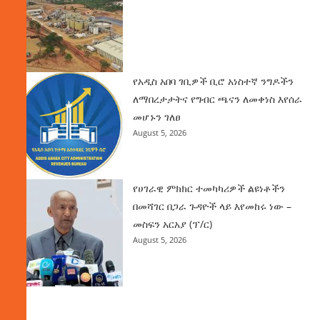
የአዲስ አበባ ገቢዎች ቢሮ አነስተኛ ንግዶችን
ለማበረታታትና የግብር ጫናን ለመቀነስ እየሰራ
መሆኑን ገለፀ
August 5, 2026
የሀገራዊ ምክክር ተመካካሪዎች ልዩነቶችን
በመሻገር በጋራ ጉዳዮች ላይ እየመከሩ ነው –
መስፍን አርአያ (ፕ/ር)
August 5, 2026