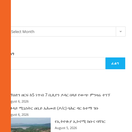
ክምችት
Select Month
ፈልግ
ፈልግ
ዜና
ከማዕድን ዘርፍ ከ5 ነጥብ 7 ቢሊየን ዶላር በላይ የውጭ ምንዛሬ ተገኘ
August 6, 2026
ጠቅላይ ሚኒስትር ዐቢይ አሕመድ (ዶ/ር) ባሕር ዳር ከተማ ገቡ
August 6, 2026
የኢትዮጵያ ኢኮኖሚ ከቡና ባሻገር
August 5, 2026