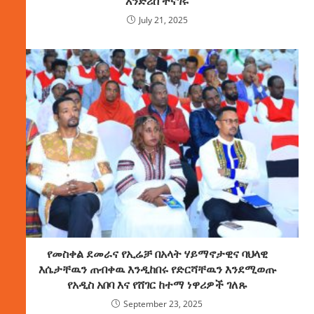
እንድሪስ ተናገሩ
July 21, 2025
የመስቀል ደመራና የኢሬቻ በአላት ሃይማኖታዊና ባህላዊ
እሴታቸዉን ጠብቀዉ እንዲከበሩ የድርሻቸዉን እንደሚወጡ
የአዲስ አበባ እና የሸገር ከተማ ነዋሪዎች ገለጹ
September 23, 2025