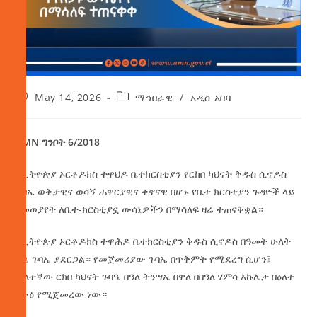
May 14, 2026
ማኅበራዊ
/
አዲስ አበባ
AMN ግንቦት 6/2018
የኢትዮጵያ ኦርቶዶክስ ተዋህዶ ቤተክርስቲያን የርክበ ካህናት ቅዱስ ሲኖዶስ
ጉባኤ ወቅታዊና ወሳኝ ሐዋርያዊና ቀኖናዊ በሆኑ የቤተ ክርስቲያን ጉዳዮች ላይ
በመወያየት ለቤተ-ክርስቲያኗ ውሳኔዎችን በማሳለፍ ዛሬ ተጠናቅቋል።
የኢትዮጵያ ኦርቶዶክስ ተዋሕዶ ቤተክርስቲያን ቅዱስ ሲኖዶስ በዓመት ሁለት
ጊዜ ጉባኤ ያደርጋል። የመጀመሪያው ጉባኤ በጥቅምት የሚደረግ ሲሆን፤
ሁለተኛው ርክበ ካህናት ጉባዔ በዓለ ትንሣኤ በዋለ በበዓለ ሃምሳ እኩሌታ በዕለተ
ረቡዕ የሚጀመረው ነው።