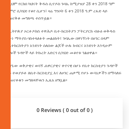
በዚህም የርክበ ካህናት ቅዱስ ሲኖዶስ ጉባኤ ከሚያዝያ 28 ቀን 2018 ዓም
ጀምሮ ሲካሄድ የቆየ ሲሆን፤ ዛሬ ግንቦት 6 ቀን 2018 ዓ.ም ረፋድ ላይ
ተጠናቅቆ መግለጫ ተሰጥቷል።
የኢትዮጵያ ኦርቶዶክስ ተዋሕዶ ቤተ-ክርስትያን ፓትርያርክ ብፁዕ ወቅዱስ
አቡነ ማትያስ ባስተላለፉት መልዕክት፤ ጉባኤው በዋነኝነት በሀገር ሰላም
በቤተክርስትያን አንድነት ሰለሰው ልጆች ሁሉ ክብርና አንድነት እንዲሁም
ሌሎች ጉዳዮች ላይ ትኩረት አድርጎ ሲካሄድ መቆየቱ ገልፀዋል።
ጉባዔው ወቅታዊና ወሳኝ ሐዋርያዊና ቀኖናዊ በሆኑ የቤተ ክርስቲያን ጉዳዮች
ላይ ተወያይቶ ለቤተ-ክርስቲያኗ እና ለሀገር ጠቃሚ የሆኑ ውሳኔዎችን በማሳለፍ
መጠናቀቁን መግለጻቸዉን ኢዜአ ዘግቧል፡፡
0 Reviews ( 0 out of 0 )