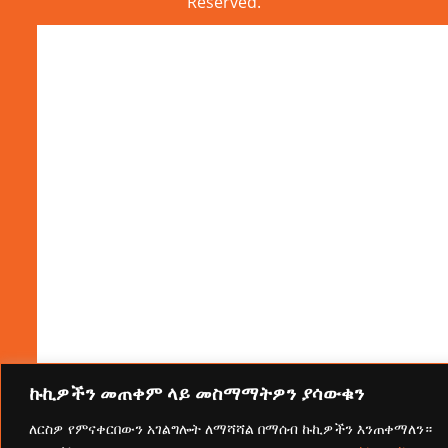
Reserved.
ኩኪዎችን መጠቀም ላይ መስማማትዎን ያሳውቁን
ለርስዎ የምናቀርበውን አገልግሎት ለማሻሻል በማሰብ ኩኪዎችን እንጠቀማለን።