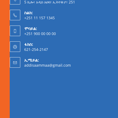
5 ኪሎ፣ አዲስ አበባ፣ ኢትዮጵያ፣ 251
ስልክ:
+251 11 157 1345
ሞባይል:
+251 900 00 00 00
ፋክስ:
621-254-2147
ኢሜይል:
addisaammaa@gmail.com