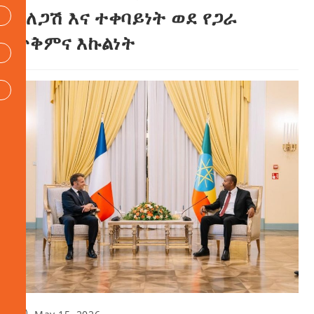
ከለጋሽ እና ተቀባይነት ወደ የጋራ
ጥቅምና እኩልነት