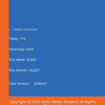
Visitor Countor
Today: 175
Yesterday: 6949
This Week: 50383
This Month: 142637
Total Visitors:
2458307
copyright Ⓒ 2026 Addis Media Network All Rights