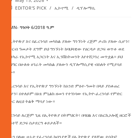
May 15, 2026
EDITOR'S PICK
/
ኢኮኖሚ
/
ዲፕሎማሲ
AMN- ግንቦት 6/2018 ዓ.ም
በኢትዮጵያ እና በፈረንሳይ መካከል ያለው ግንኙነት ረጅም ታሪክ ያለው ሲሆን፣
በቅርብ ዓመታት ደግሞ ይህ ግንኙነት ከባህላዊው የዕርዳታ ድጋፍ ወጥቶ ወደ
ጠንካራ የኢኮኖሚ አጋርነት እና ኢንቨስትመንት እየተሸጋገረ መጥቷል። ይህ
ሽግግር በሁለቱ ሀገራት መካከል ያለውን ዲፕሎማሲያዊ ብስለት የሚያሳይ
ነው፡፡
የፈረንሳይ እና የኢትዮጵያ ግንኙነት ከአንድ ምዕተ-ዓመት በላይ ያስቆጠረ
ሲሆን፣ በተለይም በአፄ ምኒልክ ዘመን የተገነባው የኢትዮ-ፈረንሳይ የምድር
ባቡር ለዚህ ትልቅ ማሳያ ነው።
ፈረንሳይ ለረጅም ጊዜ በኢትዮጵያ በትምህርት፣ በባህል እና በአርኪኦሎጂ ዘርፎች
ከፍተኛ ድጋፍ ስታደርግ ቆይታለች።
አሁን ባለው ሁኔታ የፈረንሳይ ኩባንያዎች በኢትዮጵያ ያላቸው ተሳትፎ