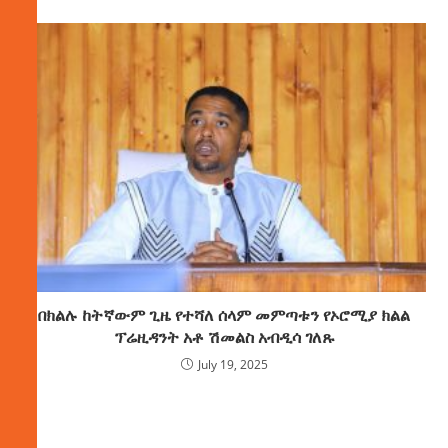
በክልሉ ከትኛውም ጊዜ የተሻለ ሰላም መምጣቱን የኦሮሚያ ክልል
ፕሬዚዳንት አቶ ሽመልስ አብዲሳ ገለጹ
July 19, 2025
ክምችት