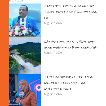
August 7, 2026
ብልፅግና ፓርቲ የምርጫ ውክልናውን ወደ
ተጨባጭ የልማት ስኬቶች ለመቀየር እየሰራ
ነው
August 7, 2026
ኢትዮጵያ የቀጣናውን ኢኮኖሚያዊ ገጽታ
በአዲስ መልኩ እየቀረጸች ነው-ፈርስት ፖስት
August 7, 2026
ተቋማት ለሳይበር ደህንነት አዋጁ ትግበራ
አስፈላጊውን የቅድመ ዝግጅት ስራ
እንዲያጠናቅቁ ተጠየቀ
August 7, 2026