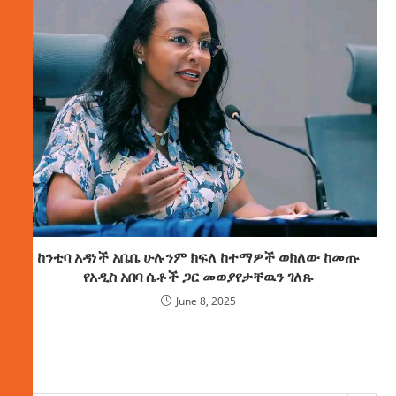
ከንቲባ አዳነች አቤቤ ሁሉንም ክፍለ ከተማዎች ወክለው ከመጡ
የአዲስ አበባ ሴቶች ጋር መወያየታቸዉን ገለጹ
June 8, 2025
ክምችት