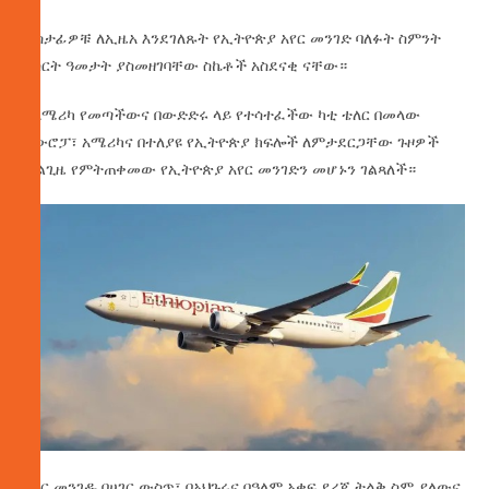
ተሳታፊዎቹ ለኢዜአ እንደገለጹት የኢትዮጵያ አየር መንገድ ባለፉት ስምንት
አስርት ዓመታት ያስመዘገባቸው ስኬቶች አስደናቂ ናቸው።
ከአሜሪካ የመጣችውና በውድድሩ ላይ የተሳተፈችው ካቲ ቴለር በመላው
አውሮፓ፣ አሜሪካና በተለያዩ የኢትዮጵያ ክፍሎች ለምታደርጋቸው ጉዞዎች
ሁልጊዜ የምትጠቀመው የኢትዮጵያ አየር መንገድን መሆኑን ገልጻለች።
አየር መንገዱ በሀገር ውስጥ፣ በአህጉሩና በዓለም አቀፍ ደረጃ ትልቅ ስም ያለውና