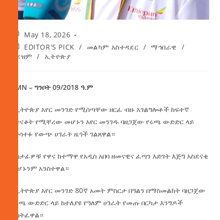
May 18, 2026
EDITOR'S PICK
/
መልካም አስተዳደር
/
ማኅበራዊ
/
ቱሪዝም
/
ኢትዮጵያ
AMN – ግንቦት 09/2018 ዓ.ም
የኢትዮጵያ አየር መንገድ የሚሰጣቸው ዘርፈ ብዙ አገልግሎቶች ከፍተኛ
አድናቆት የሚቸረው መሆኑን አየር መንገዱ ባዘጋጀው የሩጫ ውድድር ላይ
የተሳተፉ የውጭ ሀገራት ዜጎች ገልጸዋል።
ተሳታፊዎቹ የዋና ከተማዋ የአዲስ አበባ ዘመናዊና ፈጣን እድገት እጅግ አስደናቂ
መሆኑንም አንስተዋል።
የኢትዮጵያ አየር መንገድ 80ኛ አመት ምስርታ በዓልን በማስመልከት ባዘጋጀው
የሩጫ ውድድር ላይ ከተለያዩ የዓለም ሀገራት የመጡ በርካታ እንግዶች
ተሳትፈዋል።