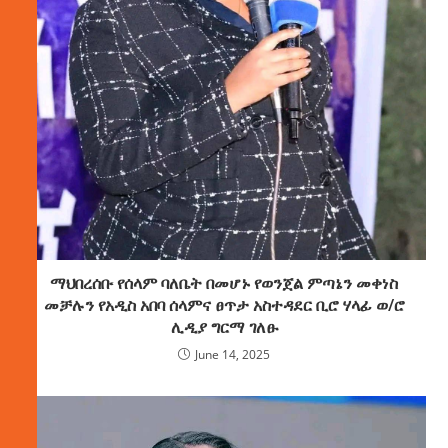
ማህበረሰቡ የሰላም ባለቤት በመሆኑ የወንጀል ምጣኔን መቀነስ
መቻሉን የአዲስ አበባ ሰላምና ፀጥታ አስተዳደር ቢሮ ሃላፊ ወ/ሮ
ሊዲያ ግርማ ገለፁ
June 14, 2025