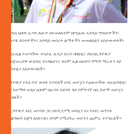
የአዲስ አበባን ፈጣን ለውጥ በተመለከተም በየጊዜው አዳዲስ ግንባታዎችን፣
ዘመናዊ ሕንፃዎችንና አዳዲስ መሰረተ ልማቶችን መመልከቷን አስታውቃለች፡፡
ከብራዚል የመጣችው ተሳታፊ ሊዲያ ቡርኖ በበኩሏ፤ ይህ በኢትዮጵያ
የመጀመሪያዋ ውድድር እንዳልሆነና ቀደም ሲል በሐዋሳ ግማሽ ማራቶን ላይ
መሳተፏን አስታውሳለች።
ኢትዮጵያ የተፈጥሮ ውበት የታደለች ሀገር መሆኗን የጠቆመችው ብራዚላዊቷ፣
ዋና ከተማዋ አዲስ አበባም በፈጣን እድገት ላይ የምትገኝ ሳቢ ከተማ መሆኗን
ገልጻለች።
ከኢትዮጵያ አየር መንገድ ጋር በተደጋጋሚ መጓዟን እና የአየር መንገዱ
አገልግሎት እጅግ አስደናቂና በጣም የሚያኮራ መሆኑን ጨምራ ተናግራለች።