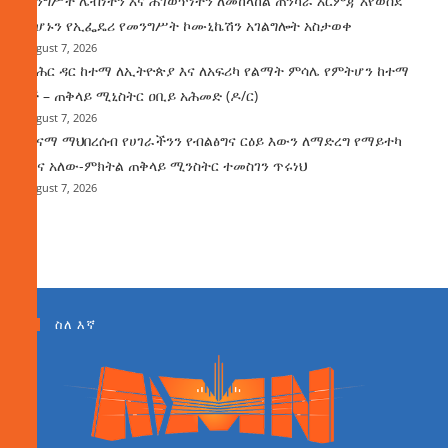
መንግሥት ሌብነትን እና ሕገወጥነትን ለመከላከል ጠንካራ እርምጃ እየወሰደ
መሆኑን የኢፌዴሪ የመንግሥት ኮሙኒኬሽን አገልግሎት አስታወቀ
August 7, 2026
የባሕር ዳር ከተማ ለኢትዮጵያ እና ለአፍሪካ የልማት ምሳሌ የምትሆን ከተማ
ነች – ጠቅላይ ሚኒስትር ዐቢይ አሕመድ (ዶ/ር)
August 7, 2026
ጤናማ ማህበረሰብ የሀገራችንን የብልፅግና ርዕይ እውን ለማድረግ የማይተካ
ሚና አለው-ምክትል ጠቅላይ ሚንስትር ተመስገን ጥሩነህ
August 7, 2026
ስለ እኛ