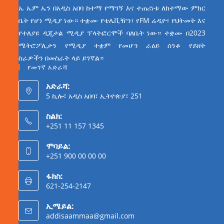
ኤ ኤም ኤን በአዲስ አበባ ከተማ የማገኝ እና ተጠሪነቱ ለከተማው ምክር
ቤት የሆነ ሚዲያ ነው። ተቋሙ የቴሌቪዥን፣ የFM ሬዲዮ፣ የህትመት እና
የተለያዩ ዲጂታል ሚዲያ ፕላትፎርሞች ባለቤት ነው። ተቋሙ በ2023
ሜትሮፖሊታን የሚዲያ ተቋም የመሆን ራዕይ ሰንቆ የይዘት
ስራዎችን በመስራት ላይ ይገኛል።
የመገኛ አድራሻ
አድራሻ:
5 ኪሎ፣ አዲስ አበባ፣ ኢትዮጵያ፣ 251
ስልክ:
+251 11 157 1345
ሞባይል:
+251 900 00 00 00
ፋክስ:
621-254-2147
ኢሜይል:
addisaammaa@gmail.com