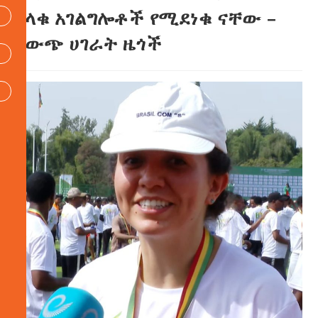
የላቁ አገልግሎቶች የሚደነቁ ናቸው –
የውጭ ሀገራት ዜጎች