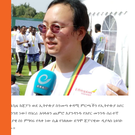
ሁልጊዜ ከጃፓን ወደ ኢትዮጵያ ስንመጣ ቀዳሚ ምርጫችን የኢትዮጵያ አየር
መንገድ ነው፤ የበረራ አባላቱን ጨምሮ እያንዳንዱ የአየር መንገዱ ሰራተኛ
ሙያዊ ስነ ምግባሩ የላቀ ነው ሲል የገለጸው ደግሞ ጃፓናዊው ዲያላስ ኒዩሳኮ
ነው።