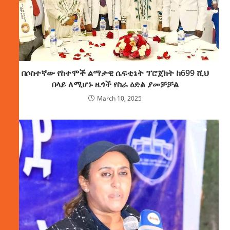
በሶስተኛው የከተሞች ልማታዊ ሴፍቲኔት ፕሮጀክት ከ699 ሺህ
በላይ ለሚሆኑ ዜጎች የስራ ዕድል ያመቻቻል
March 10, 2025