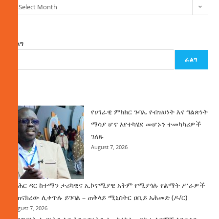
Select Month
ፈልግ
ፈልግ
ዜና
የሀገራዊ ምክክር ጉባኤ የብዝሀነት እና ግልጽነት
ማሳያ ሆኖ እየተካሄደ መሆኑን ተመካካሪዎች
ገለጹ
August 7, 2026
የባሕር ዳር ከተማን ታሪካዊና ኢኮኖሚያዊ አቅም የሚያጎሉ የልማት ሥራዎች
ተጠናክረው ሊቀጥሉ ይገባል – ጠቅላይ ሚኒስትር ዐቢይ አሕመድ (ዶ/ር)
August 7, 2026