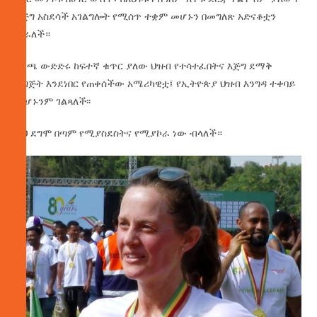
እጅግ አስደሳች አገልግሎት የሚሰጥ ተቋም መሆኑን በመግለጽ አድናቆቷን
ችራለች።
የሩጫ ውድድሩ ከፍተኛ ቁጥር ያለው ህዝብ የተሳተፈበትና እጅግ ደማቅ
ዝግጅት እንደነበር የጠቀሰችው አሜሪካዊቷ፤ የኢትዮጵያ ህዝብ እንግዳ ተቀባይ
መሆኑንም ገልጻለች፡፡
ይህ ደግሞ በጣም የሚያስደስትና የሚያኮራ ነው ብላለች።