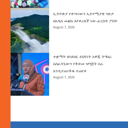
ኢትዮጵያ የቀጣናውን ኢኮኖሚያዊ ገጽታ
በአዲስ መልኩ እየቀረጸች ነው-ፈርስት ፖስት
August 7, 2026
ተቋማት ለሳይበር ደህንነት አዋጁ ትግበራ
አስፈላጊውን የቅድመ ዝግጅት ስራ
እንዲያጠናቅቁ ተጠየቀ
August 7, 2026