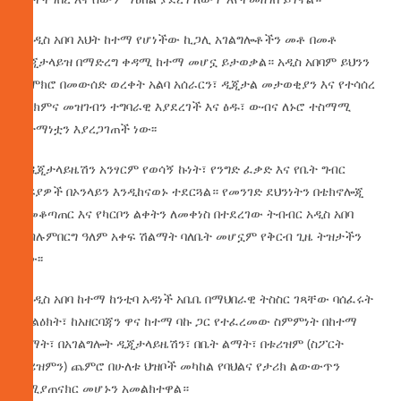
የአዲስ አበባ እህት ከተማ የሆነችው ኪጋሊ አገልግሎቶችን መቶ በመቶ
ዲጂታላይዝ በማድረግ ቀዳሚ ከተማ መሆኗ ይታወቃል። አዲስ አበባም ይህንን
ተሞክሮ በመውሰድ ወረቀት አልባ አሰራርን፣ ዲጂታል መታወቂያን እና የተሳሰረ
የህክምና መዝገብን ተግባራዊ እያደረገች እና ፅዱ፣ ውብና ለኑሮ ተስማሚ
ከተማነቷን እያረጋገጠች ነው፡፡
ከዲጂታላይዜሽን አንፃርም የወሳኝ ኩነት፣ የንግድ ፈቃድ እና የቤት ግብር
ክፍያዎች በኦንላይን እንዲከናወኑ ተደርጓል። የመንገድ ደህንነትን በቴክኖሎጂ
ለመቆጣጠር እና የካርቦን ልቀትን ለመቀነስ በተደረገው ትብብር አዲስ አበባ
የብሉምበርግ ዓለም አቀፍ ሽልማት ባለቤት መሆኗም የቅርብ ጊዜ ትዝታችን
ነው፡፡
የአዲስ አበባ ከተማ ከንቲባ አዳነች አቤቤ በማህበራዊ ትስስር ገጻቸው ባሰፈሩት
መልዕክት፣ ከአዘርባጃን ዋና ከተማ ባኩ ጋር የተፈረመው ስምምነት በከተማ
ልማት፣ በአገልግሎት ዲጂታላይዜሽን፣ በቤት ልማት፣ በቱሪዝም (ስፖርት
ቱሪዝምን) ጨምሮ በሁለቱ ህዝቦች መካከል የባህልና የታሪክ ልውውጥን
የሚያጠናክር መሆኑን አመልክተዋል።