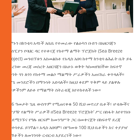
ሰሞኑን በከንቲባ አዳነች አቤቤ የተመራው የልዑካን ቡድን በአዘርባጃን
የካስፒያን የባህር ዳር የተቀናጀ የከተማ ልማት ፕሮጀክት (Sea Breeze
Project) መጎብኘቱን አስመልክቶ የአዲስ አበባ ከተማ ከንቲባ ፅሕፈት ቤት ይፋ
ባደረገው መረጃ መሰረት አዘርባጃን በአሁኑ ወቅት ካስመዘገበችው ከፍተኛ
ዕድገት ጎን ለጎን የከተማ መልሶ ማልማት ሥራዎችን አጠናክራ ቀጥላለች፡፡
አሮጌ መንደሮችን በማንሳት አድሳለች፡፡ ከዚህ ቀደም ጥቅም ላይ ያልዋሉ
ቦታዎችንም ለይቶ የማልማት ስትራቴጂ እየተከተለች ነው፡፡
በ16 ዓመታት ጊዜ ውስጥም የሚጠናቀቁ 50 ሺህ መኖሪያ ቤቶች፣ ሆቴሎችና
ተያያዥ የልማት ሥራዎች በ‘Sea Breeze ፕሮጀክት’ ሥር በስፋት እየተገነቡ
እንደሚገኙና የግሉ ዘርፍም ከመንግሥት ጋር በመቀናጀት በከፍተኛ ደረጃ
እየተሳተፈ ይገኛል። አዲስ አበባም፣ በየዓመቱ 100 ሺህ ቤቶችን እና ተያያዠ
ልማቶችን ለመገንባት ርብርብ እያደረገች ነው፡፡