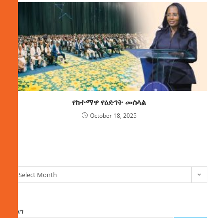
የከተማዋ የዕድገት መሰላል
October 18, 2025
ክምችት
Select Month
ፈልግ