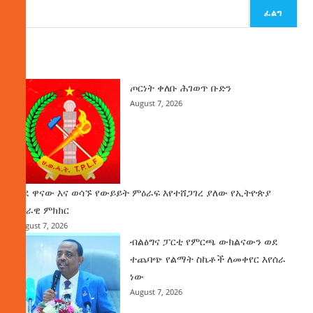
ፈልግ
ዜና
ጦርነት ቀለቡ ሕገወጥ ቡድን
August 7, 2026
ወደ ዋናው እና ወሳኙ የውይይት ምዕራፍ እየተሸጋገረ ያለው የኢትዮጵያ
ሀገራዊ ምክክር
August 7, 2026
ብልፅግና ፓርቲ የምርጫ ውክልናውን ወደ
ተጨባጭ የልማት ስኬቶች ለመቀየር እየሰራ
ነው
August 7, 2026