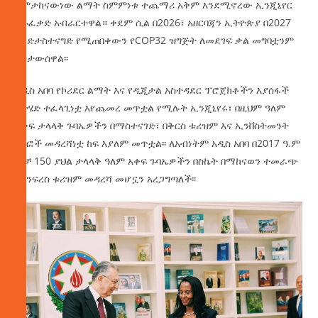
ለምታከናውነው ልማት ስምምነቱ ተጨማሪ አቅም እንደሚኖረው ኢንጂኒየር
በሱፈቃድ አብራርተዋል። ቀደም ሲል በ2026፣ አዘርባጃን ኢትዮጵያ በ2027
እንድታስተናግድ የሚጠበቀውን የCOP32 ዝግጅት ለመደገፍ ቃል መግባቷንም
አስታውሰዋል፡፡
አዲስ አበባ የኮሪደር ልማት እና የዲጂታል አስተዳደር ፕሮጀክቶችን እያሰፋች
ስትሄድ ተፈላጊነቷ እየጨመረ መጥቷል የሚሉት ኢንጂኒየሩ፣ በዚህም ዓለም
አቀፍ ታላላቅ ጉባኤዎችን በማስተናገድ፣ በቅርስ ቱሪዝም እና ኢንቨስትመንት
ዘርፎች መዳረሻነቷ ከፍ እያለም መጥቷል፡፡ ለአብነትም አዲስ አበባ በ2017 ዓ.ም
ብቻ 150 ያህል ታላላቅ ዓለም አቀፍ ጉባኤዎችን በስኬት በማከናወን ተመራጭ
የኮንፍረስ ቱሪዝም መዳረሻ መሆኗን አረጋግጣለች፡፡