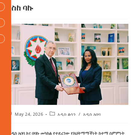
እስከ ባኩ
May 24, 2026
አዲስ ልሳን
/
አዲስ አበባ
በአዲስ አበባ እና በባኩ መካከል የተደረገው የእህትማማችነት ከተማ ስምምነት