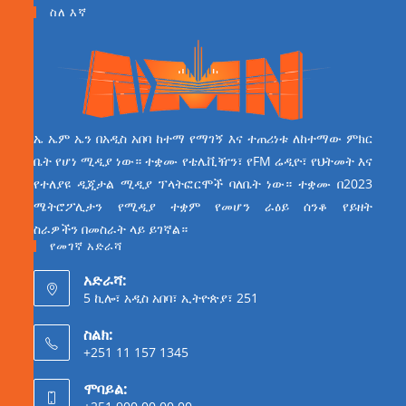
ስለ እኛ
ኤ ኤም ኤን በአዲስ አበባ ከተማ የማገኝ እና ተጠሪነቱ ለከተማው ምክር
ቤት የሆነ ሚዲያ ነው። ተቋሙ የቴሌቪዥን፣ የFM ሬዲዮ፣ የህትመት እና
የተለያዩ ዲጂታል ሚዲያ ፕላትፎርሞች ባለቤት ነው። ተቋሙ በ2023
ሜትሮፖሊታን የሚዲያ ተቋም የመሆን ራዕይ ሰንቆ የይዘት
ስራዎችን በመስራት ላይ ይገኛል።
የመገኛ አድራሻ
አድራሻ:
5 ኪሎ፣ አዲስ አበባ፣ ኢትዮጵያ፣ 251
ስልክ:
+251 11 157 1345
ሞባይል: