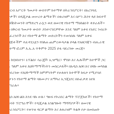
በቅርብ አሥርት ዓመታት ውስጥም ከተማዋ በትራንስፖርት፣ በአረንጓዴ
ቦታዎች፣ በዲጂታል መሠረተ ልማቶች፣ በቱሪዝም እና በሥነ ሕንፃ ላይ ከፍተኛ
ኢንቨስትመንት በማድረግ ራሷን ወደ ዘመናዊ የከተማ ማዕከልነት ቀይራለች።
ባኩ በቅርብ ዓመታት ውስጥ ያስተናገደቻቸው እንደ ዓለም አቀፍ የአየር ንብረት
ኮንፈረንሶች እና የከተማ ልማት መድረኮችን የመሳሰሉ ዓለም አቀፍ
ዝግጅቶችም ተፈላጊነቷን የበለጠ ጨምረውላታል ይላል የአዘርባጃን ብሔራዊ
የከተማ ፎረም እ.ኤ.አ ጥቅምት 2025 ይፋ ባደረገው መረጃ፡፡
ባኩ ከሂዩስተን፣ ኔፕልስ፣ ሳራጄቮ፣ ኢዝሚር፣ ሞስኮ እና ሌሎችም ከተሞች ጋር
ሰፊ ዓለም አቀፍ እህትማማችነትን መስርታለች፡፡ በአዲስ አበባ እና በባኩ መካከል
የተደረገው የእህትማማች ስምምነትም የሁለቱን ከተሞች ከፍታ የሚያሳይ
መሆኑን የከተማ ልማት ባለሙያና አማካሪ ኢንጂኒየር በሱፈቃድ አየለ
ይናገራሉ፡፡
አዲስ አበባ ልክ እንደ ባኩ ሁሉ፣ ግዙፍ የኮሪደር ልማት ፕሮጀክቶች፣ የከተማ
እድሳት ፕሮግራሞች፣ የዲጂታል አገልግሎት ማሻሻያዎች፣ ዘመናዊ
የትራንስፖርት፣ የወንዝ ዳርቻ ልማት እና ለቱሪዝም ትልቅ ቦታ በመስጠት