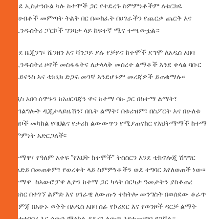
እንደ ኢስታንቡል ካሉ ከተሞች ጋር የተደረጉ ስምምነቶችም ለቱርክዬ
ባለሀብቶች መምጣት ትልቅ በር በመክፈት በሀገራችን የጨርቃ ጨርቅ እና
የኢንዱስትሪ ፓርኮች ግንባታ ላይ ከፍተኛ ሚና ተጫውቷል።
እንደ ቤጂንግ፣ ሼንዘን እና ሻንጋይ ያሉ የቻይና ከተሞች ደግሞ ለአዲስ አበባ
የኢንዱስትሪ ዞኖች መስፋፋትና ለታላላቅ መሰረተ ልማቶች እንደ ቀላል ባቡር
የፋይናንስ እና ቴክኒክ ድጋፍ መገኛ እንደሆኑም መረጃዎች ይጠቁማሉ፡፡
አዲስ አበባ ሰሞኑን ከአዘርባጃን ዋና ከተማ ባኩ ጋር በከተማ ልማት፣
በአገልግሎት ዲጂታላይዜሽን፣ በቤት ልማት፣ በቱሪዝም፣ በስፖርት እና በሁለቱ
ህዝቦች መካከል የባህልና የታሪክ ልውውጥን የሚያጠናክር የእህትማማች ከተማ
ስምምነት አድርጋለች፡፡
ከተማዋ፣ የዓለም አቀፍ “የእህት ከተሞች” ትስስርን እንደ ቴክኖሎጂ ሽግግር
ድልድይ በመጠቀም፣ የወረቀት ላይ ስምምነቶችን ወደ ተግባር እየለወጠች ነው፡፡
ከተማዋ ከአውሮፓዋ ሊዮን ከተማ ጋር ካላት በርካታ ዓመታትን ያስቆጠረ
ትስስር በተገኘ ልምድ እና ሀገራዊ ለውጡን ተከትሎ መንግስት በወሰደው ቆራጥ
እርምጃ በአሁኑ ወቅት በአዲስ አበባ ሰፊ የኮሪደር እና የወንዞች ዳርቻ ልማት
እየተተገበረ እና ሰውን ማዕከል ያደረገ ለውጥ እየተመዘገበ ይገኛል።