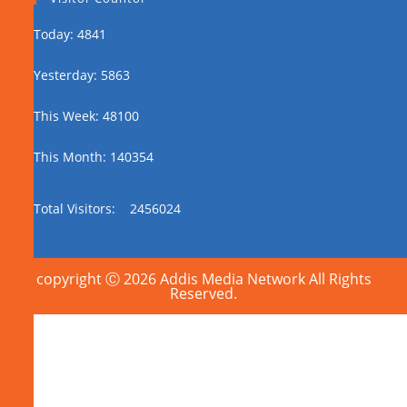
Today: 4841
Yesterday: 5863
This Week: 48100
This Month: 140354
Total Visitors:
2456024
copyright Ⓒ 2026 Addis Media Network All Rights
Reserved.