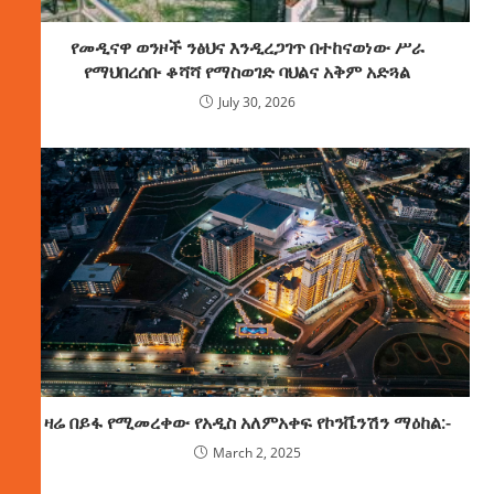
የመዲናዋ ወንዞች ንፅህና እንዲረጋገጥ በተከናወነው ሥራ
የማህበረሰቡ ቆሻሻ የማስወገድ ባህልና አቅም አድጓል
July 30, 2026
ዛሬ በይፋ የሚመረቀው የአዲስ አለምአቀፍ የኮንቬንሽን ማዕከል:-
March 2, 2025