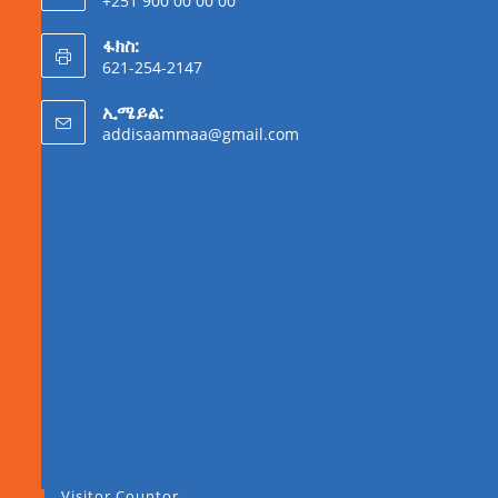
+251 900 00 00 00
ፋክስ:
621-254-2147
ኢሜይል:
addisaammaa@gmail.com
Visitor Countor