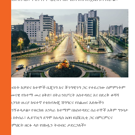
ለአብነት ከቻይና ከተሞች ቤጂንግ እና ቾንግቺንግ ጋር የተደረገው ስምምነትም
በዘመናዊ የከተማ መሪ ዕቅድ፣ በትራንስፖርት አስተዳደር እና በደረቅ ቆሻሻ
አወጋገድ ዙሪያ ከፍተኛ የቴክኖሎጂ ሽግግርና የስልጠና እድሎችን
አስገኝቶላታል፡፡ የቱርክዬ አንካራ ከተማም በአስተዳደር ሰራተኞች አቅም ግንባታ
ላይ ስትሰራ፣ ሌይፕዚግ ደግሞ ከአዲስ አበባ ዩኒቨርሲቲ ጋር በምርምርና
በትምህርት ዘርፉ ላይ የበኩሏን ትብብር ታደርጋለች፡፡