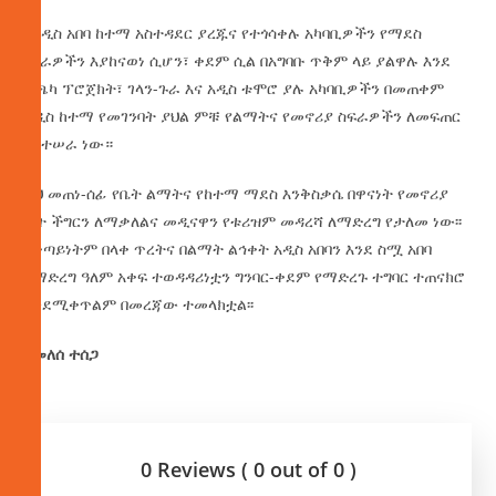
የአዲስ አበባ ከተማ አስተዳደር ያረጁና የተጎሳቀሉ አካባቢዎችን የማደስ
ሥራዎችን እያከናወነ ሲሆን፣ ቀደም ሲል በአግባቡ ጥቅም ላይ ያልዋሉ እንደ
የጫካ ፕሮጀክት፣ ገላን-ጉራ እና አዲስ ቱሞሮ ያሉ አካባቢዎችን በመጠቀም
አዲስ ከተማ የመገንባት ያህል ምቹ የልማትና የመኖሪያ ስፍራዎችን ለመፍጠር
እየተሠራ ነው።
ይህ መጠነ-ሰፊ የቤት ልማትና የከተማ ማደስ እንቅስቃሴ በዋናነት የመኖሪያ
ቤት ችግርን ለማቃለልና መዲናዋን የቱሪዝም መዳረሻ ለማድረግ የታለመ ነው፡፡
በቀጣይነትም በላቀ ጥረትና በልማት ልኅቀት አዲስ አበባን እንደ ስሟ አበባ
በማድረግ ዓለም አቀፍ ተወዳዳሪነቷን ግንባር-ቀደም የማድረጉ ተግባር ተጠናክሮ
እንደሚቀጥልም በመረጃው ተመላክቷል፡፡
በመለሰ ተሰጋ
0 Reviews ( 0 out of 0 )