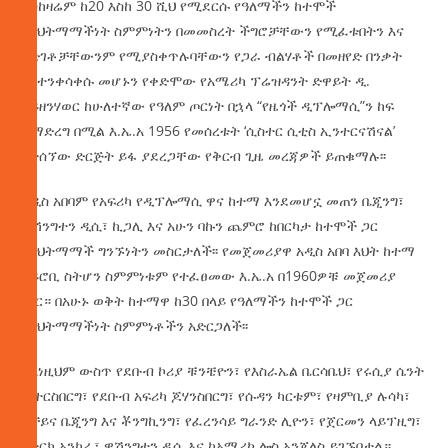
እስከዛሬም ከ20 እስከ 30 ሺህ የሚደርሱ የዓለማችን ከተሞች
የእህትማማችነት ስምምነትን በመመስረት ችግሮቻቸውን የሚፈቱበትን እና
እድገቶቻቸውንም የሚያስቀጥሉባቸውን የጋራ ብልሃቶች በመዘየድ በንቃት
እየተንቀሳቀሱ መሆኑን የቀድሞው የአሜሪካ ፕሬዝዳንት ድዋይት ዲ.
አይዘንሃወር ከሁለተኛው የዓለም ጦርነት በኋላ “የዜጎች ዲፕሎማሲ”ን ከፍ
ለማድረግ በሚል እ.ኤ.አ 1956 የመሰረቱት ‘ሲስተር ሲቲስ ኢንተርናሽናል’
የተሰኘው ድርጅት ይፋ ያደረጋቸው የቅርብ ጊዜ መረጃዎች ይጠቁማሉ፡፡
አዲስ አበባም የአፍሪካ የዲፕሎማሲ ዋና ከተማ እንደመሆኗ መጠን ቤጂንግ፣
ዋሽንግተን ዲሲ፣ ኪጋሊ እና አሁን ባኩን ጨምሮ ከበርካታ ከተሞች ጋር
የእህትማማች ግንኙነትን መስርታለች፡፡ የመጀመሪያዋ አዲስ አበባ እህት ከተማ
ናይሮቢ ስትሆን ስምምነቱም የተፈፀመው እ.ኤ.አ በ1960ዎቹ መጀመሪያ
ነበር። በአሁኑ ወቅት ከተማዋ ከ30 በላይ የዓለማችን ከተሞች ጋር
የእህትማማችነት ስምምነቶችን አድርጋለች፡፡
ከእነዚህም ውስጥ የደቡብ ኮሪያ ቹንቼዮን፣ የእስራኤል ቤርሳቤህ፣ የሩሲያ ሴንት
ፒተርስበርግ፣ የደቡብ አፍሪካ ጆሃንስበርግ፣ የሱዳን ካርቱም፣ የዛምቢያ ሉሳካ፣
የቻይና ቤጂንግ እና ቾንግኪንግ፣ የፈረንሳይ ግራንድ ሊዮን፣ የጀርመን ላይፕዚግ፣
የቱርክ አንካራ፣ ዋሽንግተን ዲሲ እና ከአሜሪካ ሎስ አንጀለስ ይገኙበታል።