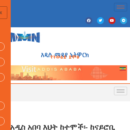
X
አዲስ ሚዲያ ኔትዎርክ
የትውልድ ድምፅ
የአዲስ አበባ እህት ከተሞች፡- ከናይሮቢ