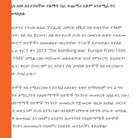
አዲስ አበባ ለተያያዘችው የልማት ስራ ተጨማሪ አቅም እንደሚፈጥር
ተመላክቷል
የብሪታንያ የታሪክ ጸሐፊ ፕሮፌሰር ሪቻርድ ኦቨርይ ስለ ሁለተኛው የዓለም
ጦርነት፣ ስለ ናዚ ጀርመን፣ ስለ ወታደራዊ ታሪክ እና በጦርነቱ ወቅት የወደሙ
የአውሮፓ ከተሞችን አስመልክቶ ባደረጓቸው ጥናቶች ይታወቃሉ፡፡ በተለይ
እ.ኤ.አ ጥር 1 ቀን 2013 “The bombing war: Europe From 1939
To 1945” በሚል ርዕስ ባሳተሙት መፅሐፋቸው እንደ ሃምቡርግ፣ ድሬስደን፣
በርሊን፣ ዋርሶ፣ ሮተርዳም እና ለንደን ያሉ ታላላቅ ከተሞች ላይ የደረሰውን
ጉዳት ያብራራሉ።
በከተሞች ላይ የሚደርሰውን እንዲህ አይነቱን ጉዳት ለማካካስም ሆነ ፈጣን
ልማት ለማረጋገጥ የእህትማማች ከተሞች ግንኙነት መመስረት አስፈላጊ ነው፤
የእህትማማች ከተሞች ግንኙነት መመስረት የጀመረው ከዚሁ አስከፊ ጦርነት
በኋላ መሆኑንም ታሪክ ይነግረናል፡፡ በተለይም በግጭቱ በተጎዱ ሀገራት መካከል
እርቅ ለመፍጠር እና ሰላምን እንደገና ለመገንባት የእህትማማች ከተሞች
ግንኙነትን በመመስረት የሰላምና የዕድገት መንገዶችን ቀይሰዋል፡፡