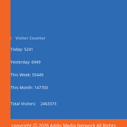
Visitor Countor
Today: 5241
Yesterday: 6949
This Week: 55449
This Month: 147703
Total Visitors:
2463373
copyright Ⓒ 2026 Addis Media Network All Rights