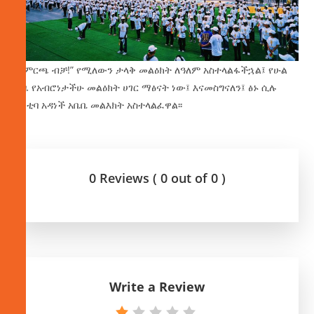
“በምርጫ ብቻ!” የሚለውን ታላቅ መልዕክት ለዓለም አስተላልፋችኋል፤ የሁል
ጊዜ የአብሮነታችሁ መልዕክት ሀገር ማፅናት ነው፤ እናመስግናለን፤ ፅኑ ሲሉ
ከንቲባ አዳነች አቤቤ መልእክት አስተላልፈዋል፡፡
0 Reviews ( 0 out of 0 )
Write a Review