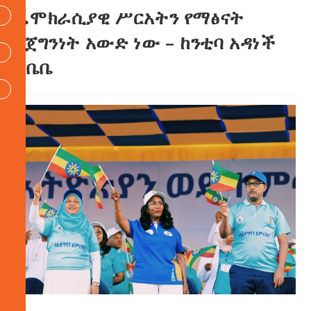
ዴሞክራሲያዊ ሥርአትን የማፅናት
የጀግንነት አውድ ነው – ከንቲባ አዳነች
አቤቤ