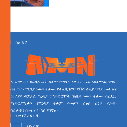
ስለ እኛ
ኤ ኤም ኤን በአዲስ አበባ ከተማ የማገኝ እና ተጠሪነቱ ለከተማው ምክር
ቤት የሆነ ሚዲያ ነው። ተቋሙ የቴሌቪዥን፣ የFM ሬዲዮ፣ የህትመት እና
የተለያዩ ዲጂታል ሚዲያ ፕላትፎርሞች ባለቤት ነው። ተቋሙ በ2023
ሜትሮፖሊታን የሚዲያ ተቋም የመሆን ራዕይ ሰንቆ የይዘት
ስራዎችን በመስራት ላይ ይገኛል።
የመገኛ አድራሻ
አድራሻ: