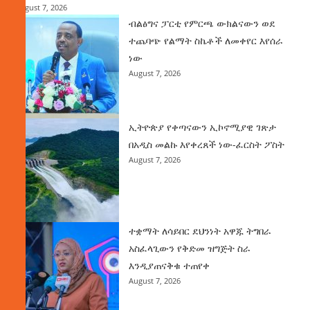
August 7, 2026
ብልፅግና ፓርቲ የምርጫ ውክልናውን ወደ
ተጨባጭ የልማት ስኬቶች ለመቀየር እየሰራ
ነው
August 7, 2026
ኢትዮጵያ የቀጣናውን ኢኮኖሚያዊ ገጽታ
በአዲስ መልኩ እየቀረጸች ነው-ፈርስት ፖስት
August 7, 2026
ተቋማት ለሳይበር ደህንነት አዋጁ ትግበራ
አስፈላጊውን የቅድመ ዝግጅት ስራ
እንዲያጠናቅቁ ተጠየቀ
August 7, 2026