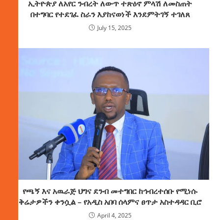
ኢትዮጵያ ለአየር ንብረት ለውጥ ተጽዕኖ ምላሽ ለመስጠት
በተግባር የተደገፈ ስራን እያከናወነች እንደምትገኝ ተገለጸ
July 15, 2025
የጫኝ እና አዉራጅ ህግና ደንብ መተግበር ከኅብረተሰቡ የሚነሱ
ቅሬታዎችን ቀንሷል – የአዲስ አበባ ሰላምና ፀጥታ አስተዳዳር ቢሮ
April 4, 2025