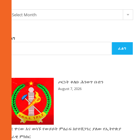
Select Month
ፈልግ
ፈልግ
ዜና
ጦርነት ቀለቡ ሕገወጥ ቡድን
August 7, 2026
ወደ ዋናው እና ወሳኙ የውይይት ምዕራፍ እየተሸጋገረ ያለው የኢትዮጵያ
ሀገራዊ ምክክር