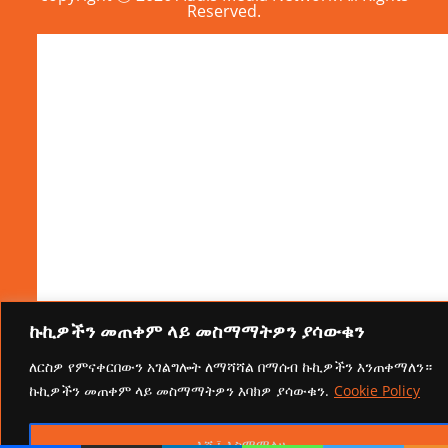
Reserved.
ኩኪዎችን መጠቀም ላይ መስማማትዎን ያሳውቁን
ለርስዎ የምናቀርበውን አገልግሎት ለማሻሻል በማሰብ ኩኪዎችን እንጠቀማለን።
ኩኪዎችን መጠቀም ላይ መስማማትዎን እባክዎ ያሳውቁን.
Cookie Policy
እሺ፤ እስማማለሁ