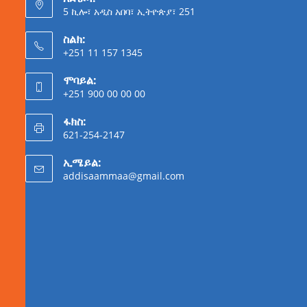
5 ኪሎ፣ አዲስ አበባ፣ ኢትዮጵያ፣ 251
ስልክ:
+251 11 157 1345
ሞባይል:
+251 900 00 00 00
ፋክስ:
621-254-2147
ኢሜይል:
addisaammaa@gmail.com