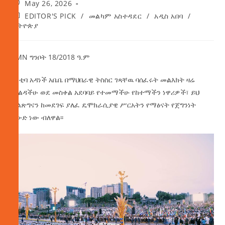
May 26, 2026
EDITOR'S PICK
/
መልካም አስተዳደር
/
አዲስ አበባ
/
ኢትዮጵያ
AMN ግንቦት 18/2018 ዓ.ም
ከንቲባ አዳነች አቤቤ በማህበራዊ ትስስር ገጻቸዉ ባሰፈሩት መልእክት ዛሬ
ማልዳችሁ ወደ መስቀል አደባባይ የተመማችሁ የከተማችን ነዋሪዎች፣ ይህ
ብልጽግናን ከመደገፍ ያለፈ ዴሞክራሲያዊ ሥርአትን የማፅናት የጀግንነት
አውድ ነው ብለዋል፡፡