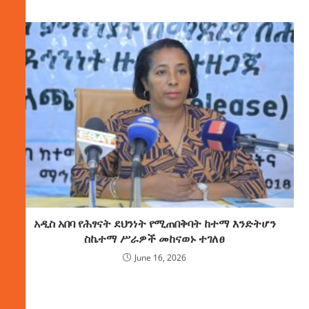
አዲስ አበባ የሕፃናት ደህንነት የሚጠበቅባት ከተማ እንድትሆን
ስኬተማ ሥራዎች መከናወኑ ተገለፀ
June 16, 2026
ክምችት