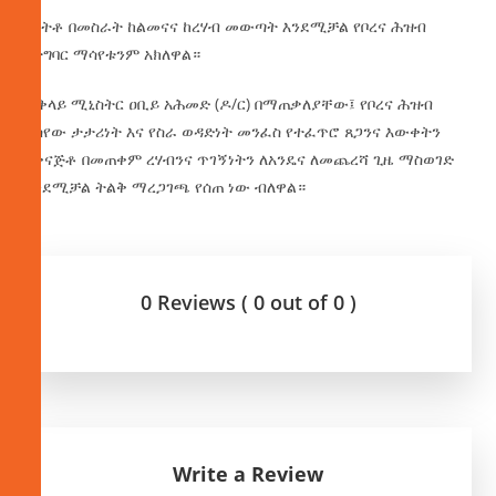
በርትቶ በመስራት ከልመናና ከረሃብ መውጣት እንደሚቻል የቦረና ሕዝብ
በተግባር ማሳየቱንም አክለዋል።
ጠቅላይ ሚኒስትር ዐቢይ አሕመድ (ዶ/ር) በማጠቃለያቸው፤ የቦረና ሕዝብ
ያሳየው ታታሪነት እና የስራ ወዳድነት መንፈስ የተፈጥሮ ጸጋንና እውቀትን
አቀናጅቶ በመጠቀም ረሃብንና ጥገኝነትን ለአንዴና ለመጨረሻ ጊዜ ማስወገድ
እንደሚቻል ትልቅ ማረጋገጫ የሰጠ ነው ብለዋል።
0 Reviews ( 0 out of 0 )
Write a Review