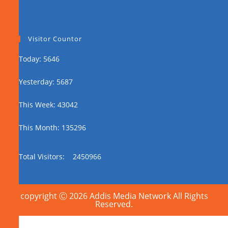
Visitor Countor
Today: 5646
Yesterday: 5687
This Week: 43042
This Month: 135296
Total Visitors:
2450966
copyright Ⓒ 2026 Addis Media Network All Rights
Reserved.