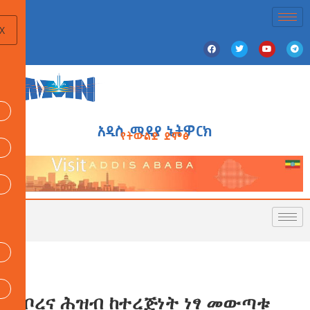
X
አዲስ ሚዲያ ኔትዎርክ
የትውልድ ድምፅ
የቦረና ሕዝብ ከተረጅነት ነፃ መውጣቱ