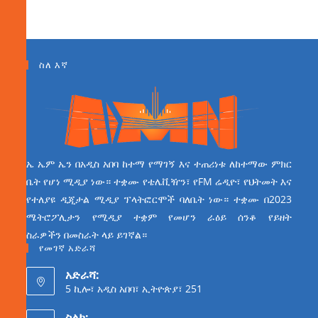
ስለ እኛ
ኤ ኤም ኤን በአዲስ አበባ ከተማ የማገኝ እና ተጠሪነቱ ለከተማው ምክር
ቤት የሆነ ሚዲያ ነው። ተቋሙ የቴሌቪዥን፣ የFM ሬዲዮ፣ የህትመት እና
የተለያዩ ዲጂታል ሚዲያ ፕላትፎርሞች ባለቤት ነው። ተቋሙ በ2023
ሜትሮፖሊታን የሚዲያ ተቋም የመሆን ራዕይ ሰንቆ የይዘት
ስራዎችን በመስራት ላይ ይገኛል።
የመገኛ አድራሻ
አድራሻ:
5 ኪሎ፣ አዲስ አበባ፣ ኢትዮጵያ፣ 251
ስልክ: