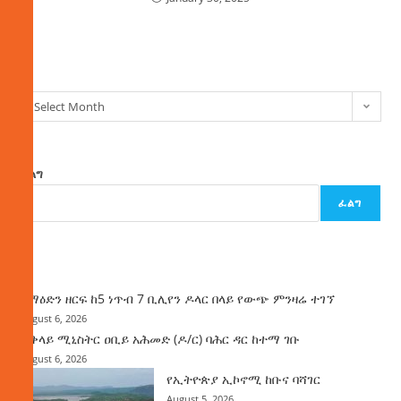
ክምችት
Select Month
ፈልግ
ፈልግ
ዜና
ከማዕድን ዘርፍ ከ5 ነጥብ 7 ቢሊየን ዶላር በላይ የውጭ ምንዛሬ ተገኘ
August 6, 2026
ጠቅላይ ሚኒስትር ዐቢይ አሕመድ (ዶ/ር) ባሕር ዳር ከተማ ገቡ
August 6, 2026
የኢትዮጵያ ኢኮኖሚ ከቡና ባሻገር
August 5, 2026