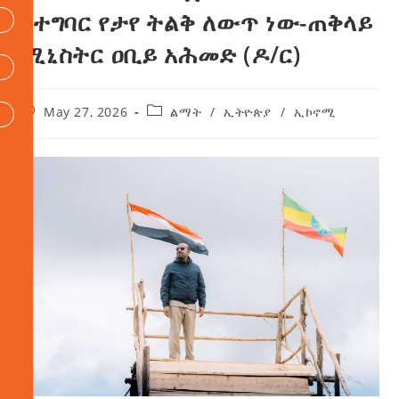
በተግባር የታየ ትልቅ ለውጥ ነው-ጠቅላይ
ሚኒስትር ዐቢይ አሕመድ (ዶ/ር)
May 27, 2026
ልማት
/
ኢትዮጵያ
/
ኢኮኖሚ