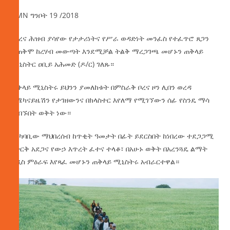
AMN ግንቦት 19 /2018
የቦረና ሕዝብ ያሳየው የታታሪነትና የሥራ ወዳድነት መንፈስ የተፈጥሮ ጸጋን
ተጠቅሞ ከረሃብ መውጣት እንደሚቻል ትልቅ ማረጋገጫ መሆኑን ጠቅላይ
ሚኒስትር ዐቢይ አሕመድ (ዶ/ር) ገለጹ።
ጠቅላይ ሚኒስትሩ ይህንን ያመለከቱት በምስራቅ ቦረና ዞን ሊበን ወረዳ
በሜካናይዜሽን የታገዘውንና በክላስተር እየለማ የሚገኘውን ሰፊ የስንዴ ማሳ
በጎበኙበት ወቅት ነው።
የአካባቢው ማህበረሰብ ከጥቂት ዓመታት በፊት ይደርስበት ከነበረው ተደጋጋሚ
የድርቅ አደጋና የውኃ እጥረት ፈተና ተላቆ፣ በአሁኑ ወቅት በአረንጓዴ ልማት
አዲስ ምዕራፍ እየጻፈ መሆኑን ጠቅላይ ሚኒስትሩ አብራርተዋል።