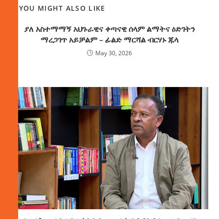
YOU MIGHT ALSO LIKE
ያለ አስተማማኝ አህጉራዊና ቀጣናዊ ሰላም ልማትና ዕድገትን
ማረጋገጥ አይቻልም – ፊልድ ማርሻል ብርሃኑ ጁላ
May 30, 2026