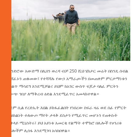
በዘንድሮው አውድማ በሊበን ወረዳ ብቻ 250 ሺህ ሄክታር መሬት በስንዴ ሰብል
መሸፈኑን ጠቁመው፤ የተሻሻሉ የውኃ አማራጮችን በመጠቀም ምርታማነቱን
ይበልጥ ማሳደግ እንደሚቻልና ይህም ከአገር ውስጥ ፍጆታ ባለፈ ምርትን
ለውጭ ገበያ ለማቅረብ ዕድል እንደሚፈጥር አመላክተዋል።
ቀደም ሲል የረድኤት እህል ይከፋፈልበት የነበረው ስፍራ ዛሬ ወደ ሰፊ የምርት
ማዕከልነት ተለውጦ ማየት ታላቅ ደስታን የሚፈጥር መሆኑን የጠቀሱት
ጠቅላይ ሚኒስትሩ፤ ይህ አይነቱ አመርቂ የልማት ተሞክሮ በሌሎች የሀገሪቱ
ክፍሎችም ሊሰፋ እንደሚገባ አሳስበዋል።