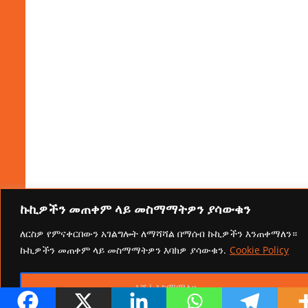
ኩኪዎችን መጠቀም ላይ መስማማትዎን ያሳውቁን
ለርስዎ የምናቀርበውን አገልግሎት ለማሻሻል በማሰብ ኩኪዎችን እንጠቀማለን።
ኩኪዎችን መጠቀም ላይ መስማማትዎን እባክዎ ያሳውቁን.
Cookie Policy
እሺ፤ እስማማለሁ