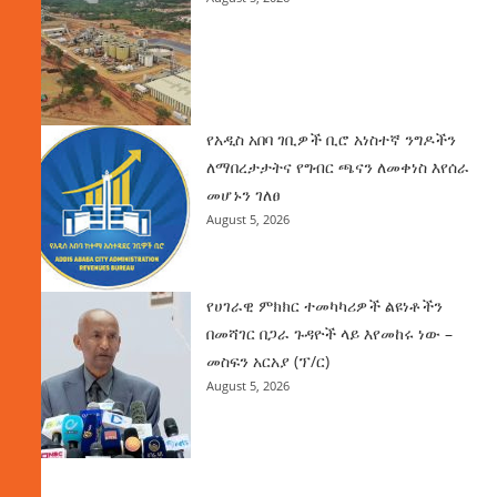
የአዲስ አበባ ገቢዎች ቢሮ አነስተኛ ንግዶችን
ለማበረታታትና የግብር ጫናን ለመቀነስ እየሰራ
መሆኑን ገለፀ
August 5, 2026
የሀገራዊ ምክክር ተመካካሪዎች ልዩነቶችን
በመሻገር በጋራ ጉዳዮች ላይ እየመከሩ ነው –
መስፍን አርአያ (ፕ/ር)
August 5, 2026