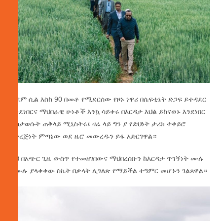
ቀደም ሲል እስከ 90 በመቶ የሚደርሰው የዞኑ ነዋሪ በሴፍቲኔት ድጋፍ ይተዳደር
እንደነበርና ማህበራዊ ሁነቶች እንኳ ሳይቀሩ በእርዳታ እህል ይከናወኑ እንደነበር
ያስታወሱት ጠቅላይ ሚኒስትሩ፤ ዛሬ ላይ ግን ያ የድህነት ታሪክ ተቀይሮ
የተረጅነት ምጣኔው ወደ ዜሮ መውረዱን ይፋ አድርገዋል።
ይህ በአጭር ጊዜ ውስጥ የተመዘገበውና ማህበረሰቡን ከእርዳታ ጥገኝነት ሙሉ
በሙሉ ያላቀቀው ስኬት በቃላት ሊገለጽ የማይችል ተዓምር መሆኑን ገልጸዋል።