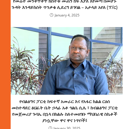
የመሬት መንቀጥቀጥ ክስተቱ መጠን ከፍ እያለ እየመጣ በመሆኑ
ጉዳት እንዳይከሰት ጥንቃቄ ሊደረግ ይገባል – አታላይ አየለ (ፕ/ር)
January 4, 2025
የብልፅግና ፓርቲ ከፍተኛ አመራር እና የአፋር ክልል ርዕሰ
መስተዳደር ፅህፈት ቤት ኃላፊ አቶ ጎልቤ ሲሌ ፣ ከብልፅግና ፓርቲ
የመጀመሪያ ጉባኤ በኋላ በክልሉ ስለተመዘገቡ ማህበራዊ ስኬቶች
ያነሷቸው ዋና ዋና ነጥቦች፤
January 30, 2025