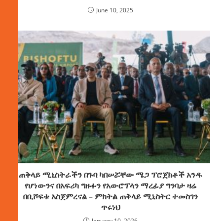
June 10, 2025
ጠቅላይ ሚኒስትራችን በጉባ ካበሠሯቸው ሜጋ ፕሮጀክቶች አንዱ
የሆነውንና በአፍሪካ ግዙፉን የአውሮፕላን ማረፊያ ግንባታ ዛሬ
በቢሾፍቱ አስጀምረናል – ምክትል ጠቅላይ ሚኒስትር ተመስገን
ጥሩነህ
January 10, 2026