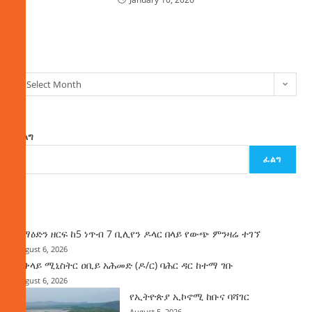
ክምችት
Select Month
ፈልግ
ፈልግ
ዜና
ከማዕድን ዘርፍ ከ5 ነጥብ 7 ቢሊየን ዶላር በላይ የውጭ ምንዛሬ ተገኘ
August 6, 2026
ጠቅላይ ሚኒስትር ዐቢይ አሕመድ (ዶ/ር) ባሕር ዳር ከተማ ገቡ
August 6, 2026
የኢትዮጵያ ኢኮኖሚ ከቡና ባሻገር
August 5, 2026