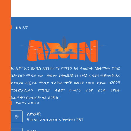
ስለ እኛ
ኤ ኤም ኤን በአዲስ አበባ ከተማ የማገኝ እና ተጠሪነቱ ለከተማው ምክር
ቤት የሆነ ሚዲያ ነው። ተቋሙ የቴሌቪዥን፣ የFM ሬዲዮ፣ የህትመት እና
የተለያዩ ዲጂታል ሚዲያ ፕላትፎርሞች ባለቤት ነው። ተቋሙ በ2023
ሜትሮፖሊታን የሚዲያ ተቋም የመሆን ራዕይ ሰንቆ የይዘት
ስራዎችን በመስራት ላይ ይገኛል።
የመገኛ አድራሻ
አድራሻ:
5 ኪሎ፣ አዲስ አበባ፣ ኢትዮጵያ፣ 251