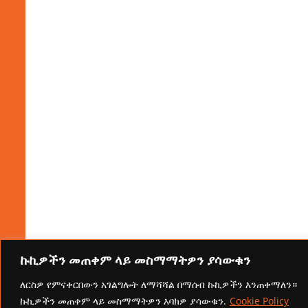
ኩኪዎችን መጠቀም ላይ መስማማትዎን ያሳውቁን
ለርስዎ የምናቀርበውን አገልግሎት ለማሻሻል በማሰብ ኩኪዎችን እንጠቀማለን።
ኩኪዎችን መጠቀም ላይ መስማማትዎን እባክዎ ያሳውቁን.
Cookie Policy