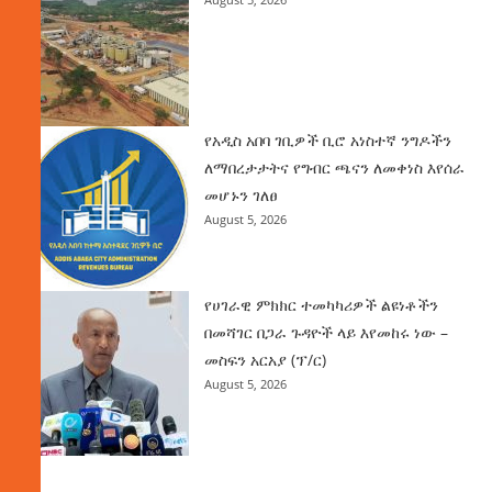
የአዲስ አበባ ገቢዎች ቢሮ አነስተኛ ንግዶችን
ለማበረታታትና የግብር ጫናን ለመቀነስ እየሰራ
መሆኑን ገለፀ
August 5, 2026
የሀገራዊ ምክክር ተመካካሪዎች ልዩነቶችን
በመሻገር በጋራ ጉዳዮች ላይ እየመከሩ ነው –
መስፍን አርአያ (ፕ/ር)
August 5, 2026