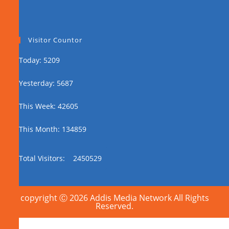
Visitor Countor
Today: 5209
Yesterday: 5687
This Week: 42605
This Month: 134859
Total Visitors:
2450529
copyright Ⓒ 2026 Addis Media Network All Rights
Reserved.