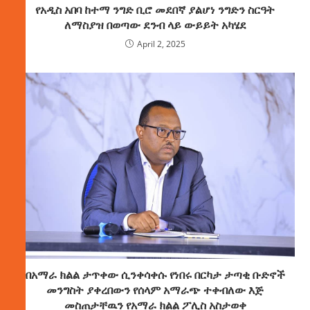
የአዲስ አበባ ከተማ ንግድ ቢሮ መደበኛ ያልሆነ ንግድን ስርዓት
ለማስያዝ በወጣው ደንብ ላይ ውይይት አካሄደ
April 2, 2025
በአማራ ክልል ታጥቀው ሲንቀሳቀሱ የነበሩ በርካታ ታጣቂ ቡድኖች
መንግስት ያቀረበውን የሰላም አማራጭ ተቀብለው እጅ
መስጠታቸዉን የአማራ ክልል ፖሊስ አስታወቀ