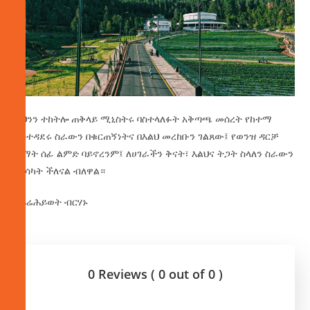
ይህንን ተከትሎ ጠቅላይ ሚኒስትሩ ባስተላለፉት አቅጣጫ መሰረት የከተማ
አስተዳደሩ ስራውን በቁርጠኝነትና በእልህ መረከቡን ገልጸው፤ የወንዝ ዳርቻ
ልማት ሰፊ ልምድ ባይኖረንም፤ ለሀገራችን ቅናት፣ እልህና ትጋት ስላለን ስራውን
ማሳካት ችለናል ብለዋል።
በፍሬሕይወት ብርሃኑ
0 Reviews ( 0 out of 0 )