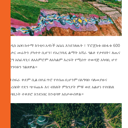
የአዲስ አበባ ከተማ ከንቲባ አዳነች አቤቤ እንደገለጹት ፣ ፕሮጀክቱ በስፋቱ 600
ሄክታር መሬትን ያካተተ ሲሆን፣ የአረንጓዴ ልማት አሻራ ጎልቶ የታየበት፣ ለጤና
እጅግ አስፈላጊና ለአእምሮም ለአካልም እረፍት የሚሰጥ ተወዳጅ አካባቢ ሆኖ
መገንባቱን ገልጸዋል።
ይህ ስፍራ ቀደም ሲል በተፈጥሮ የተሰጠ ቢሆንም በአግባቡ ባለመያዙና
በደረሰበት የደን ጭፍጨፋ እና ብክለት ምክንያት ምቹ ወደ አልሆነ የተበከለ
አካባቢነት ተቀይሮ እንደነበር ከንቲባዋ አስታውሰዋል።