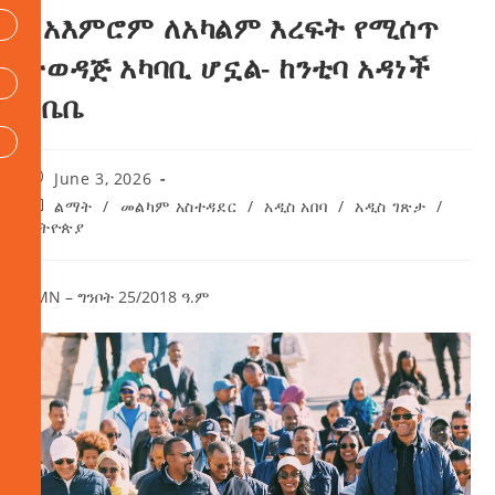
ለአእምሮም ለአካልም እረፍት የሚሰጥ
ተወዳጅ አካባቢ ሆኗል- ከንቲባ አዳነች
አቤቤ
June 3, 2026
ልማት
/
መልካም አስተዳደር
/
አዲስ አበባ
/
አዲስ ገጽታ
/
ኢትዮጵያ
AMN – ግንቦት 25/2018 ዓ.ም