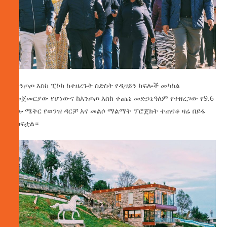
ከእንጦጦ እስከ ፒኮክ ከተዘረጉት ስድስት የዲዛይን ክፍሎች መካከል
የመጀመርያው የሆነውና ከእንጦጦ እስከ ቀጨኔ መድኃኔዓለም የተዘረጋው የ9.6
ኪሎ ሜትር የወንዝ ዳርቻ እና መልሶ ማልማት ፕሮጀክት ተጠናቆ ዛሬ በይፋ
ተከፍቷል።