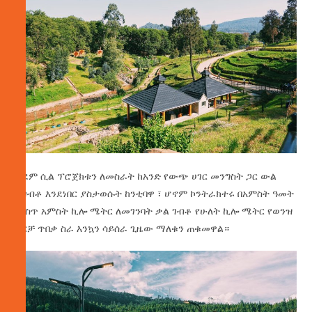
ቀደም ሲል ፕሮጀክቱን ለመስራት ከአንድ የውጭ ሀገር መንግስት ጋር ውል
ተገብቶ እንደነበር ያስታወሱት ከንቲባዋ ፣ ሆኖም ኮንትራክተሩ በአምስት ዓመት
ውስጥ አምስት ኪሎ ሜትር ለመገንባት ቃል ገብቶ የሁለት ኪሎ ሜትር የወንዝ
ዳርቻ ጥበቃ ስራ እንኳን ሳይሰራ ጊዜው ማለቁን ጠቁመዋል።