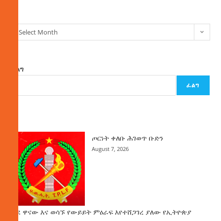
ክምችት
Select Month
ፈልግ
ፈልግ
ዜና
ጦርነት ቀለቡ ሕገወጥ ቡድን
August 7, 2026
ወደ ዋናው እና ወሳኙ የውይይት ምዕራፍ እየተሸጋገረ ያለው የኢትዮጵያ