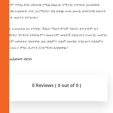
ወይም ንግግራቸው ይዘገያል የሚል በሰፊው የሚነገር የተሳሳተ አመለካከት
እንዳለ የጠቀሱት ዶ/ር ኤርሚያስ፣ ይህ አባባል ሙሉ በሙሉ ከሳይንሳዊ እውነት
የራቀ መሆኑን ይናገራሉ።
ማር የመመገብ እና የንግግር ችሎታ ማደግ ምንም ዓይነት ቀጥተኛም ሆነ
ተዘዋዋሪ ግንኙነት የላቸውም። በመሆኑም ወላጆች የሕፃናትን የመናገር መቸገር
ወይም መኮላተፍ ካስተዋሉ ወደ ሕክምና ተቋም በመሄድ ተገቢውን የሕክምና
ምርመራና ምክር ሊያገኙ እንደሚገባ አሳስበዋል።
በፍሬሕይወት ብርሃኑ
0 Reviews ( 0 out of 0 )