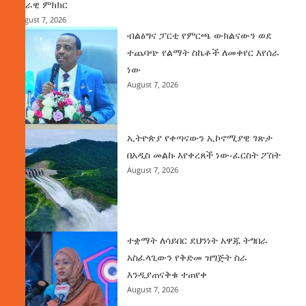
ሀገራዊ ምክክር
August 7, 2026
ብልፅግና ፓርቲ የምርጫ ውክልናውን ወደ
ተጨባጭ የልማት ስኬቶች ለመቀየር እየሰራ
ነው
August 7, 2026
ኢትዮጵያ የቀጣናውን ኢኮኖሚያዊ ገጽታ
በአዲስ መልኩ እየቀረጸች ነው-ፈርስት ፖስት
August 7, 2026
ተቋማት ለሳይበር ደህንነት አዋጁ ትግበራ
አስፈላጊውን የቅድመ ዝግጅት ስራ
እንዲያጠናቅቁ ተጠየቀ
August 7, 2026