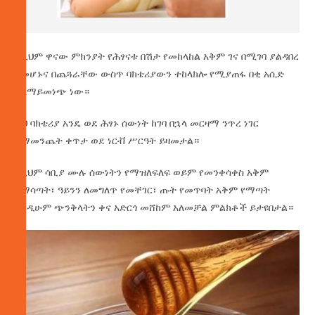
ለዚህም ዋናው ምክንያት የሕፃናቱ በሽታ የመከላከል አቅም ገና በሚገባ ያልዳበረ
በመሆኑና በጨጓራቸው ውስጥ ባክቴሪያውን ተከላክሎ የሚያጠፋ በቂ አሲድ
ስለማይመነጭ ነው።
ይህ ባክቴሪያ አንዴ ወደ ሕፃኑ ሰውነት ከገባ በኋላ መርዛማ ንጥረ ነገር
በማመንጨት ቀጥታ ወደ ነርቭ ሥርዓት ይዛመታል።
በዚህም ሳቢያ ሙሉ ሰውነትን የማዝለፍለፍ ወይም የመንቀሳቀስ አቅም
የማሳጣት፣ ዓይንን ለመግለጥ የመቸገር፣ ጡት የመጥባት አቅም የማጣት
እንዲሁም ጭንቅላትን ቀና አድርጎ መሸከም አለመቻል ምልክቶች ይታዩበታል።