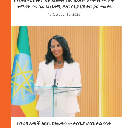
የገንዘብ ሚኒስትሩ አቶ አህመድ ሽዴ ከአለም አቀፉ የክትባቶች
ጥምረት ዋና ስራ አስፈፃሚ ዶ/ር ሳኒያ ኒሽታር ጋር ተወያዩ
October 19, 2025
ከንቲባ አዳነች አቤቤ የዘዉዲቱ መታሰቢያ ሆስፒታል የላቀ