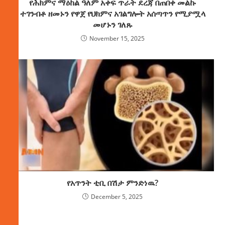
የሕክምና ማዕከል ዓለም አቀፍ ጥራት ደረጃ በጠበቀ መልኩ
ተገንብቶ ዘመኑን የዋጀ የህክምና አገልግሎት አሰጣጥን የሚያሟላ
መሆኑን ገለጹ
November 15, 2025
የአጥንት ቲቢ በሽታ ምንድነዉ?
December 5, 2025