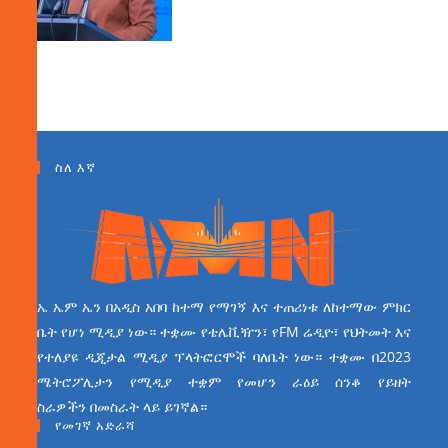
ስለ እኛ
ኤ ኤም ኤን በአዲስ አበባ ከተማ የማገኝ እና ተጠሪነቱ ለከተማው ምክር
ቤት የሆነ ሚዲያ ነው። ተቋሙ የቴሌቪዥን፣ የFM ሬዲዮ፣ የህትመት እና
የተለያዩ ዲጂታል ሚዲያ ፕላትፎርሞች ባለቤት ነው። ተቋሙ በ2023
ሜትሮፖሊታን የሚዲያ ተቋም የመሆን ራዕይ ሰንቆ የይዘት
ስራዎችን በመስራት ላይ ይገኛል።
የመገኛ አድራሻ