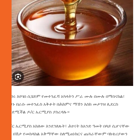
ችግሩ እየባሰ ሲሄድም የመተንፈሻ አካላትን ሥራ ሙሉ በሙሉ በማሰናከል፣
ሕፃኑ በራሱ መተንፈስ አቅቶት በሕክምና ማሽን እስከ መታገዝ ሊደርስ
እንደሚችል ዶ/ር ኤርሚያስ ያስረዳሉ።
ዶ/ር ኤርሚያስ አክለው እንደገለጹት፣ ሕፃናት ከአንድ ዓመት በላይ ሲሆናቸው
ግን በሽታ የመከላከል አቅማቸው ስለሚጠነክርና ጨጓራቸውም ባክቴሪያውን