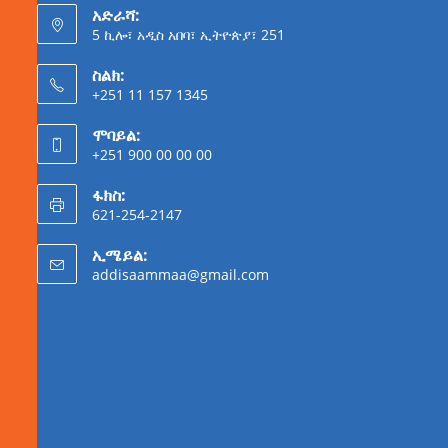
አድራሻ:
5 ኪሎ፣ አዲስ አበባ፣ ኢትዮጵያ፣ 251
ስልክ:
+251 11 157 1345
ሞባይል:
+251 900 00 00 00
ፋክስ:
621-254-2147
ኢሜይል:
addisaammaa@gmail.com