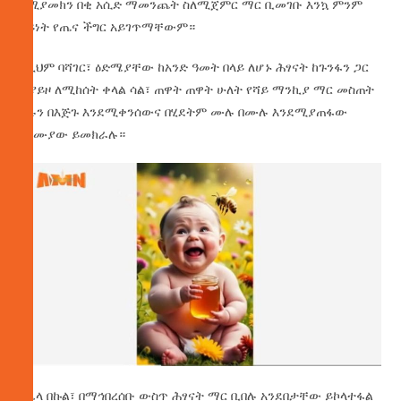
የሚያመክን በቂ አሲድ ማመንጨት ስለሚጀምር ማር ቢመገቡ እንኳ ምንም
ዓይነት የጤና ችግር አይገጥማቸውም።
ከዚህም ባሻገር፣ ዕድሜያቸው ከአንድ ዓመት በላይ ለሆኑ ሕፃናት ከጉንፋን ጋር
ተያይዞ ለሚከሰት ቀላል ሳል፣ ጠዋት ጠዋት ሁለት የሻይ ማንኪያ ማር መስጠት
ሳሉን በእጅጉ እንደሚቀንሰውና በሂደትም ሙሉ በሙሉ እንደሚያጠፋው
ባለሙያው ይመክራሉ።
በሌላ በኩል፣ በማኅበረሰቡ ውስጥ ሕፃናት ማር ቢበሉ አንደበታቸው ይኮላተፋል