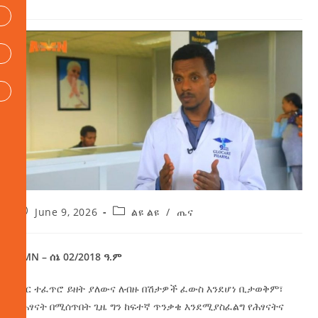
June 9, 2026
ልዩ ልዩ
/
ጤና
AMN – ሰኔ 02/2018 ዓ.ም
ማር ተፈጥሮ ይዘት ያለውና ለብዙ በሽታዎች ፈውስ እንደሆነ ቢታወቅም፣
ለሕፃናት በሚሰጥበት ጊዜ ግን ከፍተኛ ጥንቃቄ እንደሚያስፈልግ የሕፃናትና