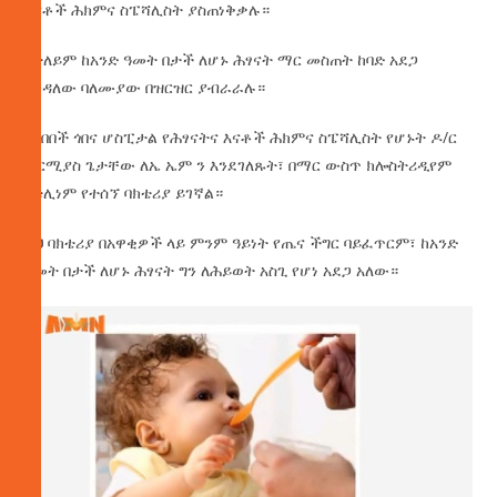
እናቶች ሕክምና ስፔሻሊስት ያስጠነቅቃሉ።
በተለይም ከአንድ ዓመት በታች ለሆኑ ሕፃናት ማር መስጠት ከባድ አደጋ
እንዳለው ባለሙያው በዝርዝር ያብራራሉ።
በአበበች ጎበና ሆስፒታል የሕፃናትና እናቶች ሕክምና ስፔሻሊስት የሆኑት ዶ/ር
ኤርሚያስ ጌታቸው ለኤ ኤም ን እንደገለጹት፣ በማር ውስጥ ክሎስትሪዲየም
ቦቱሊነም የተሰኘ ባክቴሪያ ይገኛል።
ይህ ባክቴሪያ በአዋቂዎች ላይ ምንም ዓይነት የጤና ችግር ባይፈጥርም፣ ከአንድ
ዓመት በታች ለሆኑ ሕፃናት ግን ለሕይወት አስጊ የሆነ አደጋ አለው።