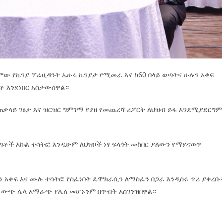
ድሞው የኬንያ ፕሬዚዳንት ኡሁሩ ኬንያታ የሚመራ እና ከ60 በላይ ወጣትና ሁሉን አቀፍ
ቶ እንደነበር አስታውሰዋል።
ጠቃላይ ገፅታ እና ዝርዝር ግምገማ የያዘ የመጨረሻ ሪፖርት ለህዝብ ይፋ እንደሚያደርግ
ጣቶች እኩል ተሳትፎ እንዲሁም ለህዝቦች ነፃ ፍላጎት መከበር ያለውን የማይናወጥ
 አቀፍ እና ሙሉ ተሳትፎ የሰፈነበት ዴሞክራሲን ለማስፈን በጋራ እንዲሰሩ ጥሪ ያቀረቡ
ራሲ ውጭ ሌላ አማራጭ የሌለ መሆኑንም በጥብቅ አስገንዝበዋል።