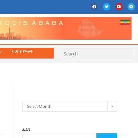
የዜና ክምችት
ክምችት
Select Month
ፈልግ