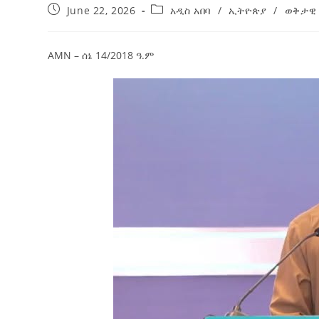
June 22, 2026
አዲስ አበባ
/
ኢትዮጵያ
/
ወቅታዊ
ብልፅግና ፓርቲ የምርጫ ውክልናውን ወደ
ተጨባጭ የልማት ስኬቶች ለመቀየር እየሰራ ነው
2ኛው የአዲስ ሚዲያ ኔትዎርክ አመራሮች እ
AMN – ሰኔ 14/2018 ዓ.ም
ሠራተኞች ስፖርት ፌስቲቫል በቴሌቪዥን ዘ
August 7, 2026
አሸናፊነት ተጠናቀቀ
August 1, 2026