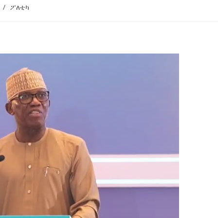
/
ፖለቲካ
ኢትዮጵያ የቀጣናውን ኢኮኖሚያዊ ገጽታ በአዲስ
አዲስ ሚዲያ ኔትዎርክ በይዘት ስራዎቹ የሀ
መልኩ እየቀረጸች ነው-ፈርስት ፖስት
ተቃውሞ የበዛበት የፊፋ አዲሱ እቅድ
ትርክትን በማረም እና የወል ትርክትን በመ
ና
ሃላፊነቱን እየተወጣ ይገኛል
August 7, 2026
July 30, 2026
ርፍ
AmnAdmin
October 17, 2025