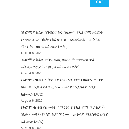
ፈልግ
ሰት
ገንባት
ዜና
በኦሮሚያ ክልል በግብርና እና በሌሎች የኢኮኖሚ ዘርፎች
የተመዘገበው ስኬት የክልሉን ገቢ አሳድጎታል – ጠቅላይ
ሚኒስትር ዐቢይ አሕመድ (ዶ/ር)
August 8, 2026
በኦሮሚያ ክልል ተስፋ ሰጪ ለውጦች ተመዝገበዋል –
ጠቅላይ ሚኒስትር ዐቢይ አሕመድ (ዶ/ር)
August 8, 2026
የኦሮሞ ህዝብ በኢትዮጵያ ሀገር ግንባታና ህልውና ውስጥ
ከፍተኛ ሚና ተጫውቷል – ጠቅላይ ሚኒስትር ዐቢይ
አሕመድ (ዶ/ር)
August 8, 2026
የኦሮሞ ሕዝብ የዘመናት የማንነትና የኢኮኖሚ ጥያቄዎች
በአሁኑ ወቅት ምላሽ እያገኙ ነው – ጠቅላይ ሚኒስትር ዐቢይ
አሕመድ (ዶ/ር)
August 8, 2026