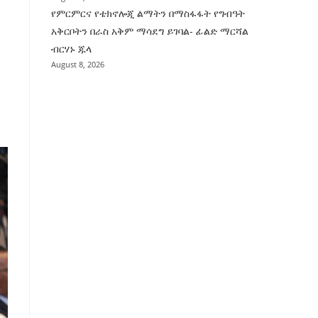
የምርምርና የቴክኖሎጂ ልማትን በማስፋፋት የግብዓት
አቅርቦትን በራስ አቅም ማሳደግ ይገባል- ፊልድ ማርሻል
ብርሃኑ ጁላ
August 8, 2026