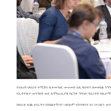
የአፍሪካ ህብረት ኮሚሽን ሊቀመንበር ሙሀመድ አሊ ዩሱፍን በመወከል ንግግ
የኢትዮጵያ መንግስት ወደ ዴሞክራሲያዊ ስርዓት ግንባታ ላደረጉት ስኬታማ
ህብረቱ አባል ሀገራትን በገለልተኝነት፣ በፍፁም ፍትሃዊነት እና ነፃ በሆነ