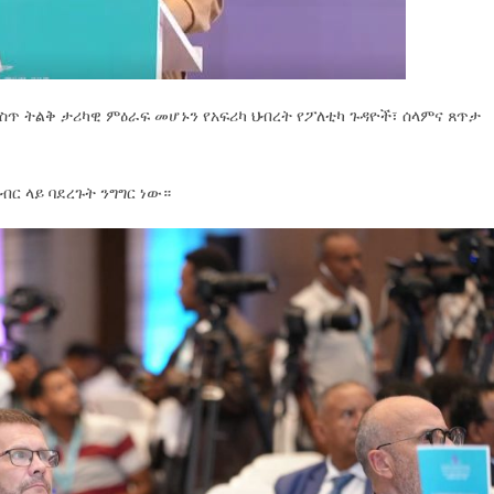
ጥ ትልቅ ታሪካዊ ምዕራፍ መሆኑን የአፍሪካ ህብረት የፖለቲካ ጉዳዮች፣ ሰላምና ጸጥታ
ር ላይ ባደረጉት ንግግር ነው።