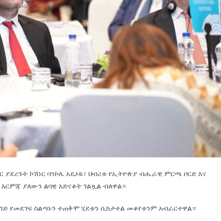
ር ያደረጉት ኮሽነር ባንኮሌ አዴኦዬ፣ ህብረቱ የኢትዮጵያ ብሔራዊ ምርጫ ቦርድ እና
 እርምጃ ያለውን ልባዊ አድናቆት ገልጿል ብለዋል።
 መንገድ የመደገፍ ስልጣኑን ተጠቅሞ ሂደቱን ሲከታተል መቆየቱንም አብራርተዋል።