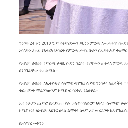
ግንቦት 24 ቀን 2018 ዓ.ም የተካሄደውን ይህንን ምርጫ ለመታዘብ፣ በቀ
አባላትን ያቀፈ የአፍሪካ ህብረት የምርጫ ታዛቢ ቡድን በኢትዮጵያ ተሰማር
የአፍሪካ ህብረት የምርጫ ታዛቢ ቡድን በሂደት የ7ኛውን ጠቅላላ ምርጫ አ
በንግግራቸው ተጠቁሟል።
የአፍሪካ ህብረት ለኢትዮጵያ ሰላማዊ ዲሞክራሲያዊ ግንባታ፣ ለሴቶችና ወ
ቁርጠኝነት ማረጋገጡንም ኮሚሽነር ባንኮሌ ገልፀዋል።
ኢትዮጵያን ጨምሮ በአህጉሪቱ ያሉ ሁሉም ባለድርሻ አካላት ሰላማዊ፣ ሁሉን
ኮሚሽነሩ፣ ለአፍሪካ አህጉር ዘላቂ ልማት፣ ሰላም እና መረጋጋት ከዴሞክ
በአስማረ መኮንን