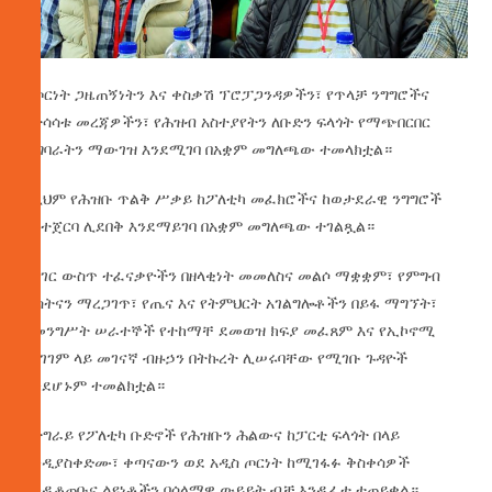
የጦርነት ጋዜጠኝነትን እና ቀስቃሽ ፕሮፓጋንዳዎችን፣ የጥላቻ ንግግሮችና
የተሳሳቱ መረጃዎችን፣ የሕዝብ አስተያየትን ለቡድን ፍላጎት የማጭበርበር
ተግባራትን ማውገዝ እንደሚገባ በአቋም መግለጫው ተመላክቷል።
በዚህም የሕዝቡ ጥልቅ ሥቃይ ከፖለቲካ መፈክሮችና ከወታደራዊ ንግግሮች
በስተጀርባ ሊደበቅ እንደማይገባ በአቋም መግለጫው ተገልጿል።
የሀገር ውስጥ ተፈናቃዮችን በዘላቂነት መመለስና መልሶ ማቋቋም፣ የምግብ
ዋስትናን ማረጋገጥ፣ የጤና እና የትምህርት አገልግሎቶችን በይፋ ማግኘት፣
የመንግሥት ሠራተኞች የተከማቸ ደመወዝ ክፍያ መፈጸም እና የኢኮኖሚ
ማገገም ላይ መገናኛ ብዙኃን በትኩረት ሊሠሩባቸው የሚገቡ ጉዳዮች
እንደሆኑም ተመልክቷል።
የትግራይ የፖለቲካ ቡድኖች የሕዝቡን ሕልውና ከፓርቲ ፍላጎት በላይ
እንዲያስቀድሙ፣ ቀጣናውን ወደ አዲስ ጦርነት ከሚገፋፉ ቅስቀሳዎች
እንዲቆጠቡና ልዩነቶችን በሰላማዊ ውይይት ብቻ እንዲፈቱ ተጠይቋል።