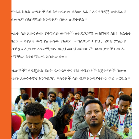
በትግራይ ክልል ወጣቶች ላይ እየተፈጸመ ያለው አፈና እና የግዳጅ ወታደራዊ
ምልመላም በአስቸኳይ እንዲቆም በጽኑ ጠይቀዋል።
የመሬት ላይ እውነታው የትግራይ ወጣቶች ለተደጋጋሚ መክሸፍና ለከፋ እልቂት
ሲዳረጉ መቆየታቸውን የጠቀሰው የአቋም መግለጫው፤ ይህ ታሪካዊ ምዕራፍ
በአስቸኳይ ሊያበቃ እንደሚገባና ለዚህ መርህ መከበርም ባለሙያዎች በሙሉ
አቅማቸው እንደሚሠሩ አስታውቋል።
የጋዜጠኞች፣ የዲጂታል ይዘት ፈጣሪዎችና የአክቲቪስቶች አጀንዳዎች በሙሉ
በሕዝቡ እውነተኛና አንገብጋቢ ፍላጎቶች ላይ ብቻ እንዲያተኩሩ ጥሪ ቀርቧል።