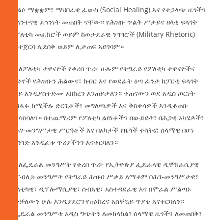
መልሶ ማቋቋም፣ ማህበራዊ ፈውስ (Social Healing) እና የተጋላጭ ዜጎችን
ሁለንተናዊ ደኅንነት መጠበቅ ናቸው። የሕዝቡ ጥልቅ ሥቃይና ዘላቂ ፍላጎት
ከፖለቲካ መፈክሮች ወይም ከወታደራዊ ንግግሮች (Military Rhetoric)
በስተጀርባ ሊደበቅ ወይም ሊታጠፍ አይገባም።
7. ለፖለቲካ ተዋናዮች የቀረበ ጥሪ፦ ሁሉም የትግራይ የፖለቲካ ተዋናዮችና
ቡድኖች የሕዝቡን ሕልውና፣ ክብር እና የወደፊት ዕጣ ፈንታ ከፓርቲ ፍላጎት
በላይ እንዲያስቀድሙ አበክረን እንጠይቃለን። ቀጠናውን ወደ አዲስ ጦርነት
ሊገፋፉ ከሚችሉ ድርጊቶች፣ መግለጫዎች እና ቅስቀሳዎች እንዲቆጠቡ
እናሳስባለን። በተጨማሪም የፖለቲካ ልዩነቶችን በውይይት፣ በሕጋዊ አካሄዶች፣
በሕገ-መንግሥታዊ ሥርዓቶች እና በአካታች የዜጎች ተሳትፎ ሰላማዊ በሆነ
መንገድ እንዲፈቱ ጥሪያችንን እናቀርባለን።
8. ለፌዴራል መንግሥት የቀረበ ጥሪ፦ የኢትዮጵያ ፌዴራላዊ ዲሞክራሲያዊ
ሪፐብሊክ መንግሥት የትግራይ ሕዝብ ሥቃይ ለማቆም በሕገ-መንግሥታዊ፣
ፖለቲካዊ፣ ዲፕሎማሲያዊ፣ ሰብአዊ፣ አስተዳደራዊ እና በሞራል ሥልጣኑ
የተቻለውን ሁሉ እንዲያደርግ የጠነከረና አስቸኳይ ጥያቄ እናቀርባለን።
የፌዴራል መንግሥቱ አዲስ ግጭትን ለመከላከል፣ ሰላማዊ ዜጎችን ለመጠበቅ፣