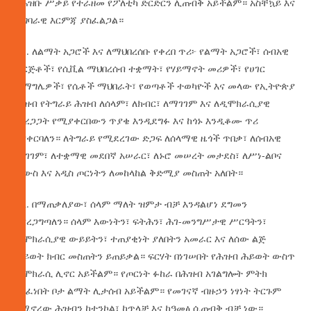
የሕዝቡ ሥቃይ የተራዘመ የፖለቲካ ድርድርን ሊጠብቅ አይችልም። አስቸኳይ እና
ተግባራዊ እርምጃ ያስፈልጋል።
11. ለልማት አጋሮች እና ለማህበረሰቡ የቀረበ ጥሪ፦ የልማት አጋሮች፣ ሰብአዊ
ድርጅቶች፣ የሲቪል ማህበረሰብ ተቋማት፣ የሃይማኖት መሪዎች፣ የሀገር
ሽማግሌዎች፣ የሴቶች ማህበራት፣ የወጣቶች ተወካዮች እና መላው የኢትዮጵያ
ሕዝብ የትግራይ ሕዝብ ለሰላም፣ ለክብር፣ ለማገገም እና ለዲሞክራሲያዊ
መረጋጋት የሚያቀርበውን ጥያቄ እንዲደግፉ እና ከጎኑ እንዲቆሙ ጥሪ
እናቀርባለን። ለትግራይ የሚደረገው ድጋፍ ለሰላማዊ ዜጎች ጥበቃ፣ ለሰብአዊ
ማገገም፣ ለተቋማዊ መደበኛ አሠራር፣ ለኑሮ መሠረት መታደስ፣ ለሥነ-ልቦና
ፈውስ እና አዲስ ጦርነትን ለመከላከል ቅድሚያ መስጠት አለበት።
12. በማጠቃለያው፣ ሰላም ማለት ዝምታ ብቻ እንዳልሆነ ደግመን
እናረጋግጣለን። ሰላም እውነትን፣ ፍትሕን፣ ሕገ-መንግሥታዊ ሥርዓትን፣
ዲሞክራሲያዊ ውይይትን፣ ተጠያቂነት ያለበትን አመራር እና ለሰው ልጅ
ሕይወት ክብር መስጠትን ይጠይቃል። ፍርሃት በነገሠበት የሕዝብ ሕይወት ውስጥ
ዲሞክራሲ ሊኖር አይችልም። የጦርነት ፉከራ በሕዝብ አገልግሎት ምትክ
በሰፈነበት ቦታ ልማት ሊታሰብ አይችልም። የመገናኛ ብዙኃን ነፃነት ትርጉም
የሚኖረው ሕዝብን ከተንኮል፣ ከጥላቻ እና ከዓመፅ ሲጠብቅ ብቻ ነው።