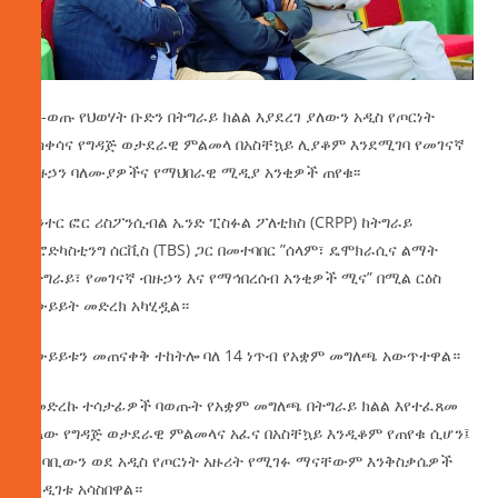
ህገ-ወጡ የህወሃት ቡድን በትግራይ ክልል እያደረገ ያለውን አዲስ የጦርነት
ቅስቀሳና የግዳጅ ወታደራዊ ምልመላ በአስቸኳይ ሊያቆም እንደሚገባ የመገናኛ
ብዙኃን ባለሙያዎችና የማህበራዊ ሚዲያ አንቂዎች ጠየቁ፡፡
ሴንተር ፎር ሪስፖንሲብል ኤንድ ፒስፉል ፖለቲክስ (CRPP) ከትግራይ
ብሮድካስቲንግ ሰርቪስ (TBS) ጋር በመተባበር ”ሰላም፣ ዴሞክራሲና ልማት
በትግራይ፣ የመገናኛ ብዙኃን እና የማኅበረሰብ አንቂዎች ሚና” በሚል ርዕስ
የውይይት መድረክ አካሂዷል።
የውይይቱን መጠናቀቅ ተከትሎ ባለ 14 ነጥብ የአቋም መግለጫ አውጥተዋል።
የመድረኩ ተሳታፊዎች ባወጡት የአቋም መግለጫ በትግራይ ክልል እየተፈጸመ
ያለው የግዳጅ ወታደራዊ ምልመላና አፈና በአስቸኳይ እንዲቆም የጠየቁ ሲሆን፤
አካባቢውን ወደ አዲስ የጦርነት አዙሪት የሚገፉ ማናቸውም እንቅስቃሴዎች
እንዲገቱ አሳስበዋል።