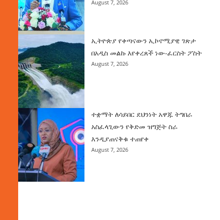
August 7, 2026
ኢትዮጵያ የቀጣናውን ኢኮኖሚያዊ ገጽታ
በአዲስ መልኩ እየቀረጸች ነው-ፈርስት ፖስት
August 7, 2026
ተቋማት ለሳይበር ደህንነት አዋጁ ትግበራ
አስፈላጊውን የቅድመ ዝግጅት ስራ
እንዲያጠናቅቁ ተጠየቀ
August 7, 2026