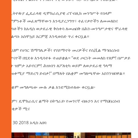
የኢትዮጵያ ፌዴራላዊ ዲሞክራሲያዊ ሪፐብሊክ መንግሥት የሰላም
ስምምነቶች መፈጸማቸውን እንዲያረጋግጥ፣ ተፈናቃዮችን ለመመለስና
ወጣቶችን ከአዲስ ወታደራዊ ቅስቀሳ ለመጠበቅ በሕገ-መንግሥታዊና ሞራላዊ
ሥልጣኑ አስቸኳይ እርምጃ እንዲወስድ ጥሪ ቀርቧል።
ለዚህም የሀገር ሽማግሌዎች፣ የሃይማኖት መሪዎችና የሲቪል ማኅበረሰብ
ተዋናዮች በሂደቱ እንዲሳተፉ ተጠይቋል። “ወደ ጦርነት መመለስ የለም! በሥቃይ
ፊት ዝምታ አይኖርም! ሕዝብን ለፖለቲካ ወይም ለወታደራዊ ዓላማ
መጠቀሚያ ማድረግ ይብቃ!” በማለት በአቋም መግለጫቸው አስገንዝበዋል።
የአቋም መግለጫው ሙሉ ቃል እንደሚከተለው ቀርቧል፦
ሰላም፣ ዴሞክራሲና ልማት በትግራይ፡ የመገናኛ ብዙኃን እና የማህበረሰብ
አንቂዎች ሚና
ሰኔ 30 2018 አዲስ አበባ