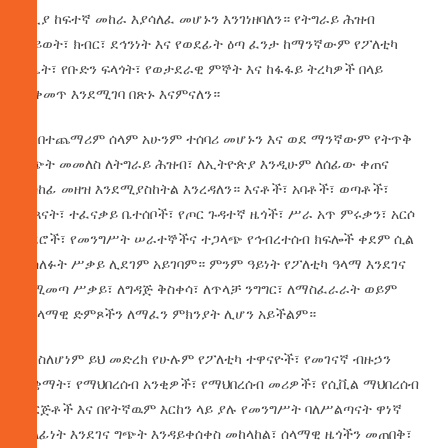
ሳቢያ ከፍተኛ መከራ እያሳለፈ መሆኑን እንገነዘባለን። የትግራይ ሕዝብ
ሕይወት፣ ክብር፣ ደኅንነት እና የወደፊት ዕጣ ፈንታ ከማንኛውም የፖለቲካ
ስሌት፣ የቡድን ፍላጎት፣ የወታደራዊ ምኞት እና ከፋፋይ ትረካዎች በላይ
ሊቀመጥ እንደሚገባ በጽኑ እናምናለን።
3. በተጨማሪም ሰላም አሁንም ተሰባሪ መሆኑን እና ወደ ማንኛውም የትጥቅ
ግጭት መመለስ ለትግራይ ሕዝብ፣ ለኢትዮጵያ እንዲሁም ለሰፊው ቀጠና
አስከፊ መዘዝ እንደሚያስከትል እንረዳለን። እናቶች፣ አባቶች፣ ወጣቶች፣
ሕጻናት፣ ተፈናቃይ ቤተሰቦች፣ የጦር ጉዳተኛ ዜጎች፣ ሥራ አጥ ምሩቃን፣ አርሶ
አደሮች፣ የመንግሥት ሠራተኞችና ተጋላጭ የኅብረተሰብ ክፍሎች ቀደም ሲል
ያሳለፉት ሥቃይ ሊደገም አይገባም። ምንም ዓይነት የፖለቲካ ዓላማ እንደገና
ለሚመጣ ሥቃይ፣ ለግዳጅ ቅስቀሳ፣ ለጥላቻ ንግግር፣ ለማስፈራራት ወይም
የሰላማዊ ድምጾችን ለማፈን ምክንያት ሊሆን አይችልም።
4. ስለሆነም ይህ መድረክ የሁሉም የፖለቲካ ተዋናዮች፣ የመገናኛ ብዙኃን
ተቋማት፣ የማህበረሰብ አንቂዎች፣ የማህበረሰብ መሪዎች፣ የሲቪል ማህበረሰብ
ድርጅቶች እና በየትኛዉም እርከን ላይ ያሉ የመንግሥት ባለሥልጣናት ዋነኛ
ኃላፊነት እንደገና ግጭት እንዳይቀሰቀስ መከላከል፣ ሰላማዊ ዜጎችን መጠበቅ፣