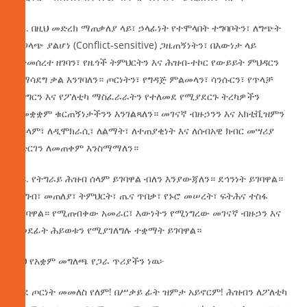
13. በዚህ መድረክ ማጠቃለያ ላይ፣ ኃላፊነት የተሞላበት ተግባቦትን፣ ለግጭት
ተጋላጭ ያልሆነ (Conflict-sensitive) ጋዜጠኝነትን፣ በእውነታ ላይ
የተመሰረተ ዘገባን፣ የዜጎች ትምህርትን እና ሕዝብ-ተኮር የውይይት ምህዳርን
ለማሳደግ ቃል እንገባለን። ጦርነትን፣ የግዳጅ ምልመላን፣ ሳንሱርን፣ የጥላቻ
ንግግርን እና የፖለቲካ ማስፈራራትን የተለመደ የሚያደርጉ ትረካዎችን
ለመቋቋም ቁርጠኝነታችንን እንገልጻለን። መገናኛ ብዙኃንን እና አክቲቪዝምን
ለሰላም፣ ለዲሞክራሲ፣ ለልማት፣ ለተጠያቂነት እና ለሰብአዊ ክብር መሣሪያ
አድርገን ለመጠቀም እንስማማለን።
14. የትግራይ ሕዝብ ሰላም ይገባዋል ብለን እንያውጃለን። ደኅንነት ይገባዋል።
ምግብ፣ መጠለያ፣ ትምህርት፣ ጤና ጥበቃ፣ የኑሮ መሠረት፣ ፍትሕና ተስፋ
ይገባዋል። የሚጠብቀው አመራር፣ እውነትን የሚነግረው መገናኛ ብዙኃን እና
የወደፊት ሕይወቱን የሚያገለግሉ ተቋማት ይገባዋል።
ይህ የአቋም መግለጫ የጋራ ጥሪያችን ነዉ፦
ወደ ጦርነት መመለስ የለም! በሥቃይ ፊት ዝምታ አይኖርም! ሕዝብን ለፖለቲካ