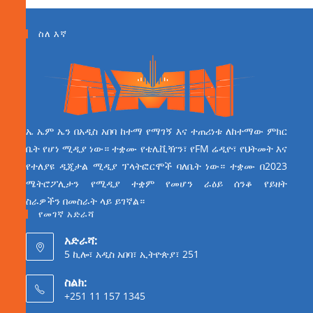
ስለ እኛ
ኤ ኤም ኤን በአዲስ አበባ ከተማ የማገኝ እና ተጠሪነቱ ለከተማው ምክር
ቤት የሆነ ሚዲያ ነው። ተቋሙ የቴሌቪዥን፣ የFM ሬዲዮ፣ የህትመት እና
የተለያዩ ዲጂታል ሚዲያ ፕላትፎርሞች ባለቤት ነው። ተቋሙ በ2023
ሜትሮፖሊታን የሚዲያ ተቋም የመሆን ራዕይ ሰንቆ የይዘት
ስራዎችን በመስራት ላይ ይገኛል።
የመገኛ አድራሻ
አድራሻ:
5 ኪሎ፣ አዲስ አበባ፣ ኢትዮጵያ፣ 251
ስልክ:
+251 11 157 1345