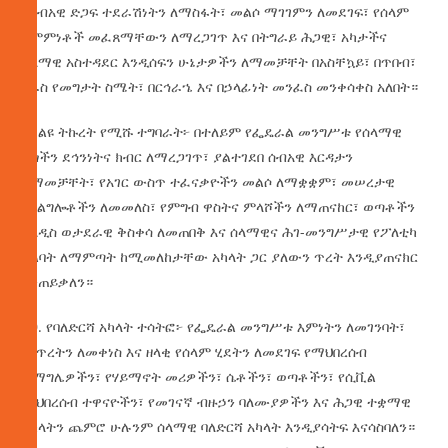
የሰብአዊ ድጋፍ ተደራሽነትን ለማስፋት፣ መልሶ ማገገምን ለመደገፍ፣ የሰላም
ስምምነቶች መፈጸማቸውን ለማረጋገጥ እና በትግራይ ሕጋዊ፣ አካታችና
ሰላማዊ አስተዳደር እንዲሰፍን ሁኔታዎችን ለማመቻቸት በአስቸኳይ፣ በጥበብ፣
በራስ የመግታት ስሜት፣ በርኅራኄ እና በኃላፊነት መንፈስ መንቀሳቀስ አለበት።
9. ልዩ ትኩረት የሚሹ ተግባራት፦ በተለይም የፌዴራል መንግሥቱ የሰላማዊ
ዜጎችን ደኅንነትና ክብር ለማረጋገጥ፣ ያልተገደበ ሰብአዊ እርዳታን
ለማመቻቸት፣ የአገር ውስጥ ተፈናቃዮችን መልሶ ለማቋቋም፣ መሠረታዊ
አገልግሎቶችን ለመመለስ፣ የምግብ ዋስትና ምላሾችን ለማጠናከር፣ ወጣቶችን
ከአዲስ ወታደራዊ ቅስቀሳ ለመጠበቅ እና ሰላማዊና ሕገ-መንግሥታዊ የፖለቲካ
እልባት ለማምጣት ከሚመለከታቸው አካላት ጋር ያለውን ጥረት እንዲያጠናክር
እንጠይቃለን።
10. የባለድርሻ አካላት ተሳትፎ፦ የፌዴራል መንግሥቱ እምነትን ለመገንባት፣
ውጥረትን ለመቀነስ እና ዘላቂ የሰላም ሂደትን ለመደገፍ የማህበረሰብ
ሽማግሌዎችን፣ የሃይማኖት መሪዎችን፣ ሴቶችን፣ ወጣቶችን፣ የሲቪል
ማህበረሰብ ተዋናዮችን፣ የመገናኛ ብዙኃን ባለሙያዎችን እና ሕጋዊ ተቋማዊ
አካላትን ጨምሮ ሁሉንም ሰላማዊ ባለድርሻ አካላት እንዲያሳትፍ እናሳስባለን።