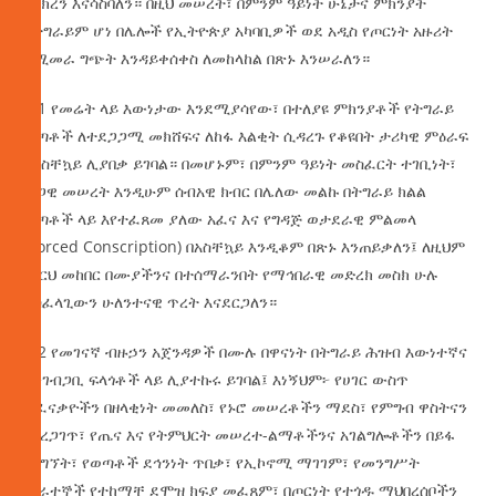
አበክረን እናሳስባለን። በዚህ መሠረት፣ በምንም ዓይነት ሁኔታና ምክንያት
በትግራይም ሆነ በሌሎች የኢትዮጵያ አካባቢዎች ወደ አዲስ የጦርነት አዙሪት
የሚመራ ግጭት እንዳይቀሰቀስ ለመከላከል በጽኑ እንሠራለን።
6.1 የመሬት ላይ እውነታው እንደሚያሳየው፣ በተለያዩ ምክንያቶች የትግራይ
ወጣቶች ለተደጋጋሚ መክሸፍና ለከፋ እልቂት ሲዳረጉ የቆዩበት ታሪካዊ ምዕራፍ
በአስቸኳይ ሊያበቃ ይገባል። በመሆኑም፣ በምንም ዓይነት መስፈርት ተገቢነት፣
ሕጋዊ መሠረት እንዲሁም ሰብአዊ ክብር በሌለው መልኩ በትግራይ ክልል
ወጣቶች ላይ እየተፈጸመ ያለው አፈና እና የግዳጅ ወታደራዊ ምልመላ
(Forced Conscription) በአስቸኳይ እንዲቆም በጽኑ እንጠይቃለን፤ ለዚህም
መርህ መከበር በሙያችንና በተሰማራንበት የማኅበራዊ መድረክ መስክ ሁሉ
አስፈላጊውን ሁለንተናዊ ጥረት እናደርጋለን።
6.2 የመገናኛ ብዙኃን አጀንዳዎች በሙሉ በዋናነት በትግራይ ሕዝብ እውነተኛና
አንገብጋቢ ፍላጎቶች ላይ ሊያተኩሩ ይገባል፤ እነኝህም፦ የሀገር ውስጥ
ተፈናቃዮችን በዘላቂነት መመለስ፣ የኑሮ መሠረቶችን ማደስ፣ የምግብ ዋስትናን
ማረጋገጥ፣ የጤና እና የትምህርት መሠረተ-ልማቶችንና አገልግሎቶችን በይፋ
ማግኘት፣ የወጣቶች ደኅንነት ጥበቃ፣ የኢኮኖሚ ማገገም፣ የመንግሥት
ሠራተኞች የተከማቸ ደሞዝ ክፍያ መፈጸም፣ በጦርነት የተጎዱ ማህበረሰቦችን