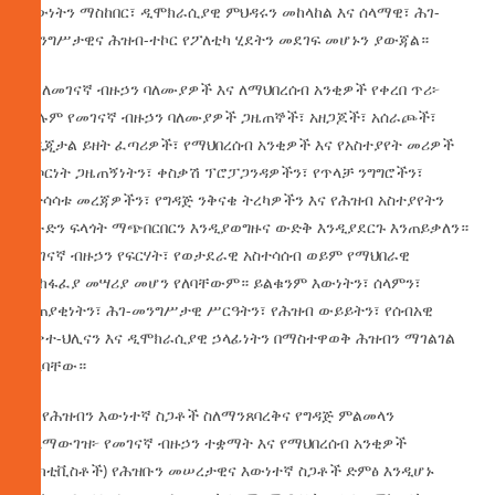
እውነትን ማስከበር፣ ዲሞክራሲያዊ ምህዳሩን መከላከል እና ሰላማዊ፣ ሕገ-
መንግሥታዊና ሕዝብ-ተኮር የፖለቲካ ሂደትን መደገፍ መሆኑን ያውጃል።
5. ለመገናኛ ብዙኃን ባለሙያዎች እና ለማህበረሰብ አንቂዎች የቀረበ ጥሪ፦
ሁሉም የመገናኛ ብዙኃን ባለሙያዎች ጋዜጠኞች፣ አዘጋጆች፣ አሰራጮች፣
የዲጂታል ይዘት ፈጣሪዎች፣ የማህበረሰብ አንቂዎች እና የአስተያየት መሪዎች
የጦርነት ጋዜጠኝነትን፣ ቀስቃሽ ፕሮፓጋንዳዎችን፣ የጥላቻ ንግግሮችን፣
የተሳሳቱ መረጃዎችን፣ የግዳጅ ንቅናቄ ትረካዎችን እና የሕዝብ አስተያየትን
ለቡድን ፍላጎት ማጭበርበርን እንዲያወግዙና ውድቅ እንዲያደርጉ እንጠይቃለን።
መገናኛ ብዙኃን የፍርሃት፣ የወታደራዊ አስተሳሰብ ወይም የማህበራዊ
መከፋፈያ መሣሪያ መሆን የለባቸውም። ይልቁንም እውነትን፣ ሰላምን፣
ተጠያቂነትን፣ ሕገ-መንግሥታዊ ሥርዓትን፣ የሕዝብ ውይይትን፣ የሰብአዊ
ንቃተ-ህሊናን እና ዲሞክራሲያዊ ኃላፊነትን በማስተዋወቅ ሕዝብን ማገልገል
አለባቸው።
6. የሕዝብን እውነተኛ ስጋቶች ስለማንጸባረቅና የግዳጅ ምልመላን
ስለማውገዝ፦ የመገናኛ ብዙኃን ተቋማት እና የማህበረሰብ አንቂዎች
(አክቲቪስቶች) የሕዝቡን መሠረታዊና እውነተኛ ስጋቶች ድምፅ እንዲሆኑ