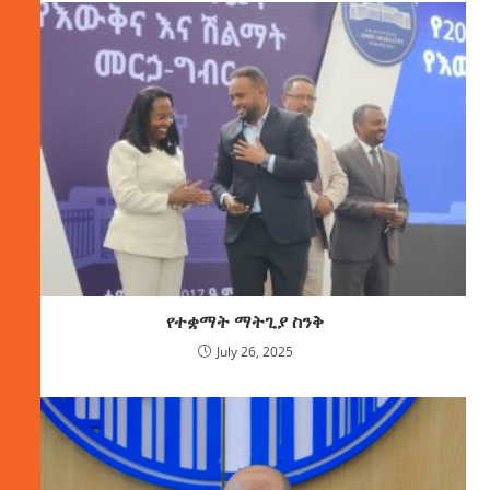
የተቋማት ማትጊያ ስንቅ
July 26, 2025