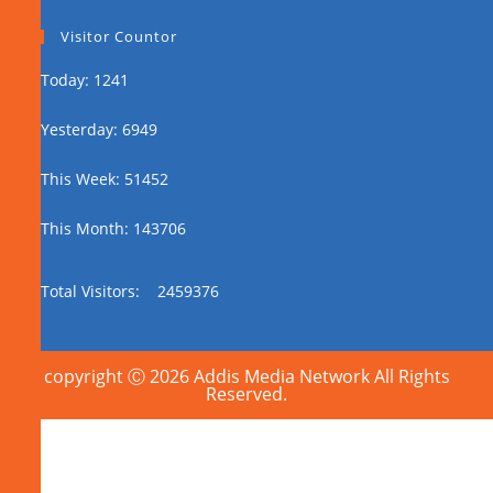
Visitor Countor
Today: 1241
Yesterday: 6949
This Week: 51452
This Month: 143706
Total Visitors:
2459376
copyright Ⓒ 2026 Addis Media Network All Rights
Reserved.