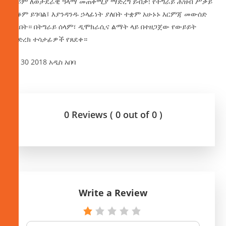
ወይም ለወታደራዊ ዓላማ መጠቀሚያ ማድረግ ይብቃ! የትግራይ ሕዝብ ሥቃይ
ሊቆም ይገባል፤ እያንዳንዱ ኃላፊነት ያለበት ተቋም አሁኑኑ እርምጃ መውሰድ
አለበት። በትግራይ ሰላም፣ ዲሞክራሲና ልማት ላይ በተዘጋጀው የውይይት
መድረክ ተሳታፊዎች የጸደቀ።
ሰኔ 30 2018 አዲስ አበባ
0 Reviews ( 0 out of 0 )
Write a Review