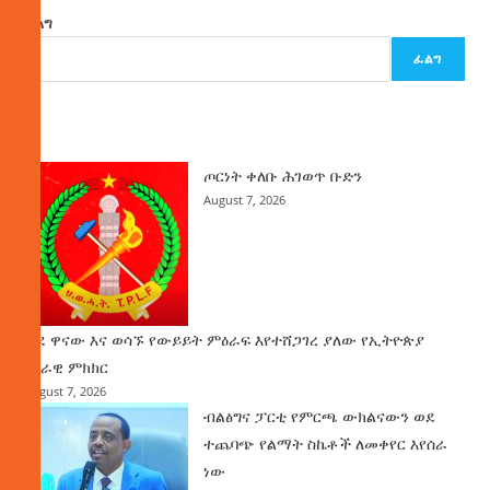
ፈልግ
ፈልግ
ዜና
ጦርነት ቀለቡ ሕገወጥ ቡድን
August 7, 2026
ወደ ዋናው እና ወሳኙ የውይይት ምዕራፍ እየተሸጋገረ ያለው የኢትዮጵያ
ሀገራዊ ምክክር
August 7, 2026
ብልፅግና ፓርቲ የምርጫ ውክልናውን ወደ
ተጨባጭ የልማት ስኬቶች ለመቀየር እየሰራ
ነው