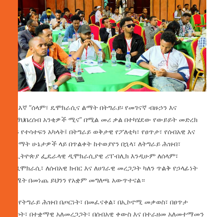
1. እኛ “ሰላም፣ ዴሞክራሲና ልማት በትግራይ፡ የመገናኛ ብዙኃን እና
የማህበረሰብ አንቂዎች ሚና” በሚል መሪ ቃል በተካሄደው የውይይት መድረክ
ላይ የተሳተፍን አካላት፤ በትግራይ ወቅታዊ የፖለቲካ፣ የፀጥታ፣ የሰብአዊ እና
የልማት ሁኔታዎች ላይ በጥልቀት ከተወያየን በኋላ፣ ለትግራይ ሕዝብ፣
ለኢትዮጵያ ፌዴራላዊ ዲሞክራሲያዊ ሪፐብሊክ እንዲሁም ለሰላም፣
ለዲሞክራሲ፣ ለሰብአዊ ክብር እና ለሀገራዊ መረጋጋት ካለን ጥልቅ የኃላፊነት
ስሜት በመነጨ ይህንን የአቋም መግለጫ አውጥተናል።
2. የትግራይ ሕዝብ በጦርነት፣ በመፈናቀል፣ በኢኮኖሚ መቃወስ፣ በፀጥታ
እጦት፣ በተቋማዊ አለመረጋጋት፣ በሰብአዊ ቀውስ እና በተራዘመ አለመተማመን