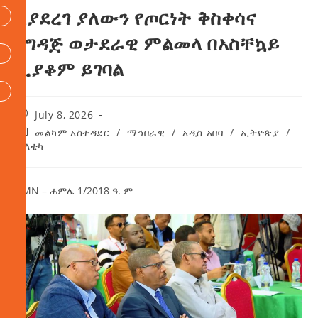
እያደረገ ያለውን የጦርነት ቅስቀሳና
የግዳጅ ወታደራዊ ምልመላ በአስቸኳይ
ሊያቆም ይገባል
July 8, 2026
መልካም አስተዳደር
/
ማኅበራዊ
/
አዲስ አበባ
/
ኢትዮጵያ
/
ፖለቲካ
AMN – ሐምሌ 1/2018 ዓ. ም