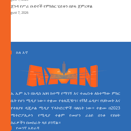
የአጀንዳ የሥራ ቡድኖች የምክክር ሂደቱን በይፋ ጀምረዋል
August 7, 2026
ስለ እኛ
ኤ ኤም ኤን በአዲስ አበባ ከተማ የማገኝ እና ተጠሪነቱ ለከተማው ምክር
ቤት የሆነ ሚዲያ ነው። ተቋሙ የቴሌቪዥን፣ የFM ሬዲዮ፣ የህትመት እና
የተለያዩ ዲጂታል ሚዲያ ፕላትፎርሞች ባለቤት ነው። ተቋሙ በ2023
ሜትሮፖሊታን የሚዲያ ተቋም የመሆን ራዕይ ሰንቆ የይዘት
ስራዎችን በመስራት ላይ ይገኛል።
የመገኛ አድራሻ