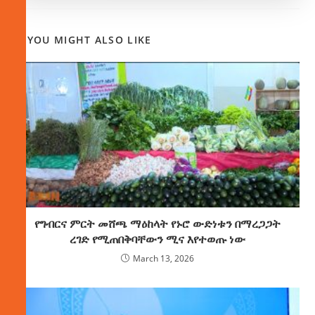
YOU MIGHT ALSO LIKE
የግብርና ምርት መሸጫ ማዕከላት የኑሮ ውድነቱን በማረጋጋት
ረገድ የሚጠበቅባቸውን ሚና እየተወጡ ነው
March 13, 2026