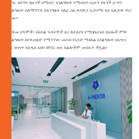
የሀገር ዕድገት ለዜጎች በሚሰጥ አገልግሎት የሚወሰን ሲሆን የዜጎች ፈጣን
አገልግሎት አለማግኘት ከእንግልት ባለፈ በኢትዮጵያ ኢኮኖሚ ላይ አሉታዊ ጫና
አለው፡፡
ለአቅመ ደካሞች፣ ለአካል ጉዳተኞች እና ለተለያዩ የማህበረሰብ ክፍሎች ምቹ
አገልግሎት እየቀረበበት የሚገኘው መሶብ የአንድ ማዕከል አገልግሎት በአጭር
ጊዜ ውስጥ ከአዲስ አበባ ባሻገር ወደ ክልሎችም መስፋት ችሏል፡፡