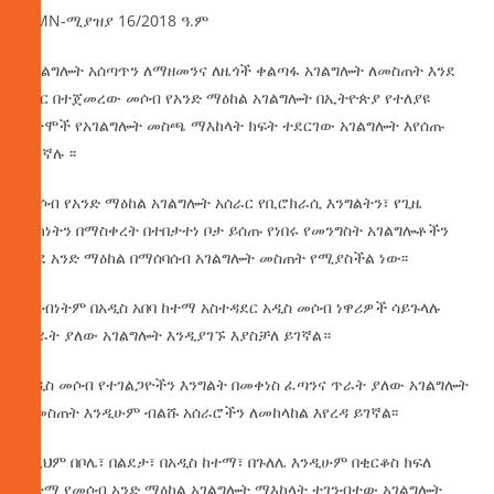
AMN-ሚያዝያ 16/2018 ዓ.ም
አገልግሎት አሰጣጥን ለማዘመንና ለዜጎች ቀልጣፋ አገልግሎት ለመስጠት እንደ
ሃገር በተጀመረው መሶብ የአንድ ማዕከል አገልግሎት በኢትዮጵያ የተለያዩ
ከተሞች የአገልግሎት መስጫ ማእከላት ክፍት ተደርገው አገልግሎት እየሰጡ
ይገኛሉ ፡፡
መሶብ የአንድ ማዕከል አገልግሎት አሰራር የቢሮክራሲ እንግልትን፣ የጊዜ
ብክነትን በማስቀረት በተበታተነ ቦታ ይሰጡ የነበሩ የመንግስት አገልግሎቶችን
ወደ አንድ ማዕከል በማሰባሰብ አገልግሎት መስጠት የሚያስችል ነው፡፡
ለአብነትም በአዲስ አበባ ከተማ አስተዳደር አዲስ መሶብ ነዋሪዎች ሳይጉላሉ
ጥራት ያለው አገልግሎት እንዲያገኙ እያስቻለ ይገኛል።
አዲስ መሶብ የተገልጋዮችን እንግልት በመቀነስ ፈጣንና ጥራት ያለው አገልግሎት
ለመስጠት እንዲሁም ብልሹ አሰራሮችን ለመከላከል እየረዳ ይገኛል፡፡
በዚህም በቦሌ፣ በልደታ፣ በአዲስ ከተማ፣ በጉለሌ እንዲሁም በቂርቆስ ክፍለ
ከተማ የመሶብ አንድ ማዕከል አገልግሎት ማእከላት ተገንብተው አገልግሎት