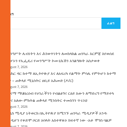
ፈልግ
ፈልግ
ዜና
መንግሥት ሌብነትን እና ሕገወጥነትን ለመከላከል ጠንካራ እርምጃ እየወሰደ
መሆኑን የኢፌዴሪ የመንግሥት ኮሙኒኬሽን አገልግሎት አስታወቀ
August 7, 2026
የባሕር ዳር ከተማ ለኢትዮጵያ እና ለአፍሪካ የልማት ምሳሌ የምትሆን ከተማ
ነች – ጠቅላይ ሚኒስትር ዐቢይ አሕመድ (ዶ/ር)
August 7, 2026
ጤናማ ማህበረሰብ የሀገራችንን የብልፅግና ርዕይ እውን ለማድረግ የማይተካ
ሚና አለው-ምክትል ጠቅላይ ሚንስትር ተመስገን ጥሩነህ
August 7, 2026
አዲስ ሚዲያ ኔትወርክ በኢትዮጵያ ከሚገኙ ጠንካራ ሚዲያዎች አንዱ
እንዲሆን የቀድሞ ቦርድ አባላት አስተዋጽኦ ከፍተኛ ነው -አቶ ሞገስ ባልቻ
August 7, 2026