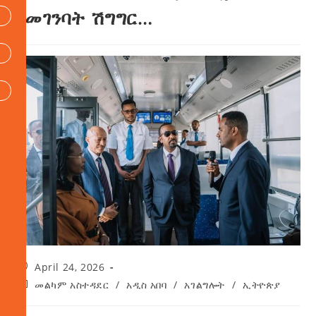
የመገንባት ሽግግር…
April 24, 2026
መልካም አስተዳደር
/
አዲስ አበባ
/
አገልግሎት
/
ኢትዮጵያ