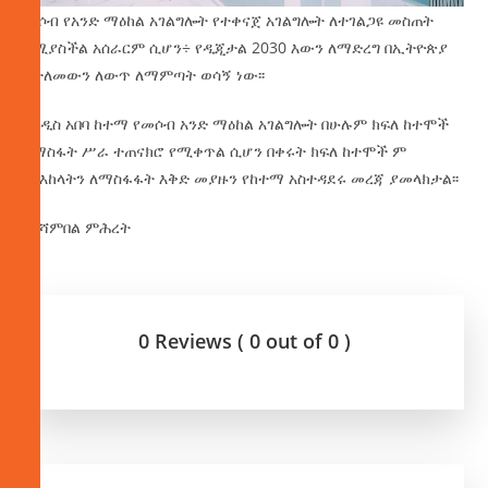
መሶብ የአንድ ማዕከል አገልግሎት የተቀናጀ አገልግሎት ለተገልጋዩ መስጠት
የሚያስችል አሰራርም ሲሆን÷ የዲጂታል 2030 እውን ለማድረግ በኢትዮጵያ
የታለመውን ለውጥ ለማምጣት ወሳኝ ነው፡፡
በአዲስ አበባ ከተማ የመሶብ አንድ ማዕከል አገልግሎት በሁሉም ክፍለ ከተሞች
የማስፋት ሥራ ተጠናክሮ የሚቀጥል ሲሆን በቀሩት ክፍለ ከተሞች ም
ማእከላትን ለማስፋፋት እቅድ መያዙን የከተማ አስተዳደሩ መረጃ ያመላክታል፡፡
በየሻምበል ምሕረት
0 Reviews ( 0 out of 0 )