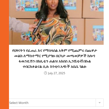
የህፃናትን የፈጠራ እና የማሰላሰል አቅም የሚጨምሩ በጨዋታ
መልክ ለማስተማር የሚያግዙ በርካታ መጫወቻዎች ከሎጎ
ፋዉንዴሽን በክሊቲን ሐልዝ አክሰስ ኢንሼቲቭ በኩል
ተበርክቶልናል ሲሉ ከንቲባ አዳነች አቤቤ ገልፁ
July 27, 2025
ክምችት
Select Month