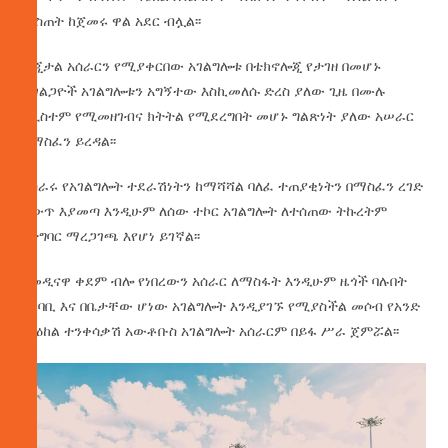
መስጠት ከጀመሩ ዋል አደር ብሏል፡፡
ዲጂታል አሰራርን የሚያቀርበው አገልግሎቱ በቴክኖሎጂ የታገዘ በመሆኑ
ተገልጋዮች አገልግሎቱን አግኝተው እስኪመለሱ ድረስ ያለው ጊዜ በሙሉ
በሲስተም የሚመዘገብና ክትትል የሚደረግበት መሆኑ ግልጽነት ያለው አሠራር
ለማስፈን ይረዳል፡፡
አሰራሩ የአገልግሎት ተደራሽነትን ከማሻሻል ባለፈ ተጠያቂነትን በማስፈን ረገድ
ለውጥ እያመጣ እንዲሁም ለሰው ተኮር አገልግሎት ለተሰጠው ትኩረትም
የተግባር ማረጋገጫ እየሆነ ይገኛል፡፡
በመዲናዋ ቀደም ብሎ የነበረውን አሰራር ለማስፋት እንዲሁም ዜጎች ባሉበት
አካባቢ እና በቤታቸው ሆነው አገልግሎት እንዲያገኙ የሚያስችል መሶብ የአንድ
ማዕከል ተንቀሳቃሽ አውቶቡስ አገልግሎት አሰራርም በይፋ ሥራ ጀምሯል፡፡