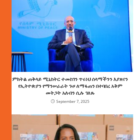
ምክትል ጠቅላይ ሚኒስትር ተመስገን ጥሩነህ ሰላማችንን እያጸናን
የኢትዮጵያን የማንሠራራት ጉዞ ለማፋጠን በተባበረ አቅም
መትጋት አለብን ሲሉ ገለጹ
September 7, 2025