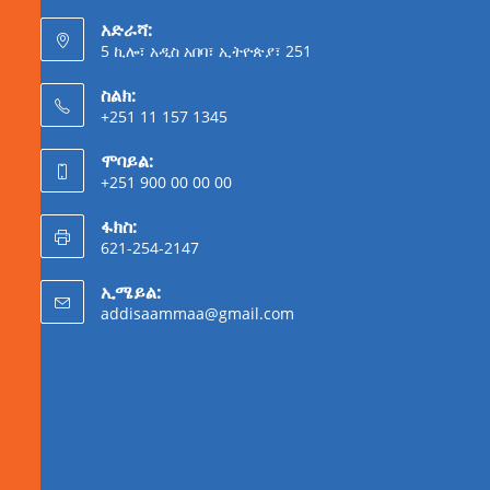
አድራሻ:
5 ኪሎ፣ አዲስ አበባ፣ ኢትዮጵያ፣ 251
ስልክ:
+251 11 157 1345
ሞባይል:
+251 900 00 00 00
ፋክስ:
621-254-2147
ኢሜይል:
addisaammaa@gmail.com