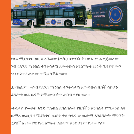
ጠቅላይ ሚኒስትር ዐቢይ አሕመድ (ዶ/ር) በተገኙበት በይፋ ሥራ የጀመረው
መሶብ የአንድ ማዕከል ተንቀሳቃሽ አውቶቡስ አገልግሎት ዜጎች ጊዜያቸውን
በአግባቡ እንዲጠቀሙ የሚያስችል ነው፡፡
ከዚህ ባለፈም መሶብ የአንድ ማዕከል ተንቀሳቃሽ አውቶቡስ ዜጎች ሳይሆኑ
አገልግሎቱ ወደ ዜጎች የሚመጣበትን ሐሳብ የያዘ ነው ፡፡
ተንቀሳቃሽ የመሶብ አንድ ማዕከል አግልግሎት የዜጎችን እንግልት የሚቀንስ እና
ተጨማሪ ወጪን የሚያስቀር ሲሆን ቀልጣፋና ውጤታማ አገልግሎት ማግኘት
የሚያስችል ዘመናዊ የአገልግሎት አሰጣጥ እንደሆነም ይታመናል፡፡