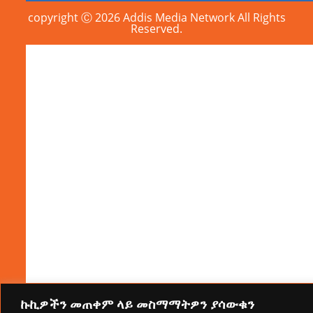
copyright Ⓒ 2026 Addis Media Network All Rights
Reserved.
ኩኪዎችን መጠቀም ላይ መስማማትዎን ያሳውቁን