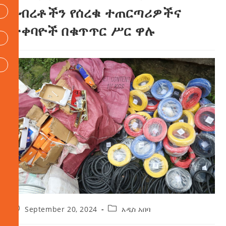
ንብረቶችን የሰረቁ ተጠርጣሪዎችና
ተቀባዮች በቁጥጥር ሥር ዋሉ
September 20, 2024
አዲስ አበባ