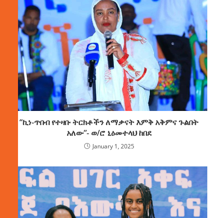
“ኪነ-ጥበብ የተዛቡ ትርክቶችን ለማቃናት እምቅ አቅምና ጉልበት
አለው”- ወ/ሮ ኒዕመተላህ ከበደ
January 1, 2025