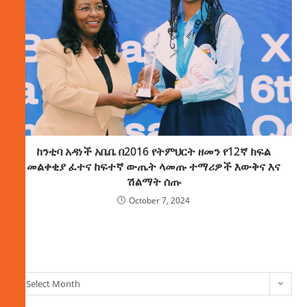
ከንቲባ አዳነች አቤቤ በ2016 የትምህርት ዘመን የ12ኛ ክፍል
መልቀቂያ ፈተና ከፍተኛ ውጤት ላመጡ ተማሪዎች እውቅና እና
ሽልማት ሰጡ
October 7, 2024
ክምችት
Select Month