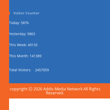
Visitor Countor
Today: 5876
Yesterday: 5863
This Week: 49135
This Month: 141389
Total Visitors:
2457059
copyright Ⓒ 2026 Addis Media Network All Rights
Reserved.