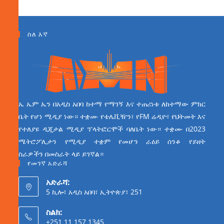
ስለ እኛ
ኤ ኤም ኤን በአዲስ አበባ ከተማ የማገኝ እና ተጠሪነቱ ለከተማው ምክር
ቤት የሆነ ሚዲያ ነው። ተቋሙ የቴሌቪዥን፣ የFM ሬዲዮ፣ የህትመት እና
የተለያዩ ዲጂታል ሚዲያ ፕላትፎርሞች ባለቤት ነው። ተቋሙ በ2023
ሜትሮፖሊታን የሚዲያ ተቋም የመሆን ራዕይ ሰንቆ የይዘት
ስራዎችን በመስራት ላይ ይገኛል።
የመገኛ አድራሻ
አድራሻ:
5 ኪሎ፣ አዲስ አበባ፣ ኢትዮጵያ፣ 251
ስልክ:
+251 11 157 1345