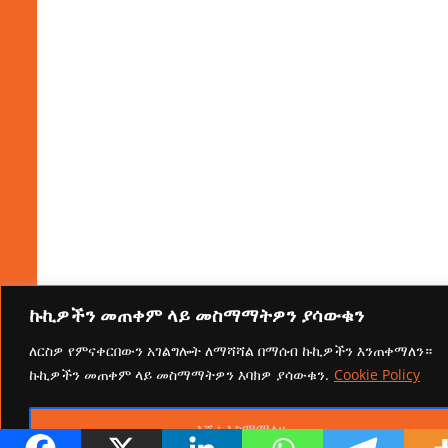
ኩኪዎችን መጠቀም ላይ መስማማትዎን ያሳውቁን
ለርስዎ የምናቀርበውን አገልግሎት ለማሻሻል በማሰብ ኩኪዎችን እንጠቀማለን።
ኩኪዎችን መጠቀም ላይ መስማማትዎን እባክዎ ያሳውቁን.
Cookie Policy
እሺ፤ እስማማለሁ