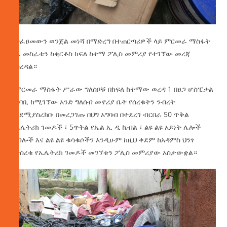
የተፈፀመውን ወንጀል መነሻ በማድረግ በተጠርጣሪዎች ላይ ምርመራ ማስፋት
ስራ መስራቱን ከቂርቆስ ክፍለ ከተማ ፖሊስ መምሪያ የተገኘው መረጃ
ያስረዳል።
በምርመራ ማስፋት ሥራው ግለሰቦቹ በክፍለ ከተማው ወረዳ 1 በፀጋ ሆስፒታል
አካባቢ ከሚገኘው አንድ ግለሰብ መኖሪያ ቤት የሰረቁትን ንብረት
እንደሚያስረክቡ በመረጋገጡ በህግ አግባብ በተደረገ ብርበራ 50 ጥቅል
የኤሌትሪክ ገመዶች ፣ 5ጥቅል የኤል ኢ ዲ ኬብል ፣ ልዩ ልዩ አይነት ሌሎች
ኬብሎች እና ልዩ ልዩ ቁሳቁሶችን እንዲሁም ከዚህ ቀደም ከአዳምስ ህንፃ
የተሰረቁ የኤሌትሪክ ገመዶች መገኘቱን ፖሊስ መምሪያው አስታውቋል።