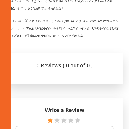
የተፈፀመባቸው ተቋማት ቂርቆስ ክፍለ ከተማ ፖሊስ መምሪያ በመቅረብ
ንብረታቸውን እንዲለዩ ጥሪ ተላልፏል።
የሌባ ተቀባዮች ላይ እየተወሰደ ያለው ህጋዊ እርምጃ ተጠናክሮ እንደሚቀጥል
ያስታወቀው ፖሊስ ህብረተሰቡ ጥቆማና መረጃ በመስጠት እንዲተባበር የአዲስ
አበባ ፖሊስ በማህበራዊ ትስስር ገፁ ጥሪ አስተላልፏል።
0 Reviews ( 0 out of 0 )
Write a Review