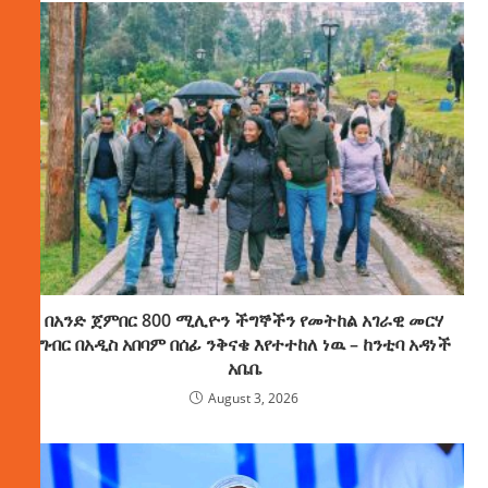
በአንድ ጀምበር 800 ሚሊዮን ችግኞችን የመትከል አገራዊ መርሃ
ግብር በአዲስ አበባም በሰፊ ንቅናቄ እየተተከለ ነዉ – ከንቲባ አዳነች
አቤቤ
August 3, 2026