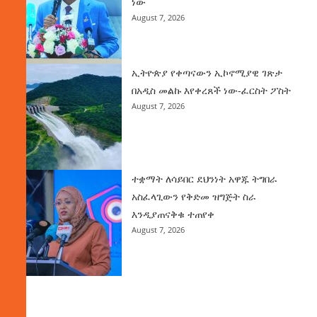
ነው
August 7, 2026
ኢትዮጵያ የቀጣናውን ኢኮኖሚያዊ ገጽታ
በአዲስ መልኩ እየቀረጸች ነው-ፈርስት ፖስት
August 7, 2026
ተቋማት ለሳይበር ደህንነት አዋጁ ትግበራ
አስፈላጊውን የቅድመ ዝግጅት ስራ
እንዲያጠናቅቁ ተጠየቀ
August 7, 2026