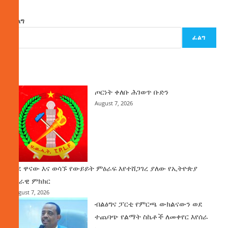
ፈልግ
ፈልግ
ዜና
ጦርነት ቀለቡ ሕገወጥ ቡድን
August 7, 2026
ወደ ዋናው እና ወሳኙ የውይይት ምዕራፍ እየተሸጋገረ ያለው የኢትዮጵያ
ሀገራዊ ምክክር
August 7, 2026
ብልፅግና ፓርቲ የምርጫ ውክልናውን ወደ
ተጨባጭ የልማት ስኬቶች ለመቀየር እየሰራ