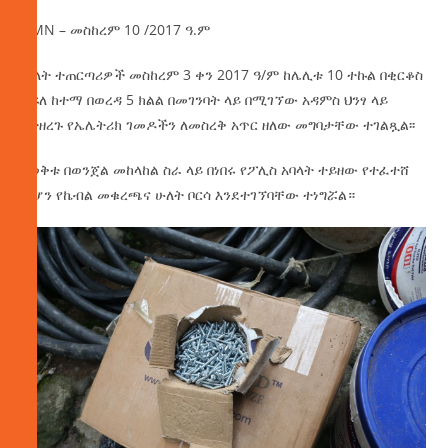
AMN – መስከረም 10 /2017 ዓ.ም
ሁለት ተጠርጣሪዎች መስከረም 3 ቀን 2017 ዓ/ም ከሌሊቱ 10 ተኩል በቂርቆስ
ክፍለ ከተማ በወረዳ 5 ክልል በመገንባት ላይ በሚገኘው አዳምስ ህንፃ ላይ
የተዘረጉ የኤሌትሪክ ገመዶችን ለመስረቅ አጥር ዘለው መግባታቸው ተገልጿል፡፡
በወቅቱ
በወንጀል መከላከል ስራ ላይ በነበሩ የፖሊስ አባላት ተይዘው የተፈተሸ
ሲሆን የኬብል መቁረጫና ሁለት ቦርሳ እንደተገኘባቸው ተነግሯል።