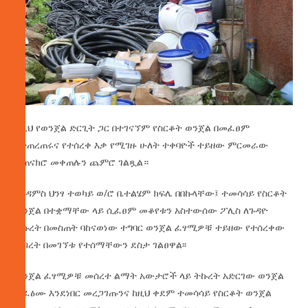
ከዚህ የወንጀል ድርጊት ጋር በተገናኘም የስርቆት ወንጀል በመፈፀም
የተጠረጠሩና የተሰረቀ እቃ የሚገዙ ሁለት ተቀባዮች ተይዘው ምርመራው
ተጠናክሮ መቀጠሉን ጨምሮ ገልጿል።
የአዳምስ ህንፃ ተወካይ ወ/ሮ ቤተልሄም ክፍሌ በበኩላቸው፤ ተመሳሳይ የስርቆት
ወንጀል በተቋማቸው ላይ ሲፈፀም መቆየቱን አስተውሰው ፖሊስ ለጉዳዮ
ትኩረት በመስጠት ባከናወነው ተግባር ወንጀል ፈፃሚዎቹ ተይዘው የተሰረቀው
ንብረት በመገኘቱ የተሰማቸውን ደስታ ገልፀዋል፡፡
ወንጀል ፈፃሚዎቹ መሰረተ ልማት አውታሮች ላይ ትኩረት አድርገው ወንጀል
ሲፈፅሙ እንደነበር መረጋገጡንና ከዚህ ቀደም ተመሳሳይ የስርቆት ወንጀል