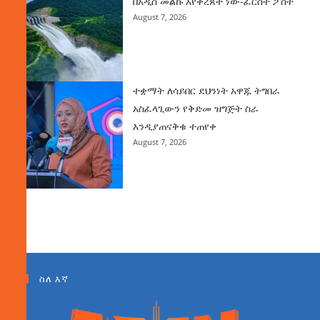
በአዲስ መልኩ እየቀረጸች ነው-ፈርስት ፖስት
August 7, 2026
ተቋማት ለሳይበር ደህንነት አዋጁ ትግበራ
አስፈላጊውን የቅድመ ዝግጅት ስራ
እንዲያጠናቅቁ ተጠየቀ
August 7, 2026
ስለ እኛ