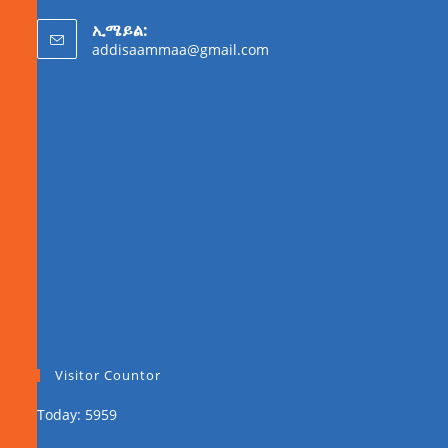
ኢሜይል:
addisaammaa@gmail.com
Visitor Countor
Today: 5959