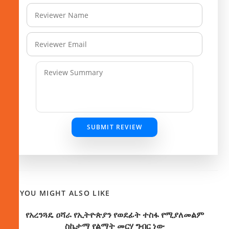
SUBMIT REVIEW
YOU MIGHT ALSO LIKE
የአረንጓዴ ዐሻራ የኢትዮጵያን የወደፊት ተስፋ የሚያለመልም
ስኬታማ የልማት መርሃ ግብር ነው