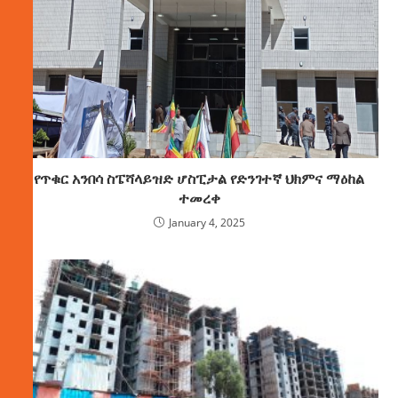
የጥቁር አንበሳ ስፔሻላይዝድ ሆስፒታል የድንገተኛ ህክምና ማዕከል
ተመረቀ
January 4, 2025