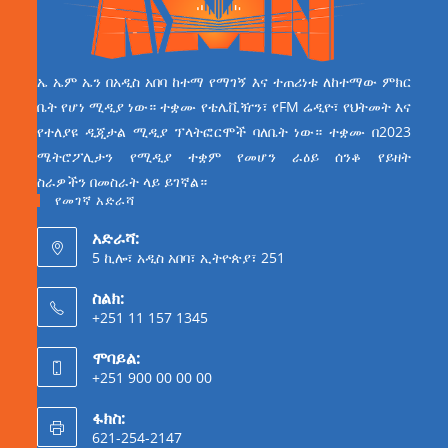
ኤ ኤም ኤን በአዲስ አበባ ከተማ የማገኝ እና ተጠሪነቱ ለከተማው ምክር
ቤት የሆነ ሚዲያ ነው። ተቋሙ የቴሌቪዥን፣ የFM ሬዲዮ፣ የህትመት እና
የተለያዩ ዲጂታል ሚዲያ ፕላትፎርሞች ባለቤት ነው። ተቋሙ በ2023
ሜትሮፖሊታን የሚዲያ ተቋም የመሆን ራዕይ ሰንቆ የይዘት
ስራዎችን በመስራት ላይ ይገኛል።
የመገኛ አድራሻ
አድራሻ:
5 ኪሎ፣ አዲስ አበባ፣ ኢትዮጵያ፣ 251
ስልክ:
+251 11 157 1345
ሞባይል:
+251 900 00 00 00
ፋክስ:
621-254-2147