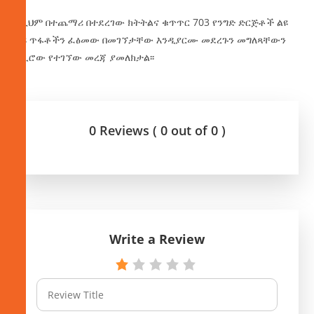
ከዚህም በተጨማሪ በተደረገው ክትትልና ቁጥጥር 703 የንግድ ድርጅቶች ልዩ
ልዩ ጥፋቶችን ፈፅመው በመገኘታቸው እንዲያርሙ መደረጉን መግለጻቸውን
ከቢሮው የተገኘው መረጃ ያመለክታል፡፡
0 Reviews ( 0 out of 0 )
Write a Review