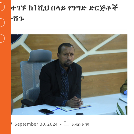
የተገኙ ከ1ሺህ በላይ የንግድ ድርጅቶች
ታሸጉ
September 30, 2024
አዲስ አበባ