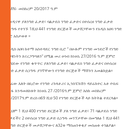
AMN- መስከረም 20/2017 ዓ.ም
በመዲናዋ ያለንግድ ፈቃድ፣ ባልታደሰ ንግድ ፈቃድና በተሰረዘ ንግድ ፈቃድ
ሲነግዱ የተገኙ 1ሺህ 441 የንግድ ድርጅቶች መታሸጋቸውን የአዲስ አበባ ንግድ
ቢሮ አስታወቀ ፡፡
የአዲስ
አበባ ከተማ አስተዳደር ንግድ ቢሮ “ በሁሉም የንግድ መንደሮች የነግድ
ህጋዊነትን እናረጋግጣለን” በሚል መሪ ሀሳብ ከነሀሴ 27/2016 ዓ.ም ጀምሮ
ባካሄደው የንግድ ቁጥጥር ያለንግድ ፈቃድ፣ ባልታደሰ ንግድ ፈቃድና በተሰረዘ
ንግድ ፈቃድ ሲነግዱ ያገኛቸውን የንግድ ድርጅቶች ማሸጉን አመልክቷል፡፡
በዛሬው እለት በቢሮው የንግድ ሪጉላቶሪና ኢንስፔክሽን ዳይሬክተር አቶ ዮሴፍ
አሰፋ እንዳመለከቱት ከነሀሴ 27 /2016ዓ.ም ጀምሮ እስከ መስከረም
18/2017ዓ.ም ድረስ በ69 ሺህ 50 የንግድ ድርጅቶች ላይ ክትትል ተደርጓል፡፡
በዚህም 1 ሺህ 400 የንግድ ድርጅቶች ያለ ንግድ ፈቃድ፣ 71 ባልታደሰ ንግድ
ፈቃደችና 2 በተሰረዘ ንግድ ፈቃድ ሲነግዱ መገኘታቸው በመግለፅ 1 ሺህ 441
የንግድ ድርጅቶች መታሸጋቸውና ለ32ቱ ማስጠንቀቂያ መሰጠቱ ተገልፆል፡፡