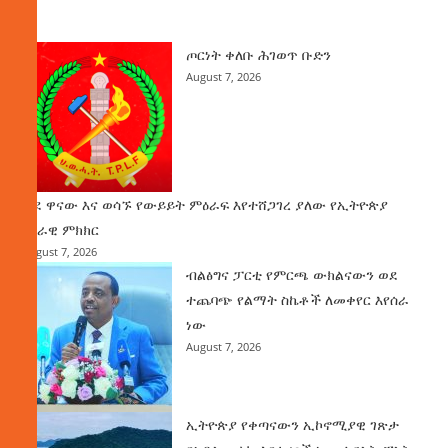
ዜና
ጦርነት ቀለቡ ሕገወጥ ቡድን
August 7, 2026
ወደ ዋናው እና ወሳኙ የውይይት ምዕራፍ እየተሸጋገረ ያለው የኢትዮጵያ
ሀገራዊ ምክክር
August 7, 2026
ብልፅግና ፓርቲ የምርጫ ውክልናውን ወደ
ተጨባጭ የልማት ስኬቶች ለመቀየር እየሰራ
ነው
August 7, 2026
ኢትዮጵያ የቀጣናውን ኢኮኖሚያዊ ገጽታ