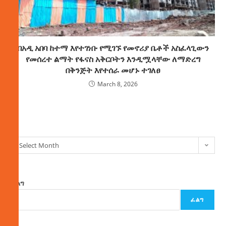
በአዲ አበባ ከተማ እየተገነቡ የሚገኙ የመኖሪያ ቤቶች አስፈላጊውን
የመሰረተ ልማት የፋናስ አቅርቦትን እንዲሟላቸው ለማድረግ
በቅንጅት እየተሰራ መሆኑ ተገለፀ
March 8, 2026
ክምችት
Select Month
ፈልግ
ፈልግ