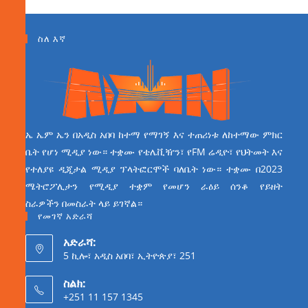
ስለ እኛ
ኤ ኤም ኤን በአዲስ አበባ ከተማ የማገኝ እና ተጠሪነቱ ለከተማው ምክር
ቤት የሆነ ሚዲያ ነው። ተቋሙ የቴሌቪዥን፣ የFM ሬዲዮ፣ የህትመት እና
የተለያዩ ዲጂታል ሚዲያ ፕላትፎርሞች ባለቤት ነው። ተቋሙ በ2023
ሜትሮፖሊታን የሚዲያ ተቋም የመሆን ራዕይ ሰንቆ የይዘት
ስራዎችን በመስራት ላይ ይገኛል።
የመገኛ አድራሻ
አድራሻ:
5 ኪሎ፣ አዲስ አበባ፣ ኢትዮጵያ፣ 251
ስልክ:
+251 11 157 1345