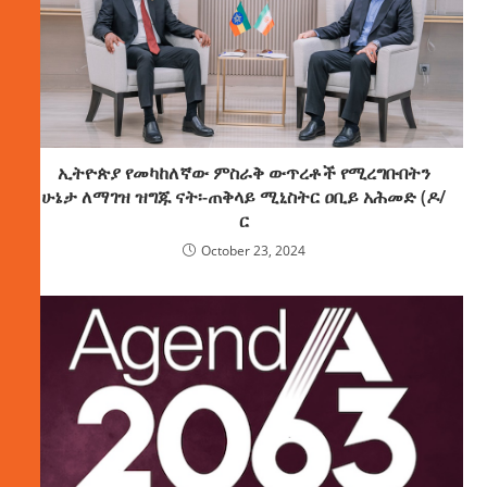
ኢትዮጵያ የመካከለኛው ምስራቅ ውጥረቶች የሚረግቡበትን
ሁኔታ ለማገዝ ዝግጁ ናት፡-ጠቅላይ ሚኒስትር ዐቢይ አሕመድ (ዶ/
ር
October 23, 2024