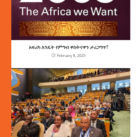
አፍሪካ እንዴት የምግብ ዋስትናዋን ታረጋግጥ?
February 8, 2025