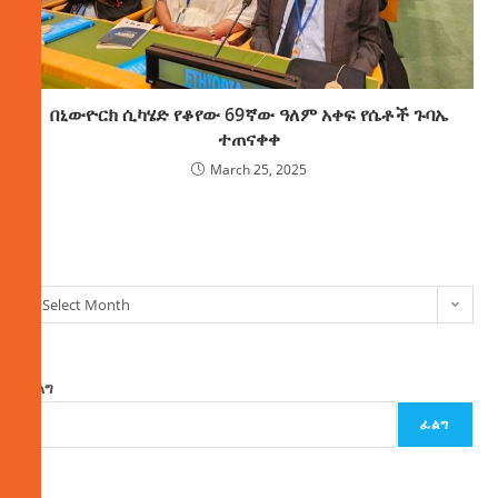
በኒውዮርክ ሲካሄድ የቆየው 69ኛው ዓለም አቀፍ የሴቶች ጉባኤ
ተጠናቀቀ
March 25, 2025
ክምችት
Select Month
ፈልግ
ፈልግ