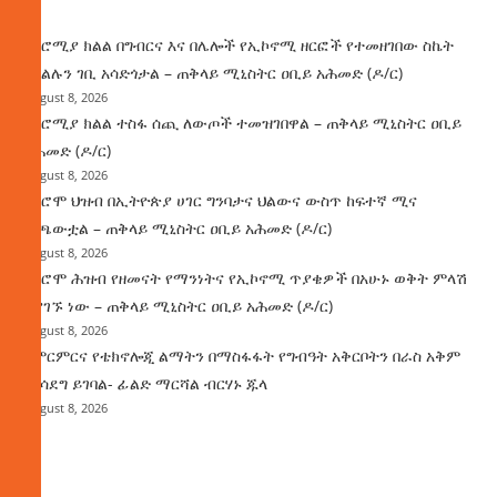
ዜና
በኦሮሚያ ክልል በግብርና እና በሌሎች የኢኮኖሚ ዘርፎች የተመዘገበው ስኬት
የክልሉን ገቢ አሳድጎታል – ጠቅላይ ሚኒስትር ዐቢይ አሕመድ (ዶ/ር)
August 8, 2026
በኦሮሚያ ክልል ተስፋ ሰጪ ለውጦች ተመዝገበዋል – ጠቅላይ ሚኒስትር ዐቢይ
አሕመድ (ዶ/ር)
August 8, 2026
የኦሮሞ ህዝብ በኢትዮጵያ ሀገር ግንባታና ህልውና ውስጥ ከፍተኛ ሚና
ተጫውቷል – ጠቅላይ ሚኒስትር ዐቢይ አሕመድ (ዶ/ር)
August 8, 2026
የኦሮሞ ሕዝብ የዘመናት የማንነትና የኢኮኖሚ ጥያቄዎች በአሁኑ ወቅት ምላሽ
እያገኙ ነው – ጠቅላይ ሚኒስትር ዐቢይ አሕመድ (ዶ/ር)
August 8, 2026
የምርምርና የቴክኖሎጂ ልማትን በማስፋፋት የግብዓት አቅርቦትን በራስ አቅም
ማሳደግ ይገባል- ፊልድ ማርሻል ብርሃኑ ጁላ
August 8, 2026