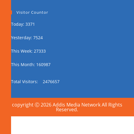
Visitor Countor
Today: 3371
Yesterday: 7524
This Week: 27333
This Month: 160987
Total Visitors:
2476657
copyright Ⓒ 2026 Addis Media Network All Rights
Reserved.