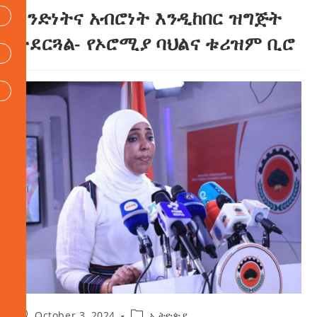
አንድነትና አብሮነት እንዲከበር ዝግጅት
ተደርጓል- የኦሮሚያ ባህልና ቱሪዝም ቢሮ
October 3, 2024
ኢትዮጵያ