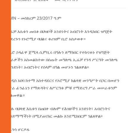
AMN – መስከረም 23/2017 ዓ.ም
ኢሬቻ እሴቱን ጠብቆ በህዝቦች አንድነትና አብሮነት እንዲከበር ዝግጅት
መደረጉን የኦሮሚያ ባህልና ቱሪዝም ቢሮ አስታወቀ።
የቢሮ
ኃላፊዋ ጀሚላ ሲምቢሩ በዓሉን ለማክበር የተከናወኑ የዝግጅት
ሥራዎችን አስመልክተው በሰጡት መግለጫ ኢሬቻ የገዳ ሥርዓት መገለጫ
የአንድነት፣ አብሮነትና የሰላም በዓል መሆኑን ገልጸዋል፡፡
የአዲስ አበባ ከተማ አስተዳደርና የኦሮሚያ ክልላዊ መንግሥት በጋር በመሆን
የሆራ ፊንፊኔን የማጽዳትና ለሥርዓቱ ምቹ የማድረግ ሥራ መሠራቱንም
ጠቁመዋል።
በዓሉ ባህላዊ እሴቱን በጠበቀ ብሎም የሕዝቦችን አንድነት፣ አብሮነትና
ወንድማማችነት በሚያጠናክር መልኩ እንደሚከበርም ገልጸዋል፡፡
በሌንሳ ሆርዶፋ