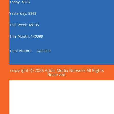
Today: 4875
Yesterday: 5863
This Week: 48135
This Month: 140389
Total Visitors:
2456059
copyright Ⓒ 2026 Addis Media Network All Rights
Reserved.