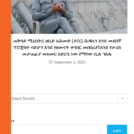
ጠቅላይ ሚኒስትር ዐቢይ አሕመድ (ዶ/ር) ሕዳሴን እንደ መደበኛ
ፕሮጀክት ሳይሆን እንደ የዘመናት ቀንበር መስበሪያ፤እንደ የታሪክ
መታጠፊያ መስመር አድርጌ ነው የማየው ሲሉ ገለጹ
September 2, 2025
ክምችት
Select Month
ፈልግ
ፈልግ