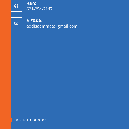
ፋክስ:
621-254-2147
ኢሜይል:
addisaammaa@gmail.com
Visitor Countor