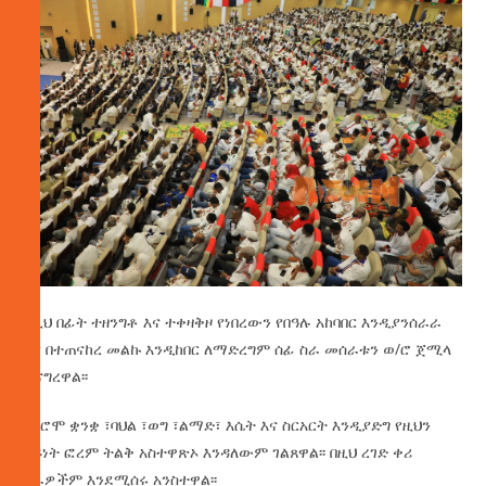
ከዚህ በፊት ተዘንግቶ እና ተቀዛቅዞ የነበረውን የበዓሉ አከባበር እንዲያንሰራራ
እና በተጠናከረ መልኩ እንዲከበር ለማድረግም ሰፊ ስራ መሰራቱን ወ/ሮ ጀሚላ
ተናግረዋል፡፡
የኦሮሞ ቋንቋ ፣ባህል ፣ወግ ፣ልማድ፣ እሴት እና ስርአርት እንዲያድግ የዚህን
ዓይነት ፎረም ትልቅ አስተዋጽኦ እንዳለውም ገልጸዋል፡፡ በዚህ ረገድ ቀሪ
ስራዎችም እንደሚሰሩ አንስተዋል፡፡