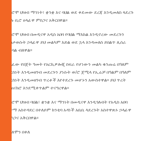
የኦሮሞ ህዝብ ማንነት፣ ቋንቋ እና ባህል ወደ ቀደመው ደረጃ እንዲመለስ ላደረጉ
ሁሉ ቢሮ ሀላፊዋ ምስጋና አቅርበዋል፡፡
የኦሮሞ ህዝብ በመዲናዋ አዲስ አበባ የባህል ማእከል እንዲኖረው መደረጉን
ያስታወሱት ኃላፊዋ ይህ መልካም እድል ወደ ኋላ እንዳመለስ ይበልጥ ሊሰራ
ይገባል ብለዋል፡፡
ባለፈው የበጀት ዓመት የአርኪዎሎጂ ስፍራ የሆነውን መልካ ቁንጡሬ በዓለም
ቅርስነት እንዲመዘገብ መደረጉን ያነሱት ወ/ሮ ጀሚላ የኢሬቻ በዓልም በዓለም
ቅርስነት እንዲመዘገብ ጥረቶች እየተደረጉ መሆኑን አውስተዋል፡፡ ይህ ጥረት
ተጠናክሮ እንደሚቀጥልም ተናግረዋል፡፡
የኦሮሞ ህዝብ ባህል፣ ቋንቋ እና ማንነት በመዲናዋ እንዲጎለብት የአዲስ አበባ
ከተማ አስተዳደር በተለይም ከንቲባ አዳነች አቤቤ ላደረጉት አስተዋጽኦ ኃላፊዋ
ምስጋና አቅርበዋል፡፡
በሰለሞን በቀለ