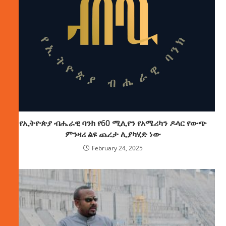
የኢትዮጵያ ብሔራዊ ባንክ የ60 ሚሊየን የአሜሪካን ዶላር የውጭ
ምንዛሪ ልዩ ጨረታ ሊያካሂድ ነው
February 24, 2025