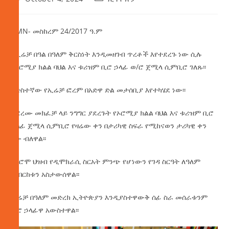
AMN- መስከረም 24/2017 ዓ.ም
የኢሬቻ በዓል በዓለም ቅርስነት እንዲመዘገብ ጥረቶች እየተደረጉ ነው ሲሉ
የኦሮሚያ ክልል ባህል እና ቱሪዝም ቢሮ ኃላፊ ወ/ሮ ጀሚላ ሲምቢሮ ገለጹ፡፡
ስድስተኛው የኢሬቻ ፎረም በአድዋ ድል መታሰቢያ እየተካሄደ ነው፡፡
በፎረሙ መክፈቻ ላይ ንግግር ያደረጉት የኦሮሚያ ክልል ባህል እና ቱሪዝም ቢሮ
ኃላፊ ጀሚላ ሲምቢሮ የዛሬው ቀን በታሪካዊ ስፍራ የሚከናወን ታሪካዊ ቀን
ነው ብለዋል፡፡
የኦሮሞ ህዝብ የዲሞክራሲ ስርአት ምንጭ የሆነውን የገዳ ስርዓት ለዓለም
ማበርከቱን አስታውሰዋል፡፡
ኢሬቻ በዓለም መድረክ ኢትዮጵያን እንዲያስተዋውቅ ሰፊ ስራ መሰራቱንም
ቢሮ ኃላፊዋ አውስተዋል፡፡