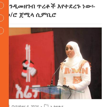
እንዲመዘገብ ጥረቶች እየተደረጉ ነው፡-
ወ/ሮ ጀሚላ ሲምቢሮ
October 4, 2024
ኢትዮጵያ