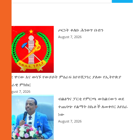
ዜና
ጦርነት ቀለቡ ሕገወጥ ቡድን
August 7, 2026
ወደ ዋናው እና ወሳኙ የውይይት ምዕራፍ እየተሸጋገረ ያለው የኢትዮጵያ
ሀገራዊ ምክክር
August 7, 2026
ብልፅግና ፓርቲ የምርጫ ውክልናውን ወደ
ተጨባጭ የልማት ስኬቶች ለመቀየር እየሰራ
ነው
August 7, 2026