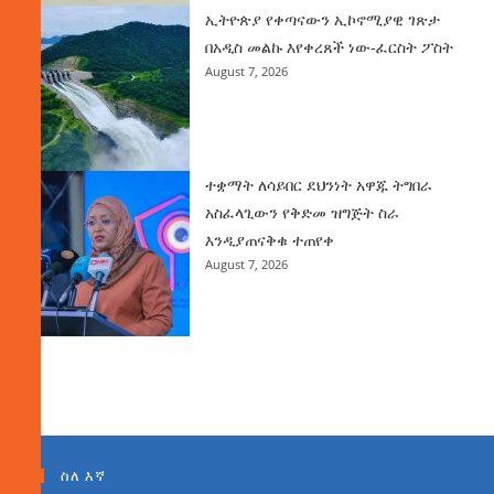
ኢትዮጵያ የቀጣናውን ኢኮኖሚያዊ ገጽታ
በአዲስ መልኩ እየቀረጸች ነው-ፈርስት ፖስት
August 7, 2026
ተቋማት ለሳይበር ደህንነት አዋጁ ትግበራ
አስፈላጊውን የቅድመ ዝግጅት ስራ
እንዲያጠናቅቁ ተጠየቀ
August 7, 2026
ስለ እኛ