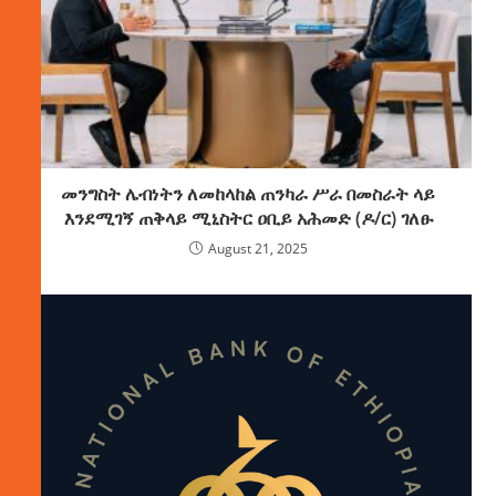
መንግስት ሌብነትን ለመከላከል ጠንካራ ሥራ በመስራት ላይ
እንደሚገኝ ጠቅላይ ሚኒስትር ዐቢይ አሕመድ (ዶ/ር) ገለፁ
August 21, 2025