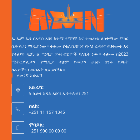
ኤ ኤም ኤን በአዲስ አበባ ከተማ የማገኝ እና ተጠሪነቱ ለከተማው ምክር
ቤት የሆነ ሚዲያ ነው። ተቋሙ የቴሌቪዥን፣ የFM ሬዲዮ፣ የህትመት እና
የተለያዩ ዲጂታል ሚዲያ ፕላትፎርሞች ባለቤት ነው። ተቋሙ በ2023
ሜትሮፖሊታን የሚዲያ ተቋም የመሆን ራዕይ ሰንቆ የይዘት
ስራዎችን በመስራት ላይ ይገኛል።
የመገኛ አድራሻ
አድራሻ:
5 ኪሎ፣ አዲስ አበባ፣ ኢትዮጵያ፣ 251
ስልክ:
+251 11 157 1345
ሞባይል:
+251 900 00 00 00