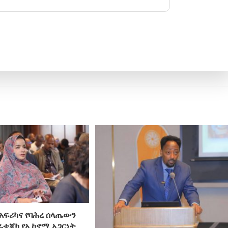
አፍሪካና የባሕረ ሰላጤውን
ራቴጂክ የኢኮኖሚ አጋርነት