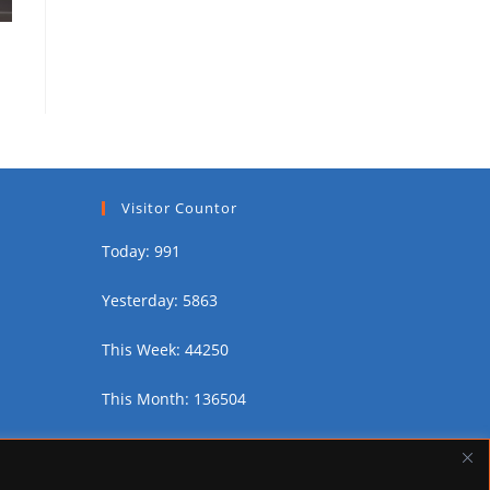
Visitor Countor
Today: 991
Yesterday: 5863
This Week: 44250
This Month: 136504
Total Visitors:
2452174