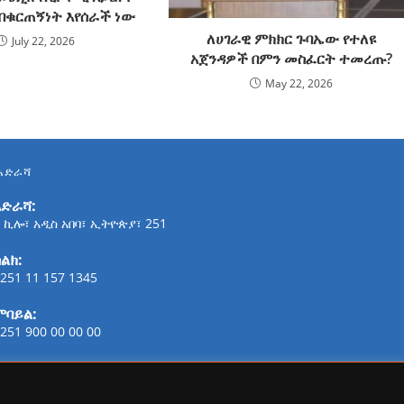
በቁርጠኝነት እየሰራች ነው
ለሀገራዊ ምክክር ጉባኤው የተለዩ
July 22, 2026
አጀንዳዎች በምን መስፈርት ተመረጡ?
May 22, 2026
አድራሻ
አድራሻ:
 ኪሎ፣ አዲስ አበባ፣ ኢትዮጵያ፣ 251
ልክ:
251 11 157 1345
ሞባይል:
251 900 00 00 00
ፋክስ:
21-254-2147