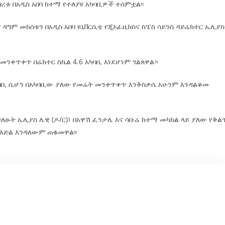
ረቱ በአዲስ አበባ ከተማ የተለያዩ አካባቢዎች ተሰምቷል፡፡
ግም መከሰቱን በአዲስ አበባ ዩኒቨርሲቲ የጂኦፊዚክስና ስፔስ ሳይንስ ዳይሬክተር ኤሊያስ
 መንቀጥቀጥ በሬክተር ስኬል 4.6 አካባቢ እነደሆነም ገልጸዋል።
ባቢ ሲሆን በአካባቢው ያለው የመሬት መንቀጥቀጥ እንቅስቃሴ አሁንም እንዳልቆመ
ፁት ኤሊያስ ሌዊ (ዶ/ር)፤ በአዋሽ ፈንታሌ እና ሳቡሬ ከተማ መካከል ላይ ያለው የቅል
 እድል እንዳለውም ጠቁመዋል፡፡