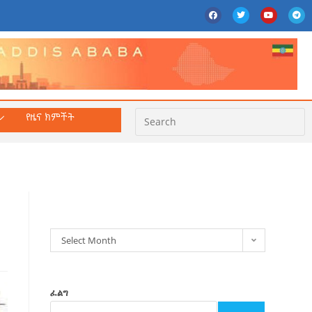
የዜና ክምችት
ክምችት
Select Month
ፈልግ