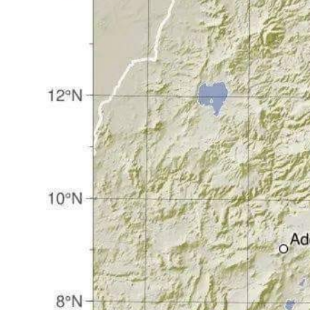
የኢትዮጵያ ኢኮኖሚ ከቡና ባሻገር
August 5, 2026
2ኛው የአዲስ ሚዲያ ኔትዎርክ አመራሮች እ
ሠራተኞች ስፖርት ፌስቲቫል በቴሌቪዥን ዘ
አሸናፊነት ተጠናቀቀ
August 1, 2026