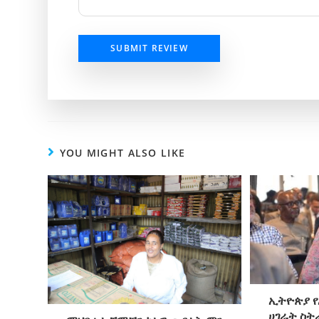
SUBMIT REVIEW
YOU MIGHT ALSO LIKE
ኢትዮጵያ የ
ሀገራት ስት