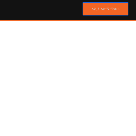
እሺ፤ እስማማለሁ