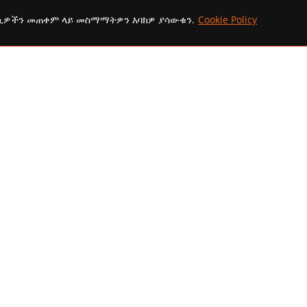
ኢሜይል:
ኩኪዎችን መጠቀም ላይ መስማማትዎን እባክዎ ያሳውቁን.
Cookie Policy
addisaammaa@gmail.com
copyright Ⓒ 2026 Addis Media Network All Rights Reserved.