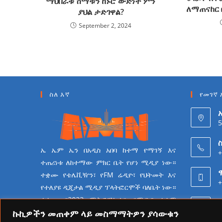
ማህበራቱ ሸማቹን ከኑሮ ውድነት ምን
ለማጠናከር 
ያህል ታድገዋል?
September 2, 2024
ስለ እኛ
የመገኛ 
5
ስ
ኤ ኤም ኤን በአዲስ አበባ ከተማ የማገኝ እና
+
ተጠሪነቱ ለከተማው ምክር ቤት የሆነ ሚዲያ ነው።
ተቋሙ የቴሌቪዥን፣ የFM ሬዲዮ፣ የህትመት እና
+
የተለያዩ ዲጂታል ሚዲያ ፕላትፎርሞች ባለቤት ነው።
ተቋሙ በ2023 ሜትሮፖሊታን የሚዲያ ተቋም
6
የመሆን ራዕይ ሰንቆ የይዘት
ኩኪዎችን መጠቀም ላይ መስማማትዎን ያሳውቁን