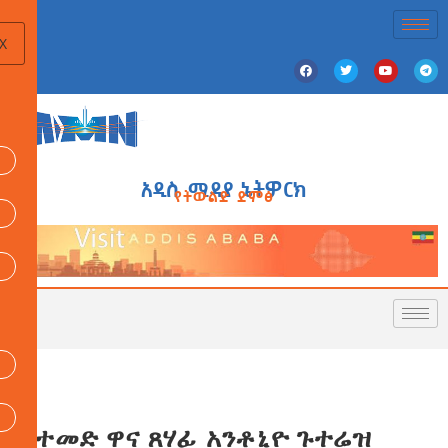
X
አዲስ ሚዲያ ኔትዎርክ
የትውልድ ድምፅ
የተመድ ዋና ጸሃፊ አንቶኒዮ ጉተሬዝ