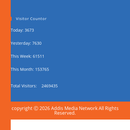
Visitor Countor
Today: 3673
Yesterday: 7630
This Week: 61511
This Month: 153765
Total Visitors:
2469435
copyright Ⓒ 2026 Addis Media Network All Rights
Reserved.