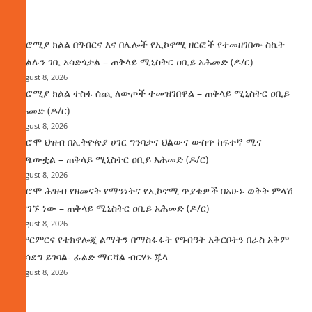
ዜና
በኦሮሚያ ክልል በግብርና እና በሌሎች የኢኮኖሚ ዘርፎች የተመዘገበው ስኬት
የክልሉን ገቢ አሳድጎታል – ጠቅላይ ሚኒስትር ዐቢይ አሕመድ (ዶ/ር)
August 8, 2026
በኦሮሚያ ክልል ተስፋ ሰጪ ለውጦች ተመዝገበዋል – ጠቅላይ ሚኒስትር ዐቢይ
አሕመድ (ዶ/ር)
August 8, 2026
የኦሮሞ ህዝብ በኢትዮጵያ ሀገር ግንባታና ህልውና ውስጥ ከፍተኛ ሚና
ተጫውቷል – ጠቅላይ ሚኒስትር ዐቢይ አሕመድ (ዶ/ር)
August 8, 2026
የኦሮሞ ሕዝብ የዘመናት የማንነትና የኢኮኖሚ ጥያቄዎች በአሁኑ ወቅት ምላሽ
እያገኙ ነው – ጠቅላይ ሚኒስትር ዐቢይ አሕመድ (ዶ/ር)
August 8, 2026
የምርምርና የቴክኖሎጂ ልማትን በማስፋፋት የግብዓት አቅርቦትን በራስ አቅም
ማሳደግ ይገባል- ፊልድ ማርሻል ብርሃኑ ጁላ
August 8, 2026