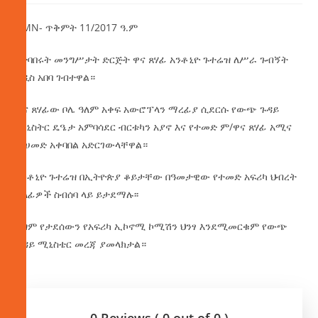
AMN- ጥቅምት 11/2017 ዓ.ም
የተባበሩት መንግሥታት ድርጅት ዋና ጸሃፊ አንቶኒዮ ጉተሬዝ ለሥራ ጉብኝት
አዲስ አበባ ገብተዋል።
ዋና
ጸሃፊው ቦሌ ዓለም አቀፍ አውሮፕላን ማረፊያ ሲደርሱ የውጭ ጉዳይ
ሚኒስትር ዴዔታ አምባሳደር ብርቱካን አያኖ እና የተመድ ም/ዋና ጸሃፊ አሚና
መሀመድ አቀባበል አድርገውላቸዋል።
አንቶኒዮ ጉተሬዝ በኢትዮጵያ ቆይታቸው በዓመታዊው የተመድ አፍሪካ ህብረት
ኃላፊዎች ስብሰባ ላይ ይታደማሉ፡፡
ዳግም የታደሰውን የአፍሪካ ኢኮኖሚ ኮሚሽን ህንፃ እንደሚመርቁም የውጭ
ጉዳይ ሚኒስቴር መረጃ ያመላክታል።
0 Reviews ( 0 out of 0 )