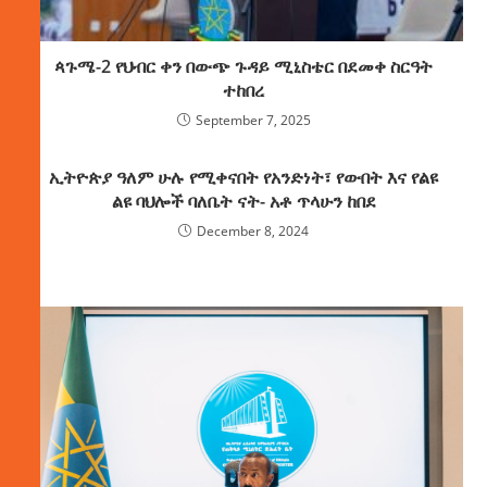
ጳጉሜ-2 የህብር ቀን በውጭ ጉዳይ ሚኒስቴር በደመቀ ስርዓት
ተከበረ
September 7, 2025
ኢትዮጵያ ዓለም ሁሉ የሚቀናበት የአንድነት፣ የውበት እና የልዩ
ልዩ ባህሎች ባለቤት ናት- አቶ ጥላሁን ከበደ
December 8, 2024