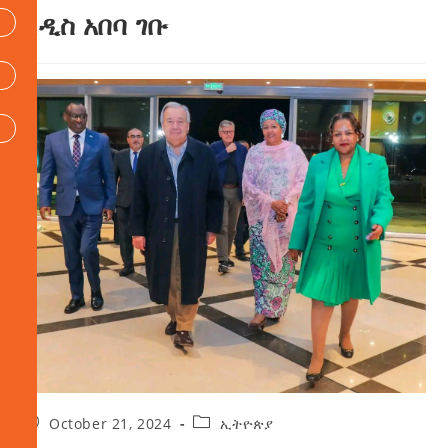
አዲስ አበባ ገቡ
October 21, 2024
ኢትዮጵያ