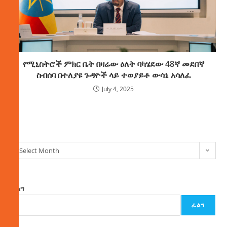
የሚኒስትሮች ምክር ቤት በዛሬው ዕለት ባካሄደው 48ኛ መደበኛ
ስብሰባ በተለያዩ ጉዳዮች ላይ ተወያይቶ ውሳኔ አሳለፈ
July 4, 2025
ክምችት
Select Month
ፈልግ
ፈልግ