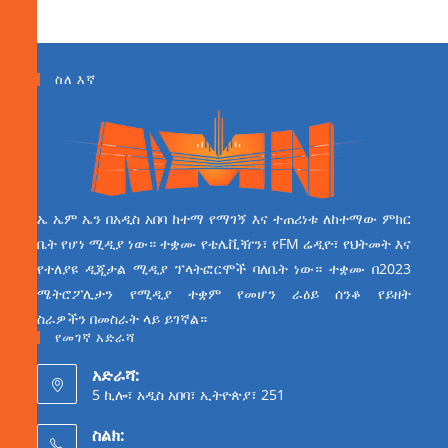
ስለ እኛ
ኤ ኤም ኤን በአዲስ አበባ ከተማ የማገኝ እና ተጠሪነቱ ለከተማው ምክር
ቤት የሆነ ሚዲያ ነው። ተቋሙ የቴሌቪዥን፣ የFM ሬዲዮ፣ የህትመት እና
የተለያዩ ዲጂታል ሚዲያ ፕላትፎርሞች ባለቤት ነው። ተቋሙ በ2023
ሜትሮፖሊታን የሚዲያ ተቋም የመሆን ራዕይ ሰንቆ የይዘት
ስራዎችን በመስራት ላይ ይገኛል።
የመገኛ አድራሻ
አድራሻ:
5 ኪሎ፣ አዲስ አበባ፣ ኢትዮጵያ፣ 251
ስልክ: