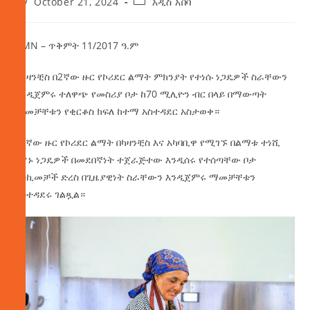
October 21, 2024
አዲስ አበባ
AMN – ጥቅምት 11/2017 ዓ.ም
ከካዛንቺስ በ2ኛው ዙር የኮሪደር ልማት ምክንያት የተነሱ ነጋዴዎች ስራቸውን
እንዲጀምሩ ተለዋጭ የመስሪያ ቦታ ከ70 ሚሊዮን ብር በላይ በማውጣት
ማመቻቸቱን የቂርቆስ ክፍለ ከተማ አስተዳደር አስታወቀ።
በ2ኛው
ዙር የኮሪደር ልማት በካዛንቺስ እና አካባቢዋ የሚገኙ በልማቱ ተነሺ
የሆኑ ነጋዴዎች በመደበኛነት ተጀራጅተው እንዲሰሩ የተሰጣቸው ቦታ
እስኪመቻች ድረስ በጊዜያዊነት ስራቸውን እንዲጀምሩ ማመቻቸቱን
አስተዳደሩ ገልጿል።