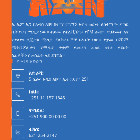
ኤ ኤም ኤን በአዲስ አበባ ከተማ የማገኝ እና ተጠሪነቱ ለከተማው ምክር
ቤት የሆነ ሚዲያ ነው። ተቋሙ የቴሌቪዥን፣ የFM ሬዲዮ፣ የህትመት እና
የተለያዩ ዲጂታል ሚዲያ ፕላትፎርሞች ባለቤት ነው። ተቋሙ በ2023
ሜትሮፖሊታን የሚዲያ ተቋም የመሆን ራዕይ ሰንቆ የይዘት
ስራዎችን በመስራት ላይ ይገኛል።
የመገኛ አድራሻ
አድራሻ:
5 ኪሎ፣ አዲስ አበባ፣ ኢትዮጵያ፣ 251
ስልክ:
+251 11 157 1345
ሞባይል:
+251 900 00 00 00
ፋክስ:
621-254-2147