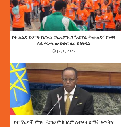
የትዉልድ ድምጽ የሆነዉ የኤኤምኤን “አሸናፊ ትውልድ” የጎዳና
ላይ የሩጫ ውድድር ዛሬ ይካሄዳል
July 6, 2026
የተማሪዎች ምገባ ኘሮግራም ከዓለም አቀፍ ተቋማት እውቅና