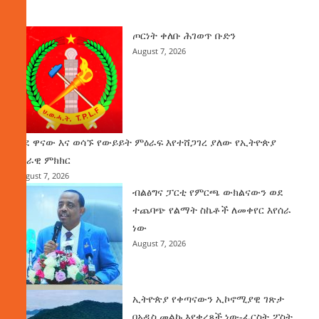
ዜና
ጦርነት ቀለቡ ሕገወጥ ቡድን
August 7, 2026
ወደ ዋናው እና ወሳኙ የውይይት ምዕራፍ እየተሸጋገረ ያለው የኢትዮጵያ
ሀገራዊ ምክክር
August 7, 2026
ብልፅግና ፓርቲ የምርጫ ውክልናውን ወደ
ተጨባጭ የልማት ስኬቶች ለመቀየር እየሰራ
ነው
August 7, 2026
ኢትዮጵያ የቀጣናውን ኢኮኖሚያዊ ገጽታ
በአዲስ መልኩ እየቀረጸች ነው-ፈርስት ፖስት