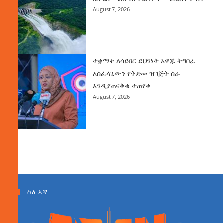
August 7, 2026
ተቋማት ለሳይበር ደህንነት አዋጁ ትግበራ
አስፈላጊውን የቅድመ ዝግጅት ስራ
እንዲያጠናቅቁ ተጠየቀ
August 7, 2026
ስለ እኛ