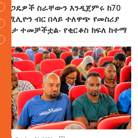
ነጋዴዎች ስራቸውን እንዲጀምሩ ከ70
ሚሊዮን ብር በላይ ተለዋጭ የመስሪያ
ቦታ ተመቻችቷል- የቂርቆስ ክፍለ ከተማ