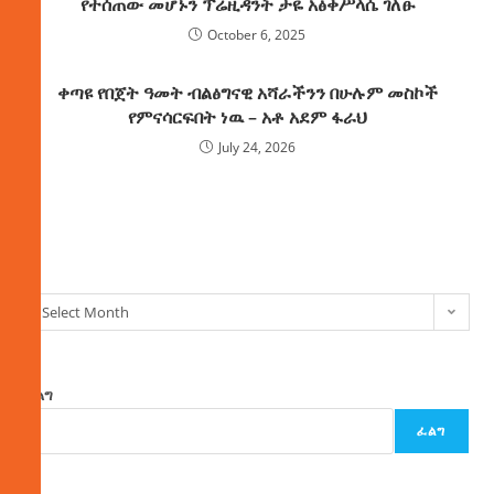
የተሰጠው መሆኑን ፕሬዚዳንት ታዬ አፅቀሥላሴ ገለፁ
October 6, 2025
ቀጣዩ የበጀት ዓመት ብልፅግናዊ አሻራችንን በሁሉም መስኮች
የምናሳርፍበት ነዉ – አቶ አደም ፋራህ
July 24, 2026
ክምችት
Select Month
ፈልግ
ፈልግ