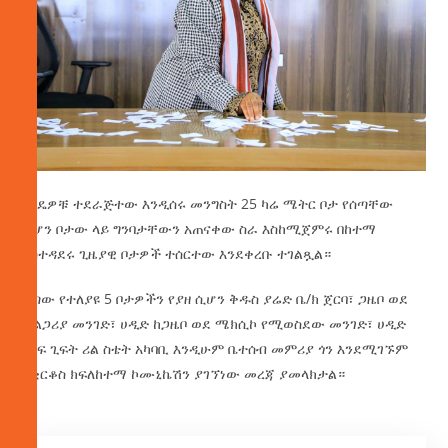
ነጋዴዎቹ ተደራጅተው እንዲሰሩ መንግስት 25 ካሬ ሜትር ቦታ የሰጣቸው
ሲሆን ቦታው ላይ ግንባታቸውን አጠናቀው ስራ እስከሚጀምሩ በከተማ
አስተዳደሩ ጊዜያዊ ቦታዎች ተሰርተው እንደቀረቡ ተገልጿል።
እጣው የተለያዩ 5 ቦታዎችን የያዘ ሲሆን ቅዱስ ያሬድ ቤ/ክ ጀርባ፣ ጋዜቦ ወደ
ቡልጋሪያ መንገድ፣ ሀዲድ ከጋዜቦ ወደ ሜክሲኮ የሚወስደው መንገድ፣ ሀዲድ
ጫፍ ጊፍት ሪል ስቴት አካባቢ እንዲሁም ቤተሰብ መምሪያ ጎን እንደሚገኙም
ከቂርቆስ ክፍለከተማ ኮሙኒኬሽን ያገኘነው መረጃ ያመላክታል።