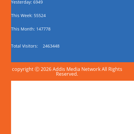
Yesterday: 6949
This Week: 55524
This Month: 147778
Total Visitors:
2463448
copyright Ⓒ 2026 Addis Media Network All Rights
Reserved.