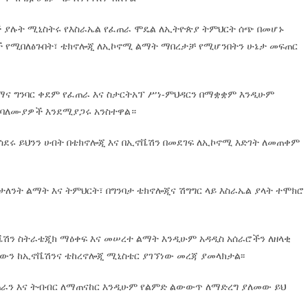
ለች ያሉት ሚኒስትሩ የእስራኤል የፈጠራ ሞዴል ለኢትዮጵያ ትምህርት ሰጭ በመሆኑ
ች የሚበለፅጉበት፣ ቴክኖሎጂ ለኢኮኖሚ ልማት ማበረታቻ የሚሆንበትን ሁኔታ መፍጠር
ታማና ግንባር ቀደም የፈጠራ እና ስታርትአፕ ሥነ-ምህዳርን በማቋቋም እንዲሁም
 ባለሙያዎች እንደሚያጋሩ አንስተዋል።
ሳደሩ ይህንን ሀብት በቴክኖሎጂ እና በኢኖቬሽን በመደገፍ ለኢኮኖሚ እድገት ለመጠቀም
በታለንት ልማት እና ትምህርት፣ በግንባታ ቴክኖሎጂና ሽግግር ላይ እስራኤል ያላት ተሞክሮ
ኖቬሽን ስትራቴጂክ ማዕቀፍ እና መሠረተ ልማት እንዲሁም አዳዲስ አሰራሮችን ለዘላቂ
ውን ከኢኖቬሽንና ቴከረኖሎጂ ሚኒስቴር ያገኘነው መረጃ ያመላክታል፡፡
ጠራን እና ትብብር ለማጠናከር እንዲሁም የልምድ ልውውጥ ለማድረግ ያለመው ይህ