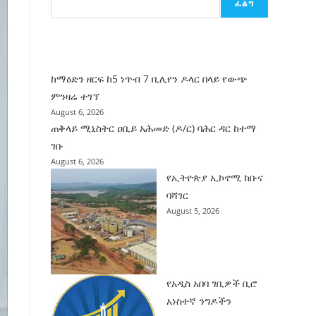
ፈልግ
ሰት
ገንባት
ዜና
ከማዕድን ዘርፍ ከ5 ነጥብ 7 ቢሊየን ዶላር በላይ የውጭ
ምንዛሬ ተገኘ
August 6, 2026
ጠቅላይ ሚኒስትር ዐቢይ አሕመድ (ዶ/ር) ባሕር ዳር ከተማ
ገቡ
August 6, 2026
የኢትዮጵያ ኢኮኖሚ ከቡና
ባሻገር
August 5, 2026
የአዲስ አበባ ገቢዎች ቢሮ
አነስተኛ ንግዶችን