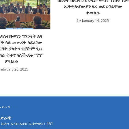
ኢትዮጵያውያን ዛሬ ወደ ሀገራቸው
ተመለሱ
January 14, 2025
ባለብዙወገን ግንኙነት እና
ነት ላይ መሠረት ላደረገው
ዓት ያላትን የረዥም ጊዜ
ክራ ትቀጥላለች-አቶ ማሞ
ምህረቱ
February 26, 2025
አድራሻ
አድራሻ:
 ኪሎ፣ አዲስ አበባ፣ ኢትዮጵያ፣ 251