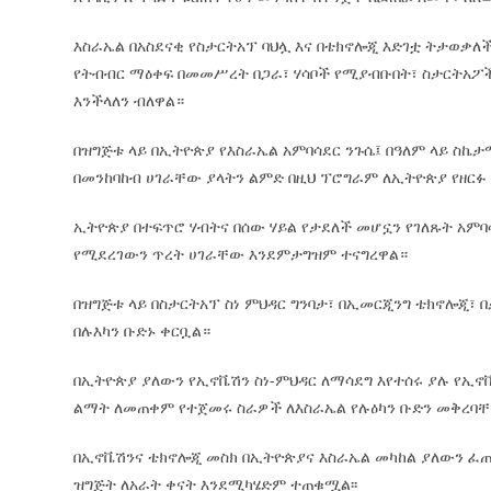
እስራኤል በአስደናቂ የስታርትአፕ ባህሏ እና በቴክኖሎጂ እድገቷ ትታወቃ
የትብብር ማዕቀፍ በመመሥረት በጋራ፣ ሃሳቦች የሚያብቡበት፣ ስታርትአፖ
እንችላለን ብለዋል።
በዝግጅቱ ላይ በኢትዮጵያ የእስራኤል አምባሳደር ንጉሴ፤ በዓለም ላይ ስኬ
በመንከባከብ ሀገራቸው ያላትን ልምድ በዚህ ፕሮግራም ለኢትዮጵያ የዘርፉ
ኢትዮጵያ በተፍጥሮ ሃብትና በሰው ሃይል የታደለች መሆኗን የገለጹት አምባ
የሚደረገውን ጥረት ሀገራቸው እንደምታግዝም ተናግረዋል።
በዝግጅቱ ላይ በስታርትአፕ ስነ ምህዳር ግንባታ፣ በኢመርጂንግ ቴክኖሎጂ፣ 
በሉእካን ቡድኑ ቀርቧል።
በኢትዮጵያ ያለውን የኢኖቬሽን ስነ-ምህዳር ለማሳደግ እየተሰሩ ያሉ የኢ
ልማት ለመጠቀም የተጀመሩ ስራዎች ለእስራኤል የሉዕካን ቡድን መቅረባቸ
በኢኖቬሽንና ቴክኖሎጂ መስክ በኢትዮጵያና እስራኤል መካከል ያለውን ፈ
ዝግጅት ለአራት ቀናት እንደሚካሄድም ተጠቁሟል፡፡