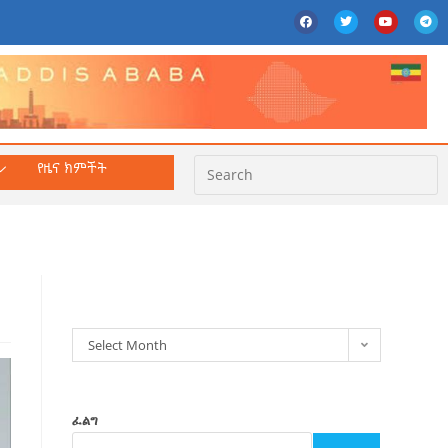
የዜና ክምችት
ክምችት
Select Month
ፈልግ