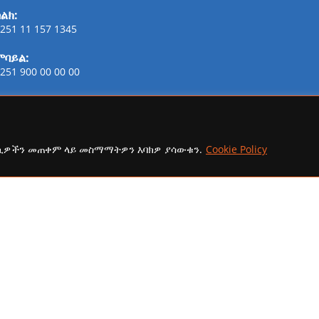
ልክ:
251 11 157 1345
ሞባይል:
251 900 00 00 00
ፋክስ:
21-254-2147
ኢሜይል:
ኩኪዎችን መጠቀም ላይ መስማማትዎን እባክዎ ያሳውቁን.
Cookie Policy
addisaammaa@gmail.com
copyright Ⓒ 2026 Addis Media Network All Rights Reserved.