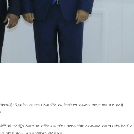
ክኖሎጂ ሚኒስትር ዶክተር በለጠ ሞላ የኢትዮጵያን የፈጠራ ገጽታ ወደ ላቀ ደረጃ
።
ለዚህም ቴክኖሎጂን ለመቀበል የሚጓጓ ወጣት ፣ ቁጥራቸው እየጨመረ የመጣ ስታርትአፕ እ
ጥ ዝግጁ ሁኔታ ላይ እንገኛለን ብለዋል።