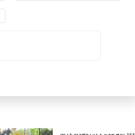
በቤሩት በአስቸጋሪ ሁኔታ ውስጥ የነበሩ 164