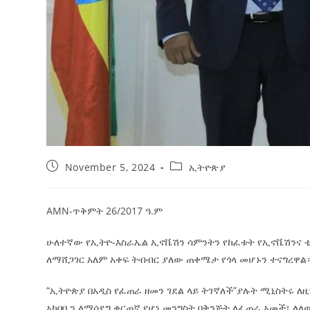
November 5, 2024
ኢትዮጵያ
AMN-ጥቅምት 26/2017 ዓ.ም
ሁለተኛው የኢትዮ-እስራኤል ኢኖቬሽን ሳምንትን የከፈቱት የኢኖቬሽንና ቴ
ለማሸጋገር አለም አቀፍ ትብብር ያለው ጠቀሜታ የጎላ መሆኑን ተናግረዋል
“ኢትዮጵያ በአዲስ የፈጠራ ዘመን ገደል ላይ ትገኛለች”ያሉት ሚኒስትሩ 
አካባቢን ለማሳደግ ቁርጠኛ የሆነ መንግስት በቅንጅት ለፈጠራ አመች፣ ለለው