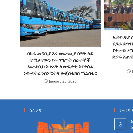
ኢትዮጵያ ለ
በጋራ ደኀን
የተመድ ሥር
በስራ መግቢያ እና መውጪያ ሰዓት ላይ
ድጋፍ አጠና
የሚታየውን የመንግሥት ሰራተኞች
አውቶቢስ እጥረት ለመፍታት እየተሰራ
ነው-የትራንስፖርትና ሎጂስቲክስ ሚኒስቴር
January 23, 2025
ስለ እኛ
የመገኛ 
5