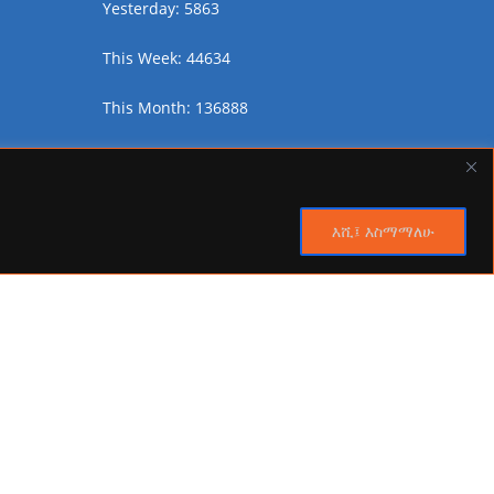
Yesterday: 5863
This Week: 44634
This Month: 136888
Total Visitors:
2452558
እሺ፤ እስማማለሁ