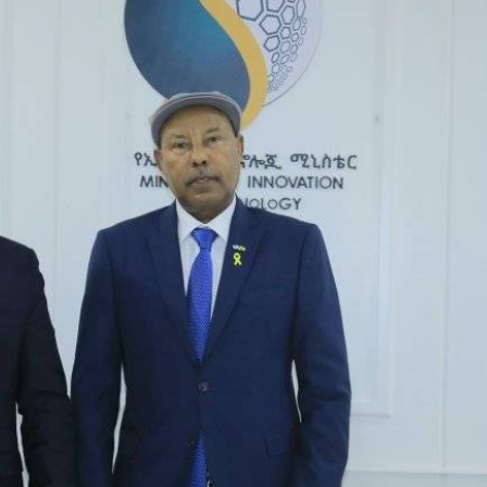
አዲስ ሚዲያ ኔትዎርክ በይዘት ስራዎቹ የሀ
ተቃውሞ የበዛበት የፊፋ አዲሱ እቅድ
ትርክትን በማረም እና የወል ትርክትን በመ
ና
የቤኒን የዲጂታል ትራንስፎርሜሽን እና ኢኖቬሽን
ሃላፊነቱን እየተወጣ ይገኛል
July 30, 2026
ርፍ
ሚኒስትር ማሁና አክፕሎጋን የኢፌዴሪ መሶብ
አገልግሎትን ጎበኙ
AmnAdmin
October 17, 2025
August 5, 2026