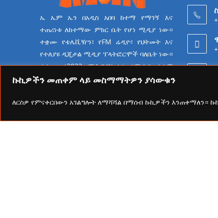
ስ
ኤ ኤም ኤን በአዲስ አበባ ከተማ የማገኝ እና
+
ተጠሪነቱ ለከተማው ምክር ቤት የሆነ ሚዲያ ነው።
ተቋሙ የቴሌቪዥን፣ የFM ሬዲዮ፣ የህትመት እና
+
የተለያዩ ዲጂታል ሚዲያ ፕላትፎርሞች ባለቤት ነው።
ተቋሙ በ2023 ሜትሮፖሊታን የሚዲያ ተቋም
6
የመሆን ራዕይ ሰንቆ የይዘት
ኩኪዎችን መጠቀም ላይ መስማማትዎን ያሳውቁን
ስራዎችን በመስራት ላይ ይገኛል።
ለርስዎ የምናቀርበውን አገልግሎት ለማሻሻል በማሰብ ኩኪዎችን እንጠቀማለን። 