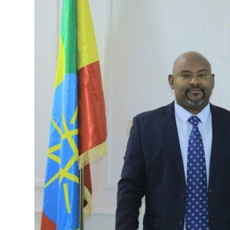
የኢትዮጵያ ኢኮኖሚ ከቡና ባሻገር
August 5, 2026
2ኛው የአዲስ ሚዲያ ኔትዎርክ አመራሮች እ
ሠራተኞች ስፖርት ፌስቲቫል በቴሌቪዥን ዘ
አሸናፊነት ተጠናቀቀ
August 1, 2026