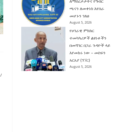
ለማበረታታትና የግብር
ጫናን ለመቀነስ እየሰራ
መሆኑን ገለፀ
August 5, 2026
የሀገራዊ ምክክር
ተመካካሪዎች ልዩነቶችን
በመሻገር በጋራ ጉዳዮች ላይ
እየመከሩ ነው – መስፍን
አርአያ (ፕ/ር)
August 5, 2026
/