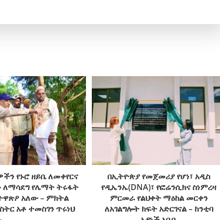
ዎችን የኑሮ ዘይቤ ለመቀየርና
በኢትዮጵያ የመጀመሪያ የሆነ፣ አዲስ
ን ለማሳደግ የሌማት ትሩፋት
የዲኤንኤ(DNA)፣ የፎሬንሲክና ስነምረዛ
ተዋጽዖ አለው – ምክትል
ምርመራ የልህቀት ማዕከል መርቀን
ስትር አቶ ተመስገን ጥሩነህ
ለአገልግሎት ክፍት አድርገናል – ከንቲባ
አዳነች አቤቤ