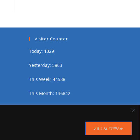
Visitor Countor
Today: 1329
Yesterday: 5863
This Week: 44588
This Month: 136842
Total Visitors:
2452512
እሺ፤ እስማማለሁ