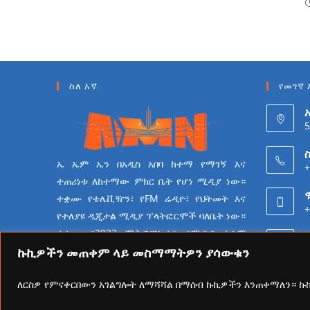
ስለ እኛ
የመገኛ 
5
ስ
ኤ ኤም ኤን በአዲስ አበባ ከተማ የማገኝ እና
+
ተጠሪነቱ ለከተማው ምክር ቤት የሆነ ሚዲያ ነው።
ተቋሙ የቴሌቪዥን፣ የFM ሬዲዮ፣ የህትመት እና
+
የተለያዩ ዲጂታል ሚዲያ ፕላትፎርሞች ባለቤት ነው።
ተቋሙ በ2023 ሜትሮፖሊታን የሚዲያ ተቋም
6
የመሆን ራዕይ ሰንቆ የይዘት
ኩኪዎችን መጠቀም ላይ መስማማትዎን ያሳውቁን
ስራዎችን በመስራት ላይ ይገኛል።
ለርስዎ የምናቀርበውን አገልግሎት ለማሻሻል በማሰብ ኩኪዎችን እንጠቀማለን። 