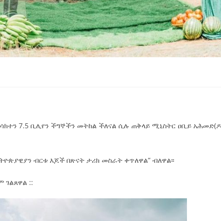
አሳክተን 7.5 ቢሊየን ችግኞችን መትከል ችለናል ሲሉ ጠቅላይ ሚኒስትር ዐቢይ አሕመድ(ዶ
ትዮጵያዊያን ብርቱ እጆች በጽናት ታሪክ መስራት ቀጥለዋል” ብለዋል፡፡
 ገልጸዋል ::