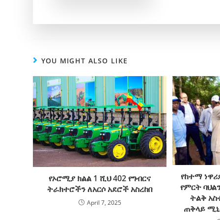
YOU MIGHT ALSO LIKE
የከተማ ነዋሪ
የኦሮሚያ ክልል 1 ሺህ 402 የግብርና
የምርት ባህል
ትራክተሮችን ለአርሶ አደሮች አስረከበ
ትልቅ አስ
April 7, 2025
ጠቅላይ ሚኒ