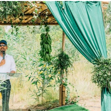
አዲስ ሚዲያ ኔትዎርክ በይዘት ስራዎቹ የሀ
ተቃውሞ የበዛበት የፊፋ አዲሱ እቅድ
ትርክትን በማረም እና የወል ትርክትን በመ
ና
የቤኒን የዲጂታል ትራንስፎርሜሽን እና ኢኖቬሽን
ሃላፊነቱን እየተወጣ ይገኛል
July 30, 2026
ርፍ
ሚኒስትር ማሁና አክፕሎጋን የኢፌዴሪ መሶብ
አገልግሎትን ጎበኙ
AmnAdmin
October 17, 2025
August 5, 2026