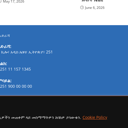
May 17, 2026
June 6, 2026
አድራሻ
አድራሻ:
 ኪሎ፣ አዲስ አበባ፣ ኢትዮጵያ፣ 251
ልክ:
251 11 157 1345
ሞባይል:
251 900 00 00 00
ፋክስ:
21-254-2147
ኢሜይል:
ኩኪዎችን መጠቀም ላይ መስማማትዎን እባክዎ ያሳውቁን.
Cookie Policy
addisaammaa@gmail.com