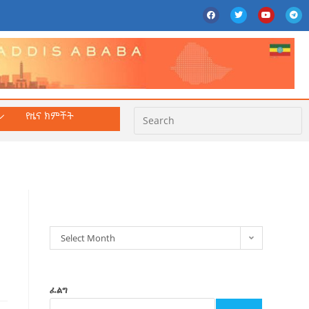
የዜና ክምችት
ክምችት
Select Month
ፈልግ