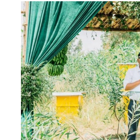
የኢትዮጵያ ኢኮኖሚ ከቡና ባሻገር
August 5, 2026
2ኛው የአዲስ ሚዲያ ኔትዎርክ አመራሮች እ
ሠራተኞች ስፖርት ፌስቲቫል በቴሌቪዥን ዘ
አሸናፊነት ተጠናቀቀ
August 1, 2026