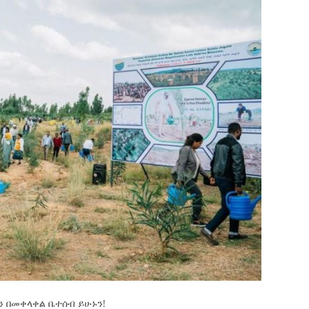
 በመቀላቀል ቤተሰብ ይሁኑን!