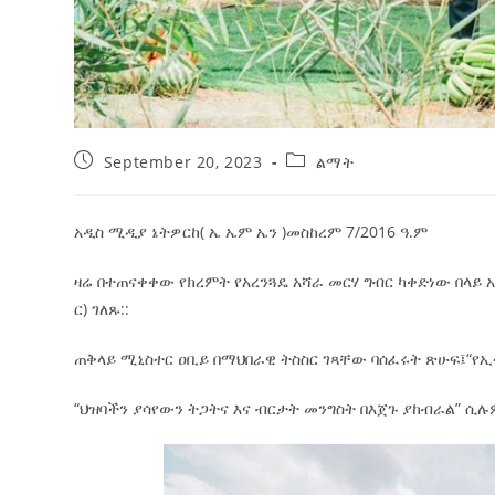
September 20, 2023
ልማት
አዲስ ሚዲያ ኔትዎርከ( ኤ ኤም ኤን )መስከረም 7/2016 ዓ.ም
ዛሬ በተጠናቀቀው የክረምት የአረንጓዴ አሻራ መርሃ ግብር ካቀድነው በላይ 
ር) ገለጹ::
ጠቅላይ
ሚኒስተር ዐቢይ በማህበራዊ ትስስር ገጻቸው ባሰፈሩት ጽሁፍ፤“የኢ
“ህዝባችን ያሳየውን ትጋትና እና ብርታት መንግስት በእጀጉ ያከብራል” ሲሉም