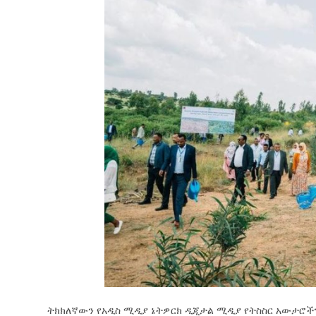
ትክክለኛውን የአዲስ ሚዲያ ኔትዎርክ ዲጂታል ሚዲያ የትስስር አውታሮችን