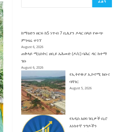
ፈልግ
ሰት
ገንባት
ዜና
ከማዕድን ዘርፍ ከ5 ነጥብ 7 ቢሊየን ዶላር በላይ የውጭ
ምንዛሬ ተገኘ
August 6, 2026
ጠቅላይ ሚኒስትር ዐቢይ አሕመድ (ዶ/ር) ባሕር ዳር ከተማ
ገቡ
August 6, 2026
የኢትዮጵያ ኢኮኖሚ ከቡና
ባሻገር
August 5, 2026
የአዲስ አበባ ገቢዎች ቢሮ
አነስተኛ ንግዶችን