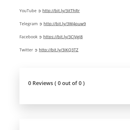
YouTube ➲
http://bit.ly/3itThRr
Telegram ➲
http://bit.ly/3W4puw9
Facebook ➲
https://bit.ly/3CJVgI8
Twitter ➲
http://bit.ly/3IKQ3TZ
0 Reviews ( 0 out of 0 )