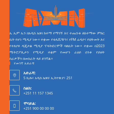
ኤ ኤም ኤን በአዲስ አበባ ከተማ የማገኝ እና ተጠሪነቱ ለከተማው ምክር
ቤት የሆነ ሚዲያ ነው። ተቋሙ የቴሌቪዥን፣ የFM ሬዲዮ፣ የህትመት እና
የተለያዩ ዲጂታል ሚዲያ ፕላትፎርሞች ባለቤት ነው። ተቋሙ በ2023
ሜትሮፖሊታን የሚዲያ ተቋም የመሆን ራዕይ ሰንቆ የይዘት
ስራዎችን በመስራት ላይ ይገኛል።
የመገኛ አድራሻ
አድራሻ:
5 ኪሎ፣ አዲስ አበባ፣ ኢትዮጵያ፣ 251
ስልክ:
+251 11 157 1345
ሞባይል:
+251 900 00 00 00