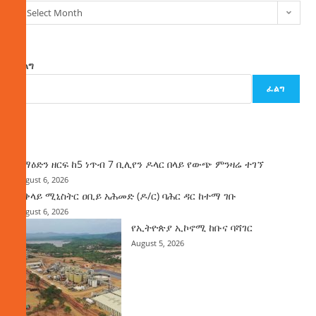
Select Month
ፈልግ
ፈልግ
ዜና
ከማዕድን ዘርፍ ከ5 ነጥብ 7 ቢሊየን ዶላር በላይ የውጭ ምንዛሬ ተገኘ
August 6, 2026
ጠቅላይ ሚኒስትር ዐቢይ አሕመድ (ዶ/ር) ባሕር ዳር ከተማ ገቡ
August 6, 2026
የኢትዮጵያ ኢኮኖሚ ከቡና ባሻገር
August 5, 2026