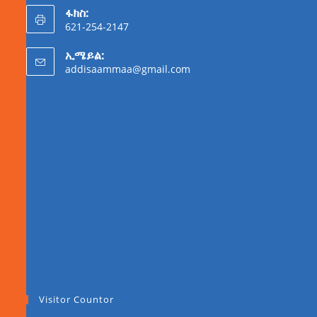
ፋክስ:
621-254-2147
ኢሜይል:
addisaammaa@gmail.com
Visitor Countor