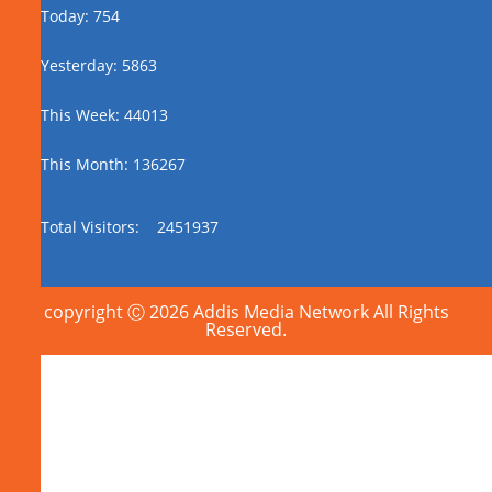
Today: 754
Yesterday: 5863
This Week: 44013
This Month: 136267
Total Visitors:
2451937
copyright Ⓒ 2026 Addis Media Network All Rights
Reserved.