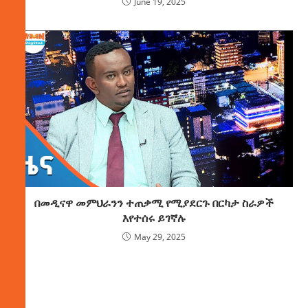
June 19, 2025
በመዲናዋ መምህራንን ተጠቃሚ የሚያደርጉ በርካታ ስራዎች
እየተሰሩ ይገኛሉ
May 29, 2025
ክምችት