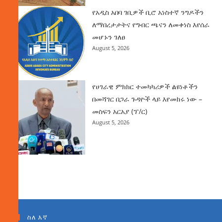
የአዲስ አበባ ገቢዎች ቢሮ አነስተኛ ንግዶችን
ለማበረታታትና የግብር ጫናን ለመቀነስ እየሰራ
መሆኑን ገለፀ
August 5, 2026
የሀገራዊ ምክክር ተመካካሪዎች ልዩነቶችን
በመሻገር በጋራ ጉዳዮች ላይ እየመከሩ ነው –
መስፍን አርአያ (ፕ/ር)
August 5, 2026
ስለ እኛ