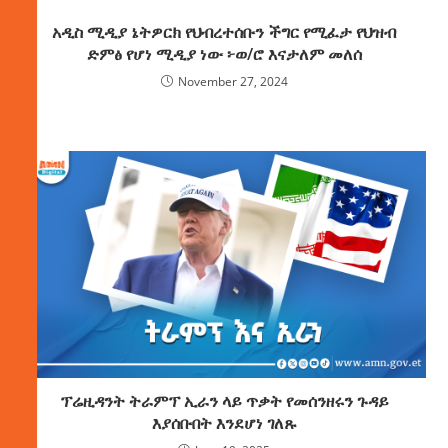
አዲስ ሚዲያ ኔትዎርክ የህብረተሰቡን ችግር የሚፈታ የህዝብ
ድምፅ የሆነ ሚዲያ ነው ፦ወ/ሮ እናታለም መለሰ
November 27, 2024
ፕሬዚዳንት ትራምፕ ኢራን ላይ ጥቃት የመሰንዘሩን ጉዳይ
እያሰቡበት እንደሆነ ገለጹ