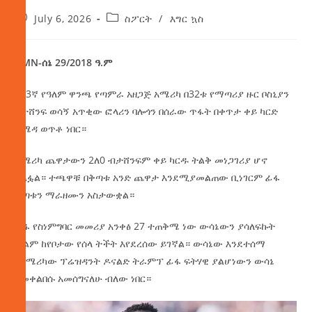
July 6, 2026
ስፖርት
/
እግር ኳስ
AMN-ሰኔ 29/2018 ዓ.ም
የ23ኛ የዓለም ዋንጫ የጣምራ አዘጋጅ አሜሪካ በ32ቱ የማጣሪያ ዙር ቦስኒያን
ስታሸንፍ ወሳኝ አጥቂው ፎላሪን ባሎጎን በሰራው ጥፋት በቀጥታ ቀይ ካርድ
ከሜዳ ወጥቶ ነበር።
አሜሪካ ጨዋታውን 2ለ0 ብታሸንፍም ቀይ ካርዱ ትልቅ መነጋገሪያ ሆኖ
አልፏል። ተጫዋቹ በቅጣቱ አንድ ጨዋታ እንደሚያመልጠው ቢነገርም ፊፋ
ቅጣቱን ማራዘሙን አስታውቋል።
ፊፋ የስነምግባር መመሪያ አንቀፅ 27 ተጠቅሜ ነው ውሳኔውን ያሳለፍኩት
ቢልም ከየቦታው የሰላ ትችት እየደረሰው ይገኛል። ውሳኔው እንደተሰማ
የአሜሪካው ፕሬዝዳንት ዶናልድ ትራምፕ ፊፋ ፍትሃዊ ያልሆነውን ውሳኔ
በመቀልበሱ አመሰግናለሁ ብለው ነበር።