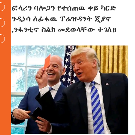
ለፎላሪን ባሎጋን የተሰጠዉ ቀይ ካርድ
እንዲነሳ ለፊፋዉ ፕሬዝዳንት ጂያኖ
ኢንፋንቲኖ ስልክ መደወላቸው ተገለፀ