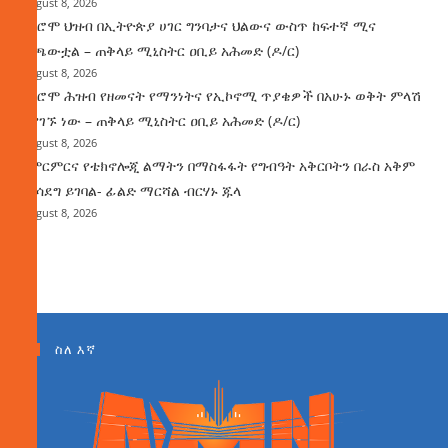
August 8, 2026
የኦሮሞ ህዝብ በኢትዮጵያ ሀገር ግንባታና ህልውና ውስጥ ከፍተኛ ሚና
ተጫውቷል – ጠቅላይ ሚኒስትር ዐቢይ አሕመድ (ዶ/ር)
August 8, 2026
የኦሮሞ ሕዝብ የዘመናት የማንነትና የኢኮኖሚ ጥያቄዎች በአሁኑ ወቅት ምላሽ
እያገኙ ነው – ጠቅላይ ሚኒስትር ዐቢይ አሕመድ (ዶ/ር)
August 8, 2026
የምርምርና የቴክኖሎጂ ልማትን በማስፋፋት የግብዓት አቅርቦትን በራስ አቅም
ማሳደግ ይገባል- ፊልድ ማርሻል ብርሃኑ ጁላ
August 8, 2026
ስለ እኛ