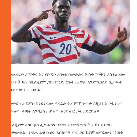
ማውሪሲዮ ፖቼቲኖ እና የቡድን አባላቱ በውድድሩ ሦስት ግቦችን ያስቆጠረው
ተጫዋች ዛሬ ከቤልጂየም ጋር በሚያደርጉት ጨዋታ እንደሚሰለፍ ሲያውቁ
ደስታቸው ከፍ ብሏል።
ኒውዮርክ ታይምስ እንደፃፈው ዶናልድ ትራምፕ ቀጥታ ለጂያኒ ኢንፋንቲኖ
ደውለው ቅጣቱ እንዲነሳ ጠይቀው እንደነበር ይፋ አድርጓል።
የቤልጂየም እግር ኳስ ፌዴሬሽን በጉዳዩ የተሰማውን ቅሬታ በደብዳቤ
አስታውቋል። የብሔራዊ ቡድኑ አሰልጣኝ ሩዲ ጋርሺያም ውሳኔውን “ትልቅ