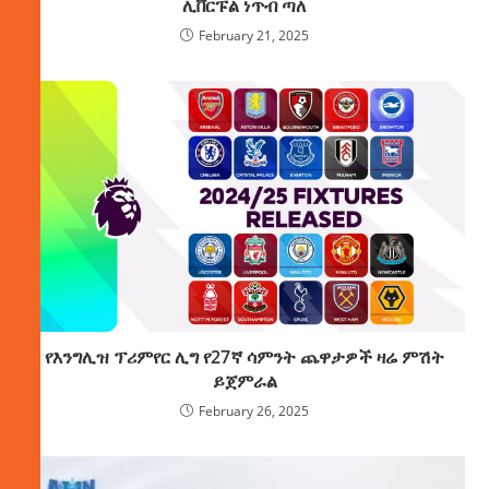
ሊቨርፑል ነጥብ ጣለ
February 21, 2025
የእንግሊዝ ፕሪምየር ሊግ የ27ኛ ሳምንት ጨዋታዎች ዛሬ ምሽት
ይጀምራል
February 26, 2025