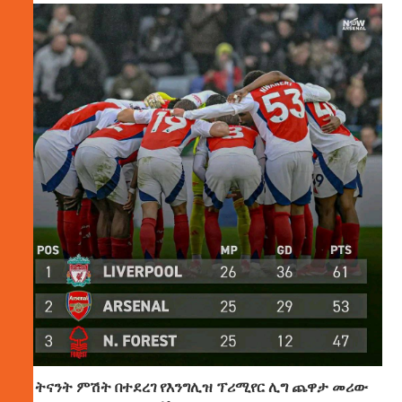
ትናንት ምሽት በተደረገ የእንግሊዝ ፕሪሚየር ሊግ ጨዋታ መሪው