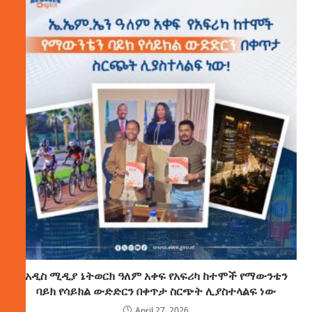
አዲስ ሚዲያ ኔትወርክ ዓለም አቀፍ የአፍሪካ ከተሞች የማውንቴን
ባይክ የሳይክል ውድድርን በቀጥታ ስርጭት ሊያስተላልፍ ነው
April 27, 2026