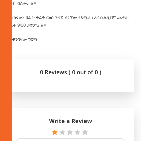
ፌዝ” ብለውታል።
ከመከናወኑ በፊት ትልቅ ርዕሰ ጉዳይ ያገኘው የአሜሪካ እና ቤልጂየም ጨዋታ
ለሊት 9፡00 ይጀምራል።
በሸዋንግዛው ግርማ
0 Reviews ( 0 out of 0 )
Write a Review