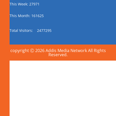
This Week: 27971
This Month: 161625
Total Visitors:
2477295
copyright Ⓒ 2026 Addis Media Network All Rights
Reserved.