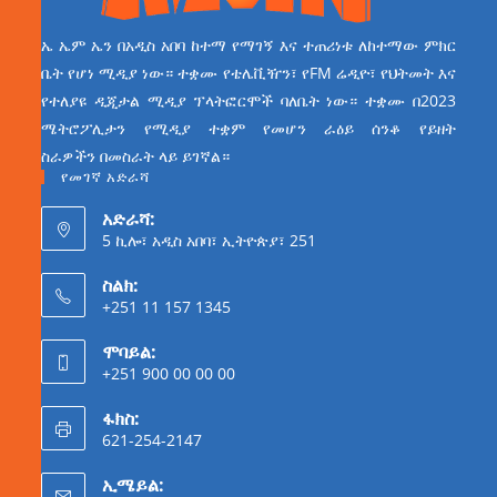
ኤ ኤም ኤን በአዲስ አበባ ከተማ የማገኝ እና ተጠሪነቱ ለከተማው ምክር
ቤት የሆነ ሚዲያ ነው። ተቋሙ የቴሌቪዥን፣ የFM ሬዲዮ፣ የህትመት እና
የተለያዩ ዲጂታል ሚዲያ ፕላትፎርሞች ባለቤት ነው። ተቋሙ በ2023
ሜትሮፖሊታን የሚዲያ ተቋም የመሆን ራዕይ ሰንቆ የይዘት
ስራዎችን በመስራት ላይ ይገኛል።
የመገኛ አድራሻ
አድራሻ:
5 ኪሎ፣ አዲስ አበባ፣ ኢትዮጵያ፣ 251
ስልክ:
+251 11 157 1345
ሞባይል:
+251 900 00 00 00
ፋክስ:
621-254-2147
ኢሜይል: