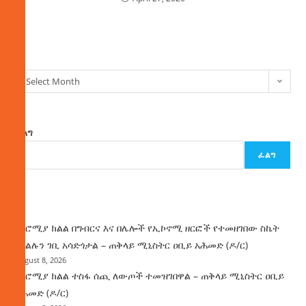
ክምችት
Select Month
ፈልግ
ፈልግ
ዜና
በኦሮሚያ ክልል በግብርና እና በሌሎች የኢኮኖሚ ዘርፎች የተመዘገበው ስኬት
የክልሉን ገቢ አሳድጎታል – ጠቅላይ ሚኒስትር ዐቢይ አሕመድ (ዶ/ር)
August 8, 2026
በኦሮሚያ ክልል ተስፋ ሰጪ ለውጦች ተመዝገበዋል – ጠቅላይ ሚኒስትር ዐቢይ
አሕመድ (ዶ/ር)