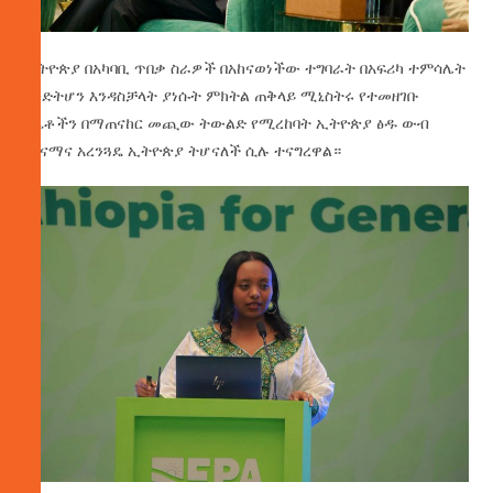
ኢትዮጵያ በአካባቢ ጥበቃ ስራዎች በአከናወነችው ተግባራት በአፍሪካ ተምሳሌት
እንድትሆን እንዳስቻላት ያነሱት ምክትል ጠቅላይ ሚኒስትሩ የተመዘገቡ
ስኬቶችን በማጠናከር መጪው ትውልድ የሚረከባት ኢትዮጵያ ፅዱ ውብ
ጤናማና አረንጓዴ ኢትዮጵያ ትሆናለች ሲሉ ተናግረዋል።