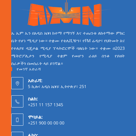
ኤ ኤም ኤን በአዲስ አበባ ከተማ የማገኝ እና ተጠሪነቱ ለከተማው ምክር
ቤት የሆነ ሚዲያ ነው። ተቋሙ የቴሌቪዥን፣ የFM ሬዲዮ፣ የህትመት እና
የተለያዩ ዲጂታል ሚዲያ ፕላትፎርሞች ባለቤት ነው። ተቋሙ በ2023
ሜትሮፖሊታን የሚዲያ ተቋም የመሆን ራዕይ ሰንቆ የይዘት
ስራዎችን በመስራት ላይ ይገኛል።
የመገኛ አድራሻ
አድራሻ:
5 ኪሎ፣ አዲስ አበባ፣ ኢትዮጵያ፣ 251
ስልክ:
+251 11 157 1345
ሞባይል:
+251 900 00 00 00
ፋክስ: