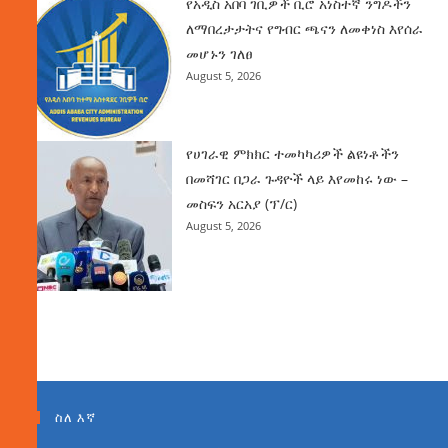
የአዲስ አበባ ገቢዎች ቢሮ አነስተኛ ንግዶችን
ለማበረታታትና የግብር ጫናን ለመቀነስ እየሰራ
መሆኑን ገለፀ
August 5, 2026
የሀገራዊ ምክክር ተመካካሪዎች ልዩነቶችን
በመሻገር በጋራ ጉዳዮች ላይ እየመከሩ ነው –
መስፍን አርአያ (ፕ/ር)
August 5, 2026
ስለ እኛ