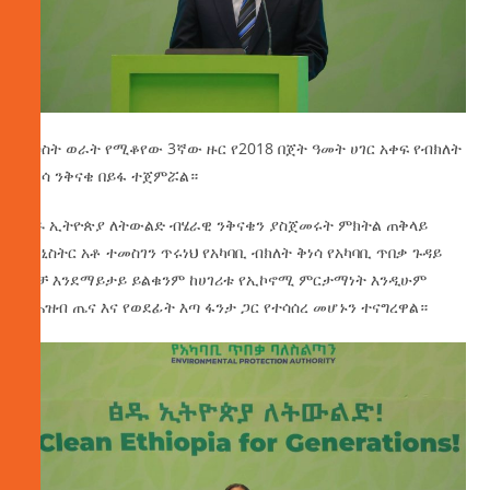
ለሶስት ወራት የሚቆየው 3ኛው ዙር የ2018 በጀት ዓመት ሀገር አቀፍ የብክለት
ቅነሳ ንቅናቄ በይፋ ተጀምሯል።
ፅዱ ኢትዮጵያ ለትውልድ ብሄራዊ ንቅናቄን ያስጀመሩት ምክትል ጠቅላይ
ሚኒስትር አቶ ተመስገን ጥሩነህ የአካባቢ ብክለት ቅነሳ የአካባቢ ጥበቃ ጉዳይ
ብቻ እንደማይታይ ይልቁንም ከሀገሪቱ የኢኮኖሚ ምርታማነት እንዲሁም
ከሕዝብ ጤና እና የወደፊት እጣ ፋንታ ጋር የተሳሰረ መሆኑን ተናግረዋል።