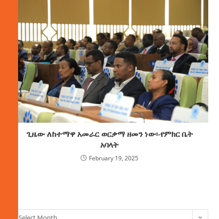
ጊዜው ለከተማዋ አመራር ወርቃማ ዘመን ነው፡-የምክር ቤት
አባላት
February 19, 2025
ክምችት
Select Month