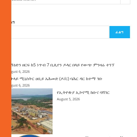
ፈልግ
ፈልግ
ዜና
ከማዕድን ዘርፍ ከ5 ነጥብ 7 ቢሊየን ዶላር በላይ የውጭ ምንዛሬ ተገኘ
August 6, 2026
ጠቅላይ ሚኒስትር ዐቢይ አሕመድ (ዶ/ር) ባሕር ዳር ከተማ ገቡ
August 6, 2026
የኢትዮጵያ ኢኮኖሚ ከቡና ባሻገር
August 5, 2026