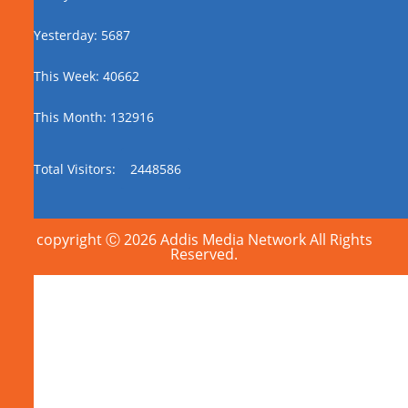
Yesterday: 5687
This Week: 40662
This Month: 132916
Total Visitors:
2448586
copyright Ⓒ 2026 Addis Media Network All Rights
Reserved.