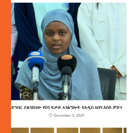
ድንበር ያልገደበው የበጎ ፍቃድ አገልግሎት ከአዲስ አበባ እስከ ቻይና
December 5, 2025