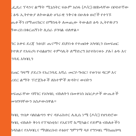
የኢፌዴሪ ፕላንና ልማት ሚኒስትር ፍፁም አሰፋ (ዶ/ር) በበኩላቸው በሶስተኛው
ዙር ፅዱ ኢትዮጽያ ለትውልድ ሀገራዊ ንቅናቄ በሁለቱ ዙሮች የተገኙ
ውጤቶችን በማጠናከርና በማስፋት ለመጪው ትውልድ ፅዱ ኢትዮጵያን
ለማውረስ በቁርጠኝነት ሊሰራ ይገባል ብለዋል።
በአገር አቀፍ ደረጃ ንፁህ፣ ጤናማና ደህንነቱ የተጠበቀ አካባቢን በመፍጠር
ኢትዮጵያ የአፍሪካ የብልፅግና ተምሳሌት ለማድረግ እየተከናወኑ ያሉ፤ ፅዱ እና
አረንጓዴ አካባቢን
መፍጠር ዓላማ ያደረጉ የአረንጓዴ አሻራ መርሃ-ግብር፣ የወንዝ ዳርቻ እና
የኮሪደር ልማት ፕሮጀክቶች ለከተሞች ጽዳትና ውበትን
ከመፍጠራቸው ባሻገር የአካባቢ ብክለትን በመቀነስ አበረታታች ውጤቶች
መመዝገባቸውን አስታውሰዋል።
የአካባቢ ጥበቃ ባለስልጣን ዋና ዳይሬክተር ሌሊሴ ነሜ (ዶ/ር) የዘንድሮው
የአካባቢ ብክለት ቅነሳ የፕላስቲክ፣ የአደገኛ ኬሚካልና የድምፅ ብክለቶችን
መከላከልና የአካባቢና ማህበረሰብ ተፅዕኖ ግምገማ ላይ የግንዛቤ ማስጨበጫ