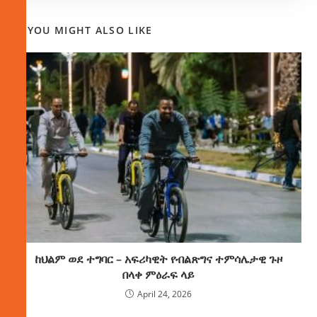
YOU MIGHT ALSO LIKE
ከህልም ወደ ተግባር – አፍሪካዊት የብልጽግና ተምሳሌታዊ ጉዞ
በላቀ ምዕራፍ ላይ
April 24, 2026