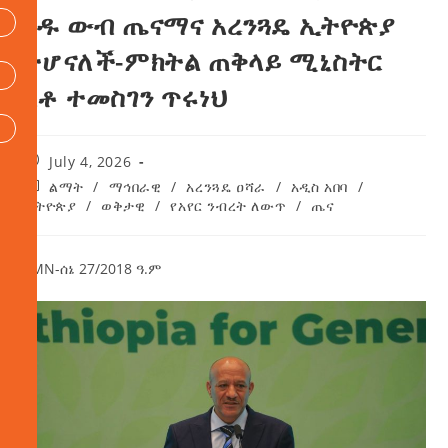
ፅዱ ውብ ጤናማና አረንጓዴ ኢትዮጵያ
ትሆናለች-ምክትል ጠቅላይ ሚኒስትር
አቶ ተመስገን ጥሩነህ
July 4, 2026
ልማት
/
ማኅበራዊ
/
አረንጓዴ ዐሻራ
/
አዲስ አበባ
/
ኢትዮጵያ
/
ወቅታዊ
/
የአየር ንብረት ለውጥ
/
ጤና
AMN-ሰኔ 27/2018 ዓ.ም