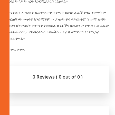
ተግባራት ላይ ትኩረት እንደሚያደርግ ገልፀዋል።
ንቅናቄውን ለማሳካት ከመንግስታዊ ተቋማት ባሻገር ሌሎች የግል ተቋማትም
በቁርጠኝነት መሳተፍ እንደሚገባቸው ያነሱት ዋና ዳይሬክተሯ በከተማ ጽዳት
ዘመቻ፣ በትምህርት ተቋማት የመሳሰሉ ሁነቶችን በመጠቀም የግንዛቤ መፍጠሪያ
ንቅናቄው በርካታ የህብረተሰብ ክፍሎችን ተደራሽ ለማድረግ እንደሚሰራ
አብራርተዋል።
በታምሩ ደምሴ
0 Reviews ( 0 out of 0 )