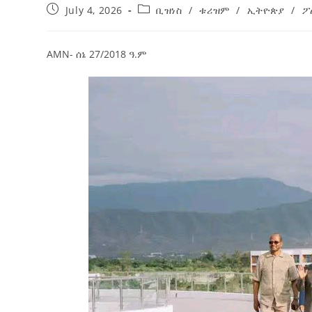
July 4, 2026
ቢዝነስ
/
ቱሪዝም
/
ኢትዮጵያ
/
ፖ
ብልፅግና ፓርቲ የምርጫ ውክልናውን ወደ
ተጨባጭ የልማት ስኬቶች ለመቀየር እየሰራ ነው
2ኛው የአዲስ ሚዲያ ኔትዎርክ አመራሮች እ
AMN- ሰኔ 27/2018 ዓ.ም
ሠራተኞች ስፖርት ፌስቲቫል በቴሌቪዥን ዘ
August 7, 2026
አሸናፊነት ተጠናቀቀ
August 1, 2026