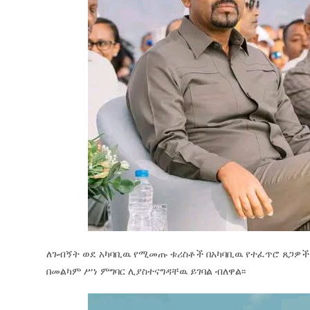
ለጉብኝት ወደ አካባቢዉ የሚመጡ ቱሪስቶች በአካባቢዉ የተፈጥሮ ጸጋዎች 
በመልካም ሥነ ምግባር ሊያስተናግዳቸዉ ይገባል ብለዋል፡፡