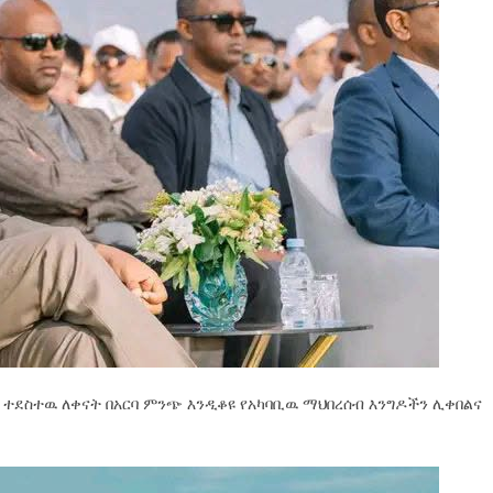
ተደስተዉ ለቀናት በአርባ ምንጭ እንዲቆዩ የአካባቢዉ ማህበረሰብ እንግዶችን ሊቀበልና