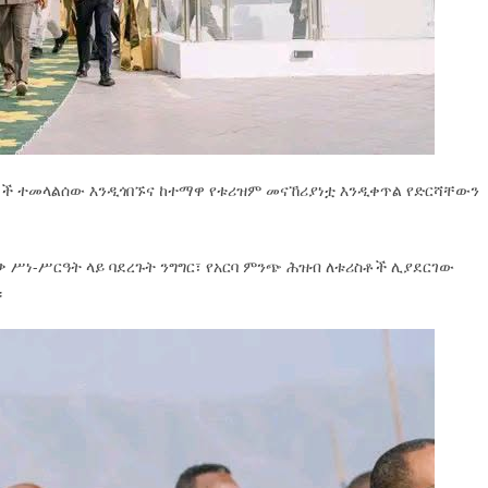
ች ተመላልሰው እንዲጎበኙና ከተማዋ የቱሪዝም መናኸሪያነቷ እንዲቀጥል የድርሻቸውን
 ሥነ-ሥርዓት ላይ ባደረጉት ንግግር፣ የአርባ ምንጭ ሕዝብ ለቱሪስቶች ሊያደርገው
።