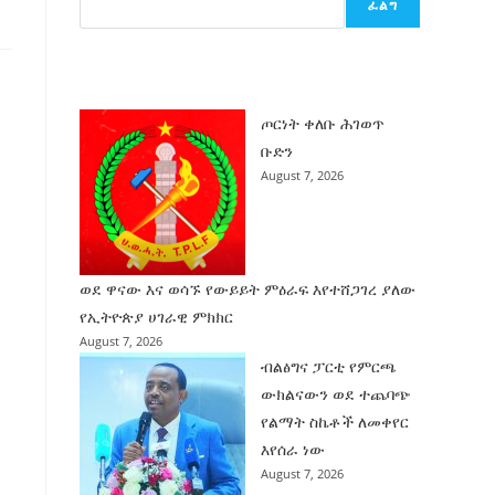
ፈልግ
ሰት
ገንባት
ዜና
ጦርነት ቀለቡ ሕገወጥ
ቡድን
August 7, 2026
ወደ ዋናው እና ወሳኙ የውይይት ምዕራፍ እየተሸጋገረ ያለው
የኢትዮጵያ ሀገራዊ ምክክር
August 7, 2026
ብልፅግና ፓርቲ የምርጫ
ውክልናውን ወደ ተጨባጭ
የልማት ስኬቶች ለመቀየር
እየሰራ ነው
August 7, 2026