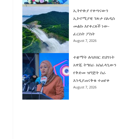
ኢትዮጵያ የቀጣናውን
ኢኮኖሚያዊ ገጽታ በአዲስ
መልኩ እየቀረጸች ነው-
ፈርስት ፖስት
August 7, 2026
ተቋማት ለሳይበር ደህንነት
አዋጁ ትግበራ አስፈላጊውን
የቅድመ ዝግጅት ስራ
እንዲያጠናቅቁ ተጠየቀ
August 7, 2026