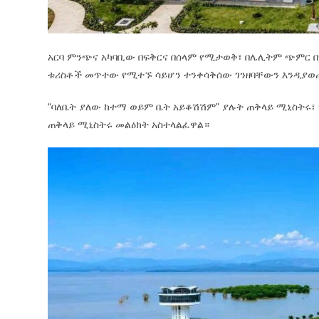
አርባ ምንጭና አካባቢው በፍቅርና በሰላም የሚታወቅ፣ በሌሊትም ጭምር 
ቱሪስቶች መጥተው የሚተኙ ሳይሆን ተንቀሳቅሰው ገንዘባቸውን እንዲያወጡ 
“ባለቤት ያለው ከተማ ወይም ቤት አይቆሽሽም” ያሉት ጠቅላይ ሚኒስትሩ፣
ጠቅላይ ሚኒስትሩ መልዕክት አስተላልፈዋል።