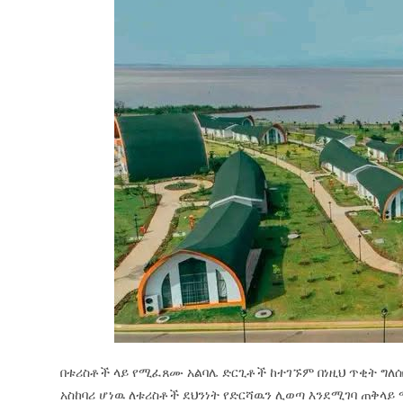
በቱሪስቶች ላይ የሚፈጸሙ አልባሌ ድርጊቶች ከተገኙም በነዚህ ጥቂት ግለሰ
አስከባሪ ሆነዉ ለቱሪስቶች ደህንነት የድርሻዉን ሊወጣ እንደሚገባ ጠቅላይ 