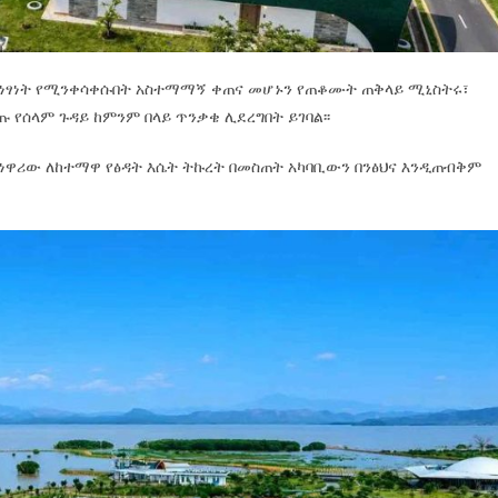
በነፃነት የሚንቀሳቀሱበት አስተማማኝ ቀጠና መሆኑን የጠቆሙት ጠቅላይ ሚኒስትሩ፣
የሰላም ጉዳይ ከምንም በላይ ጥንቃቄ ሊደረግበት ይገባል፡፡
 ነዋሪው ለከተማዋ የፅዳት እሴት ትኩረት በመስጠት አካባቢውን በንፅህና እንዲጠብቅም