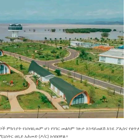
ቦች ምክንያት የአካባቢዉም ሆነ የሃገር መልካም ገጽታ እንዳይጠለሽ እንደ ፖሊስና የፀጥ
ሚኒስትር ዐቢይ አሕመድ (ዶ/ር) አሳስበዋል።