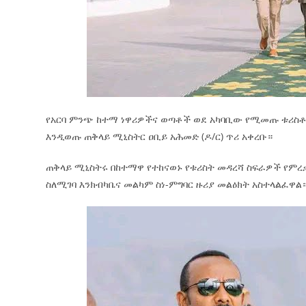
የአርባ ምንጭ ከተማ ነዋሪዎችና ወጣቶች ወደ አካባቢው የሚመጡ ቱሪስቶ
እንዲወጡ ጠቅላይ ሚኒስትር ዐቢይ አሕመድ (ዶ/ር) ጥሪ አቀረቡ።
ጠቅላይ ሚኒስትሩ በከተማዋ የተከናወኑ የቱሪስት መዳረሻ ስፍራዎች የምረቃ
ስለሚገባ እንክብካቤና መልካም ስነ-ምግባር ዙሪያ መልዕክት አስተላልፈዋል