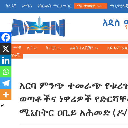
ስለ እኛ
አግኙን
የስርጭት መርሀ ግብር
ማስታወቂያ
ሚቲዎሮሎ
አዲስ 
መነሻ
ዜና
ስፖርት
አዲስ ቴሌቪዥን
ኤፍ ኤም ራዲዮ
ቴክኖሎጂ
አርባ ምንጭ ተመራጭ የቱሪዝ
የጠቅላይ ሚኒስትር ዐቢይ 
«መደመር» መጽሐፍ በቻይ
ወጣቶችና ነዋሪዎች የድርሻቸ
ለንባብ ይበቃል
ሚኒስትር ዐቢይ አሕመድ (ዶ/
AmnAdmin
July