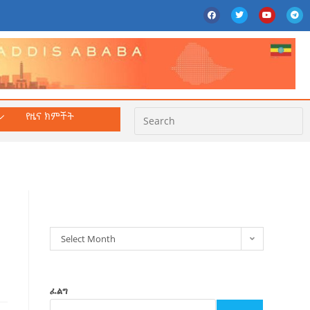
የዜና ክምችት
ክምችት
Select Month
ፈልግ