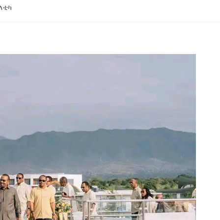
ለቲካ
ኢትዮጵያ የቀጣናውን ኢኮኖሚያዊ ገጽታ በአዲስ
አዲስ ሚዲያ ኔትዎርክ በይዘት ስራዎቹ የሀ
መልኩ እየቀረጸች ነው-ፈርስት ፖስት
ተቃውሞ የበዛበት የፊፋ አዲሱ እቅድ
ትርክትን በማረም እና የወል ትርክትን በመ
ና
ሃላፊነቱን እየተወጣ ይገኛል
August 7, 2026
July 30, 2026
ርፍ
AmnAdmin
October 17, 2025