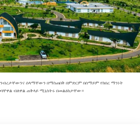
፣ ንብረታቸውንና ሰላማቸውን በማስጠበቅ በምድርም በሰማይም የከበረ ማንነት
ባቸዋል ብለዋል ጠቅላይ ሚኒስትሩ በመልዕክታቸው።