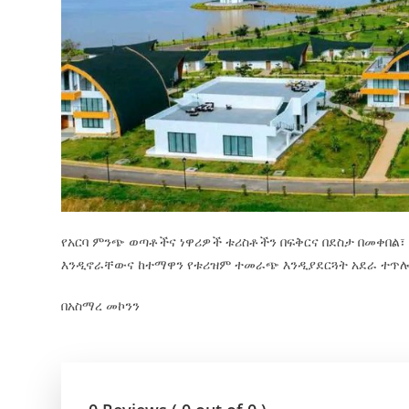
የአርባ ምንጭ ወጣቶችና ነዋሪዎች ቱሪስቶችን በፍቅርና በደስታ በመቀበል
እንዲኖራቸውና ከተማዋን የቱሪዝም ተመራጭ እንዲያደርጓት አደራ ተጥሎ
በአስማረ መኮንን