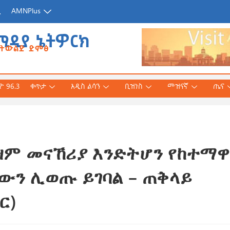
ጂ
AMNPlus
ሚዲያ ኔትዎርክ
የትውልድ ድምፅ
 96.3
ቀጥታ
አዲስ ልሳን
ቢዝነስ
መዝናኛ
ጤና
ም መናኸሪያ እንድትሆን የከተማዋ
አሕመድ (ዶ/ር)
ንኛ ተተርጉሞ በቅርቡ
ውን ሊወጡ ይገባል – ጠቅላይ
ር)
 3, 2026