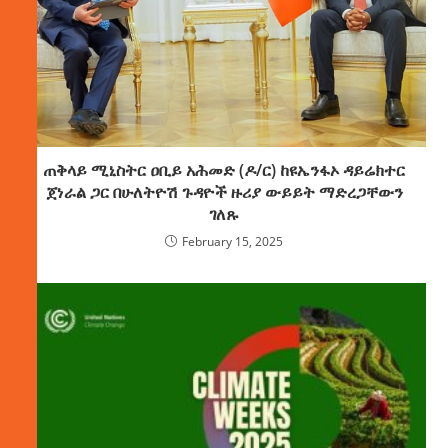
ጠቅላይ ሚኒስትር ዐቢይ አሕመድ (ዶ/ር) ከዩኤንፋኦ ዳይሬክተር
ጀነራል ጋር በሁለትዮሽ ጉዳዮች ዙሪያ ውይይት ማድረጋቸውን
ገለጹ
February 15, 2025