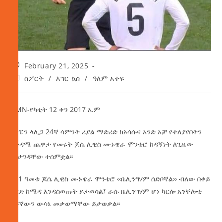
February 21, 2025
ስፖርት
/
እግር ኳስ
/
ዓለም አቀፍ
AMN-የካቲት 12 ቀን 2017 አ.ም
በስፔን ላሊጋ 24ኛ ሳምንት ሪያል ማድሪድ ከኦሳሱና አንድ አቻ የተለያየበትን
የቅዳሜ ጨዋታ የመሩት ጆሴ ሊዊስ ሙኑዌራ ሞንቴሮ ከዳኝነት ለጊዜው
መታገዳቸው ተሰምቷል፡፡
የ41
ዓመቱ ጆሴ ሊዊስ ሙኑዌራ ሞንቴሮ ‹‹ቤሊንግሃም ሰድቦኛል›› ብለው በቀይ
ካርድ ከሜዳ እንዳስወጡት ይታወሳል፤ ራሱ ቤሊንግሃም ሆነ ካርሎ አንቸሎቲ
የዳኛውን ውሳኔ መቃወማቸው ይታወቃል፡፡