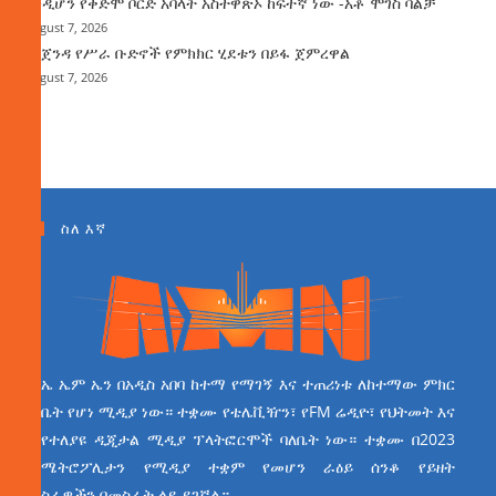
እንዲሆን የቀድሞ ቦርድ አባላት አስተዋጽኦ ከፍተኛ ነው -አቶ ሞገስ ባልቻ
August 7, 2026
የአጀንዳ የሥራ ቡድኖች የምክክር ሂደቱን በይፋ ጀምረዋል
August 7, 2026
ስለ እኛ
ኤ ኤም ኤን በአዲስ አበባ ከተማ የማገኝ እና ተጠሪነቱ ለከተማው ምክር
ቤት የሆነ ሚዲያ ነው። ተቋሙ የቴሌቪዥን፣ የFM ሬዲዮ፣ የህትመት እና
የተለያዩ ዲጂታል ሚዲያ ፕላትፎርሞች ባለቤት ነው። ተቋሙ በ2023
ሜትሮፖሊታን የሚዲያ ተቋም የመሆን ራዕይ ሰንቆ የይዘት
ስራዎችን በመስራት ላይ ይገኛል።