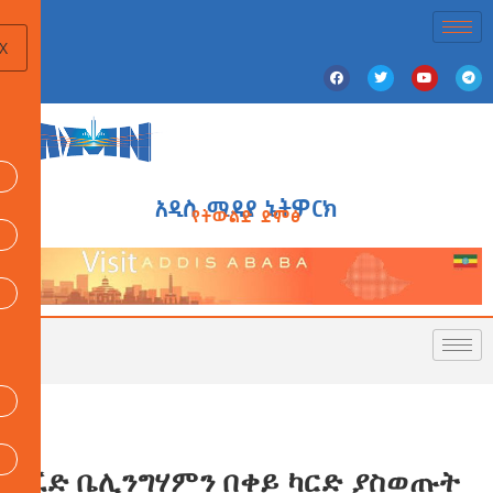
X
አዲስ ሚዲያ ኔትዎርክ
የትውልድ ድምፅ
ጁድ ቤሊንግሃምን በቀይ ካርድ ያስወጡት