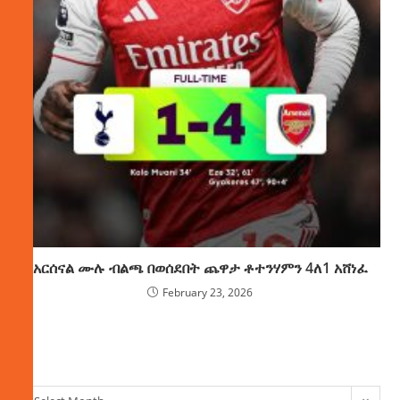
አርሰናል ሙሉ ብልጫ በወሰደበት ጨዋታ ቶተንሃምን 4ለ1 አሸነፈ
February 23, 2026
ክምችት