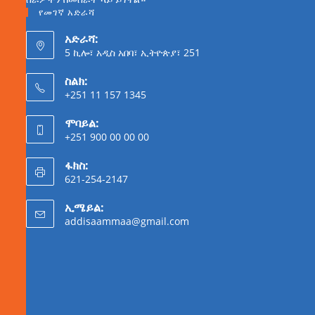
የመገኛ አድራሻ
አድራሻ:
5 ኪሎ፣ አዲስ አበባ፣ ኢትዮጵያ፣ 251
ስልክ:
+251 11 157 1345
ሞባይል:
+251 900 00 00 00
ፋክስ:
621-254-2147
ኢሜይል:
addisaammaa@gmail.com