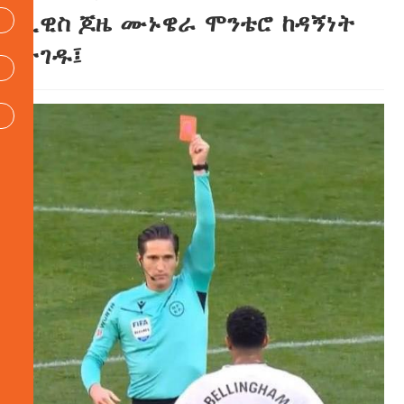
ሊዊስ ጆዜ ሙኑዌራ ሞንቴሮ ከዳኝነት
ታገዱ፤