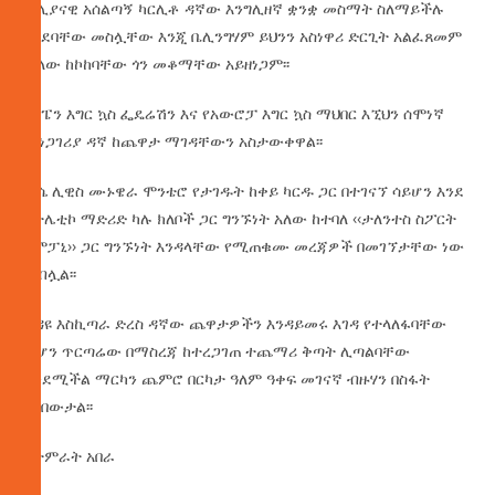
ጣሊያናዊ አሰልጣኝ ካርሊቶ ዳኛው እንግሊዘኛ ቋንቋ መስማት ስለማይችሉ
የሰደባቸው መስሏቸው እንጂ ቤሊንግሃም ይህንን አስነዋሪ ድርጊት አልፈጸመም
ብለው ከኮከባቸው ጎን መቆማቸው አይዘነጋም፡፡
የስፔን እግር ኳስ ፌዴሬሽን እና የአውሮፓ እግር ኳስ ማህበር እኚህን ሰሞነኛ
መነጋገሪያ ዳኛ ከጨዋታ ማገዳቸውን አስታውቀዋል፡፡
ጆሴ ሊዊስ ሙኑዌራ ሞንቴሮ የታገዱት ከቀይ ካርዱ ጋር በተገናኘ ሳይሆን እንደ
አትሌቲኮ ማድሪድ ካሉ ክለቦች ጋር ግንኙነት አለው ከተባለ ‹‹ታለንተስ ስፖርት
ካምፓኒ›› ጋር ግንኙነት እንዳላቸው የሚጠቁሙ መረጃዎች በመገኘታቸው ነው
ተብሏል፡፡
ጉዳዩ እስኪጣራ ድረስ ዳኛው ጨዋታዎችን እንዳይመሩ እገዳ የተላለፋባቸው
ሲሆን ጥርጣሬው በማስረጃ ከተረጋገጠ ተጨማሪ ቅጣት ሊጣልባቸው
እንደሚችል ማርካን ጨምሮ በርካታ ዓለም ዓቀፍ መገናኛ ብዙሃን በስፋት
ዘግበውታል፡፡
በታምራት አበራ