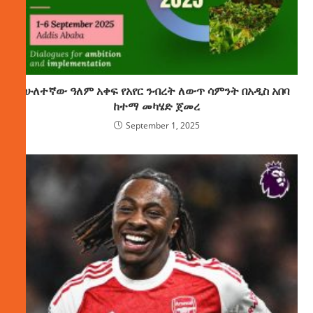
ሁለተኛው ዓለም አቀፍ የአየር ንብረት ለውጥ ሳምንት በአዲስ አበባ
ከተማ መካሄድ ጀመረ
September 1, 2025