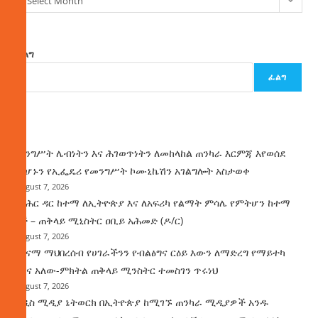
Select Month
ፈልግ
ፈልግ
ዜና
መንግሥት ሌብነትን እና ሕገወጥነትን ለመከላከል ጠንካራ እርምጃ እየወሰደ
መሆኑን የኢፌዴሪ የመንግሥት ኮሙኒኬሽን አገልግሎት አስታወቀ
August 7, 2026
የባሕር ዳር ከተማ ለኢትዮጵያ እና ለአፍሪካ የልማት ምሳሌ የምትሆን ከተማ
ነች – ጠቅላይ ሚኒስትር ዐቢይ አሕመድ (ዶ/ር)
August 7, 2026
ጤናማ ማህበረሰብ የሀገራችንን የብልፅግና ርዕይ እውን ለማድረግ የማይተካ
ሚና አለው-ምክትል ጠቅላይ ሚንስትር ተመስገን ጥሩነህ
August 7, 2026
አዲስ ሚዲያ ኔትወርክ በኢትዮጵያ ከሚገኙ ጠንካራ ሚዲያዎች አንዱ