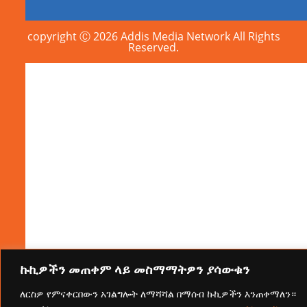
copyright Ⓒ 2026 Addis Media Network All Rights
Reserved.
ኩኪዎችን መጠቀም ላይ መስማማትዎን ያሳውቁን
ለርስዎ የምናቀርበውን አገልግሎት ለማሻሻል በማሰብ ኩኪዎችን እንጠቀማለን።