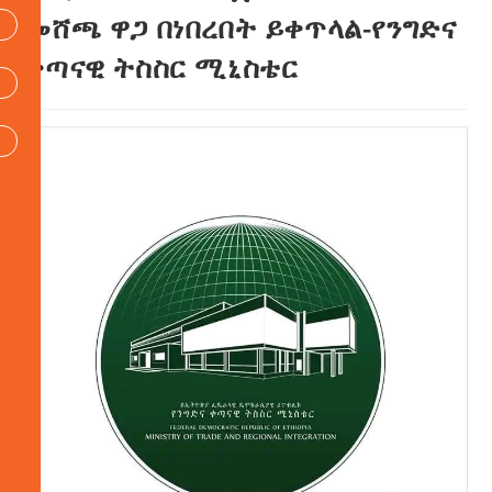
መሸጫ ዋጋ በነበረበት ይቀጥላል-የንግድና
ቀጣናዊ ትስስር ሚኒስቴር