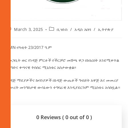
March 3, 2025
ቢዝነስ
/
አዲስ አበባ
/
ኢትዮጵያ
AMN-የካቲት 23/2017 ዓ.ም
የመጋቢት ወር የነዳጅ ምርቶች የችርቻሮ መሸጫ ዋጋ በነበረበት እንደሚቀጥል
የንግድና ቀጣናዊ ትስስር ሚኒስቴር አስታውቋል፡፡
የነዳጅ
ማደያዎችና ኩባንያዎች በነዳጅ ውጤቶች ግብይት አዋጅ እና መመሪያ
መሠረት መንግስታዊ ውሳኔውን ተግባራዊ እንዲያደርጉም ሚኒስቴሩ አሳስቧል።
0 Reviews ( 0 out of 0 )