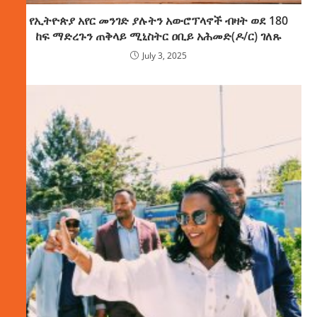
የኢትዮጵያ አየር መንገድ ያሉትን አውሮፕላኖች ብዛት ወደ 180
ከፍ ማድረጉን ጠቅላይ ሚኒስትር ዐቢይ አሕመድ(ዶ/ር) ገለጹ
July 3, 2025