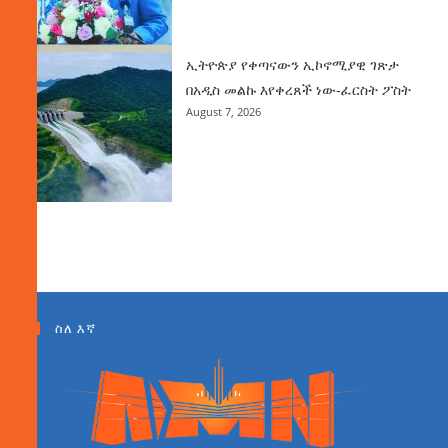
ኢትዮጵያ የቀጣናውን ኢኮኖሚያዊ ገጽታ
በአዲስ መልኩ እየቀረጸች ነው-ፈርስት ፖስት
August 7, 2026
ስለ እኛ