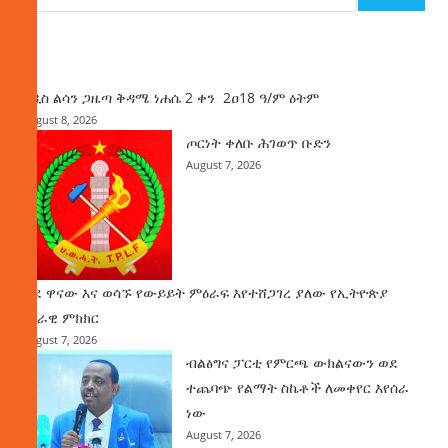
ዜና
አዲስ ልሳን ጋዜጣ ቅዳሜ ነሐሴ 2 ቀን 2ዐ18 ዓ/ም ዕትም
August 8, 2026
ጦርነት ቀለቡ ሕገወጥ ቡድን
August 7, 2026
ወደ ዋናው እና ወሳኙ የውይይት ምዕራፍ እየተሸጋገረ ያለው የኢትዮጵያ
ሀገራዊ ምክክር
August 7, 2026
ብልፅግና ፓርቲ የምርጫ ውክልናውን ወደ
ተጨባጭ የልማት ስኬቶች ለመቀየር እየሰራ
ነው
August 7, 2026