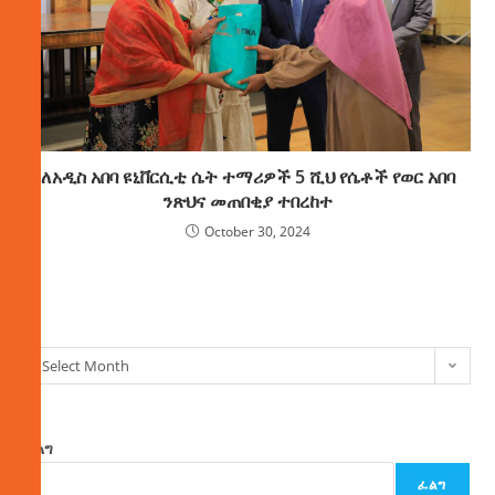
ለአዲስ አበባ ዩኒቨርሲቲ ሴት ተማሪዎች 5 ሺህ የሴቶች የወር አበባ
ንጽህና መጠበቂያ ተበረከተ
October 30, 2024
ክምችት
Select Month
ፈልግ
ፈልግ