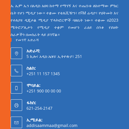
ኤ ኤም ኤን በአዲስ አበባ ከተማ የማገኝ እና ተጠሪነቱ ለከተማው ምክር
ቤት የሆነ ሚዲያ ነው። ተቋሙ የቴሌቪዥን፣ የFM ሬዲዮ፣ የህትመት እና
የተለያዩ ዲጂታል ሚዲያ ፕላትፎርሞች ባለቤት ነው። ተቋሙ በ2023
ሜትሮፖሊታን የሚዲያ ተቋም የመሆን ራዕይ ሰንቆ የይዘት
ስራዎችን በመስራት ላይ ይገኛል።
የመገኛ አድራሻ
አድራሻ:
5 ኪሎ፣ አዲስ አበባ፣ ኢትዮጵያ፣ 251
ስልክ:
+251 11 157 1345
ሞባይል:
+251 900 00 00 00
ፋክስ:
621-254-2147
ኢሜይል:
addisaammaa@gmail.com