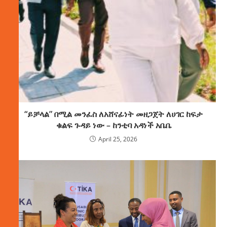
“ይቻላል” በሚል መንፈስ ለአሸናፊነት መዘጋጀት ለሀገር ከፍታ
ቁልፍ ጉዳይ ነው – ከንቲባ አዳነች አቤቤ
April 25, 2026