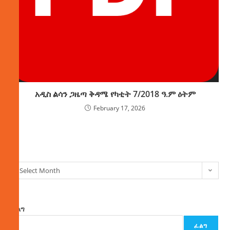
አዲስ ልሳን ጋዜጣ ቅዳሜ የካቲት 7/2018 ዓ.ም ዕትም
February 17, 2026
ክምችት
Select Month
ፈልግ
ፈልግ