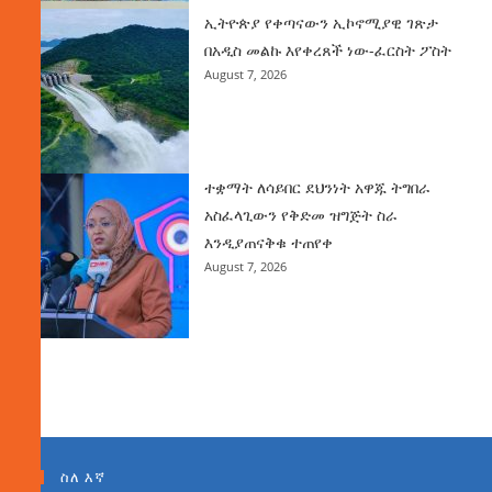
ኢትዮጵያ የቀጣናውን ኢኮኖሚያዊ ገጽታ
በአዲስ መልኩ እየቀረጸች ነው-ፈርስት ፖስት
August 7, 2026
ተቋማት ለሳይበር ደህንነት አዋጁ ትግበራ
አስፈላጊውን የቅድመ ዝግጅት ስራ
እንዲያጠናቅቁ ተጠየቀ
August 7, 2026
ስለ እኛ