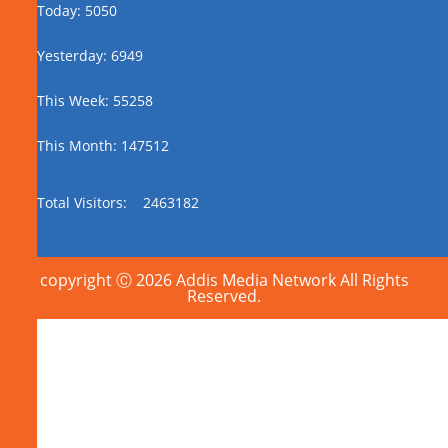
Today: 5050
Yesterday: 6949
This Week: 55258
This Month: 147512
Total Visitors:
2463182
copyright Ⓒ 2026 Addis Media Network All Rights
Reserved.