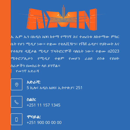
ኤ ኤም ኤን በአዲስ አበባ ከተማ የማገኝ እና ተጠሪነቱ ለከተማው ምክር
ቤት የሆነ ሚዲያ ነው። ተቋሙ የቴሌቪዥን፣ የFM ሬዲዮ፣ የህትመት እና
የተለያዩ ዲጂታል ሚዲያ ፕላትፎርሞች ባለቤት ነው። ተቋሙ በ2023
ሜትሮፖሊታን የሚዲያ ተቋም የመሆን ራዕይ ሰንቆ የይዘት
ስራዎችን በመስራት ላይ ይገኛል።
የመገኛ አድራሻ
አድራሻ:
5 ኪሎ፣ አዲስ አበባ፣ ኢትዮጵያ፣ 251
ስልክ:
+251 11 157 1345
ሞባይል:
+251 900 00 00 00