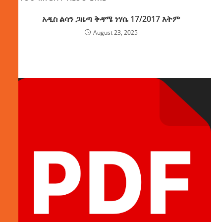
አዲስ ልሳን ጋዜጣ ቅዳሜ ነሃሴ 17/2017 እትም
August 23, 2025