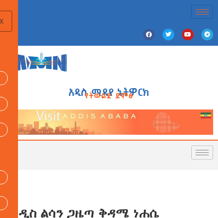
X
አዲስ ሚዲያ ኔትዎርክ
የትውልድ ድምፅ
አዲስ ልሳን ጋዜጣ ቅዳሜ ነሐሴ