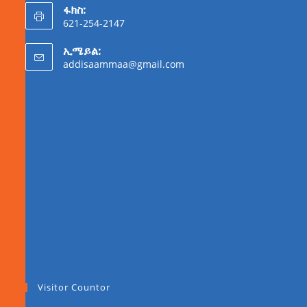
ፋክስ:
621-254-2147
ኢሜይል:
addisaammaa@gmail.com
Visitor Countor