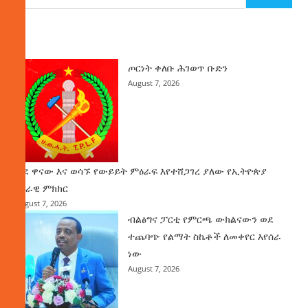
ዜና
ጦርነት ቀለቡ ሕገወጥ ቡድን
August 7, 2026
ወደ ዋናው እና ወሳኙ የውይይት ምዕራፍ እየተሸጋገረ ያለው የኢትዮጵያ
ሀገራዊ ምክክር
August 7, 2026
ብልፅግና ፓርቲ የምርጫ ውክልናውን ወደ
ተጨባጭ የልማት ስኬቶች ለመቀየር እየሰራ
ነው
August 7, 2026