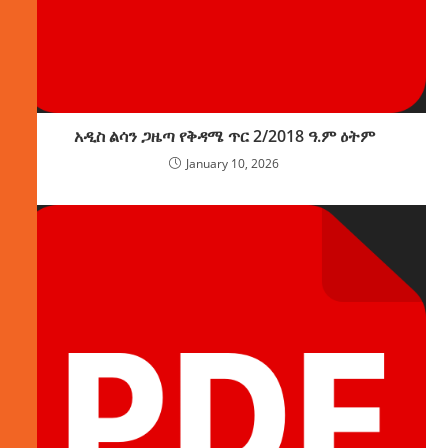
አዲስ ልሳን ጋዜጣ የቅዳሜ ጥር 2/2018 ዓ.ም ዕትም
January 10, 2026