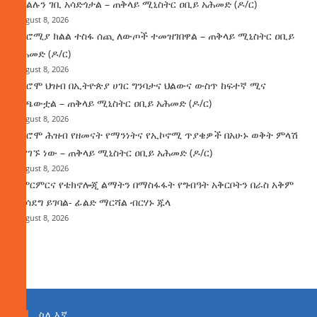
የክልሉን ገቢ አሳድጎታል – ጠቅላይ ሚኒስትር ዐቢይ አሕመድ (ዶ/ር)
August 8, 2026
በኦሮሚያ ክልል ተስፋ ሰጪ ለውጦች ተመዝገበዋል – ጠቅላይ ሚኒስትር ዐቢይ
አሕመድ (ዶ/ር)
August 8, 2026
የኦሮሞ ህዝብ በኢትዮጵያ ሀገር ግንባታና ህልውና ውስጥ ከፍተኛ ሚና
ተጫውቷል – ጠቅላይ ሚኒስትር ዐቢይ አሕመድ (ዶ/ር)
August 8, 2026
የኦሮሞ ሕዝብ የዘመናት የማንነትና የኢኮኖሚ ጥያቄዎች በአሁኑ ወቅት ምላሽ
እያገኙ ነው – ጠቅላይ ሚኒስትር ዐቢይ አሕመድ (ዶ/ር)
August 8, 2026
የምርምርና የቴክኖሎጂ ልማትን በማስፋፋት የግብዓት አቅርቦትን በራስ አቅም
ማሳደግ ይገባል- ፊልድ ማርሻል ብርሃኑ ጁላ
August 8, 2026
ስለ እኛ