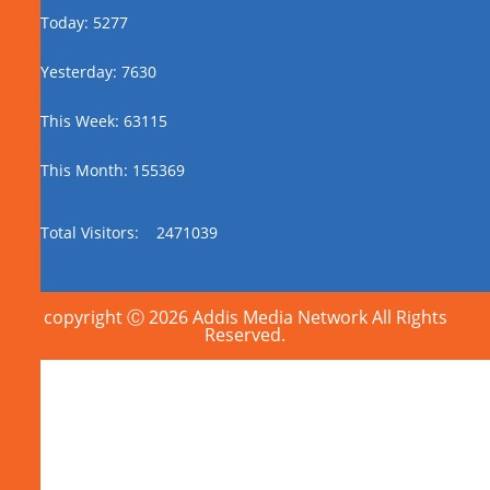
Today: 5277
Yesterday: 7630
This Week: 63115
This Month: 155369
Total Visitors:
2471039
copyright Ⓒ 2026 Addis Media Network All Rights
Reserved.