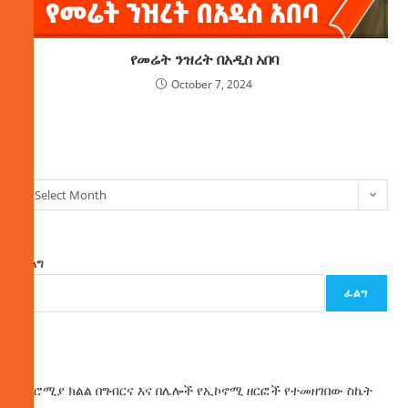
የመሬት ንዝረት በአዲስ አበባ
October 7, 2024
ክምችት
Select Month
ፈልግ
ፈልግ
ዜና
በኦሮሚያ ክልል በግብርና እና በሌሎች የኢኮኖሚ ዘርፎች የተመዘገበው ስኬት