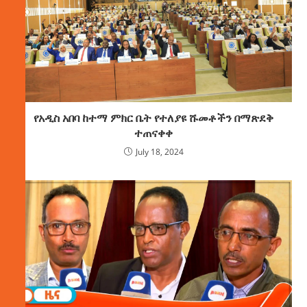
የአዲስ አበባ ከተማ ምክር ቤት የተለያዩ ሹመቶችን በማጽደቅ
ተጠናቀቀ
July 18, 2024