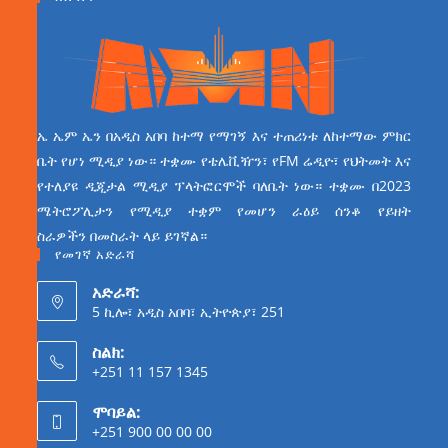
ኤ ኤም ኤን በአዲስ አበባ ከተማ የማገኝ እና ተጠሪነቱ ለከተማው ምክር
ቤት የሆነ ሚዲያ ነው። ተቋሙ የቴሌቪዥን፣ የFM ሬዲዮ፣ የህትመት እና
የተለያዩ ዲጂታል ሚዲያ ፕላትፎርሞች ባለቤት ነው። ተቋሙ በ2023
ሜትሮፖሊታን የሚዲያ ተቋም የመሆን ራዕይ ሰንቆ የይዘት
ስራዎችን በመስራት ላይ ይገኛል።
የመገኛ አድራሻ
አድራሻ:
5 ኪሎ፣ አዲስ አበባ፣ ኢትዮጵያ፣ 251
ስልክ:
+251 11 157 1345
ሞባይል:
+251 900 00 00 00