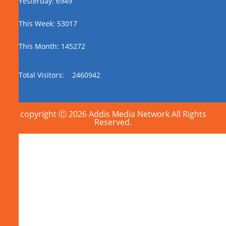
Yesterday: 6949
This Week: 53017
This Month: 145272
Total Visitors:
2460942
copyright Ⓒ 2026 Addis Media Network All Rights
Reserved.