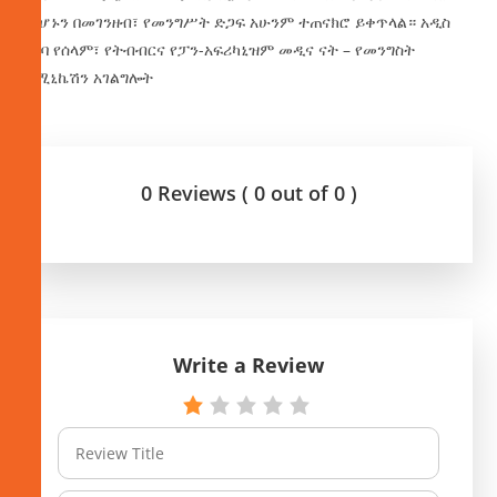
መሆኑን በመገንዘብ፣ የመንግሥት ድጋፍ አሁንም ተጠናክሮ ይቀጥላል። አዲስ
አበባ የሰላም፣ የትብብርና የፓን-አፍሪካኒዝም መዲና ናት – የመንግስት
ኮሚኒኬሽን አገልግሎት
0 Reviews ( 0 out of 0 )
Write a Review