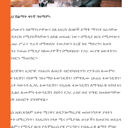
የዚህ ሽልማት ዋነኛ ዓላማም፡-
አፍሪካውያን ስለማንነታቸውና ስለ አፍሪካ ሕዝቦች ደማቅ ማንነት በራሳቸው
እንዲተርኩ የሚያስችላቸውን ዕድል መፍጠር ነው። በሚዲያ ዘርፍ የሚታየውን
የፈጠራ ሥራና ጥራት በማወደስ፣ የሙያውን ደረጃ ከፍ ማድረግ። ከመላ
አኅጉሩ የመጡ የሚዲያ ባለሙያዎችን በማሰባሰብ፣ የጋራ ሙያዊ ዕውቀትንና
ትብብርን ማጠናከር።
ለአዘጋጆቹና አጋሮቹ: የአፍሪካ ሕብረት ብሮድካስቲንግ፣ የፓትሪስ ሉሙምባ
ፋውንዴሽን፣ የክዋሜ ንክሩማህ ፋውንዴሽን፣ የምዋሊሙ ኒዬሬሬ ፋውንዴሽን፣
የኬኔት ካውንዳ ሌጋሲ ፋውንዴሽን፣ የሲሱሉ ፋውንዴሽን ለማኅበራዊ ፍትህ እና
የፒኤልኦ ሉሙምባ ፋውንዴሽን ይህንን የጋራ ራዕይ ወደ ተግባር በመለወጣቸው
ታላቅ አክብሮት ይገባቸዋል።
አዲስ አበባ ለዓለም አቀፍ ሚናዋና ለዲፕሎማሲያዊ መስተንግዶዋ ያላትን
ብቃት በማረጋገጥ፣ የአፍሪካን የላቀ ሚና የሚያጎሉ ሁነቶችን ከመደገፍ ወደኋላ
አይልም። የሚዲያ ዘርፍ የዲሞክራሲያዊ ሥርዓትና የብሔራዊ ልማት ምሰሶ