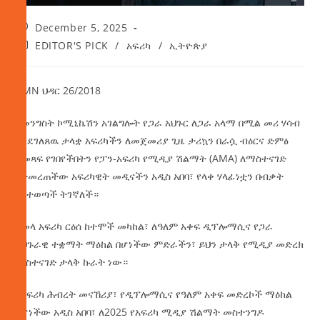
December 5, 2025
EDITOR'S PICK
/
አፍሪካ
/
ኢትዮጵያ
AMN ህዳር 26/2018
የመንግስት ኮሚኒኬሽን አገልግሎት የጋራ አህጉር ለጋራ አላማ በሚል መሪ ሃሳብ
እንደገለጸዉ ታላቋ አፍሪካችን ለመጀመሪያ ጊዜ ታሪኳን በራሷ ብዕርና ድምፅ
ለመጻፍ የገበየችበትን የፓን-አፍሪካ የሚዲያ ሽልማት (AMA) ለማስተናገድ
የተመረጠችው አፍሪካዊት መዲናችን አዲስ አበባ፣ የላቀ ሃላፊነቷን በብቃት
እየተወጣች ትገኛለች።
በመላ አፍሪካ ርዕሰ ከተሞች መካከል፣ ለዓለም አቀፍ ዲፕሎማሲና የጋራ
አህጉራዊ ተቋማት ማዕከል በሆነችው ምድራችን፣ ይህን ታላቅ የሚዲያ መድረክ
ማስተናገድ ታላቅ ኩራት ነው።
የአፍሪካ ሕብረት መናኸሪያ፣ የዲፕሎማሲና የዓለም አቀፍ መድረኮች ማዕከል
የሆነችው አዲስ አበባ፣ ለ2025 የአፍሪካ ሚዲያ ሽልማት መስተንግዶ