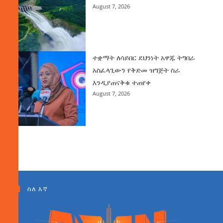
August 7, 2026
ተቋማት ለሳይበር ደህንነት አዋጁ ትግበራ
አስፈላጊውን የቅድመ ዝግጅት ስራ
እንዲያጠናቅቁ ተጠየቀ
August 7, 2026
ስለ እኛ