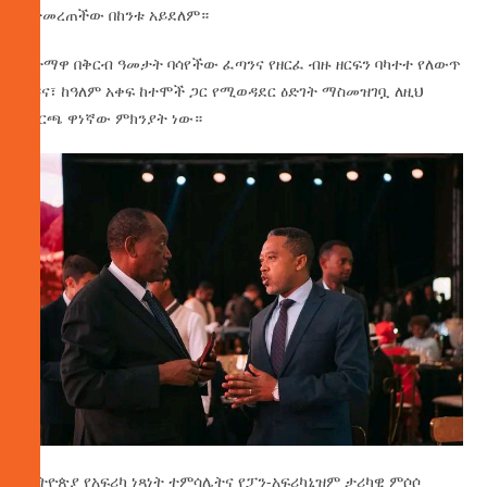
የተመረጠችው በከንቱ አይደለም።
ከተማዋ በቅርብ ዓመታት ባሳየችው ፈጣንና የዘርፈ ብዙ ዘርፍን ባካተተ የለውጥ
ጎዳና፣ ከዓለም አቀፍ ከተሞች ጋር የሚወዳደር ዕድገት ማስመዝገቧ ለዚህ
ምርጫ ዋነኛው ምክንያት ነው።
ኢትዮጵያ የአፍሪካ ነጻነት ተምሳሌትና የፓን-አፍሪካኒዝም ታሪካዊ ምሶሶ