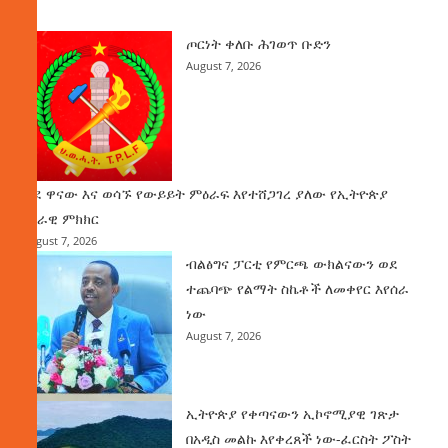
ዜና
ጦርነት ቀለቡ ሕገወጥ ቡድን
August 7, 2026
ወደ ዋናው እና ወሳኙ የውይይት ምዕራፍ እየተሸጋገረ ያለው የኢትዮጵያ
ሀገራዊ ምክክር
August 7, 2026
ብልፅግና ፓርቲ የምርጫ ውክልናውን ወደ
ተጨባጭ የልማት ስኬቶች ለመቀየር እየሰራ
ነው
August 7, 2026
ኢትዮጵያ የቀጣናውን ኢኮኖሚያዊ ገጽታ
በአዲስ መልኩ እየቀረጸች ነው-ፈርስት ፖስት