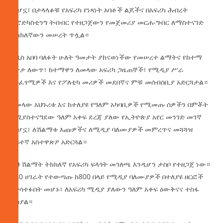
መሆኗ፣ በታላላቆቹ የአፍሪካ የነጻነት አባቶች ልጆችና በአፍሪካ ሕብረት
ብሮድካስቲንግ ትብብር የተዘጋጀውን የመጀመሪያ መርሐ-ግብር ለማስተናገድ
ትክክለኛውን መሠረት ጥሏል።
አዲስ አበባ ባለፉት ሁለት ዓመታት ያከናወነችው የመሠረተ ልማትና የከተማ
ገጽታ ለውጥ፣ ከተማዋን ለመላው አፍሪካ ጋዜጠኞች፣ የሚዲያ ሥራ
አስፈፃሚዎች እና የፖለቲካ መሪዎች መደበኛና ምቹ መሰብሰቢያ አድርጓታል።
ከመላው አህጉሪቱ እና ከተለያዩ የዓለም አካባቢዎች የሚመጡ ሰዎችን በምቾት
የሚያስተናግደው ዓለም አቀፍ ደረጃ ያለው የኢትዮጵያ አየር መንገድ መገኛ
መሆኗ፣ ለሽልማቱ እጩዎችና ለሚዲያ ባለሙያዎች መምረጥና መጓጓዝ
ከፍተኛ አስተዋጽዖ አድርጓል።
ይህ ሽልማት ትክክለኛ የአፍሪካ ፍላጎት መገለጫ እንዲሆን ታስቦ የተዘጋጀ ነው።
ከ40 ሀገራት የተውጣጡ ከ800 በላይ የሚዲያ ባለሙያዎች በተለያዩ ዘርፎች
የተሳተፉበት መሆኑ፣ ለአፍሪካ ሚዲያ ያለውን ዓለም አቀፍ ዕውቅናና ተስፋ
ያሳያል።