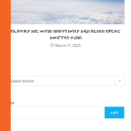
የኢትዮጵያ አየር መንገድ ከቦይንግ ኩባንያ አዲስ የቢዝነስ የቻርተር
አውሮፕላን ተረከበ
March 17, 2025
ክምችት
Select Month
ፈልግ
ፈልግ