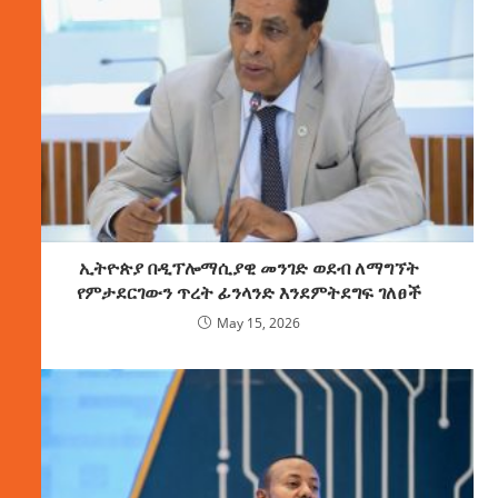
ኢትዮጵያ በዲፕሎማሲያዊ መንገድ ወደብ ለማግኘት
የምታደርገውን ጥረት ፊንላንድ እንደምትደግፍ ገለፀች
May 15, 2026