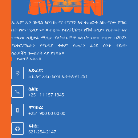
ኤ ኤም ኤን በአዲስ አበባ ከተማ የማገኝ እና ተጠሪነቱ ለከተማው ምክር
ቤት የሆነ ሚዲያ ነው። ተቋሙ የቴሌቪዥን፣ የFM ሬዲዮ፣ የህትመት እና
የተለያዩ ዲጂታል ሚዲያ ፕላትፎርሞች ባለቤት ነው። ተቋሙ በ2023
ሜትሮፖሊታን የሚዲያ ተቋም የመሆን ራዕይ ሰንቆ የይዘት
ስራዎችን በመስራት ላይ ይገኛል።
የመገኛ አድራሻ
አድራሻ:
5 ኪሎ፣ አዲስ አበባ፣ ኢትዮጵያ፣ 251
ስልክ:
+251 11 157 1345
ሞባይል:
+251 900 00 00 00
ፋክስ:
621-254-2147