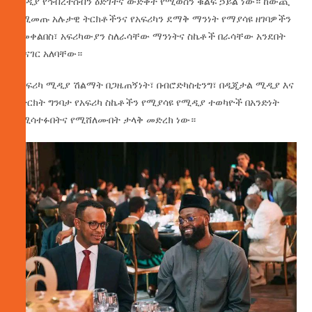
ሚዲያ የኅብረተሰብን ዕድገትና ውድቀት የሚወስን ቁልፍ ኃይል ነው። ከውጪ
የሚመጡ አሉታዊ ትርክቶችንና የአፍሪካን ደማቅ ማንነት የማያሳዩ ዘገባዎችን
ለመቀልበስ፣ አፍሪካውያን ስለራሳቸው ማንነትና ስኬቶች በራሳቸው አንደበት
መናገር አለባቸው።
የአፍሪካ ሚዲያ ሽልማት በጋዜጠኝነት፣ በብሮድካስቲንግ፣ በዲጂታል ሚዲያ እና
በትርክት ግንባታ የአፍሪካ ስኬቶችን የሚያሳዩ የሚዲያ ተወካዮች በአንድነት
የሚሳተፉበትና የሚሸለሙበት ታላቅ መድረክ ነው።