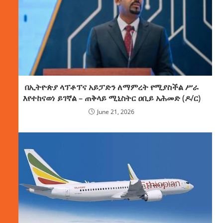
በኢትዮጵያ ላፕቶፕና አይፓድን ለማምረት የሚያስችል ሥራ
እየተከናወነ ይገኛል – ጠቅላይ ሚኒስትር ዐቢይ አሕመድ (ዶ/ር)
June 21, 2026