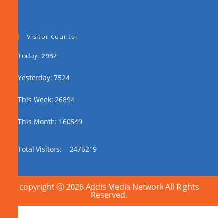
Visitor Countor
Today: 2932
Yesterday: 7524
This Week: 26894
This Month: 160549
Total Visitors:
2476219
copyright Ⓒ 2026 Addis Media Network All Rights
Reserved.