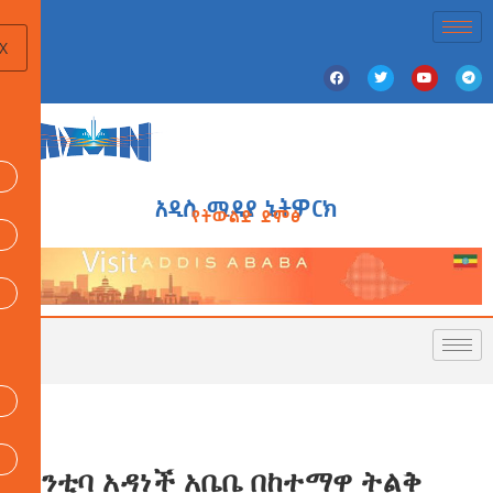
X
አዲስ ሚዲያ ኔትዎርክ
የትውልድ ድምፅ
ከንቲባ አዳነች አቤቤ በከተማዋ ትልቅ