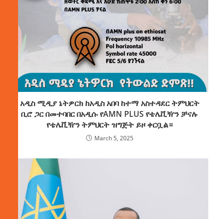
አዲስ ሚዲያ ኔትዎርክ ከአዲስ አበባ ከተማ አስተዳደር ትምህርት
ቢሮ ጋር በመተባበር በአዲሱ የAMN PLUS የቴሌቪዥን ቻናሉ
የቴሌቪዥን ትምህርት ዝግጅት ይዞ ቀርቧል።
March 5, 2025