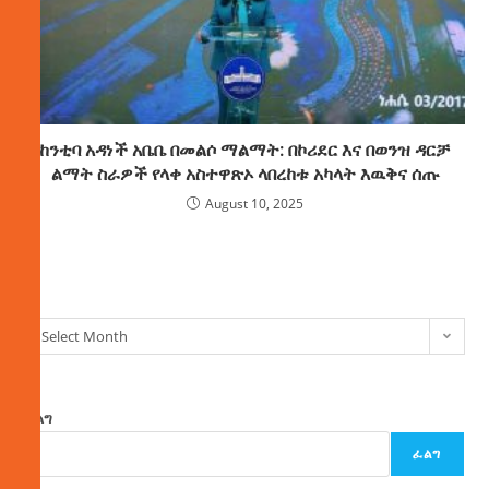
ከንቲባ አዳነች አቤቤ በመልሶ ማልማት: በኮሪደር እና በወንዝ ዳርቻ
ልማት ስራዎች የላቀ አስተዋጽኦ ላበረከቱ አካላት እዉቅና ሰጡ
August 10, 2025
ክምችት
Select Month
ፈልግ
ፈልግ