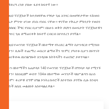
በማድረግ ረገድ ያለው ፋይዳ ከፍተኛ ነው።
እነዚህ ፕሮጀክቶች ከተያዘላቸዉ የግባታ ጊዜ አንፃር በመዘግየታቸው የሕዝብ
ቅሬታ ምንጭ ሆነው ይነሱ የነበሩ ናቸው። ዋነኛው የቅሬታ ምክንያት የወሰን
ማስከበር ችግር የነበረ ቢሆንም፣ በአሁኑ ወቅት ይህንን በመፍታት ፕሮጀክቶቹን
በአጭር ጊዜ ለማጠናቀቅ ከፍተኛ ርብርብ እየተደረገ ይገኛል።
እነዚህ የመንገድ ፕሮጀክቶች በከተማዋ የኮሪደር ልማት ስታንዳርድ የሚገነቡ
ሲሆን፣ ሌሎች ተጨማሪ መሰረተ ልማቶችን ጭምር ያካተቱ ሲሆን በፍጥነት
ተጠናቅቀዉ ለአገልግሎት እንዲበቁ ክትትላችን ተጠናክሮ ይቀጥላል።
አሁን በከተማችን አጠቃላይ 140 የመንገድ ፕሮጀክቶች በግንባታ ላይ የሚገኙ
ሲሆን፣ ከእነዚህም ውስጥ 104ቱ በከተማው መንገዶች ባለሥልጣን በራስ
አቅም፣ ቀሪዎቹ ደግሞ በግል ኮንትራክተሮች እየተገነቡ ይገኛሉ ሲሉ ከንቲባ
አዳነች አቤቤ መልዕክት አስተላልፈዋል።