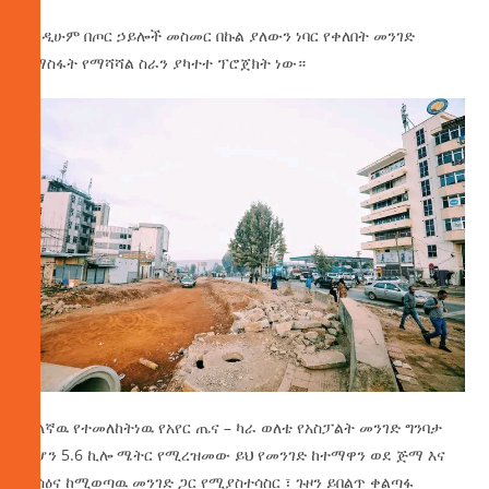
እንዲሁም በጦር ኃይሎች መስመር በኩል ያለውን ነባር የቀለበት መንገድ
በማስፋት የማሻሻል ስራን ያካተተ ፕሮጀክት ነው።
ሌላኛዉ የተመለከትነዉ የአየር ጤና – ካራ ወለቴ የአስፓልት መንገድ ግንባታ
ሲሆን 5.6 ኪሎ ሜትር የሚረዝመው ይህ የመንገድ ከተማዋን ወደ ጅማ እና
ሆሳዕና ከሚወጣዉ መንገድ ጋር የሚያስተሳስር ፣ ጉዞን ይበልጥ ቀልጣፋ