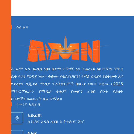
ስለ እኛ
ኤ ኤም ኤን በአዲስ አበባ ከተማ የማገኝ እና ተጠሪነቱ ለከተማው ምክር
ቤት የሆነ ሚዲያ ነው። ተቋሙ የቴሌቪዥን፣ የFM ሬዲዮ፣ የህትመት እና
የተለያዩ ዲጂታል ሚዲያ ፕላትፎርሞች ባለቤት ነው። ተቋሙ በ2023
ሜትሮፖሊታን የሚዲያ ተቋም የመሆን ራዕይ ሰንቆ የይዘት
ስራዎችን በመስራት ላይ ይገኛል።
የመገኛ አድራሻ
አድራሻ:
5 ኪሎ፣ አዲስ አበባ፣ ኢትዮጵያ፣ 251
ስልክ: