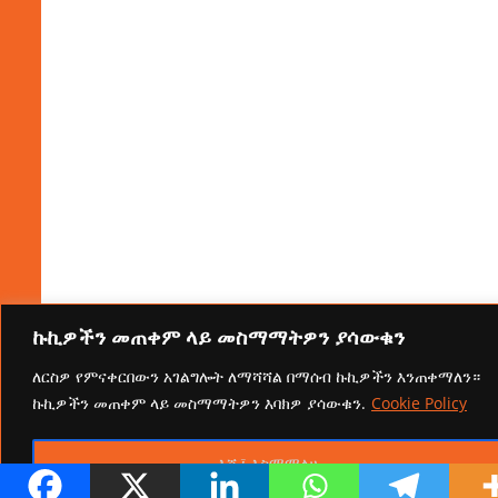
ኩኪዎችን መጠቀም ላይ መስማማትዎን ያሳውቁን
ለርስዎ የምናቀርበውን አገልግሎት ለማሻሻል በማሰብ ኩኪዎችን እንጠቀማለን።
ኩኪዎችን መጠቀም ላይ መስማማትዎን እባክዎ ያሳውቁን.
Cookie Policy
እሺ፤ እስማማለሁ