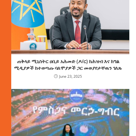
ጠቅላይ ሚኒስትር ዐቢይ አሕመድ (ዶ/ር) ከሕዝብ እና ከግል
ሚዲያዎች ከተወጣጡ ባለሞያዎች ጋር መወያየታቸዉን ገለጹ
June 23, 2025