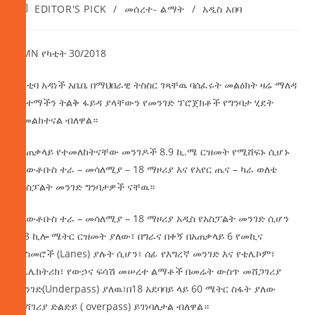
EDITOR'S PICK
/
መሰረተ- ልማት
/
አዲስ አበባ
AMN የካቲት 30/2018
ከንቲባ አዳነች አቤቤ በማህበራዊ ትስስር ገጻቸዉ ባሰፈሩት መልዕክት ዛሬ ማለዳ
በከተማችን ትልቅ ፋይዳ ያላቸውን የመንገድ ፕሮጀክቶች የግንባታ ሂደት
ተመልክተናል ብለዋል።
በአጠቃላይ የተመለከትናቸው መንገዶች 8.9 ኪ.ሜ ርዝመት የሚሸፍኑ ሲሆኑ
የአውቶቡስ ተራ – መሳለሚያ – 18 ማዞሪያ እና የአየር ጤና – ካራ ወለቴ
የአስፓልት መንገድ ግንባታዎች ናቸዉ።
የአውቶቡስ ተራ – መሳለሚያ – 18 ማዞሪያ አዲስ የአስፓልት መንገድ ሲሆን
3.3 ኪሎ ሜትር ርዝመት ያለው፣ በግራና በቀኝ በአጠቃላይ 6 የመኪና
መስመሮች (Lanes) ያሉት ሲሆን፣ ሰፊ የእግረኛ መንገድ እና የቴሌኮም፣
የኤሌክትሪክ፣ የውኃና ፍሳሽ መሠረተ ልማቶች በመሬት ውስጥ መሸጋገሪያ
መንገድ(Underpass) ያለዉ፣በ18 አደባባይ ላይ 60 ሜትር ስፋት ያለው
መሻገሪያ ድልድይ ( overpass) ይገነባለታል ብለዋል።