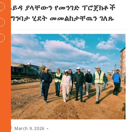
ፋይዳ ያላቸውን የመንገድ ፕሮጀክቶች
የግንባታ ሂደት መመልከታቸዉን ገለጹ
March 9, 2026