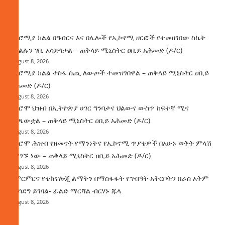
ዜና
በኦሮሚያ ክልል በግብርና እና በሌሎች የኢኮኖሚ ዘርፎች የተመዘገበው ስኬት
የክልሉን ገቢ አሳድጎታል – ጠቅላይ ሚኒስትር ዐቢይ አሕመድ (ዶ/ር)
August 8, 2026
በኦሮሚያ ክልል ተስፋ ሰጪ ለውጦች ተመዝገበዋል – ጠቅላይ ሚኒስትር ዐቢይ
አሕመድ (ዶ/ር)
August 8, 2026
የኦሮሞ ህዝብ በኢትዮጵያ ሀገር ግንባታና ህልውና ውስጥ ከፍተኛ ሚና
ተጫውቷል – ጠቅላይ ሚኒስትር ዐቢይ አሕመድ (ዶ/ር)
August 8, 2026
የኦሮሞ ሕዝብ የዘመናት የማንነትና የኢኮኖሚ ጥያቄዎች በአሁኑ ወቅት ምላሽ
እያገኙ ነው – ጠቅላይ ሚኒስትር ዐቢይ አሕመድ (ዶ/ር)
August 8, 2026
የምርምርና የቴክኖሎጂ ልማትን በማስፋፋት የግብዓት አቅርቦትን በራስ አቅም
ማሳደግ ይገባል- ፊልድ ማርሻል ብርሃኑ ጁላ
August 8, 2026