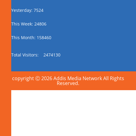
Yesterday: 7524
This Week: 24806
This Month: 158460
Total Visitors:
2474130
copyright Ⓒ 2026 Addis Media Network All Rights
Reserved.