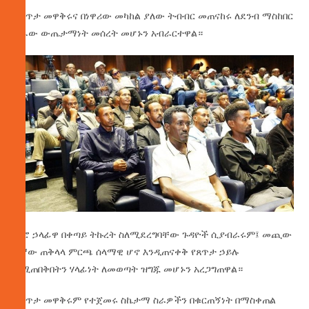
በጸጥታ መዋቅሩና በነዋሪው መካከል ያለው ትብብር መጠናከሩ ለደንብ ማስከበር
ስራው ውጤታማነት መሰረት መሆኑን አብራርተዋል።
ቢሮ ኃላፊዋ በቀጣይ ትኩረት ስለሚደረግባቸው ጉዳዮች ሲያብራሩም፤ መጪው
7ኛው ጠቅላላ ምርጫ ሰላማዊ ሆኖ እንዲጠናቀቅ የጸጥታ ኃይሉ
የሚጠበቅበትን ሃላፊነት ለመወጣት ዝግጁ መሆኑን አረጋግጠዋል።
የጸጥታ መዋቅሩም የተጀመሩ ስኬታማ ስራዎችን በቁርጠኝነት በማስቀጠል