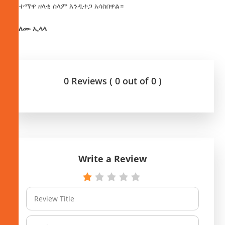
ለከተማዋ ዘላቂ ሰላም እንዲተጋ አሳስበዋል።
በአለሙ ኢላላ
0 Reviews ( 0 out of 0 )
Write a Review