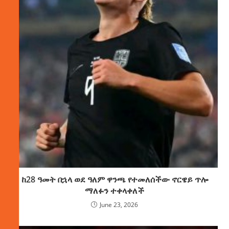
ከ28 ዓመት በኋላ ወደ ዓለም ዋንጫ የተመለሰችው ኖርዌይ ጥሎ
ማለፉን ተቀላቀለች
June 23, 2026