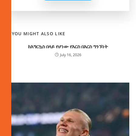
YOU MIGHT ALSO LIKE
ከእግርኳስ በላይ የሆነው የእርስ በእርስ ግንኙነት
July 16, 2026