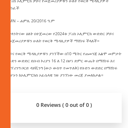
በፓሪስ ኦሊምፒክ ቻይና የመጀመሪያዎቹን ሁለት የወርቅ ሜዳሊያዎች
አሸነፈች
AMN – ሐምሌ 20/2016 ዓ.ም
በትላንትናው ዕለት በተጀመረው የ2024ቱ ፓሪስ ኦሊምፒክ ውድድር ቻይና
የመጀመሪያዎቹን ሁለት የወርቅ ሜዳሊያዎች ማሸነፍ ችላለች።
ቻይና
የወርቅ ሜዳሊያዎቹን ያገኘችው በ10 ሜትር የጠመንጃ አልሞ መምታት
የቡድን ውድድር ደቡብ ኮሪያን 16 ለ 12 በሆነ ድምር ውጤት በማሸነፍ እና
በስፕሪንግ ቦርድ ዳይቪንግ (ውኃ ውስጥ የመጥለቅ) የቡድን ውድድር በማሸነፍ
መሆኑን ከኦሊምፒክስ ኦፊሴላዊ ገጽ ያገኘነው መረጃ ያመለክታል።
0 Reviews ( 0 out of 0 )