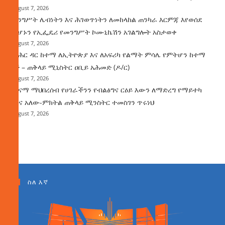
August 7, 2026
መንግሥት ሌብነትን እና ሕገወጥነትን ለመከላከል ጠንካራ እርምጃ እየወሰደ
መሆኑን የኢፌዴሪ የመንግሥት ኮሙኒኬሽን አገልግሎት አስታወቀ
August 7, 2026
የባሕር ዳር ከተማ ለኢትዮጵያ እና ለአፍሪካ የልማት ምሳሌ የምትሆን ከተማ
ነች – ጠቅላይ ሚኒስትር ዐቢይ አሕመድ (ዶ/ር)
August 7, 2026
ጤናማ ማህበረሰብ የሀገራችንን የብልፅግና ርዕይ እውን ለማድረግ የማይተካ
ሚና አለው-ምክትል ጠቅላይ ሚንስትር ተመስገን ጥሩነህ
August 7, 2026
ስለ እኛ