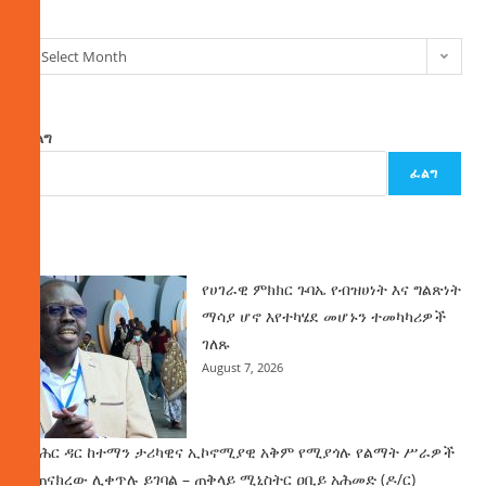
Select Month
ፈልግ
ፈልግ
ዜና
የሀገራዊ ምክክር ጉባኤ የብዝሀነት እና ግልጽነት
ማሳያ ሆኖ እየተካሄደ መሆኑን ተመካካሪዎች
ገለጹ
August 7, 2026
የባሕር ዳር ከተማን ታሪካዊና ኢኮኖሚያዊ አቅም የሚያጎሉ የልማት ሥራዎች
ተጠናክረው ሊቀጥሉ ይገባል – ጠቅላይ ሚኒስትር ዐቢይ አሕመድ (ዶ/ር)