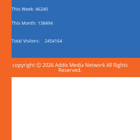
This Week: 46240
This Month: 138494
Total Visitors:
2454164
copyright Ⓒ 2026 Addis Media Network All Rights
Reserved.