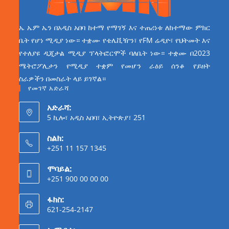
ኤ ኤም ኤን በአዲስ አበባ ከተማ የማገኝ እና ተጠሪነቱ ለከተማው ምክር
ቤት የሆነ ሚዲያ ነው። ተቋሙ የቴሌቪዥን፣ የFM ሬዲዮ፣ የህትመት እና
የተለያዩ ዲጂታል ሚዲያ ፕላትፎርሞች ባለቤት ነው። ተቋሙ በ2023
ሜትሮፖሊታን የሚዲያ ተቋም የመሆን ራዕይ ሰንቆ የይዘት
ስራዎችን በመስራት ላይ ይገኛል።
የመገኛ አድራሻ
አድራሻ:
5 ኪሎ፣ አዲስ አበባ፣ ኢትዮጵያ፣ 251
ስልክ:
+251 11 157 1345
ሞባይል:
+251 900 00 00 00
ፋክስ:
621-254-2147