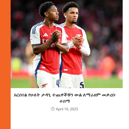
አርሰናል የሁለት ታዳጊ ተጨዋቾቹን ውል ለማራዘም መቃረቡ
ተሰማ
April 10, 2025
ክምችት