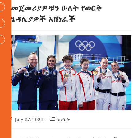
የመጀመሪያዎቹን ሁለት የወርቅ
ሜዳሊያዎች አሸነፈች
July 27, 2024
ስፖርት