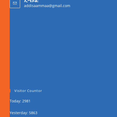
ኢሜይል:
addisaammaa@gmail.com
Visitor Countor
Today: 2981
Yesterday: 5863