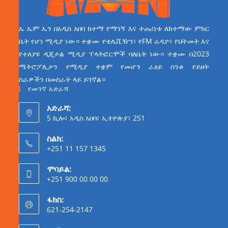
ኤ ኤም ኤን በአዲስ አበባ ከተማ የማገኝ እና ተጠሪነቱ ለከተማው ምክር
ቤት የሆነ ሚዲያ ነው። ተቋሙ የቴሌቪዥን፣ የFM ሬዲዮ፣ የህትመት እና
የተለያዩ ዲጂታል ሚዲያ ፕላትፎርሞች ባለቤት ነው። ተቋሙ በ2023
ሜትሮፖሊታን የሚዲያ ተቋም የመሆን ራዕይ ሰንቆ የይዘት
ስራዎችን በመስራት ላይ ይገኛል።
የመገኛ አድራሻ
አድራሻ:
5 ኪሎ፣ አዲስ አበባ፣ ኢትዮጵያ፣ 251
ስልክ:
+251 11 157 1345
ሞባይል:
+251 900 00 00 00
ፋክስ:
621-254-2147