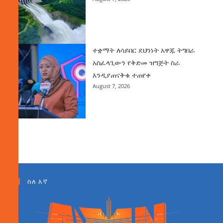
ተቋማት ለሳይበር ደህንነት አዋጁ ትግበራ
አስፈላጊውን የቅድመ ዝግጅት ስራ
እንዲያጠናቅቁ ተጠየቀ
August 7, 2026
ስለ እኛ