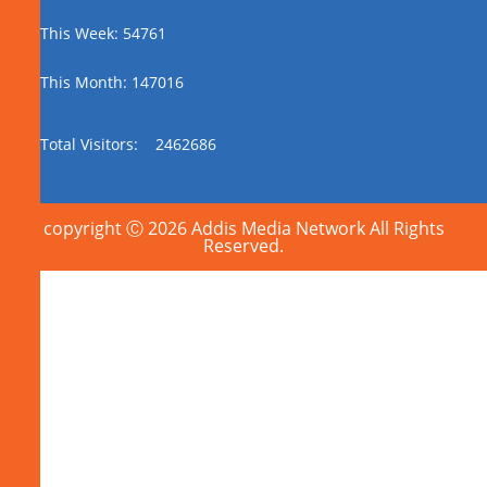
This Week: 54761
This Month: 147016
Total Visitors:
2462686
copyright Ⓒ 2026 Addis Media Network All Rights
Reserved.