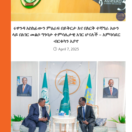
ሩዋንዳ አስከፊውን ምዕራፍ በይቅርታ እና በእርቅ ተሻግራ አሁን
ላይ በአገር መልሶ ግንባታ ተምሳሌታዊ አገር ሆናለች – አምባሳደር
ብርቱካን አያኖ
April 7, 2025