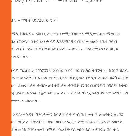
May 17, 2026
ምጣኔ ሃብት
/
ኢትዮጵያ
AMN – ግንቦት 09/2018 ዓ.ም
በሶማሌ ክልል ጎዴ አካባቢ እየተገነባ የሚገኘው የ3 ሚሊዮን ቶን ማዳበሪያ
ፋብሪካ ግንባታ በጥሩ ሁኔታ ላይ እንደሚገኝና በተቀመጠለት የጊዜ ገደብ
ለማጠናቀቅ ከፍተኛ ርብርብ እየተደረገ መሆኑን ጠቅላይ ሚኒስትር ዐቢይ
አሕመድ ገለጹ።
ጠቅላይ ሚኒስትሩ የፕሮጀክቱን የስራ ሂደት ዛሬ በአካል ተገኝተው ከጎበኙ በኋላ
በሰጡት መግለጫ ፣ ፋብሪካው ግንባታው ከተጀመረበት ጊዜ አንስቶ በ40 ወራት
ውስጥ ይጠናቀቃል ተብሎ ለህዝብ ቃል ተገብቶ የነበረ ቢሆንም፣ በዓለም አቀፍ
ደረጃ ያለው ፍላጎት እጅግ እየጨመረ በመምጣቱ ፕሮጀክቱን ይበልጥ ለማፋጠን
መታቀዱን ገልጸዋል።
አሁን ባለው ሂደት ግንባታውን ከ40 ወራት ባነሰ ጊዜ ውስጥ አጠናቀን ለሀገር
ውስጥ ገበያ ለማቅረብና ከሀገር ውስጥ ፍጆታ የሚተርፈውን ደግሞ ለውጭ
ገበያ ለመላክ ግንባታውን ከሚያከናውኑት ባለሀብት አሊኮ ዳንጎቴ ጋር ጥሩ