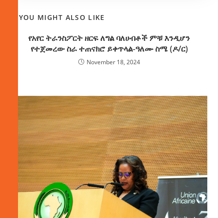
YOU MIGHT ALSO LIKE
የአየር ትራንስፖርት ዘርፍ ለግል ባለሀብቶች ምቹ እንዲሆን
የተጀመረው ስራ ተጠናክሮ ይቀጥላል-ዓለሙ ስሜ (ዶ/ር)
November 18, 2024