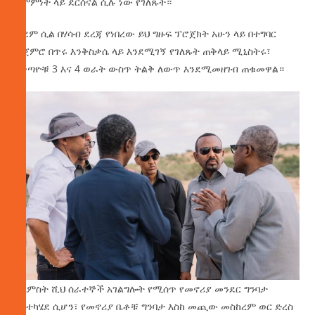
ስምምነት ላይ ደርሰናል ሲሉ ነው የገለጹት።
ቀደም ሲል በሃሳብ ደረጃ የነበረው ይህ ግዙፍ ፕሮጀክት አሁን ላይ በተግባር
ተጀምሮ በጥሩ እንቅስቃሴ ላይ እንደሚገኝ የገለጹት ጠቅላይ ሚኒስትሩ፣
በቀጣዮቹ 3 እና 4 ወራት ውስጥ ትልቅ ለውጥ እንደሚመዘገብ ጠቁመዋል።
ለአምስት ሺህ ሰራተኞች አገልግሎት የሚሰጥ የመኖሪያ መንደር ግንባታ
እየተካሄደ ሲሆን፣ የመኖሪያ ቤቶቹ ግንባታ እስከ መጪው መስከረም ወር ድረስ