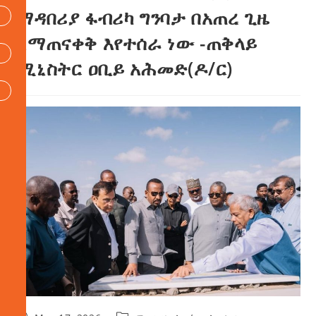
ማዳበሪያ ፋብሪካ ግንባታ በአጠረ ጊዜ
ለማጠናቀቅ እየተሰራ ነው -ጠቅላይ
ሚኒስትር ዐቢይ አሕመድ(ዶ/ር)