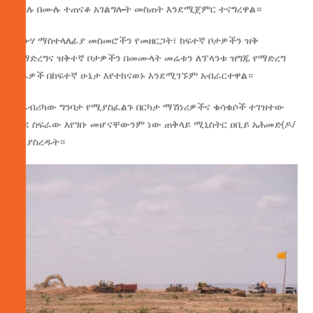
ሙሉ በሙሉ ተጠናቆ አገልግሎት መስጠት እንደሚጀምር ተናግረዋል።
የውሃ ማስተላለፊያ መስመሮችን የመዘርጋት፣ ከፍተኛ ቦታዎችን ዝቅ
የማድረግና ዝቅተኛ ቦታዎችን በመሙላት መሬቱን ለፕላንቱ ዝግጁ የማድረግ
ስራዎች በከፍተኛ ሁኔታ እየተከናወኑ እንደሚገኙም አብራርተዋል።
ለፋብሪካው ግንባታ የሚያስፈልጉ በርካታ ማሽነሪዎችና ቁሳቁሶች ተገዝተው
ወደ ስፍራው እየገቡ መሆናቸውንም ነው ጠቅላይ ሚኒስትር ዐቢይ አሕመድ(ዶ/
ር) ያስረዱት።