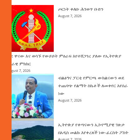
ጦርነት ቀለቡ ሕገወጥ ቡድን
August 7, 2026
ወደ ዋናው እና ወሳኙ የውይይት ምዕራፍ እየተሸጋገረ ያለው የኢትዮጵያ
ሀገራዊ ምክክር
August 7, 2026
ብልፅግና ፓርቲ የምርጫ ውክልናውን ወደ
ተጨባጭ የልማት ስኬቶች ለመቀየር እየሰራ
ነው
August 7, 2026
ኢትዮጵያ የቀጣናውን ኢኮኖሚያዊ ገጽታ
በአዲስ መልኩ እየቀረጸች ነው-ፈርስት ፖስት
August 7, 2026