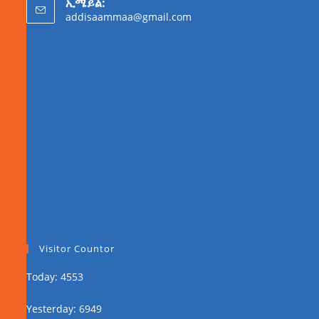
ኢሜይል:
addisaammaa@gmail.com
Visitor Countor
Today: 4553
Yesterday: 6949