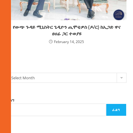
የውጭ ጉዳይ ሚኒስትር ጌዲዮን ጢሞቲዎስ (ዶ/ር) ከኢጋድ ዋና
ፀሀፊ ጋር ተወያዩ
February 14, 2025
ክምችት
Select Month
ፈልግ
ፈልግ
ዜና