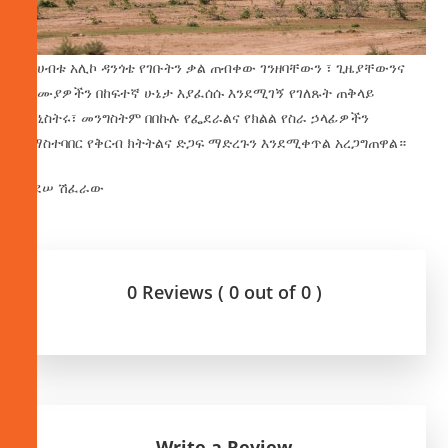
ባለሀብቱ አሊኮ ዳንጎቴ የገቡትን ቃል ጠብቀው ገንዘባቸውን ፣ ጊዜያቸውንና
ባለሙያዎችን በከፍተኛ ሁኔታ እያፈሰሱ እንደሚገኝ የገለጹት ጠቅላይ
ሚኒስትሩ፣ መንግስትም በበኩሉ የፌደራልና የክልል የስራ ኃላፊዎችን
በማስተባበር የቅርብ ክትትልና ድጋፍ ማድረጉን እንደሚቀጥል አረጋግጠዋል።
ታደሠ ሽፈራው
0 Reviews ( 0 out of 0 )
Write a Review