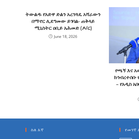
ትውልዱ የአድዋ ድልን አረንጓዴ አሻራውን
በማኖር ሊደግመው ይገባል- ጠቅላይ
ሚኒስትር ዐቢይ አሕመድ (ዶ/ር)
June 18, 2026
የጫኝ እና አ
ከኅብረተሰቡ 
– የአዲስ አ
ስለ እኛ
የመገኛ 