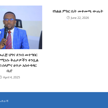
የክልል ምክር ቤት መቀመጫ ውጤት
June 22, 2026
ዉራጅ ህግና ደንብ መተግበር
የሚነሱ ቅሬታዎችን ቀንሷል
በባ ሰላምና ፀጥታ አስተዳዳር
ቢሮ
April 4, 2025
አድራሻ