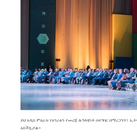
ይህ አዲስ ምዕራፍ የሀገሪቱን የመረጃ ሉዓላዊነት በተግባር በማረጋገጥ፣ 
አስችሏታል።