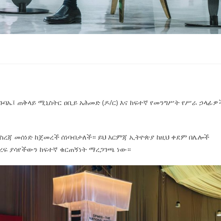
 ጉባኤ፤ ጠቅላይ ሚኒስትር ዐቢይ አሕመድ (ዶ/ር) እና ከፍተኛ የመንግሥት የሥራ ኃላፊዎ
ማስረጃ መሰነድ ከጀመረች ሰነባብታለች። ይህ እርምጃ ኢትዮጵያ ከዚህ ቀደም በሌሎች
ቅረፍ ያሳየችውን ከፍተኛ ቁርጠኝነት ማረጋገጫ ነው።