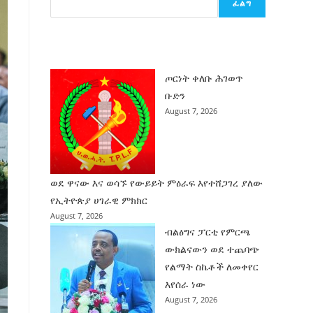
ፈልግ
ሰት
ገንባት
ዜና
ጦርነት ቀለቡ ሕገወጥ
ቡድን
August 7, 2026
ወደ ዋናው እና ወሳኙ የውይይት ምዕራፍ እየተሸጋገረ ያለው
የኢትዮጵያ ሀገራዊ ምክክር
August 7, 2026
ብልፅግና ፓርቲ የምርጫ
ውክልናውን ወደ ተጨባጭ
የልማት ስኬቶች ለመቀየር
እየሰራ ነው
August 7, 2026