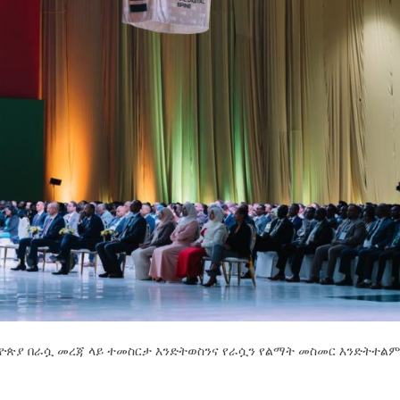
ኢትዮጵያ በራሷ መረጃ ላይ ተመስርታ እንድትወስንና የራሷን የልማት መስመር እንድትተል