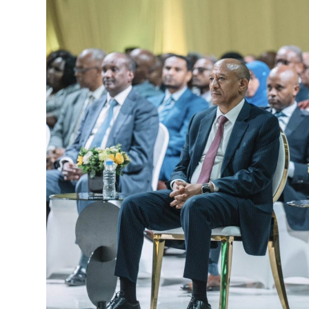
ብልፅግና ፓርቲ የምርጫ ውክልናውን ወደ
ተጨባጭ የልማት ስኬቶች ለመቀየር እየሰራ ነው
2ኛው የአዲስ ሚዲያ ኔትዎርክ አመራሮች እ
ሠራተኞች ስፖርት ፌስቲቫል በቴሌቪዥን ዘ
August 7, 2026
አሸናፊነት ተጠናቀቀ
August 1, 2026