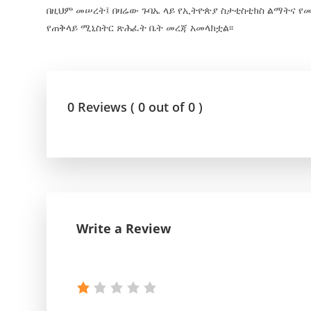
በዚህም መሠረት፤ በዛሬው ጉባኤ ላይ የኢትዮጵያ ስታቲስቲክስ ልማትና 
የጠቅላይ ሚኒስትር ጽሕፈት ቤት መረጃ አመላክቷል፡፡
0 Reviews ( 0 out of 0 )
Write a Review