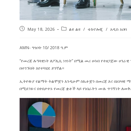
May 18, 2026
ልዩ ልዩ
/
ቴክኖሎጂ
/
አዲስ አበባ
AMN- ግንቦት 10/ 2018 ዓ.ም
”የመረጃ ሉዓላዊነት ለፖሊሲ ነፃነት” በሚል መሪ ሀሳብ የተዘጋጀው ሀገራዊ
በተገኙበት እየተካሄደ ይገኛል።
‎ኢትዮጵያ የልማት ትልሞቿን እንዲሁም ስኬቶቿን በመረጃ እና በአሃዛዊ 
በሚደገፉና በተበታተኑ የመረጃ ቋቶች ላይ የነበራትን ሙሉ ጥገኝነት ለመ