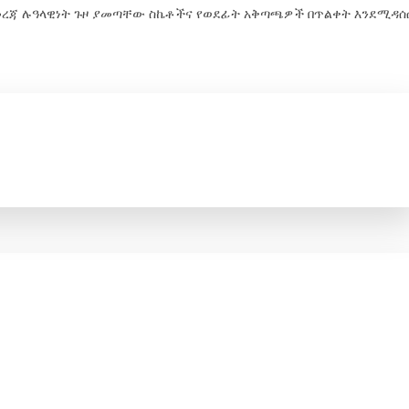
የመረጃ ሉዓላዊነት ጉዞ ያመጣቸው ስኬቶችና የወደፊት አቅጣጫዎች በጥልቀት እንደሚዳሰ