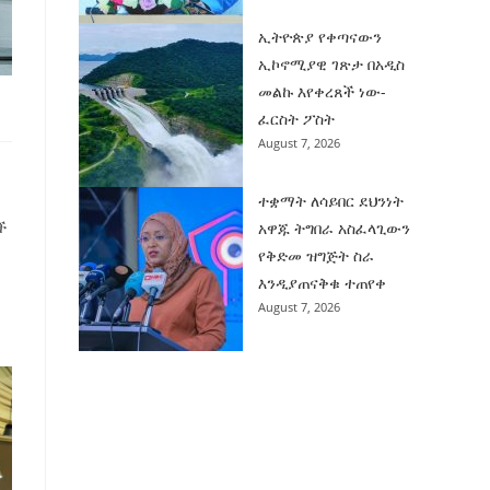
ኢትዮጵያ የቀጣናውን
ኢኮኖሚያዊ ገጽታ በአዲስ
መልኩ እየቀረጸች ነው-
ፈርስት ፖስት
August 7, 2026
ተቋማት ለሳይበር ደህንነት
ች
አዋጁ ትግበራ አስፈላጊውን
የቅድመ ዝግጅት ስራ
እንዲያጠናቅቁ ተጠየቀ
August 7, 2026