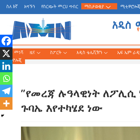
ስለ እኛ
አግኙን
የስርጭት መርሀ ግብር
ማስታወቂያ
ሚቲዎሮሎ
አዲስ 
መነሻ
ዜና
ስፖርት
አዲስ ቴሌቪዥን
ኤፍ ኤም ራዲዮ
ቴክኖሎጂ
”የመረጃ ሉዓላዊነት ለፖሊሲ 
የጠቅላይ ሚኒስትር ዐቢይ 
«መደመር» መጽሐፍ በቻይ
ጉባኤ እየተካሄደ ነው
ለንባብ ይበቃል
AmnAdmin
July