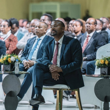
ኢትዮጵያ የቀጣናውን ኢኮኖሚያዊ ገጽታ በአዲስ
አዲስ ሚዲያ ኔትዎርክ በይዘት ስራዎቹ የሀ
መልኩ እየቀረጸች ነው-ፈርስት ፖስት
ተቃውሞ የበዛበት የፊፋ አዲሱ እቅድ
ትርክትን በማረም እና የወል ትርክትን በመ
ና
ሃላፊነቱን እየተወጣ ይገኛል
August 7, 2026
July 30, 2026
ርፍ
AmnAdmin
October 17, 2025