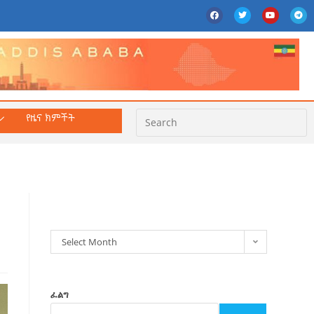
የዜና ክምችት
ክምችት
Select Month
ፈልግ